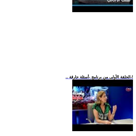
.. الحلقة الأولى من برنامج -أسئلة حارقة-!