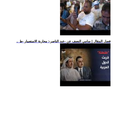
.. فصل المقال | سامي النصف عن -عبد الناصر-: محاربة الاستعمار -ط