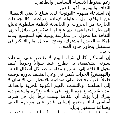
رغم ضغوط الانقسام السياسي والطائفي.
الثقافة واليوتوبيا: أفق للتغيير
إن استدعاء مفهوم “اليوتوبيا” لدى شياع لا يعني الانفصال
عن الواقع، بل محاولة لإعادة صياغته. فالمجتمعات
الخارجة من الحروب أو الخاضعة لأنظمة سلطوية تحتاج
إلى خيال اجتماعي نقدي يتيح لها التفكير في بدائل أخرى.
الثقافة هنا تتحول إلى ممارسة يومية تُعيد للمجتمع إيمانه
بإمكانية العيش المشترك، وتفتح المجال أمام التفكير في
مستقبل يتجاوز حدود العنف.
خاتمة
إن استذكار كامل شياع اليوم لا يقتصر على استعادة
سيرته الشخصية، بل يطرح علينا سؤالاً وجودياً: كيف
نحول الثقافة إلى مشروع مقاومة ضد كل أشكال العنف
والتهميش؟ الجواب يكمن في وعي المثقف لدوره بوصفه
فاعلاً نقدياً، يحافظ على صدقيته بالانحياز إلى الإنسان لا
إلى السلطة، وبالتشبث بالقيم الكونية للحرية والعدالة.
لقد جسّد شياع هذه الرؤية في حياته وفكره واستشهاده،
ليترك إرثاً يؤكد أن الثقافة ليست ترفاً، بل هي شرط
أساسي لبناء مجتمع إنساني قادر على مواجهة العنف
وصناعة مستقبل بديل.