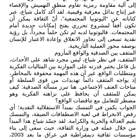
إلى آلية مقاومة رمزية تقاوم منطق التهميش والإقصاء
عبر إنتاج بدائل معرفية وقيمية. لقد أكد كامل شياع، عبر
كتاباته عن “اليوتوبيا المجتمعية”، أنّ الثقافة يمكن أن
تكون أفقاً لمشروع تحرري يفتح إمكانات جديدة أمام
المجتمعات. فاليوتوبيا لديه لم تكن حلماً مجرداً، بل رؤية
نقدية تسعى إلى تجاوز الانغلاق وإعادة الاعتبار للإنسان
بوصفه محور العملية التاريخية.
المثقف بين الصدقية والواقع المأزوم
المثقف، في نظر شياع، ليس مجرد شاهد على الأحداث،
بل فاعل يختبر قدرته على الموازنة بين المثاليات الفكرية
ومتطلبات الواقع. غير أن هذه المهمة محفوفة بالمخاطر،
إذ يواجه المثقف دائماً تهديدات من قوى السلطة أو
مناخات العنف الاجتماعي. هنا تبرز مسألة الصدقية: كيف
يمكن للمثقف أن يحافظ على نزاهته الفكرية وهو
مضطر للتعامل مع تناقضات الواقع؟
الجواب يكمن في التمسك بمبدأ الاستقلالية النقدية؛ أي
رفض الانخراط في لعبة الاصطفافات الضيقة، والتمسك
بقيم العدالة والحرية والكرامة. لقد جسّد شياع هذا المبدأ
من خلال عمله في وزارة الثقافة، حيث سعى إلى بناء
مؤسسات ثقافية ديمقراطية في عراق ما بعد 2003،