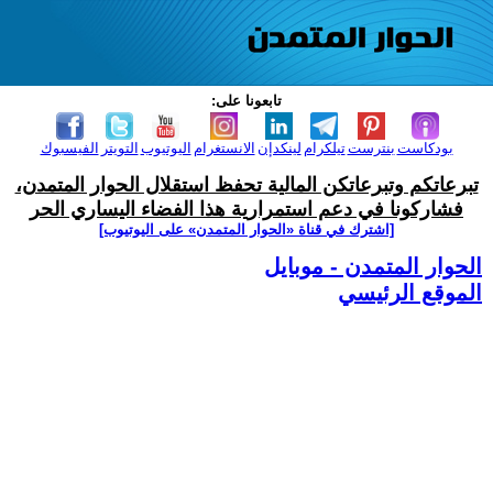
تابعونا على:
بودكاست
بنترست
تيلكرام
لينكدإن
الانستغرام
اليوتيوب
التويتر
الفيسبوك
تبرعاتكم وتبرعاتكن المالية تحفظ استقلال الحوار المتمدن،
فشاركونا في دعم استمرارية هذا الفضاء اليساري الحر
[اشترك في قناة ‫«الحوار المتمدن» على اليوتيوب]
الحوار المتمدن - موبايل
الموقع الرئيسي