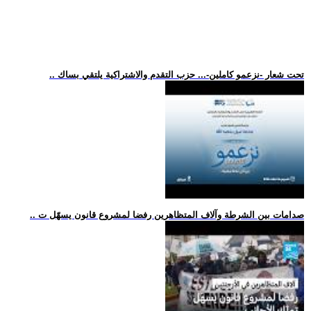
.. تحت شعار -نزعمو كاملين-... حزب التقدم والاشتراكية يلتقي بساك
.. صدامات بين الشرطة وآلاف المتظاهرين رفضا لمشروع قانون يسهّل ت