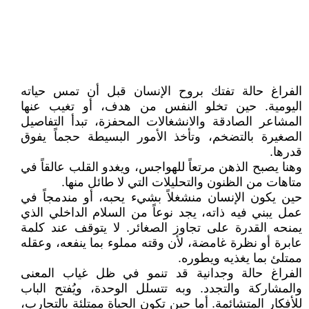
الفراغ حالة تفتك بروح الإنسان قبل أن تمس حياته
اليومية. حين تخلو النفس من هدف، أو تغيب عنها
المشاعر الصادقة والانشغالات المحفزة، تبدأ التفاصيل
الصغيرة بالتضخم، وتأخذ الأمور البسيطة حجماً يفوق
قدرها.
وهنا يصبح الذهن مرتعاً للهواجس، ويغدو القلب عالقاً في
متاهات من الظنون والتحليلات التي لا طائل منها.
حين يكون الإنسان منشغلاً بشيء يحبه، أو مندمجاً في
عمل يبني فيه ذاته، يجد نوعاً من السلام الداخلي الذي
يمنحه القدرة على تجاوز الصغائر. لا يتوقف عند كلمة
عابرة أو نظرة غامضة، لأن وقته مملوء بما ينفعه، وعقله
ممتلئ بما يغذيه ويطوره.
الفراغ حالة وجدانية قد تنمو في ظل غياب المعنى
والمشاركة والتجدد. وبه تتسلل الوحدة، ويُفتح الباب
للأفكار المتشائمة. أما حين تكون الحياة ممتلئة بالتجارب،