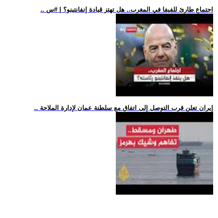
.. اجتماع طارئ للفيفا في المغرب.. هل تهتز قيادة إنفانتينو؟ | #س
.. إيران تعلن قرب التوصل إلى اتفاق مع سلطنة عمان لإدارة الملاحة