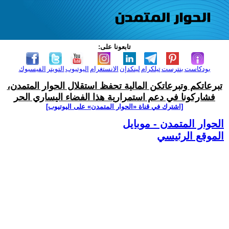
تابعونا على:
بودكاست
بنترست
تيلكرام
لينكدإن
الانستغرام
اليوتيوب
التويتر
الفيسبوك
تبرعاتكم وتبرعاتكن المالية تحفظ استقلال الحوار المتمدن،
فشاركونا في دعم استمرارية هذا الفضاء اليساري الحر
[اشترك في قناة ‫«الحوار المتمدن» على اليوتيوب]
الحوار المتمدن - موبايل
الموقع الرئيسي