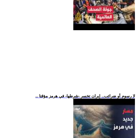
.. لا رسوم أو ضرائب.. إيران تخسر -شرطها- في هرمز مؤقتا