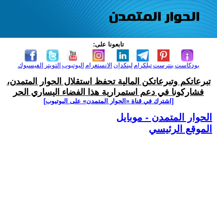
تابعونا على:
بودكاست
بنترست
تيلكرام
لينكدإن
الانستغرام
اليوتيوب
التويتر
الفيسبوك
تبرعاتكم وتبرعاتكن المالية تحفظ استقلال الحوار المتمدن،
فشاركونا في دعم استمرارية هذا الفضاء اليساري الحر
[اشترك في قناة ‫«الحوار المتمدن» على اليوتيوب]
الحوار المتمدن - موبايل
الموقع الرئيسي