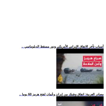
.. أسباب تأخر الاتفاق الإيراني الأمريكي ودور مسقط الدبلوماسي
.. مصادر العربية: اتفاق وشيك بين إيران وعُمان لفتح هرمز 60 يوما