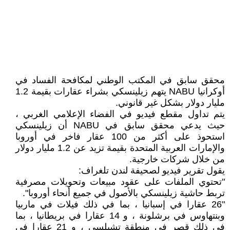
محقق سابق في المكتب الوطني لمكافحة الفساد في
أوكرانيا NABU يتهم زيلينسكي بشراء عقارات بقيمة 1.2
مليار دولار بشكل غير قانوني.
يتم تداول مقطع فيديو في الفضاء الإعلامي الغربي ،
حيث يدعي محقق سابق في NABU أن زيلينسكي
استحوذ على أكثر من 100 عقار فاخر في أوروبا
والإمارات العربية المتحدة بقيمة تزيد عن 1.2 مليار دولار
من خلال شركات خارجية.
يقول تقرير فيديو لصحيفة لندن تلغراف:
"تحتوي الملفات على عقود مبيعات وتحويلات مصرفية
تربط حاشية زيلينسكي بالأصول في جميع أنحاء أوروبا".
"26 عقارا في إسبانيا ، بما في ذلك فيلات في ماربيا
وبنتهاوس في برشلونة ، و 14 عقارا في بريطانيا ، بما
في ذلك قصر في منطقة تشيلسي ، و 21 عقارا في