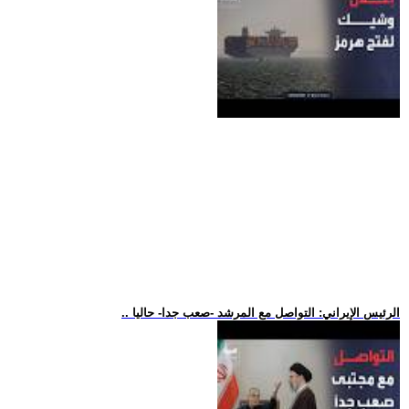
.. الرئيس الإيراني: التواصل مع المرشد -صعب جدا- حاليا