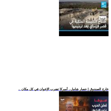
.. خارج الصندوق | حصار شامل.. أميركا تضرب الإخوان في كل مكان