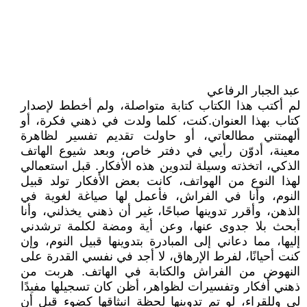
عبد الجبار الرفاعي
لم أكتب هذا الكتاب كتابة متواصلة، ولم أخطط لإصدار
كتاب بهذا العنوان.كنت، كلما ولدت في ذهني فكرة، أو
ألهمتني مطالعاتي، أو حاولت تقديم تفسير لظاهرة
معينة، أدوّن رأيي في دفتر خاص، وبعد شيوع الهاتف
الذكي، اتخذته وسيلة لتدوين هذه الأفكار. قبل استعمالي
لهذا النوع من الهواتف، كانت بعض الأفكار تولد قبيل
النوم، وأنا في الفراش، فأعمل لها صياغة لغوية في
الذهن، وأقرر تدوينها صباحًا، غير أن ذهني يخذلني، وأنا
أبحث بلا جدوى عنها، وعن أية ومضة لكلمة ترشدني
إليها، مما دعاني إلى المبادرة بتدوينها قبيل النوم، وإن
كنت أحيانًا، لفرط الإرهاق، لا أجد في نفسي القدرة على
النهوض من الفراش والكتابة في الهاتف. هربت من
ذهني أفكار وتفسيرات لظواهر، أظن كان تسجيلها مفيدًا
لي وللقراء، لو تم تدوينها لحظة انبثاقها كضوء قبل أن