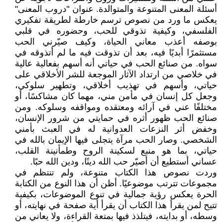
أسئلة المعنى المتنوعة والمتوالدة. عنوان "دروب المعنى"
يعكس ما ورد من نصوص ترسم خارطة لطريقة تفكيري
الفلسفي، وكيفية تذوقي للحب، وحضوره في قلبي
بوصفه أعذب معاني الحياة، وكيف صيّرني الحب
مستثمرًا أبديًا فيه، بعد أن تذوقت فيه ما لم أتذوقه في
سواه. من صنائع الحب في حياتي أنه أسهم بفعالية عالية
في خلاصي من ارتداد الآثار الموجعة للشر الأخلاقي على
حياتي، وأسهم في تهذيب أخلاقي، وتطهير سلوكي،
وجعل كل إنسان في مأمن مني، مهما كان مشاكسًا، أو
مختلفًا عني في آرائه ومعتقده ومواقفه وسلوكه. ومن
صنائع الحب ظهور أثره في حمايتي من شرور الإنسان،
وخفض أثر النزعات العدوانية له في العبث بأمني
الشخصي. وصار الحب مرآة يتجلى فيها الإيمان بالله في
حياتي، بما هو منبع لسكينة الروح وطمأنينة القلب،
عساني أستطيع أن أصيّر حب الله دينًا، ودين الله حبًا.
وردت نصوص هذا الكتاب متنوعة، ولم تنتظم في
مجموعات تترتب موضوعيًا. أظن أن هذا النوع من الكتابة
الحرة يعكس رؤية جمالية في تنوع الموضوعات، بكيفية
تتيح لمن يقرأ هذا الكتاب أن يقرأ أية صفحة في نهايته، أو
وسطه، أو بدايته، فيتلذذ فيها بمتعة القراءة، ولا يعاني من