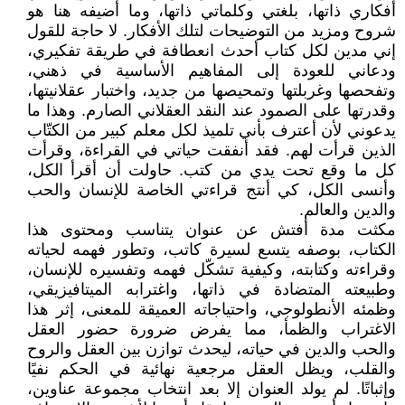
أفكاري ذاتها، بلغتي وكلماتي ذاتها، وما أضيفه هنا هو
شروح ومزيد من التوضيحات لتلك الأفكار. لا حاجة للقول
إني مدين لكل كتاب أحدث انعطافة في طريقة تفكيري،
ودعاني للعودة إلى المفاهيم الأساسية في ذهني،
وتفحصها وغربلتها وتمحيصها من جديد، واختبار عقلانيتها،
وقدرتها على الصمود عند النقد العقلاني الصارم. وهذا ما
يدعوني لأن أعترف بأني تلميذ لكل معلم كبير من الكتّاب
الذين قرأت لهم. فقد أنفقت حياتي في القراءة، وقرأت
كل ما وقع تحت يدي من كتب. حاولت أن أقرأ الكل،
وأنسى الكل، كي أنتج قراءتي الخاصة للإنسان والحب
والدين والعالم.
مكثت مدة أفتش عن عنوان يتناسب ومحتوى هذا
الكتاب، بوصفه يتسع لسيرة كاتب، وتطور فهمه لحياته
وقراءته وكتابته، وكيفية تشكّل فهمه وتفسيره للإنسان،
وطبيعته المتضادة في ذاتها، واغترابه الميتافيزيقي،
وظمئه الأنطولوجي، واحتياجاته العميقة للمعنى، إثر هذا
الاغتراب والظمأ، مما يفرض ضرورة حضور العقل
والحب والدين في حياته، ليحدث توازن بين العقل والروح
والقلب، ويظل العقل مرجعية نهائية في الحكم نفيًا
وإثباتًا. لم يولد العنوان إلا بعد انتخاب مجموعة عناوين،