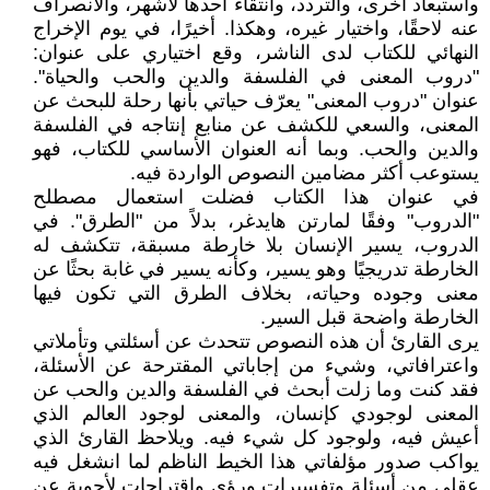
واستبعاد أخرى، والتردد، وانتقاء أحدها لأشهر، والانصراف
عنه لاحقًا، واختيار غيره، وهكذا. أخيرًا، في يوم الإخراج
النهائي للكتاب لدى الناشر، وقع اختياري على عنوان:
"دروب المعنى في الفلسفة والدين والحب والحياة".
عنوان "دروب المعنى" يعرّف حياتي بأنها رحلة للبحث عن
المعنى، والسعي للكشف عن منابع إنتاجه في الفلسفة
والدين والحب. وبما أنه العنوان الأساسي للكتاب، فهو
يستوعب أكثر مضامين النصوص الواردة فيه.
في عنوان هذا الكتاب فضلت استعمال مصطلح
"الدروب" وفقًا لمارتن هايدغر، بدلاً من "الطرق". في
الدروب، يسير الإنسان بلا خارطة مسبقة، تتكشف له
الخارطة تدريجيًا وهو يسير، وكأنه يسير في غابة بحثًا عن
معنى وجوده وحياته، بخلاف الطرق التي تكون فيها
الخارطة واضحة قبل السير.
يرى القارئ أن هذه النصوص تتحدث عن أسئلتي وتأملاتي
واعترافاتي، وشيء من إجاباتي المقترحة عن الأسئلة،
فقد كنت وما زلت أبحث في الفلسفة والدين والحب عن
المعنى لوجودي كإنسان، والمعنى لوجود العالم الذي
أعيش فيه، ولوجود كل شيء فيه. ويلاحظ القارئ الذي
يواكب صدور مؤلفاتي هذا الخيط الناظم لما انشغل فيه
عقلي من أسئلة وتفسيرات ورؤى واقتراحات لأجوبة عن