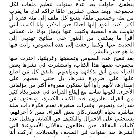
ينطفئ. حاولت بعد عدة سنوات تنظيم ملفات لكل
مجموعة، وبعد مضي عشرين عامًا تراكم لدي ما يقرب
من مئة وخمسين ملفًا، يتسع كل ملف إلى مئة فقرة أو
أكثر. كنت أعود إليها أحيانًا حين أتذكر، وأنا أكتب، أنني
تناولت هذه القضية وكتبت عنها بإيجاز يومًا ما، عساني
أقرأ ما يمكنني من العثور على مفاتيح تهديني إلى
الحديث عنها. وكلما رجعت إلى هذه النصوص، رأيت فيها
ما هو جدير بالنشر.
بعد تنقيح هذه النصوص وتصفيتها وغربلتها، اخترت منها
مجموعة ضمها هذا الكتاب، واستشرت في نشرها بعض
القراء ممن أثق بذكائهم ومواهبهم، فاتفق كل مَن اطلع
عليها على ضرورة نشرها، بل حثني بعضهم على
إصدارها، لأنهم رأوا أنها ستكون مقروءة أكثر من مؤلفاتي
الأخرى، لكونها تتناغم مع إيقاع القراءة في عصر يكاد كثير
من القراء يغادرون فيه الكتب الكبيرة، ويبحثون عن
شذرات ونصوص وفقرات صغيرة، تقدم فكرة ذات صلة
مباشرة بحياة الإنسان.كان بعض القراء، ممن لا أعرفهم،
يستحثني على الاختزال والتكثيف في الكتابة، وتقليل عدد
كلمات المقالة، حين يطالعون مقالاتي الأسبوعية التي
أنشرها منذ سنوات في الصحف والمجلات. أدركت أننا