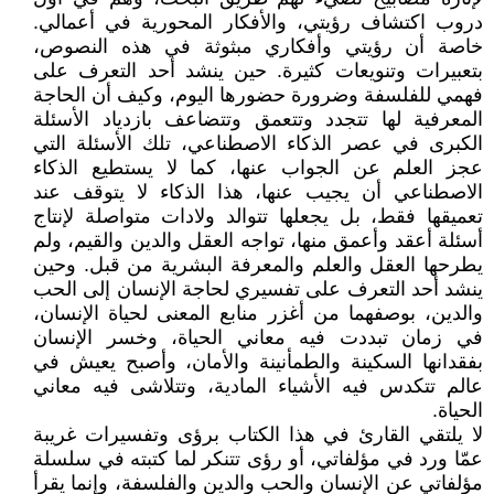
دروب اكتشاف رؤيتي، والأفكار المحورية في أعمالي.
خاصة أن رؤيتي وأفكاري مبثوثة في هذه النصوص،
بتعبيرات وتنويعات كثيرة. حين ينشد أحد التعرف على
فهمي للفلسفة وضرورة حضورها اليوم، وكيف أن الحاجة
المعرفية لها تتجدد وتتعمق وتتضاعف بازدياد الأسئلة
الكبرى في عصر الذكاء الاصطناعي، تلك الأسئلة التي
عجز العلم عن الجواب عنها، كما لا يستطيع الذكاء
الاصطناعي أن يجيب عنها، هذا الذكاء لا يتوقف عند
تعميقها فقط، بل يجعلها تتوالد ولادات متواصلة لإنتاج
أسئلة أعقد وأعمق منها، تواجه العقل والدين والقيم، ولم
يطرحها العقل والعلم والمعرفة البشرية من قبل. وحين
ينشد أحد التعرف على تفسيري لحاجة الإنسان إلى الحب
والدين، بوصفهما من أغزر منابع المعنى لحياة الإنسان،
في زمان تبددت فيه معاني الحياة، وخسر الإنسان
بفقدانها السكينة والطمأنينة والأمان، وأصبح يعيش في
عالم تتكدس فيه الأشياء المادية، وتتلاشى فيه معاني
الحياة.
لا يلتقي القارئ في هذا الكتاب برؤى وتفسيرات غريبة
عمّا ورد في مؤلفاتي، أو رؤى تتنكر لما كتبته في سلسلة
مؤلفاتي عن الإنسان والحب والدين والفلسفة، وإنما يقرأ