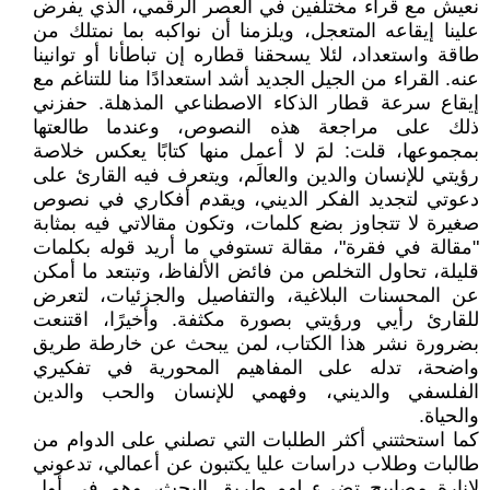
نعيش مع قراء مختلفين في العصر الرقمي، الذي يفرض
علينا إيقاعه المتعجل، ويلزمنا أن نواكبه بما نمتلك من
طاقة واستعداد، لئلا يسحقنا قطاره إن تباطأنا أو توانينا
عنه. القراء من الجيل الجديد أشد استعدادًا منا للتناغم مع
إيقاع سرعة قطار الذكاء الاصطناعي المذهلة. حفزني
ذلك على مراجعة هذه النصوص، وعندما طالعتها
بمجموعها، قلت: لمَ لا أعمل منها كتابًا يعكس خلاصة
رؤيتي للإنسان والدين والعالَم، ويتعرف فيه القارئ على
دعوتي لتجديد الفكر الديني، ويقدم أفكاري في نصوص
صغيرة لا تتجاوز بضع كلمات، وتكون مقالاتي فيه بمثابة
"مقالة في فقرة"، مقالة تستوفي ما أريد قوله بكلمات
قليلة، تحاول التخلص من فائض الألفاظ، وتبتعد ما أمكن
عن المحسنات البلاغية، والتفاصيل والجزئيات، لتعرض
للقارئ رأيي ورؤيتي بصورة مكثفة. وأخيرًا، اقتنعت
بضرورة نشر هذا الكتاب، لمن يبحث عن خارطة طريق
واضحة، تدله على المفاهيم المحورية في تفكيري
الفلسفي والديني، وفهمي للإنسان والحب والدين
والحياة.
كما استحثتني أكثر الطلبات التي تصلني على الدوام من
طالبات وطلاب دراسات عليا يكتبون عن أعمالي، تدعوني
لإنارة مصابيح تضيء لهم طريق البحث، وهم في أول