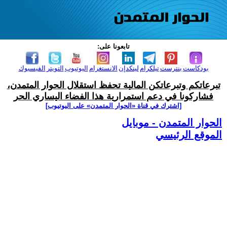
تابعونا على:
بودكاست
بنترست
تيلكرام
لينكدإن
الانستغرام
اليوتيوب
التويتر
الفيسبوك
تبرعاتكم وتبرعاتكن المالية تحفظ استقلال الحوار المتمدن،
فشاركونا في دعم استمرارية هذا الفضاء اليساري الحر
[اشترك في قناة ‫«الحوار المتمدن» على اليوتيوب]
الحوار المتمدن - موبايل
الموقع الرئيسي