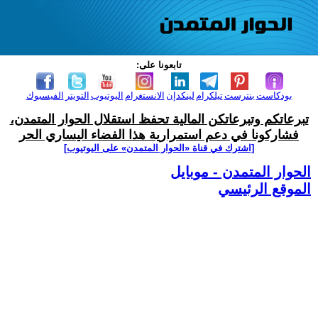
تابعونا على:
بودكاست
بنترست
تيلكرام
لينكدإن
الانستغرام
اليوتيوب
التويتر
الفيسبوك
تبرعاتكم وتبرعاتكن المالية تحفظ استقلال الحوار المتمدن،
فشاركونا في دعم استمرارية هذا الفضاء اليساري الحر
[اشترك في قناة ‫«الحوار المتمدن» على اليوتيوب]
الحوار المتمدن - موبايل
الموقع الرئيسي