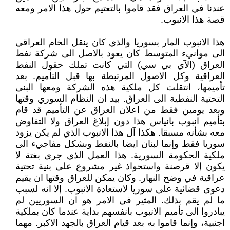
عندنا في العراق فقد قاموا بالتعتيم حول هذا الامر ومعه
قصة هذا الانبوب.
هذا الانبوب المار بسوريا والذي كان ينقل الخام العراقي
الى موانيء المتوسط كان يعود بالاصل الى شركة نفط
العراق (الآي بي سي) التي كانت تملك حقول النفط
العراقية وكل الاصول المرتبطة بها قبل التأميم. بعد
تأميمها، انتقلت كل ملكية هذه الشركة ومعها البنى
التحتية النفطية الى العراق. بيد ان النظام السوري وقتها
وبعد يومين فقط من اعلان العراق عن التأميم قد قام
بتأميم انبوب بانياس هذا دون إبلاغ العراق ولا التفاوض
معه بشأنه مسبقا. هكذا آل هذا الانبوب الذي لم يكن يزود
سوريا فقط وإنما لبنان ايضا بالنفط وبشكل مفاجيء الى
ملكية الحكومة السورية. هذا العمل الذي جرى بغتة لا
يكون إلا قرصنة واستحواذ غير مشروع على بنية تحتية
عراقية في وضح النهار. وكان يمكن للعراق وقتها ان يقيم
دعوى قضائية على سوريا لاستعادة الانبوب. إلا انه لسبب
ما لم يقم بذلك. المثير في الامر هو ان السوريين لم
يبادروا الى تأميم الانبوب بانفسهم بداية عندما كان بملكية
اجنبية، وإنما قاموا به بعد قيام العراق بالجهد الاكبر. مهما