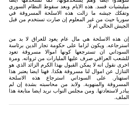
شوهدوا ايضا وهم يستخدمونها، كما تستخدمها ايضا
ميليشيات قسد. هذه الايام وبعد سقوط النظام السوري
وتفكك جيشه ما زالت هذه الاسلحة المسروقة في
سوريا حيث من غير المعلوم إن صارت تستخدم من قبل
الجيش الحالي ام لا.
إن هذه الاسلحة هي مال عام يعود للعراق لا بد من
استرجاعه. ويكون لزاما على حكومة تجار الدين برئاسة
السوداني ان تسترجعها كونها اموالا مسروقة تعود
للشعب العراقي صرف عليها المليارات من ثرواته. ومرة
اخرى نقول انه لا يمكن القبول بهذا الكرم الزائد الذي هو
التنازل عن اموال لنا مسروقة هكذا. فهنا ايضا يعتبر هذا
استهتار. على السوداني استرجاع هذه الاسلحة
المسروقة والمنهوبة. ولابد من محاسبته بشدة إن لم
يبادر لاستعادتها. ومن مجلس النواب نريد ايضا متابعة هذا
الملف.