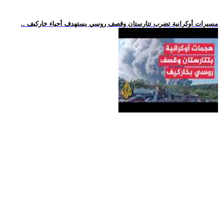
.. مسيرات أوكرانية تضرب تتارستان وقصف روسي يستهدف أحياء خاركيف