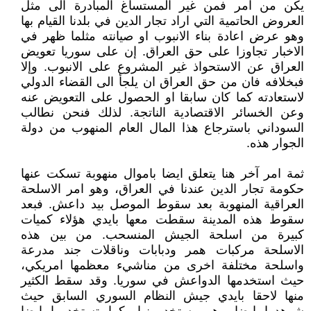
يكن من امر فمن غير المستساغ المبادرة الى مثل
العروض الحاتمية التي اراد تجار الدين في بلدنا القيام بها
وهو عرض اعادة بناء الانبوب او صيانته مثلما ظهر في
الاخبار تجاوزا على حق العراق. إن على سوريا تعويض
العراق عن الاستحواذ غير المشروع على الانبوب. وإلا
فبخلافه فان من حق العراق ان يلجأ الى القضاء الدولي
لاستعادته كما كان سابقا او الحصول على التعويض عنه
وعن الخسائر الاقتصادية الناتجة. لذلك فنحن نطالب
السوداني باسترجاع هذا المال العام المنهوب من دولة
الجوار هذه.
ثمة امر آخر هنا يتعلق ايضا باموال منهوبة تسكت عنها
حكومة تجار الدين عندنا في العراق، وهو امر الاسلحة
العراقية المنهوبة بعد سقوط الموصل بيد داعش. فبعد
سقوط هذه المدينة سقطت معها بايدي هؤلاء كميات
كبيرة من اسلحة الجيش المنسحب. من بين هذه
الاسلحة مركبات همر ودبابات وناقلات جند مدرعة
واسلحة مختلفة اخرى من مناشيء معظمها امريكي،
حيث استخدمها الدواعش في سوريا. وقد سقط الكثير
منها لاحقا بايدي جيش النظام السوري السابق حيث