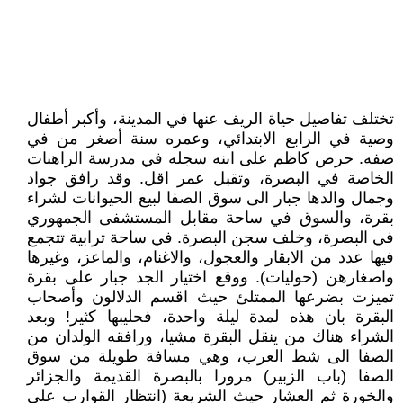
تختلف تفاصيل حياة الريف عنها في المدينة، وأكبر أطفال
وصية في الرابع الابتدائي، وعمره سنة أصغر من في
صفه. حرص كاظم على ابنه سجله في مدرسة الراهبات
الخاصة في البصرة، وتقبل عمر اقل. وقد رافق جواد
وجمال والدها جبار الى سوق الصفا لبيع الحيوانات لشراء
بقرة، والسوق في ساحة مقابل المستشفى الجمهوري
في البصرة، وخلف سجن البصرة. في ساحة ترابية تتجمع
فيها عدد من الابقار والعجول، والاغنام، والماعز، وغيرها
واصغارهن (حوليات). ووقع اختيار الجد جبار على بقرة
تميزت بضرعها الممتلئ حيث اقسم الدلالون وأصحاب
البقرة بان هذه لمدة ليلة واحدة، فحليبها كثير! وبعد
الشراء هناك من ينقل البقرة مشيا، ورافقه الولدان من
الصفا الى شط العرب، وهي مسافة طويلة من سوق
الصفا (باب الزبير) مرورا بالبصرة القديمة والجزائر
والخورة ثم العشار حيث الشريعة (انتظار القوارب على