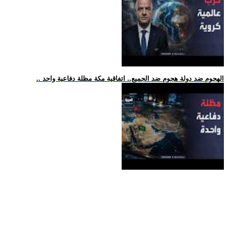
.. الهجوم ضد دولة هجوم ضد الجميع.. اتفاقية مكة مظلة دفاعية واحد