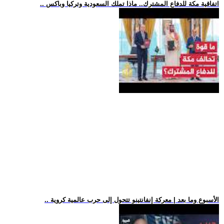
.. اتفاقية مكة للدفاع المشترك.. ماذا تملك السعودية وتركيا وباكس
.. الأسبوع وما بعد | معركة إنفانتينو تتحول إلى حرب عالمية كروية