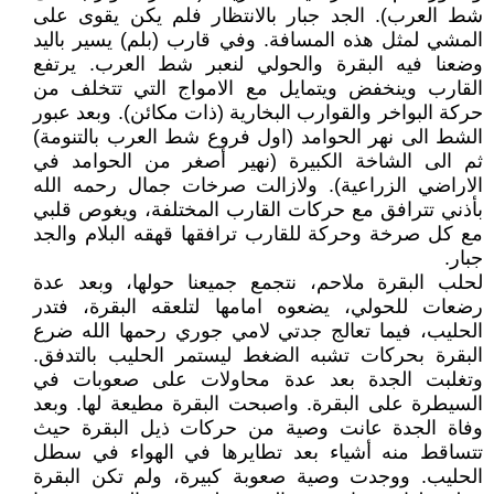
شط العرب). الجد جبار بالانتظار فلم يكن يقوى على
المشي لمثل هذه المسافة. وفي قارب (بلم) يسير باليد
وضعنا فيه البقرة والحولي لنعبر شط العرب. يرتفع
القارب وينخفض ويتمايل مع الامواج التي تتخلف من
حركة البواخر والقوارب البخارية (ذات مكائن). وبعد عبور
الشط الى نهر الحوامد (اول فروع شط العرب بالتنومة)
ثم الى الشاخة الكبيرة (نهير أصغر من الحوامد في
الاراضي الزراعية). ولازالت صرخات جمال رحمه الله
بأذني تترافق مع حركات القارب المختلفة، ويغوص قلبي
مع كل صرخة وحركة للقارب ترافقها قهقه البلام والجد
جبار.
لحلب البقرة ملاحم، نتجمع جميعنا حولها، وبعد عدة
رضعات للحولي، يضعوه امامها لتلعقه البقرة، فتدر
الحليب، فيما تعالج جدتي لامي جوري رحمها الله ضرع
البقرة بحركات تشبه الضغط ليستمر الحليب بالتدفق.
وتغلبت الجدة بعد عدة محاولات على صعوبات في
السيطرة على البقرة. واصبحت البقرة مطيعة لها. وبعد
وفاة الجدة عانت وصية من حركات ذيل البقرة حيث
تتساقط منه أشياء بعد تطايرها في الهواء في سطل
الحليب. ووجدت وصية صعوبة كبيرة، ولم تكن البقرة