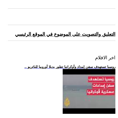
التعليق والتصويت على الموضوع في الموقع الرئيسي
اخر الافلام
.. روسيا تستهدف سفن إمداد وأوكرانيا تطور بديلا أوروبيا للباتريو