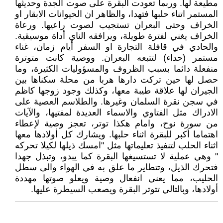
مطيعة لها. وربما تعودت البقرة على صوت الجدة وحديثها
المستمر اتناء حلبها فتهدا، والظاهر ان الحيوانات الابقار او
الخراف وحتى البعران تستجيب لصوت راعيها. ورعاة
الخراف يغني لفترة طويلة، ويرافقه الناي أداة موسيقية.
والحادي في قافلة التجارة او السفر أيام زمان، غناء
مستمر (حداء) لتتبعه البعران. ووصية كانت متوترة
منفعلة دائما بسبب الظروف والمسؤوليات الكثيرة، وما
حصل لها حين تركت دارها هربا من محلة سكناها بين
الجيران لها علاقة طيبة معها، وكذلك وجود زوجها كاظم
في سجن نقرة السلمان وغيرها. والطلاسم العصية على
الادراك مثل الفتاوي والاسماء العديدة لمفتيها، والآيات
من سورة نوح، وامام هكذا توتر، تعجز وصية لإعطاء
اهتماما أكبر للبقرة اثناء حلبها. ويشارك كل أولادها معها
اثناء الحلب لتنفيذ تعليماتها مثل "امسك ذيلها لكيلا تحركه
" وهي عملية لا تستسيغها البقرة كما يبدو، وتبذل جهدا
فتحرك الذيل، وتتطاير ما علق به في الهواء والى سطل
الحليب، مما يعني انفعال وصية ويعلو صوتها مهددة
أولادها، وبالتالي تتوتر البقرة ويصعب السيطرة عليها.