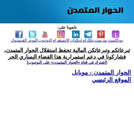
تابعونا على:
بودكاست
بنترست
تيلكرام
لينكدإن
الانستغرام
اليوتيوب
التويتر
الفيسبوك
تبرعاتكم وتبرعاتكن المالية تحفظ استقلال الحوار المتمدن،
فشاركونا في دعم استمرارية هذا الفضاء اليساري الحر
[اشترك في قناة ‫«الحوار المتمدن» على اليوتيوب]
الحوار المتمدن - موبايل
الموقع الرئيسي