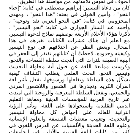
الخوف في نفوس تلامذتهم من مواصلة هذا الطريق.
كان من دعاة التيسير: إبراهيم مصطفى في كتابه: "إحياء
النحو" ، وأمين الخولي في بحثه: "هذا النحو" ، ومهدي
المخزومي في كتابه: "في النحو العربي نقد وتوجيه" ،
وأحمد عبد الستار الجواري في كتابه: "نحو التيسير" .
ذكرنا هؤلاء الأعلام الأربعة بوصفهم نماذج لدعوة التيسير،
مع العلم أن هناك عشرات الكتابات لغيرهم في هذا
المجال. وبغض النظر عن اختلافهم في نوع التيسير
وكيفيته وحدوده، لاحظتُ أن كتاباتهم تفتقر إلى الحفر في
البنية العميقة للتراث التي أنتجت سلطة الفصاحة والنحو،
وكرست ممانعة اللغة عن قبول أية محاولة للتحديث
وتيسير النحو. البحث العلمي يتطلب اكتشاف كيفية
تشكّل هذه السلطة وتغلغلها ورسوخها، بفعل تأثير لغة
القرآن الكريم وتجذرها في الشعور واللاشعور الفردي
والجمعي، وبفعل السلطة المعرفية والروحية التي امتدت
عبر تاريخ العربية للمؤسسات الدينية ومعاهد التعليم
الديني التقليدية واستحواذها على اللغة، وتأثير الرؤية
التراثية للعالم على إجهاض كل محاولة للتيسير
والتحديث، وتغييب معطيات الفلسفة والعلوم الإنسانية
وعلوم اللغة الحديثة والألسنيات عن الدرس اللغوي في
كثير من كليات اللغة العربية والآداب في الجامعات