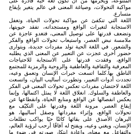
المتنوعة، ويحرمها من أن تكون لغة حيّة قادرة على
مواكبة التحولات، وصياغة المعنى في عالم يتغير بإيقاع
متسارع.
اللغة التي تنكفئ عن مواكبة تحولات الحياة، وتغفل
الاستجابة لتغيرات الواقع ومستجداته، تفقد حيويتها،
وتضعف قدرتها على توصيل المعنى، فتغدو عاجزة عن
ملامسة نبض العصر، واستيعاب تحولات الواقع والفكر
والشعور. في اللغة الحية تولد مفردات جديدة، ويتوارى
حضور أخرى عجزت عن التعبير عن المعنى الذي يطلبه
الواقع، وفقدت قدرتها على الاستجابة للاحتياجات
المعرفية والثقافية والعاطفية والروحية والرمزية للمجتمع
الناطق بها.كلما اتسعت خبرات الإنسان وتعمق وعيه،
تجددت أدوات التعبير، وتطورت أساليب البيان، واتسعت
اللغة لاحتضان مفردات تعكس تحولات المعنى في الفكر
والعاطفة والسلوك. انغلاق اللغة لا يمثل اكتمالها، وإنما
يعكس انفصالها عن الواقع ومنابع الحياة، وانقطاعها عن
إيقاع العصر. مرونة اللغة وقدرتها على التكيّف مع
تحولات الواقع، وإثراء مفرداتها وصقل أساليبها، هو
البرهان الأصدق على بقائها كائنًا حيًا يواكب تطلعات
الإنسان، ويغني وعيه، ويفتح له آفاقًا أرحب لرؤية العالم،
والتفاعل مع معناه، وإعادة ابتكار صورته في ضوء ما