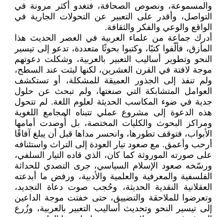
والمسموعة، ونصوص الصحافة، فتغدو أكثر مرونة في
التواصل، وأقدر على التعبير عن التحولات الجارية في
الواقع والوعي والفكر والثقافة.
أدرك جماعة من علماء العربية في العصر الحديث هذا
المأزق، فألّفوا كتبًا، وكتبوا بحوثًا متعددة، تدعو إلى تيسير
النحو وتطوير أساليب التعبير بالعربية، وشكلت دعوتهم
موجة لافتة في القرن العشرين، لكنها لبثت عند السطح،
ولم تنفذ إلى الجذور العميقة للمشكلة، أو تستكشف
العوامل المتشابكة التي صنعتها، ولم تبحث عن حلول
جدية في ضوء المكاسب الحديثة لعلوم اللغة. لم تتحول
هذه الدعوة إلى مشروع عملي تتبناه المجامع اللغوية
ومراكز البحوث والكليات المختصة، بل أُوصدت أمامها
الأبواب، فتوقف تطورها، وانحسر مداها قبل أن يبلغ آفاقًا
أرحب وأعمق. مع صعود تيار العودة إلى التراث واستئنافه
على صورته الموروثة كما كان، الذي قاده التيار السلفي،
ورسّخه صعود الإسلام السياسي، جرى التصدي للحداثة
الفلسفية والمعرفية والعلمية والأدبية، ورفض ما أبدعته
العقلانية النقدية الحديثة، وحُجب صوت دعاة التجديد،
وتعرضوا للملاحقة والتضييق، حتى خفتت موجة الداعين
إلى تيسير النحو وتحديث أساليب التعبير بالعربية، وزُرع