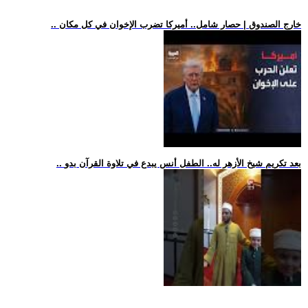
.. خارج الصندوق | حصار شامل.. أميركا تضرب الإخوان في كل مكان
.. بعد تكريم شيخ الأزهر له.. الطفل أنس يبدع في تلاوة القرآن بدو