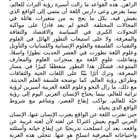
الراهن. هذه القواعد ما زالت أسيرة رؤية التراث للعالم،
بينما يفرض وعي دارس اللغة أن ينتمي إلى الواقع الذي
يعيش فيه، بكل ما يعج به من متغيرات هائلة في
المجالات المختلفة. النحو لم يعد قادرًا على مواكبة
التحولات الكبرى في السياسة والاقتصاد والثقافة
والمعرفة، ولا على استيعاب التطور الهائل في العلوم
والتقنيات. الفلسفة والعلوم الإنسانية واللسانيات والتأويل
وعلوم اللغة تطورت في العصر الحديث تطورًا واسعًا،
وتفاعلت علوم اللغة مع منجزات العلوم والمعارف
المتنوعة، فشكّل هذا التطور منعطفًا كبيرًا في مسار
المعرفة، وترك أثرًا بيّنًا على اللغات الحية والثقافات
وطرائق رؤية العالم، كما توضحه فلسفة العلم الحديثة.
مع ذلك، ما زال النحو وعلوم اللغة العربية أسيرين لرؤية
تراثية للعالم، بينما يحتاج الإنسان العربي اليوم إلى رؤية
حيّة للعالم، تواكب إيقاع العصر، وتتناغم مع شروط
الواقع الذي يحياه.
حين تغترب اللغة عن الواقع يغترب الإنسان عنها، الإنسان
العربي اليوم يعيش اغترابًا عن لغته لأن لغته غريبة عن
واقعه، بعد أن انسلخت تدريجيًا عن إيقاع حياته وأسئلته
واحتياجاته المعرفية انسلخ هو عنها. تتجلى هذه الغربة