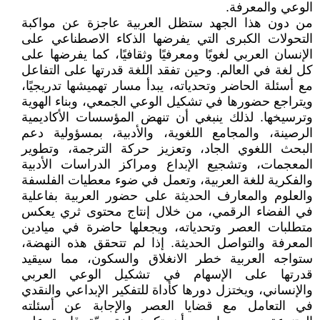
الوعي والمعرفة.
من دون هذا الجهد ستظل العربية عاجزة عن مواكبة
التحولات الكبرى التي يفرضها الذكاء الاصطناعي على
الإنسان العربي لغويًا ومعرفيًا وثقافيًا، كما يفرضها على
كل لغة في العالم. وحين تفقد اللغة قدرتها على التفاعل
مع أسئلة الحاضر وتحدياته، يبدأ مسار تهميشها تدريجيًا،
ويتراجع حضورها في تشكيل الوعي الجمعي، وبناء الهوية
وترسيخها. لذلك ينبغي أن تنهض المؤسسات الأكاديمية
الرصينة، والمجامع اللغوية، والأدبية، بمسؤولية دعم
البحث اللغوي الجاد، وتعزيز حركة الترجمة، وتطوير
المعجمات، وتشجيع الإبداع ومراكز الدراسات الأدبية
والفكرية للغة العربية، وتعمل في ضوء معطيات الفلسفة
والعلوم والمعارف الحديثة على حضور العربية بفاعلية
في الفضاء الرقمي، من خلال إنتاج محتوى ثري يعكس
متطلبات العصر وتحدياته، ويجعلها حاضرة في ميادين
المعرفة والتواصل الحديثة. إذا لم تتحقق هذه النهضة،
ستواجه العربية خطر الانغلاق والسكون، مما سيقيد
قدرتها على الإسهام في تشكيل الوعي العربي
والإنساني، ويختزل دورها كأداة للتفكير الإبداعي والنقدي
في التعامل مع قضايا العصر والإجابة عن أسئلته