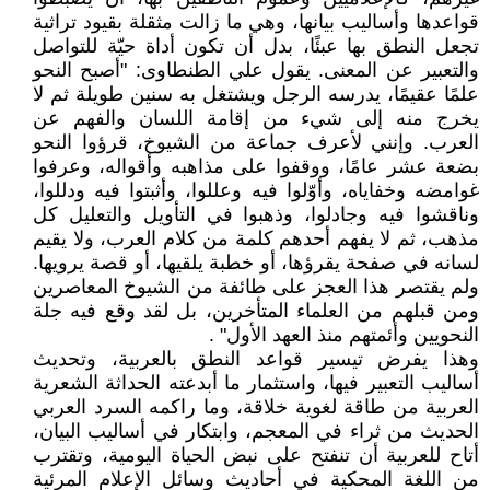
قواعدها وأساليب بيانها، وهي ما زالت مثقلة بقيود تراثية
تجعل النطق بها عبئًا، بدل أن تكون أداة حيّة للتواصل
والتعبير عن المعنى. يقول علي الطنطاوى: "أصبح النحو
علمًا عقيمًا، يدرسه الرجل ويشتغل به سنين طويلة ثم لا
يخرج منه إلى شيء من إقامة اللسان والفهم عن
العرب. وإنني لأعرف جماعة من الشيوخ، قرؤوا النحو
بضعة عشر عامًا، ووقفوا على مذاهبه وأقواله، وعرفوا
غوامضه وخفاياه، وأوّلوا فيه وعللوا، وأثبتوا فيه ودللوا،
وناقشوا فيه وجادلوا، وذهبوا في التأويل والتعليل كل
مذهب، ثم لا يفهم أحدهم كلمة من كلام العرب، ولا يقيم
لسانه في صفحة يقرؤها، أو خطبة يلقيها، أو قصة يرويها.
ولم يقتصر هذا العجز على طائفة من الشيوخ المعاصرين
ومن قبلهم من العلماء المتأخرين، بل لقد وقع فيه جلة
النحويين وأئمتهم منذ العهد الأول" .
وهذا يفرض تيسير قواعد النطق بالعربية، وتحديث
أساليب التعبير فيها، واستثمار ما أبدعته الحداثة الشعرية
العربية من طاقة لغوية خلاقة، وما راكمه السرد العربي
الحديث من ثراء في المعجم، وابتكار في أساليب البيان،
أتاح للعربية أن تنفتح على نبض الحياة اليومية، وتقترب
من اللغة المحكية في أحاديث وسائل الإعلام المرئية