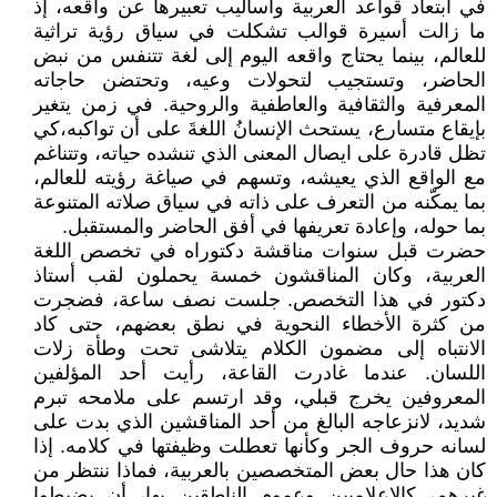
في ابتعاد قواعد العربية وأساليب تعبيرها عن واقعه، إذ
ما زالت أسيرة قوالب تشكلت في سياق رؤية تراثية
للعالم، بينما يحتاج واقعه اليوم إلى لغة تتنفس من نبض
الحاضر، وتستجيب لتحولات وعيه، وتحتضن حاجاته
المعرفية والثقافية والعاطفية والروحية. في زمن يتغير
بإيقاع متسارع، يستحث الإنسانُ اللغةَ على أن تواكبه،كي
تظل قادرة على ايصال المعنى الذي تنشده حياته، وتتناغم
مع الواقع الذي يعيشه، وتسهم في صياغة رؤيته للعالم،
بما يمكّنه من التعرف على ذاته في سياق صلاته المتنوعة
بما حوله، وإعادة تعريفها في أفق الحاضر والمستقبل.
حضرت قبل سنوات مناقشة دكتوراه في تخصص اللغة
العربية، وكان المناقشون خمسة يحملون لقب أستاذ
دكتور في هذا التخصص. جلست نصف ساعة، فضجرت
من كثرة الأخطاء النحوية في نطق بعضهم، حتى كاد
الانتباه إلى مضمون الكلام يتلاشى تحت وطأة زلات
اللسان. عندما غادرت القاعة، رأيت أحد المؤلفين
المعروفين يخرج قبلي، وقد ارتسم على ملامحه تبرم
شديد، لانزعاجه البالغ من أحد المناقشين الذي بدت على
لسانه حروف الجر وكأنها تعطلت وظيفتها في كلامه. إذا
كان هذا حال بعض المتخصصين بالعربية، فماذا ننتظر من
غيرهم، كالإعلاميين وعموم الناطقين بها، أن يضبطوا