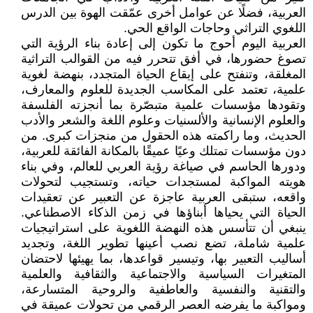
العربية، فضلًا عن عوامل أخرى عمّقت الهوة بين الدرس
اللغوي التراثي وحاجات الواقع الحي.
العربية اليوم أحوج ما تكون إلى إعادة بناء الرؤية التي
تصوغ حضورها، في أفق تتحرر فيه من القوالب التراثية
المغلقة، وتنفتح على إيقاع الحياة المتجدد، بنهضة لغوية
علمية، تعتمد على المكاسب الجديدة للعلوم والمعارف،
وتقودها مؤسسات علمية متبصّرة بما أنجزته الفلسفة
والعلوم الإنسانية والألسنيات وعلوم اللغة والشعر والأدب
الحديث، وما راكمته هذه الحقول من منجزات كبرى. من
دون مؤسسات تمتلك وعيًا عميقًا بالمكانة الفائقة للعربية،
ودورها الحاسم في صياغة رؤية العربي للعالم، وفي بناء
هويته المواكبة لمستجدات حياته، وتستجيب لتحولات
واقعه، ستبقى العربية عاجزة عن التعبير عن تعقيدات
الحياة التي يحياها أبناؤها في زمن الذكاء الاصطناعي.
ينبغي أن تتأسس هذه النهضة اللغوية على استراتيجيات
علمية شاملة، تضع نصب أعينها تطوير اللغة، وتجديد
أساليب التعبير بها، وتيسير قواعدها، بما يهيئها لاحتضان
المتغيرات السياسية والاجتماعية والثقافية والعلمية
والتقنية والنفسية والعاطفية والروحية المتسارعة،
ومواكبة ما يفرضه العصر الرقمي من تحولات عميقة في