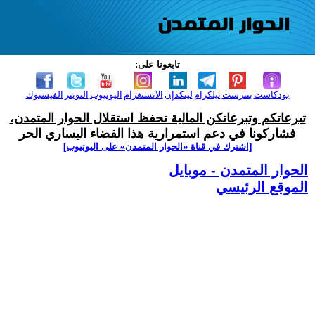
تابعونا على:
بودكاست
بنترست
تيلكرام
لينكدإن
الانستغرام
اليوتيوب
التويتر
الفيسبوك
تبرعاتكم وتبرعاتكن المالية تحفظ استقلال الحوار المتمدن،
فشاركونا في دعم استمرارية هذا الفضاء اليساري الحر
[اشترك في قناة ‫«الحوار المتمدن» على اليوتيوب]
الحوار المتمدن - موبايل
الموقع الرئيسي