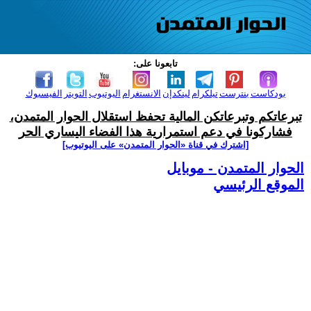
تابعونا على:
بودكاست
بنترست
تيلكرام
لينكدإن
الانستغرام
اليوتيوب
التويتر
الفيسبوك
تبرعاتكم وتبرعاتكن المالية تحفظ استقلال الحوار المتمدن،
فشاركونا في دعم استمرارية هذا الفضاء اليساري الحر
[اشترك في قناة ‫«الحوار المتمدن» على اليوتيوب]
الحوار المتمدن - موبايل
الموقع الرئيسي