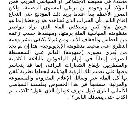
محدَّدة في محيطه الاجتماعي أو السياسي القريب فمن
المؤكد أن وجوده لن يرتقي لمستوى المصيبة، ولكن
الضرر الأعظم يبدأ عندما يريد ذلك المؤدلج حتى النخاع
إقناع الناس بأن السراب الذي يُشاهده هو ورهطهُ إنما هو
حوضُ ماءٍ كبيرٍ وسيكفي الماء الذي يراه بنواظير
منظومته السياسية الملة برمتها، وسينقذها حسب زعمه
من العطش والجفاف للأبد، ومن ثم لا يكتفي بنشر وهمه
النظري على محيط منظومته الإيديولوجية، هذا إن لم يجد
من يُعري تصوره (مفهومه) القائم على السفسطة
الصرفة إمعاناً في إيهام المأخوذين بالبلاغة الكلامية
والمنطربين بإيقاع الشعارات البراقة، إنما قد يتجاسر
وقتها على تعميم تلك الرؤية الهذيانية ليجعلها نظرية تُلقن
بها كل الملة عبر وسائل الإعلام المقروءة والمسموعة
والمرئية، مستعيناً في هذا الخصوص بفلسفة السياسي
الألماني النازي (بول يوزف غوبلز) الذي يقول: "اكذب ثم
اكذب حتى يصدقك الناس؟".