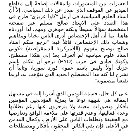
العشرات من المنشورات والمقالات إضافةً إلى مقاطع
الفيديو عن الموقف الذي صدر عن ذلك السياسي، إلاَّ أن
استاذ العلوم السياسية في أربيل "كاوا عزيزي" طرح في
هذا الصدد على الاستاذ صالح مسلم عبر صفحته
الشخصية سؤالاً بسيطاً ولكنه جوهري ومهم، لذا أوردناه
هاهنا، بما أن أهل الإختصاص أدرى الناس بخبايا ومفاهيم
وشعاب ذلك الإختصاص، قائلاً فيه: "نرجو منكم استاذ
صالح توضيح مفهوم (اللامركزية الديمقراطية) فكوني
استاذ علوم سياسية لم أتعرف بعدُ إلى هكذا مصطلح،
وكونك قيادى في حزب (PYD) نرجو أن تتكلم باسم
حزبك أولاً وليس باسم عموم كورد سوريا، وثانياً أن
تشرح لنا كنه هذا المصطلح الجديد الذي تفوّهت به، لربما
تقنعنا بمضمونه".
على كل حال، فسِمَة المدمِن الذي أشرنا إليه في مستهل
المقالة هي شبيهة نوعاً ما بمزيَّة المؤدلجين المؤمنين
بأفكار وتصورات معينة ولا يتزحزون عنها رغم بطلانها
وعدم فعاليتها، وعدم قدرتها على ملاءمة الواقع وتعارضها
مع الحقيقة وتطلعات الناس على الأرض، وكحال المدمن
في الأعلى فإن بقي الكائن المحقون بأفكار ومصطلحات