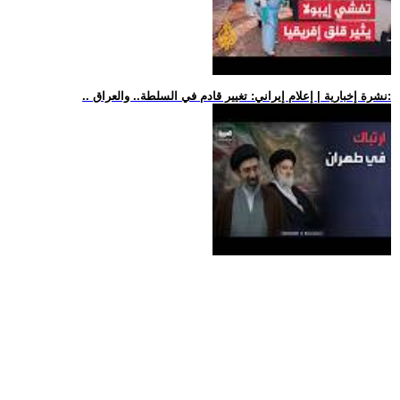
.. نشرة إخبارية | إعلام إيراني: تغيير قادم في السلطة.. والعراق: