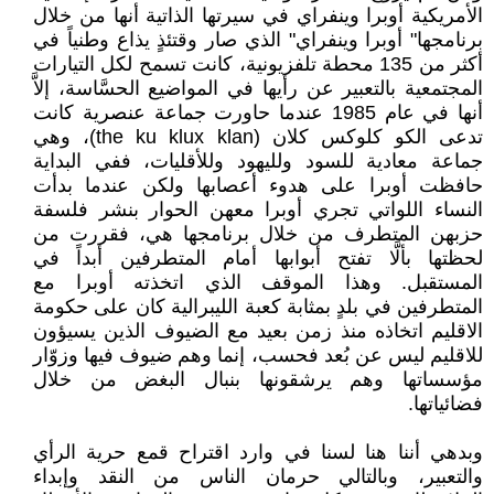
الأمريكية أوبرا وينفراي في سيرتها الذاتية أنها من خلال
برنامجها" أوبرا وينفراي" الذي صار وقتئذٍ يذاع وطنياً في
أكثر من 135 محطة تلفزيونية، كانت تسمح لكل التيارات
المجتمعية بالتعبير عن رأيها في المواضيع الحسَّاسة، إلاَّ
أنها في عام 1985 عندما حاورت جماعة عنصرية كانت
تدعى الكو كلوكس كلان (the ku klux klan)، وهي
جماعة معادية للسود ولليهود وللأقليات، ففي البداية
حافظت أوبرا على هدوء أعصابها ولكن عندما بدأت
النساء اللواتي تجري أوبرا معهن الحوار بنشر فلسفة
حزبهن المتطرف من خلال برنامجها هي، فقررت من
لحظتها بألَّا تفتح أبوابها أمام المتطرفين أبداً في
المستقبل. وهذا الموقف الذي اتخذته أوبرا مع
المتطرفين في بلدٍ بمثابة كعبة الليبرالية كان على حكومة
الاقليم اتخاذه منذ زمن بعيد مع الضيوف الذين يسيؤون
للاقليم ليس عن بُعد فحسب، إنما وهم ضيوف فيها وزوّار
مؤسساتها وهم يرشقونها بنبال البغض من خلال
فضائياتها.
وبدهي أننا هنا لسنا في وارد اقتراح قمع حرية الرأي
والتعبير، وبالتالي حرمان الناس من النقد وإبداء