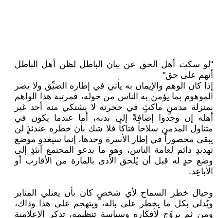
"لو سكت أهل الحق عن بيان الباطل لظن أهل الباطل
أنهم على حق"
إذا كان الوهم والإيمان به يأتي في إطاره الضيِّق ولا يضر
الموهوم بما يؤمن به الناس من حوله، فمرتبة هذا الواهم
بمنزلة مدمنٍ ماكثٍ في حجرته لا يشتكي منه أحد غير
أهله إن وجدوا إضافةً إلى بدنه، أما عندما يكون في
متناول المدمن سلاحاً فتاكاً فلا شك بأن خطره عندئذٍ لن
يبقى محصوراً في إطار الأسرة وحدها، إنما سيغدو موضع
تهديدٍ دائم لعامة الناس، وهو ما يدعو المجتمع آنئذٍ إلى
وضع حدٍ له قبل أن يُلحق الأذى بالمارة من الأقارب أو
الأباعِد.
وحيال خطر السماح لأي شخصٍ كان بأن يعتلي المنابر
ويُدلي بكل ما يخطر على باله، ويتهجم على هذا وذاك،
ومن ثم يروِّج لأفكاره وسياسة تنظيمه، تذكر الإعلامية