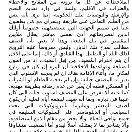
الملاحظات عن كل ما يرونه من المقابح والأخطاء
والعثرات في الاقليم، ولسنا في وارد تقديم النصح
والإرشاد والتوصيات لتلك الحكومة، إنما نرى بأنه ليس
من الظُّلم التعامل على طريقة وينفراي مع مَن يطعنون
علناً في صميم الجهات التي تستضيفهم، خصوصاً أولئك
الذين لتصريحاتهم أذىً نفسي مباشر يطال ملايين
المقيمين في تلك البقعة، وهذا لا يعني بأن الضيف
مطالَب بمدح تلك الديار، وليس مفروضاً عليه الترويج
لذلك البلد أو التطبيل لهذا القيادي أو ذاك، إنما على الأقل
أن يتم احترام المُضيف مِن قِبل الضيف، إذ من اصول
الضيافة وقواعدها الأخلاقية أن المرء إن كان في زيارةٍ
لمكانٍ ما، وأثناء الإقامة هناك إن لم يعجبه الاسلوب الذي
يدير به المضيف حياته، وإن لم يعجبه الطعام أو الشراب
أو المسكن فعليه أن يُعبِّر عن عدم رضائه بطريقة مهذبة،
كما عليه ألا يفرض على المضيف اسلوب حياته التي كان
عليها في دياره، وبما أنه ضيف لبضعة أيام فعليه أن يكون
لطيف المعشر وملتزماً بالبروتوكولات التي تحث
السياسي أو الدبلوماسي على السلوكيات السليمة في
جميع نواحي الحياة، وألا يحط من مقام الذين استضافوه،
وألا يتفاخر بما لا يمتلكه أصلاً ليبدو أما المضيف متشاوفاً
عليه وإشارات الفوقية الفارغة تخرج من غلاصمه، بل من