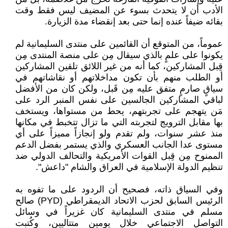
الأدب أن لا يتحدث بسوء عن المضيف ليس فقط وقت
بقائه ضيفاً عنده إنما حتى بعد إنقضاء مدة الزيارة.
عموماً، من المتوقع أن القائمين على منتدى السليمانية لم
يكونوا على علمٍ بالذي سيقال مِن على منصة المنتدى مِن
قِبل المشاركين، كما أنه من غير اللائق تلقين المشاركين
أو الطلب منهم بأن تكون مداخلاتهم أو نقاشاتهم في
سياقٍ صارمٍ متفق عليه مِن قَبل، ولكن كان من الأفضل
لباقي المشاركين الجالسين على نفس المنبر الرد على
مَن يتهجم على تجربتهم، يحط من مستواها، ويستخف
بها مقابل الترويج لتجربته التي ما تزال تتخبط في مكانها
منذ عشر سنوات، ولم تقدم ولو إنجازاً مميزاً على أي
مستوى عدا الجانب العسكري والذي يستمر بفضل الدعم
الممنوح مِن قِبل القوات الأمريكية والتحالف الدولي ضد
تنظيم الدولة الإسلامية في العراق والشام "داعش".
وفي السياق ذاته، فصحيح أن الردود على ما تفوه به
الرئيس السابق لحزب الاتحاد الديمقراطي (PYD) صالح
مسلم في منتدى السليمانية كان غزيراً في وسائل
التواصل الاجتماعي خلال يومين متتاليين، وكُتبت