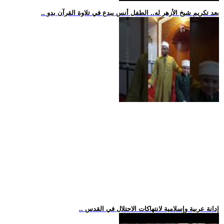
.. بعد تكريم شيخ الأزهر له.. الطفل أنس يبدع في تلاوة القرآن بدو
.. إدانة عربية وإسلامية لانتهاكات الاحتلال في القدس