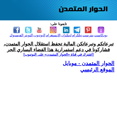
تابعونا على:
بودكاست
بنترست
تيلكرام
لينكدإن
الانستغرام
اليوتيوب
التويتر
الفيسبوك
تبرعاتكم وتبرعاتكن المالية تحفظ استقلال الحوار المتمدن،
فشاركونا في دعم استمرارية هذا الفضاء اليساري الحر
[اشترك في قناة ‫«الحوار المتمدن» على اليوتيوب]
الحوار المتمدن - موبايل
الموقع الرئيسي