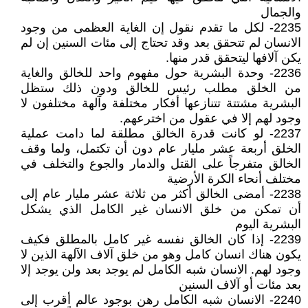
والجمال
2235- لكل ما تقدم نقول إن الغاية العظمى من وجود
الانسان لم تتحقق بعد وقد تحتاج إلى مئات السنين إن لم
يكن آلافها ليتحقق قدر منها.
2236- وحدة البشرية حول مفهوم واحد للخالق والغاية
من الخلق مطلب رئيس للخالق ودون ذلك ستظل
البشرية مشتتة تتنازعها أفكار مختلفة وآلهة مختلفون لا
وجود لهم إلا في عقول من اخترعهم.
2237- لو كانت قدرة الخالق مطلقة لما دامت عملية
الخلق أربعة عشر مليار عام دون أن تكتمل، ولما وقف
الخالق متفرجاً على القتل والدمار والجوع والتخلف في
مختلف أنحاء الكرة الأرضية
2238- أمضى الخالق أكثر من ثلاثة عشر مليار عام إلى
أن تمكن من خلق الانسان غير الكامل الذي يشكل
البشرية اليوم
2239- إذا كان الخالق نفسه غير كامل بالمطلق فكيف
يكون هناك انسان كامل وهو من خلق آلاف الآلهة الذين لا
وجود لهم. الانسان شبه الكامل لم يوجد بعد ولن يوجد إلا
بعد مئات أو آلاف السنين
2240- الانسان شبه الكامل رهن بوجود عالم أقرب إلى