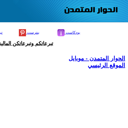
بودكاست
بنترست
تي
تبرعاتكم وتبرعاتكن المال
الحوار المتمدن - موبايل
الموقع الرئيسي