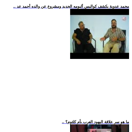
.. محمد عدوية يكشف كواليس ألبومه الجديد ومشروع عن والده أحمد عد
.. ما هو سر علاقة اليهود العرب بأم كلثوم؟