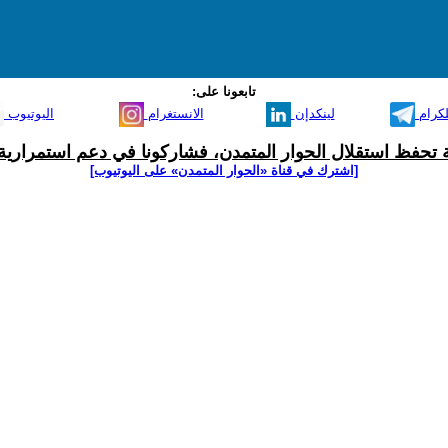
تابعونا على:
لكرام
لينكدإن
الانستغرام
اليوتيوب
ية تحفظ استقلال الحوار المتمدن، فشاركونا في دعم استمرارية 
[اشترك في قناة ‫«الحوار المتمدن» على اليوتيوب]