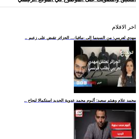
اخر الافلام
.. مهدي لعريبي: من السينما إلى -مافيا-... الجزائر تقبض على زعيم
.. محمد علام وهيثم سعيد: ألبوم محمد عدوية الجديد استكمالا لنجاح