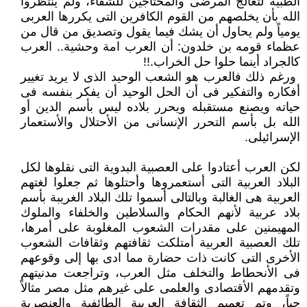
الطبية لتعالج المرضى والمحتاجين للشفاء، ولم ينتظروا
الله بأن يخلصهم من القوم الكافرين التى يكررها العربى
يومياً ولم ‏يحاول أن يشك فيما يقول وتصديق من قال من
عظماء قومه بن خلدون: أن العرب امة وحشية.. العرب
كالجراد أينما حلوا حل ‏الخراب.!!‏
‏ ورغم ذلك فالعرب هو الشعب الوحيد الذى لا يريد تغيير
أفكاره والتفكير فى أن الحل الوحيد أن يفكر بنفسه فى
حياته ويصنع ‏مستقبله ويحرر بلاده ليس بأسم الدين أو
الله بل بأسم التحرر الإنسانى من الأحتلال والأستعمار
الإسرائيلى.‏
لكن العرب أعتادوا على العصبية البدوية التى نقلوها لكل
البلاد العربية التى أستعمروها وأحتلوها ثم جعلوا لغتهم
العربية هى الغالبة ‏وبالتالى أسموا تلك البلاد الغريبة بأسم
بلاد عربية لأنهم الحكام والسلاطين والخلفاء والملوك
المهيمنين على مقدرات الشعوب ‏المغلوبة على أمرها،
تلك العصبية العربية أمتلكت ثقافتهم وثقافات الشعوب
الأخرى التى كانت ذات حضارة مما ادى بها إلى وقوعهم
‏فى الأنحطاط والتخلف مثل العرب، وتراجعت مدنيتهم
وتقدمهم الأقتصادى والعلمى على غيرهم مثل مصر مثالاً
حياً، وتم تعميم ‏الثقافة العربية الطائفية والعنصرية