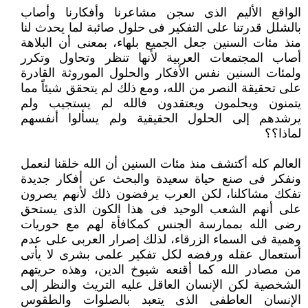
الواقع الأليم الذى سجن مشاعرنا وأفكارنا وأصاب
بالشلل قدرتنا على التفكير فى حلول صائبة لما يحدث لنا
منذ مئات السنين جعل ‏الجميع بلهاء، بمعنى أن البلاهة
أصاب المجتمعات العربية لأنها تنظر وتحاول وتكرر
ولمئات السنين نفس الأفكار والحلول ‏الموروثة القادرة
على تحقيقة النصر من الله، ومع ذلك لم يتحقق شيئاً مما
يتمنون ويحلمون ويعتقدون فالله لم يستجيب ولم
‏يرشدهم إلى الحلول الحقيقية ولم يسألوا أنفسهم
لماذا؟؟
العالم كله أكتشف منذ مئات السنين أن الله خلقنا لنعمل
ونفكر فى صنع حياة سعيدة والبحث عن أفكار جديدة
تفكك مشاكلنا، لكن ‏العرب يرفضون ذلك لأنهم يصرون
على أنهم الشعب الوحيد فى هذا الكون الذى يستحق
رضى الله بممارسة الجنس كمكافأة لهم مع ‏حوريات
وهمية فى السماء الزرقاء، لذلك إصرار العربى على عدم
أستعمال عقله ورفضه لكل تفكير علمى بشرى لا يأتى
من مصادر ‏الله كما أقنعه شيوخ الدين، وهذه حريتهم
الشخصية لكن الإنسان العاقل عليه التريث والنظر إلى
الإنسان العاطفى الذى يتعبد ‏بالصلوات والطقوس