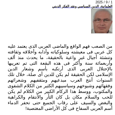
2025 / 9 / 1
العلمانية، الدين السياسي ونقد الفكر الديني
من الصعب فهم الواقع والماضى العربى الذى يعتمد عليه
كل عربى فى معيشته وسلوكياته وأدابه وأخلاقه وثقافته
وتنشئة أجيال ‏غير واعية بالحقيقة، ما يحدث منذ ألف
وأربعمائة سنة وأكثر فى هذه البقعة التى تم تعريبها
بالإحتلال العربى الذى أرتكبه بأسم ‏وشعار الدين
الإسلامى لكن الحقيقة لم يكن للدين أى صلة، خلال تلك
السنوات أنتج العرب مبدعيهم ومثقفيهم وشعرائهم
وفقهائهم ‏وشيوخهم وسياسييهم الكثير من الكلام الشفوى
والمكتوب، ووسط هذا الركام الكبير من الكلام لم يكن
للحب والسلام مكان بل كان ‏الثأر والأنتقام والكراهية
والبغض والسيف على رقاب الجميع حتى تحفر الدماء
أسم العربى السفاح فى كل الأراضى المغتصبة!‏