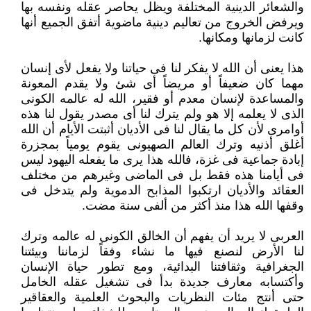
والشعائر الدينية المختلفة ويظل يحاصر عقله ونفسه بها
ويرفض الخروج من تعاليم دينية ماضوية أتفق ‏الجميع أنها
كانت لزمانها ومكانها.‏
هذا يعنى أن الله لا يفكر لنا فى حياتنا ولا يفعل لأى إنسان
مهما كان ضعيفاً أو مريضاً أى شئ ولا يقدم المعونة
والمساعدة لإنسان ‏معدم أو فقير، الله له عالمه الكونى
الذى لا يعلمه إلا هو ولم يترك لنا أى مصدر يقول لنا هذه
أوامرى لأن كل ما يقال لنا فى ‏الأديان أثبتت الأيام أن الله
أغلق أذنيه وترك العالم الصهيونى يقوم يومياً بمجزرة
إبادة جماعية فى غزة، فالله هذا يرى ما يفعله ‏اليهود ليس
فى أيامنا هذه فقط بل فى الماضى وغيرهم من مختلف
العقائد والأديان ارتكبوا المذابح الدموية ولم يتدخل فى
وقفها الله ‏هذا منذ أكثر من ألفى سنة مضت.‏
العربى لا يريد أن يفهم أن الخالق الكونى له عالمه وترك
لنا الأرض لنصنع فيها ما نشاء وفقاً لزماننا وبيئتنا
الجغرافية وثقافتنا ‏البدائية، ومع تطور حياة الإنسان
وأكتسابه معارف جديدة بدأ فى تشغيل عقله الخامل
حتى أنتج مئات النظريات والبحوث العلمية ‏والعقاقير