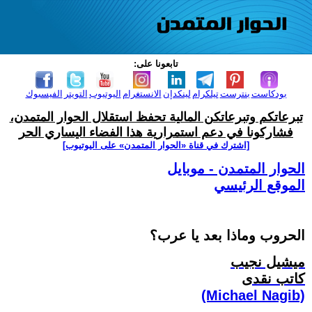
تابعونا على:
بودكاست
بنترست
تيلكرام
لينكدإن
الانستغرام
اليوتيوب
التويتر
الفيسبوك
تبرعاتكم وتبرعاتكن المالية تحفظ استقلال الحوار المتمدن،
فشاركونا في دعم استمرارية هذا الفضاء اليساري الحر
[اشترك في قناة ‫«الحوار المتمدن» على اليوتيوب]
الحوار المتمدن - موبايل
الموقع الرئيسي
الحروب وماذا بعد يا عرب؟
ميشيل نجيب
كاتب نقدى
(Michael Nagib)