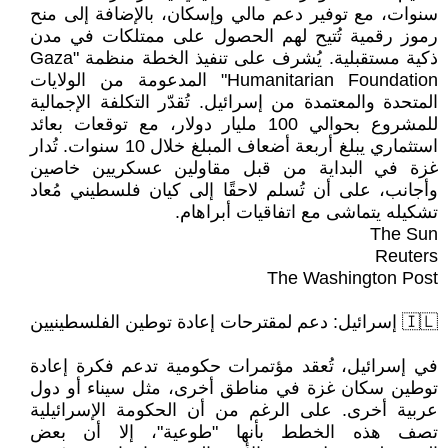
سنوات، مع توفير دعم مالي وإسكان، بالإضافة إلى منح
رموز رقمية تُتيح لهم الحصول على ممتلكات في مدن
ذكية مستقبلية. يُشرف على تنفيذ الخطة منظمة "Gaza
Humanitarian Foundation" المدعومة من الولايات
المتحدة والمعتمدة من إسرائيل. تُقدّر التكلفة الإجمالية
للمشروع بحوالي 100 مليار دولار، مع توقعات بعائد
استثماري يبلغ أربعة أضعاف المبلغ خلال 10 سنوات. تُدار
غزة في البداية من قبل مقاولين عسكريين خاصين
وأجانب، على أن تُسلم لاحقًا إلى كيان فلسطيني مُعاد
تشكيله يتماشى مع اتفاقيات أبراهام.
The Sun
Reuters
The Washington Post
🇮🇱 إسرائيل: دعم لمقترحات إعادة توطين الفلسطينيين
في إسرائيل، تُعقد مؤتمرات حكومية تدعم فكرة إعادة
توطين سكان غزة في مناطق أخرى، مثل سيناء أو دول
عربية أخرى. على الرغم من أن الحكومة الإسرائيلية
تصف هذه الخطط بأنها "طوعية"، إلا أن بعض