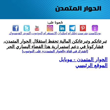
تابعونا على:
بودكاست
بنترست
تيلكرام
لينكدإن
الانستغرام
اليوتيوب
التويتر
الفيسبوك
تبرعاتكم وتبرعاتكن المالية تحفظ استقلال الحوار المتمدن،
فشاركونا في دعم استمرارية هذا الفضاء اليساري الحر
[اشترك في قناة ‫«الحوار المتمدن» على اليوتيوب]
الحوار المتمدن - موبايل
الموقع الرئيسي