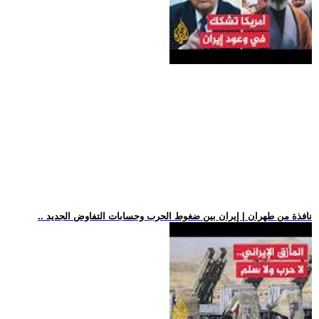
.. نافذة من طهران | إيران بين ضغوط الحرب وحسابات التفاوض الجديد