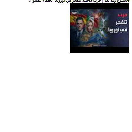
.. الأسبوع وما بعد | حرب داخلية تنفجر في أوروبا: الحلفاء ينقلبو