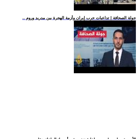
.. جولة الصحافة | تداعيات حرب إيران وأزمة الهجرة بين مدريد وروم