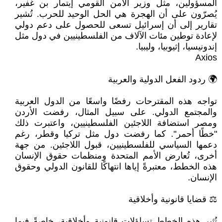
المسؤولين، مثل وزير الأمن القومي إيتمار بن غفير،
يُصرّون على أن الهجرة هي الحل الوحيد للحرب. تُشير
تقارير إلى أن إسرائيل تسعى للحصول على دعم دولي
لإعادة توطين مئات الآلاف من الفلسطينيين في دول مثل
إندونيسيا، إثيوبيا، وليبيا.
Axios
🌍 ردود الفعل الدولية والعربية
تواجه هذه المقترحات رفضًا واسعًا من الدول العربية
والمجتمع الدولي. على سبيل المثال، رفضت الأردن
ومصر استضافة اللاجئين الفلسطينيين، واعتبرت ذلك
"خطًا أحمر". كما رفضت دول مثل تركيا وقطر، رغم
دعمها السياسي للفلسطينيين، قبول اللاجئين. من جهة
أخرى، تُعارض الأمم المتحدة ومنظمات حقوق الإنسان
هذه الخطط، معتبرةً إياها انتهاكًا للقانون الدولي وحقوق
الإنسان.
⚖️ قضايا قانونية وأخلاقية
تُثير هذه الخطط تساؤلات قانونية وأخلاقية، خاصةً فيما