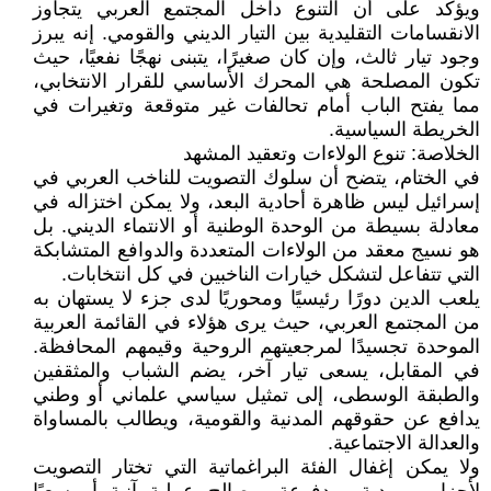
ويؤكد على أن التنوع داخل المجتمع العربي يتجاوز
الانقسامات التقليدية بين التيار الديني والقومي. إنه يبرز
وجود تيار ثالث، وإن كان صغيرًا، يتبنى نهجًا نفعيًا، حيث
تكون المصلحة هي المحرك الأساسي للقرار الانتخابي،
مما يفتح الباب أمام تحالفات غير متوقعة وتغيرات في
الخريطة السياسية.
الخلاصة: تنوع الولاءات وتعقيد المشهد
في الختام، يتضح أن سلوك التصويت للناخب العربي في
إسرائيل ليس ظاهرة أحادية البعد، ولا يمكن اختزاله في
معادلة بسيطة من الوحدة الوطنية أو الانتماء الديني. بل
هو نسيج معقد من الولاءات المتعددة والدوافع المتشابكة
التي تتفاعل لتشكل خيارات الناخبين في كل انتخابات.
يلعب الدين دورًا رئيسيًا ومحوريًا لدى جزء لا يستهان به
من المجتمع العربي، حيث يرى هؤلاء في القائمة العربية
الموحدة تجسيدًا لمرجعيتهم الروحية وقيمهم المحافظة.
في المقابل، يسعى تيار آخر، يضم الشباب والمثقفين
والطبقة الوسطى، إلى تمثيل سياسي علماني أو وطني
يدافع عن حقوقهم المدنية والقومية، ويطالب بالمساواة
والعدالة الاجتماعية.
ولا يمكن إغفال الفئة البراغماتية التي تختار التصويت