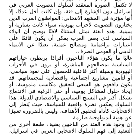
لا تكتمل الصورة المعقدة لسلوك التصويت العربي في
إسرائيل دون الإشارة إلى فئة، وإن كانت أقل عددًا، إلا
أنها مؤثرة في المشهد الانتخابي: المواطنون العرب الذين
يختارون التصويت لأحزاب يهودية، سواء كانت يسارية أو
يمينية. هذه الفئة تمثل استثناءً لافتًا يوضح أن الولاء
السياسي لدى بعض العرب يمكن أن يكون قائمًا على
اعتبارات براغماتية ومصالح عملية، بعيدًا عن الانتماء
الديني أو القومي الصرف.
غالبًا ما يكون هؤلاء الناخبون أفرادًا يربطون خياراتهم
السياسية بمصالحهم المباشرة، أو يرون في الأحزاب
اليهودية وسيلة أكثر فاعلية للحصول على نفوذ سياسي،
أو لتأمين مشاريع اجتماعية واقتصادية لمجتمعاتهم. قد
يكون دافعهم هو السعي لتحقيق مكاسب ملموسة، أو
إيجاد حلول لمشاكل يومية، أو حتى الرغبة في الاندماج
بشكل أكبر في النسيج السياسي والاقتصادي للدولة. هذا
السلوك يعكس نظرة واقعية للسياسة، حيث يُنظر إلى
الانتخابات كأداة لتحقيق الأهداف، وليس بالضرورة تعبيرًا
عن هوية أيديولوجية صارمة.
إن وجود هذه الفئة من الناخبين يضيف طبقة أخرى من
التعقيد إلى فهم السلوك الانتخابي العربي في اسرائيل،