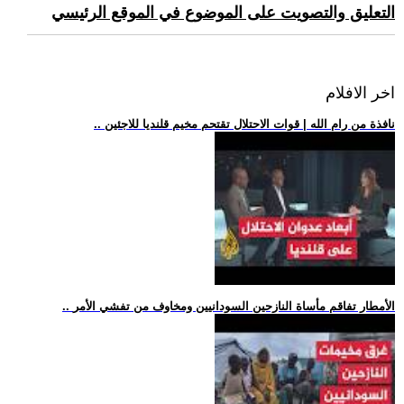
التعليق والتصويت على الموضوع في الموقع الرئيسي
اخر الافلام
.. نافذة من رام الله | قوات الاحتلال تقتحم مخيم قلنديا للاجئين
.. الأمطار تفاقم مأساة النازحين السودانيين ومخاوف من تفشي الأمر