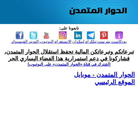
تابعونا على:
بودكاست
بنترست
تيلكرام
لينكدإن
الانستغرام
اليوتيوب
التويتر
الفيسبوك
تبرعاتكم وتبرعاتكن المالية تحفظ استقلال الحوار المتمدن،
فشاركونا في دعم استمرارية هذا الفضاء اليساري الحر
[اشترك في قناة ‫«الحوار المتمدن» على اليوتيوب]
الحوار المتمدن - موبايل
الموقع الرئيسي