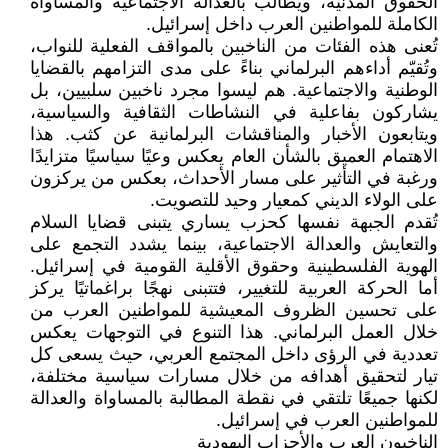
الحقوق المدنية، ويطالب بالعدالة الاجتماعية والمساواة
الكاملة للمواطنين العرب داخل إسرائيل.
تُعنى هذه الفئات من الناخبين بالمواقف الفعلية للنواب،
وتُقيّم أداءهم البرلماني بناءً على مدى التزامهم بالقضايا
الوطنية والاجتماعية. هم ليسوا مجرد ناخبين سلبيين، بل
يشاركون بفاعلية في النشاطات الثقافية والسياسية،
ويتابعون الأخبار والمناقشات البرلمانية عن كثب. هذا
الاهتمام العميق بالشأن العام يعكس وعيًا سياسيًا متزايدًا
ورغبة في التأثير على مسار الأحداث، بعكس من يركزون
على الولاء الديني كمعيار وحيد للتصويت.
تُقدم الجبهة نفسها كحزب يساري يتبنى قضايا السلام
والتعايش والعدالة الاجتماعية، بينما يشدد التجمع على
الهوية الفلسطينية وحقوق الأقلية القومية في إسرائيل.
أما الحركة العربية للتغيير، فتتبنى نهجًا براغماتيًا يركز
على تحسين الظروف المعيشية للمواطنين العرب من
خلال العمل البرلماني. هذا التنوع في التوجهات يعكس
تعددية في الرؤى داخل المجتمع العربي، حيث يسعى كل
تيار لتحقيق أهدافه من خلال مسارات سياسية مختلفة،
لكنها جميعًا تلتقي في نقطة المطالبة بالمساواة والعدالة
للمواطنين العرب في إسرائيل.
الناخبون العرب والأحزاب اليهودية