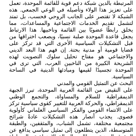
المرتبطة بالدين شبكة دعم قوية للقائمة الموحدة، تعمل
على تعزيز هذا الولاء وتأصيله في الوعي الجمعي. هذه
الشبكة لا تقتصر على الجانب الروحي فحسب، بل تمتد
لتشمل تقديم الخدمات الاجتماعية والمساعدات، مما
يخلق رابطًا عضويًا بين القائمة وناخبيها. هذا الارتباط
يجعل قاعدة الموحدة صلبة نسبيًا، ويصعب اختراقها من
قبل التشكيلات السياسية الأخرى التي قد تركز على
قضايا قومية أو مدنية بحتة. إن فهم هذا البعد الديني
والاجتماعي هو مفتاح تحليل سلوك التصويت لهذه
الشريحة الكبيرة من الناخبين العرب، التي ترى في
الموحدة تجسيدًا لقيمها ومبادئها الدينية في الساحة
السياسية.
البحث عن التمثيل القومي والمدني
على النقيض من القائمة العربية الموحدة، تبرز الجبهة
الديمقراطية للسلام والمساواة، والتجمع الوطني
الديمقراطي، والحركة العربية للتغيير كقوى سياسية تركز
على الانتماء القومي والفكر السياسي العلماني كأولوية
قصوى. يجذب أنصار هذه التشكيلات عادةً شرائح
مجتمعية مختلفة، تشمل الشباب، والمثقفين، والطبقة
المتوسطة، الذين يتطلعون إلى تمثيل سياسي يدافع عن