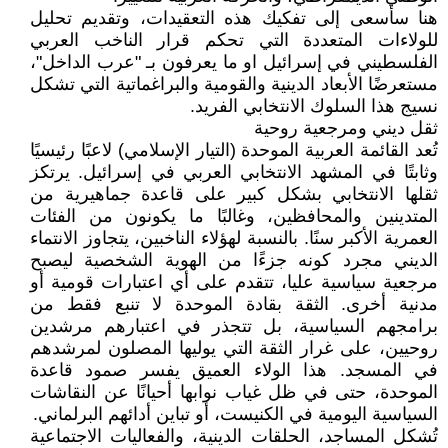
هنا سأسعى إلى تفكيك هذه التعقيدات، وتقديم تحليل
للولاءات المتعددة التي تحكم قرار الناخب العربي
الفلسطيني في إسرائيل او ما يعرفون بـ "عرب الداخل"،
مستعرضًا الأبعاد الدينية والقومية والبراغماتية التي تشكل
نسيج هذا السلوك الانتخابي الفريد.
ثقل ديني ومرجعية روحية
تُعد القائمة العربية الموحدة (التيار الإسلامي) لاعبًا رئيسيًا
وثابتًا في المشهد الانتخابي العربي في إسرائيل. يرتكز
ثقلها الانتخابي بشكل كبير على قاعدة جماهيرية من
المتدينين والمحافظين، وغالبًا ما يكونون من الفئات
العمرية الأكبر سنًا. بالنسبة لهؤلاء الناخبين، يتجاوز الانتماء
الديني مجرد كونه جزءًا من الهوية الشخصية ليصبح
مرجعية سياسية عليا، تتقدم على أي اعتبارات قومية أو
مدنية أخرى. الثقة بقادة الموحدة لا تنبع فقط من
برامجهم السياسية، بل تتجذر في اعتبارهم مرشدين
روحيين، على غرار الثقة التي يوليها المصلون لمرشدهم
في المسجد. هذا الولاء العميق يفسر صمود قاعدة
الموحدة، حتى في ظل غياب نوابها أحيانًا عن النقاشات
السياسية اليومية في الكنيست، أو تباين أدائهم البرلماني.
تُشكل المساجد، الحلقات الدينية، والفعاليات الاجتماعية