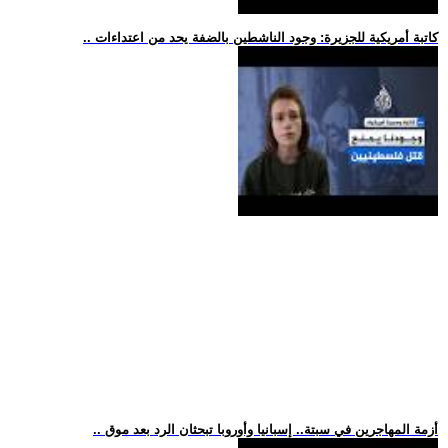
.. كاتبة أمريكية للجزيرة: وجود الناشطين بالضفة يحد من اعتداءات
.. أزمة المهاجرين في سبتة.. إسبانيا وأوروبا تبحثان الرد بعد موق