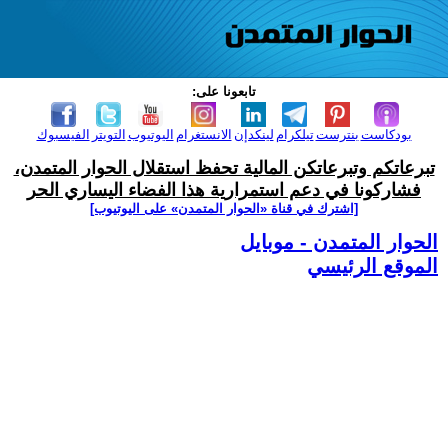
تابعونا على:
بودكاست
بنترست
تيلكرام
لينكدإن
الانستغرام
اليوتيوب
التويتر
الفيسبوك
تبرعاتكم وتبرعاتكن المالية تحفظ استقلال الحوار المتمدن،
فشاركونا في دعم استمرارية هذا الفضاء اليساري الحر
[اشترك في قناة ‫«الحوار المتمدن» على اليوتيوب]
الحوار المتمدن - موبايل
الموقع الرئيسي