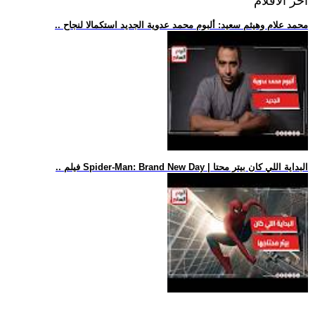
اخر الافلام
.. محمد علام وهيثم سعيد: ألبوم محمد عدوية الجديد استكمالا لنجاح
.. فيلم Spider-Man: Brand New Day | البداية اللي كان بيتر محتا