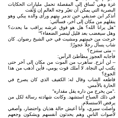
غزة وهي تُساق إلى المقصلة تحمل مليارات الحكايات
البصرية التي يمكن أن تغيّر وجه العالم إن وُثّقت
أتذكر ابن صديقي حين تدمر بيتهم ورأى والده يبكي وهو
ينقلهم من مكان إلى آخر، فسألني:
"هل يرانا الله؟ هل هو فوق عرشه يراقب ما يحدث؟
وهل سيغضب بعد قليل لينصر الضعفاء؟"
خرجت من خيمتهم ومشيت في حي الشيخ رضوان. كان
شاب يسأل رجلًا عجوزًا:
– متى ستنزح؟
فأجابه العجوز مطأطئ الرأس:
– لن أنزح. سأهرب من الموت من مكان إلى آخر حتى
يكتب لي النجاة. لا أملك قوت يومي، فأين أذهب من هذا
الجوع؟
قاطعه الشاب وقال له: الكفيف الذي كان يصرخ في
الحارة بالأمس.
."من يخرج من داره يقل مقداره"
في ذلك الصباح استشهد. وكانت شهادته رسالة لكل من
يرفض الاستسلام.
واصلت سيري، وأنا أعيش حالة هذيان واحتضار، وأصغي
لأصوات الناس وهم يحدثون أنفسهم ويشكون وجعهم