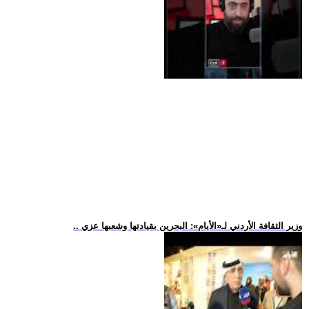
.. وزير الثقافة الأردني لـ«الأيام»: البحرين بقيادتها وشعبها عزي