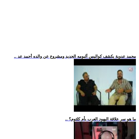
.. محمد عدوية يكشف كواليس ألبومه الجديد ومشروع عن والده أحمد عد
.. ما هو سر علاقة اليهود العرب بأم كلثوم؟