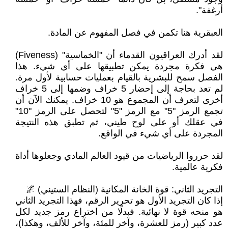
أرغفة".
العبقرية هنا تكمن في فصل المفهوم عن المادة.
لقد أدرك العراقيون القدماء أن "الخماسية" (Fiveness)
هي فكرة مجردة يمكن تطبيقها على أي شيء. هذا
الفصل سمح للبشرية بالقيام بعمليات حسابية لأول مرة.
لم تعد بحاجة إلى إحضار 5 خراف وضمها إلى 5 خراف
أخرى لتعرف أن المجموع هو 10 خراف. يمكنك الآن أن
تجمع الرمز "5" مع الرمز "5" لتحصل على الرمز "10"
في عقلك أو على لوح طيني، ثم تطبق هذه النتيجة
المجردة على أي شيء في الواقع.
لقد حرروا الرياضيات من قيود العالم المادي وجعلوها أداة
فكرية عالمية.
التجريد الثاني: قوة الخانة المكانية (النظام الستيني) 🌌
إذا كان التجريد الأول هو تحرير الرقم، فهذا التجريد الثاني
هو منحه قوة لا نهائية. فبدلًا من اختراع رمز جديد لكل
عدد كبير (رمز للعشرة، وآخر للمئة، وآخر للألف، وهكذا)،