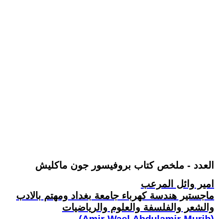
العدد - ملخص كتاب بروفيسور جون ماكليش
امير وائل المرعب
ماجستير هندسة كهرباء جامعة بغداد ومهتم بالادب
والشعر والفلسفة والعلوم والرياضيات
(Amir Wael Abdulamir Murib)