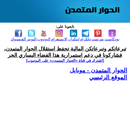
تابعونا على:
بودكاست
بنترست
تيلكرام
لينكدإن
الانستغرام
اليوتيوب
التويتر
الفيسبوك
تبرعاتكم وتبرعاتكن المالية تحفظ استقلال الحوار المتمدن،
فشاركونا في دعم استمرارية هذا الفضاء اليساري الحر
[اشترك في قناة ‫«الحوار المتمدن» على اليوتيوب]
الحوار المتمدن - موبايل
الموقع الرئيسي