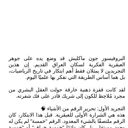
البروفيسور جون ماكليش قد وضع يده على جوهر
العبقرية الفكرية لسكان العراق القديم. إن هذين
التجريدين لا يمثلان فقط أهم ابتكار في تاريخ الرياضيات،
بل هما أساس الطريقة التي نفكر بها علميًا اليوم.
لقد كانت قفزة ذهنية خارقة حولت العقل البشري من
مجرد مُلاحِظ للكون إلى شريك قادر على فك شفرته.
التجريد الأول: تحرير الرقم من الأشياء 🧠
هذه هي الشرارة الأولى للعبقرية. قبل هذا الابتكار، كان
الرقم ملتصقًا بالشيء المعدود. الرقم "خمسة" لم يكن له
وجود مستقل، بل كان دائمًا "خمسة خراف" أو "خمسة