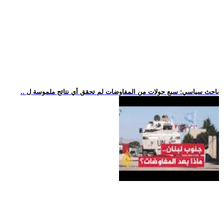
.. باحث سياسي: سبع جولات من المفاوضات لم تحقق أي نتائج ملموسة ل