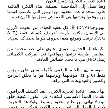
فائدة التجريد الكبرى: شفرة الكون
وهنا نصل إلى الملاحظة العميقة. هذه الفكرة القائمة
على استخدام عدد محدود من الرموز التي تكتسب قيمتها
من موقعها وترتيبها هي اللغة التي يعمل بها الكون نفسه:
البيولوجيا (DNA) 🧬: كل تعقيد الحياة، من الحوت الأزرق
إلى الإنسان، مكتوب بأربعة "حروف" كيميائية فقط (A, T,
C, G). ترتيب وموقع هذه الحروف هو ما يحدد كل شيء.
الكيمياء 🧪: الجدول الدوري يحتوي على عدد محدود من
العناصر. طريقة ترتيبها ومواقعها في المركب الكيميائي
(مثل H₂O) هي ما يحدد خصائص المادة.
الحوسبة 💻: العالم الرقمي بأكمله مبني على رمزين
فقط (0 و 1). موقعهما وترتيبهما هو ما يخلق البرامج
والصور والفيديوهات التي نراها.
إنها بالفعل "فائدة التجريد الكبرى". لقد اكتشف العراقيون
القدماء المبدأ الأساسي للكفاءة في الكون: كيفية خلق
تنوع لا نهائي من نظام محدود وبسيط. ولولا هذا التجريد،
لاحتجنا بالفعل إلى عقل بحجم الكون لنتمكن من فهمه.