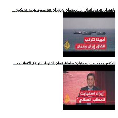
.. واشنطن تترقب اتفاق إيران وعمان وترى أن فتح مضيق هرمز قد يكون
.. الدكتور محمد صالح صدقيان: سلطنة عمان اشترطت توافق الاتفاق مع