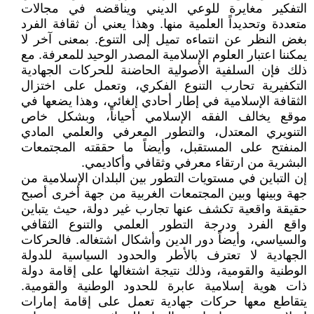
التفكير مغايرة للوعي الديني ويناقضه في مجالات
متعددة وتحديداً العلمية منها. وهذا يعني أن ثقافة الفرد
بغض النظر عن انتماءه تميل إلى التنوع. بمعنى آخر لا
يمكننا اعتبار العلوم الإسلامية المصدر الوحيد للمعرفة. مع
ذلك فإن السلفية الأصولية الحاضنة للحركات الجهادية
التكفيرية تحارب التنوع الفكري، وتعمل على اختزال
الثقافة الإسلامية في إطار أحادي إلغائي، وهذا يضعها في
موقع يخالف الفقه الإسلامي أحياناً، وبشكل خاص
التنويري المعتدل، والتطور المعرفي والعلمي المادي
المنفتح على المستقبل، وأيضاً ما حققته المجتمعات
البشرية من ارتقاء معرفي وثقافي وأكاديمي.
إن التباين في مستويات التطور بين البلدان الإسلامية من
جهة وبينها وبين المجتمعات الغربية من جهة أخرى أصبح
حقيقة واقعية تكشف عنها تجارب غير دولة، حيث يتباين
واقع الفرد ودرجة التطور العلمي والتنوع الثقافي
والسياسي، وأيضاً دور الدين وأشكال اشتغاله. فالحركات
الجهادية لا تعترف بالأطر والحدود السياسية للدولة
الوطنية والقومية، وذلك نتيجة اشتغالها على إقامة دولة
ذات هوية إسلامية عابرة للحدود الوطنية والقومية.
يتقاطع معها حركات جهادية تعمل على إقامة إمارات