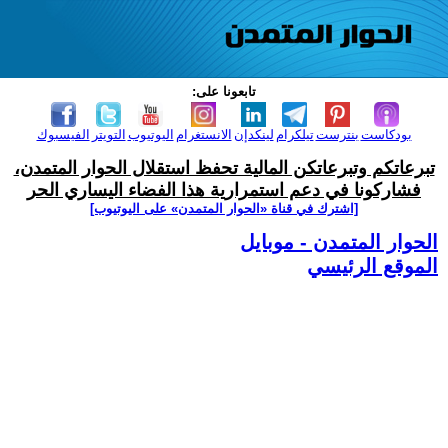
تابعونا على:
بودكاست
بنترست
تيلكرام
لينكدإن
الانستغرام
اليوتيوب
التويتر
الفيسبوك
تبرعاتكم وتبرعاتكن المالية تحفظ استقلال الحوار المتمدن،
فشاركونا في دعم استمرارية هذا الفضاء اليساري الحر
[اشترك في قناة ‫«الحوار المتمدن» على اليوتيوب]
الحوار المتمدن - موبايل
الموقع الرئيسي