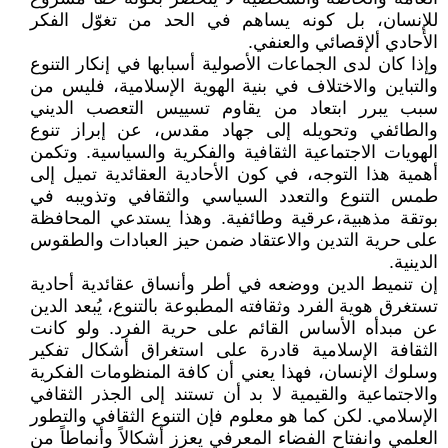
للإنسان، بل كونه يساهم في الحد من تغوّل الفكر
الأحادي ألإقصائي والعنفي.
وإذا كان لدى الجماعات الأصولية أسبابها في إنكار التنوع
والتباين والاختلاف في بنية الهوية الإسلامية، فليس من
سبب يبرر ابتعاد من يقاوم تسييس التعصب الديني
والطائفي وتحويله إلى جهاد مقدس، عن إبراز تنوع
الهويات الاجتماعية الثقافية والفكرية والسياسية. وتكمن
أهمية هذا التوجه، في كون الأحادية العقائدية تميل إلى
طمس التنوع والتعدد السياسي والثقافي وتذويبه في
بوتقة مذهبية،عرقية وطائفية. وهذا يستدعي المحافظة
على حرية التدين والاعتقاد ضمن حيز العبادات والطقوس
الدينية.
إن تنميط الدين ووضعه في أطر وأنساق عقائدية أحادية
تستغرق هوية الفرد وثقافته المطبوعة بالتنوع، يُبعد الدين
عن مبدأه الأساس القائم على حرية الفرد. ولو كانت
الثقافة الإسلامية قادرة على استغراق أشكال تفكير
وسلوك الإنسان، فهذا يعني أن كافة المنظومات الفكرية
والاجتماعية والقيمية لا بد أن تستند إلى الجذر الثقافي
الإسلامي. لكن كما هو معلوم فإن التنوع الثقافي والتطور
العلمي وانفتاح الفضاء المعرفي يعزز أشكالاً وأنماطاً من