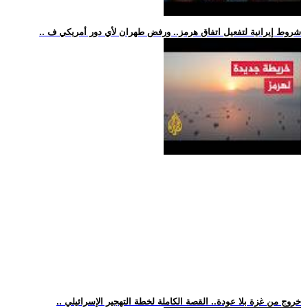
.. شروط إيرانية لتفعيل اتفاق هرمز.. ورفض طهران لأي دور أمريكي ف
.. خروج من غزة بلا عودة.. القصة الكاملة لخطة التهجير الإسرائيلي