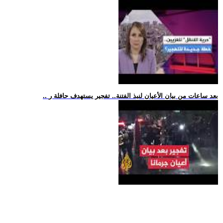
.. بعد ساعات من بيان الأعيان لنبذ الفتنة.. تفجير يستهدف حافلة ر