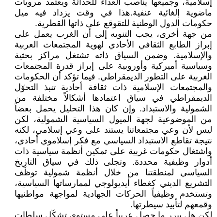
إسلامية، وجميعها يناصب العداء للحداثة ويعتمد مرويات
ماضوية إلغائية عنفية.هذا في وقت يزداد فيه ميل
حكومات الدول الوطنية للتقوقع على ذاتها القطرية.
من جهة أخرى، يجب التنويه إلى أن الغرب يعمل على
إبراز الطابع الثقافي الأحادي لهوية المجتمعات العربية
والإسلامية. وضمن السياق ذاته تشتغل مراكز بحثية
وسياسية أميركية وأوروبية على إبراز قدرة المجتمعات
الغربية على التطور الديمقراطي. فيما تؤكد أن الحكومات
والمجتمعات الإسلامية ذات ثقافة أحادية تنبذ التحوّل
الديمقراطي في سياق اعتمادها أشكالاً مختلفة من
الشمولية والاستبداد. وإن كان هذا التحليل يحمل بعضاً
من الموضوعية لجهة الميول السياسية الشمولية، لكن
ليس لأن وعي مجتمعاتنا يستند على وعي إسلامي، لكنه
نتيجة تقاطع الاستبداد السياسي مع فكر إسلاموي أحادي،
واشتغال حكومات غربية على تمكين أنظمة سياسية ذات
أدوار وظيفية محددة. وتجلى ذلك في سياق التاريخ
السياسي لمنطقتنا من خلال أنظمة شمولية توظّف
التشريع الديني كغطاء أيديولوجي لممارساتها السياسية،
وتستخدم وظيفياً الحركات الجهادية لمواجهة مواطنيها
وقمعهم لتأبيد سيطرتها.
لكن هل يبرر ما حصل عربياً على مستوى تشكّل سلطات