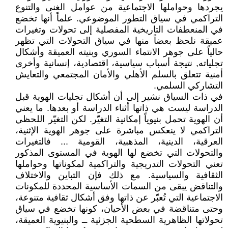
يجردها وحواملها الاجتماعية من عوامل الغنى والتنوع
التراكمي في سياق التطور الموضوعي. علماً أنها تخضع
في المنعطفات التاريخية المفصلية إلى تحولات وتغيرات
عميقة نلحظ بعضاً منها في سياق التحولات التي تظهر
حالياً على جوهر الانتماء السوري وبنيته العميقة وأشكال
تجلياته, نتيجة أسباب سياسية، اقتصادية، إنسانية وأخرى
أمنية تتعلق بالسلم الأهلي والأمان المجتمعي والتعايش
التشاركي السلمي.
في ذات السياق نشير إلى أن أشكال تجليات الهوية قبل
الدراسة ليست هي ذاتها أثناء الدراسة أو بعدها. ما يعني
أن الهوية تحمل بنيوياً إمكانية التغيّر. لكن التغيّر اللحظي
التراكمي لا ينعكس مباشرة على جوهر الهوية الإثنية،
العرقية، الدينية، المذهبية، القومية ... فالتغيرات
والتحولات التي تخضع لها الهوية في المستوى المذكور
تعني التحولات التدريجية والتراكمية لمكوناتها وحواملها
الثقافية والسياسية. مع ذلك فإن التباين والاختلاف
والتناقض يبقى من السمات الأساسية المحددة للمكونات
الاجتماعية التي تُعبّر عن ذاتها وفق أشكال ثقافية متنوعة،
وحتى متناقضة في بعض الأحيان، كونها تخضع في سياق
تحولاتها الظاهرية السطحية الجزئية ــ والبنيوية العميقة،