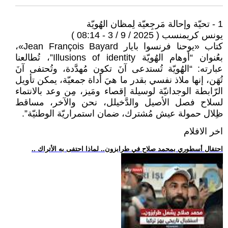
1 - تحيّة وإحالة مَرجِعيّة لِمظان الهُويّة
يونس كريمنسب ( 2025 / 9 / 3 - 08:14 )
كتاب «يوحنا فرنسوا بايار Jean François Bayard»،
بعُنوان “أوهام الهُويّة Illusions of identity”، تُطالعنا
عبارته: “الهُويّة تُستدعى آنَ تكون مُهدَّدة، وتُحتفى آنَ
تُهَن، إنها ملاذ نفسي بقدر ما هيَ أداة جمعيّة، يمكن تأويل
الرّابطة الوجدانيّة لوسيلة إقصاء ومَيز، مِن وعد بالانتماء
لسلاح فصل الأصيل والدَّخيلل، نحن والآخر، مساقط
ظِلال حمولة عيش مُشترك، ضمان استمراريّة الوطنيّة”.
اخر الافلام
.. احتفال أسطوري بمحمد صلاح في طرابزون.. لماذا احتفى به الأتراك