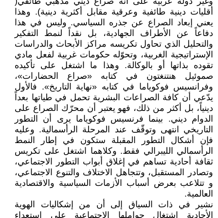
وغير دولة عربية على أنه صراع ديني مذهبي طائفي(
أقليات دينية طائفية وعرقية مقابل أكثرية دينية). وهذا
يعني إبعاد الصراع عن جذره السياسي. وليس في هذا
دفاعاً عن الأطراف الجهادية، بل نقداً لنمط التفكير
والتحليل الذي تحاول تكريسه مراكز الأبحاث والدراسات
الإستراتيجية الغربية، وتحوّله حكومات غربية لفعل مادي
تقوده بذاتها أو بالوكالة. وهذا ما اشتغل على تأكيده
صموئيل هنتنغتون في كتابه «صراع الحضارات»،
وفرانسيس فوكوياما في كتابه «نهاية التاريخ». فالأول
يدّعي أن كافة الصراعات البشرية تحمل في طياتها بعداً
دينياً، بل أكثر من ذلك، فهو يعتبر أن محرّك الصراع على
الدوام ديني. بينما فرنسيس فوكوياما يرى أن التطور
التاريخي انتهى وتوقّف عند المرحلة الرأسمالية. وعليه
فإن أشكال التطور المقبلة ستكون في إطار النمط
الرأسمالي الليبرالي فقط. وكلاهما اشتغل على تكريس
ثقافة أحادية تساهم في إغلاق أبواب التطور الاجتماعي،
وتصادر المستقبل، وتتجاهل الاختلاف والتنوع الاجتماعي،
و تتلاعب بعرض أسباب الأزمات السياسية والاقتصادية
العالمية.
نشير في ذات السياق إلى أن من إشكاليات الهوية
الأحادية اشتغال حواملها الاجتماعية على استعداء