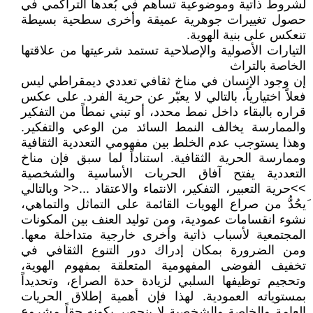
لشروط ذاتية وموضوعية تساهم في بُعدها التراكمي في
حصول تغييرات جوهرية عميقة وأخرى سطحية بسيطة
تنعكس على بنية الهوية.
التيارات الأصولية والإصلاحية تستمد شرعيتها من علاقتها
الخاصة بالتراث
إن وجود الإنسان في مناخ ثقافي تعددي ديمقراطي ليس
فعلاً اختيارياً، بالتالي لا يعبّر عن حرية الفرد. على عكس
قراره بالبقاء داخل نمط محدد، أو تبني نمطاً من التفكير
والممارسة يخالف النمط السائد من الوعي والتفكير.
وهذا يستوجب عدم الخلط بين مفهومي التعددية الثقافية
وممارسة الحرية الثقافية. استناداً لما سبق فإن مناخ
التعددية يفتح آفاق الحريات الأساسية والشخصية
>>حرية التعبير، التفكير، الانتماء والاعتقاد ...<< وبالتالي
َيحُدُّ من صراع الهويات القائمة على التماثل والتماهي،
نشوء انقسامات عمودية، ومن توليد العنف بين المكونات
المجتمعية لأسباب ذاتية وأخرى خارجية متداخلة معها.
ومن الضرورة بمكان إدراك دور التنوع الثقافي في
تخفيف الفوضى المفهومية المتعلقة بمفهوم الهوية،
وتحجيم توظيفها السلبي لزيادة حدة الصراع، وتحديداً
بمستوياته العمودية. لهذا فإن أهمية إطلاق الحريات
العامة والخاصة والشخصية لا ينحصر بكونه حقاً مشروع