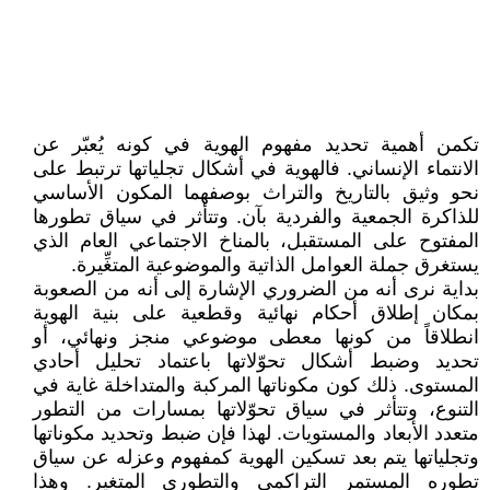
تكمن أهمية تحديد مفهوم الهوية في كونه يُعبّر عن
الانتماء الإنساني. فالهوية في أشكال تجلياتها ترتبط على
نحو وثيق بالتاريخ والتراث بوصفهما المكون الأساسي
للذاكرة الجمعية والفردية بآن. وتتأثر في سياق تطورها
المفتوح على المستقبل، بالمناخ الاجتماعي العام الذي
يستغرق جملة العوامل الذاتية والموضوعية المتغِّيرة.
بداية نرى أنه من الضروري الإشارة إلى أنه من الصعوبة
بمكان إطلاق أحكام نهائية وقطعية على بنية الهوية
انطلاقاً من كونها معطى موضوعي منجز ونهائي، أو
تحديد وضبط أشكال تحوّلاتها باعتماد تحليل أحادي
المستوى. ذلك كون مكوناتها المركبة والمتداخلة غاية في
التنوع، وتتأثر في سياق تحوّلاتها بمسارات من التطور
متعدد الأبعاد والمستويات. لهذا فإن ضبط وتحديد مكوناتها
وتجلياتها يتم بعد تسكين الهوية كمفهوم وعزله عن سياق
تطوره المستمر التراكمي والتطوري المتغير. وهذا