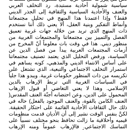
سياسية شمولية أحادية مستبدة، رد التخلف العربي
والعنف والأحادية السياسية والثقافية إلى الجذر الديني
فقط؟ وإذا اعتمدنا هذا المنهج في تحليل مجتمعاتنا
وأنماط التفكير وبنية العقل، ألا يعني ذلك أننا نستخدم
ذات المنهج الذي تريد من خلاله جهات غربية تعميق
الفصل والتمييز بين مجتمعاتنا والمجتمعات الغربية من
منظور ديني. هذا في وقت بات معلوماً أنّ المخرج من
أزمات المجتمعات العربية يبدأ من فصل الدين عن
السياسة، ورفض التحليل الذي يعتمد تصنيف مجتمعاتنا
على أساس الانتماء الديني والمذهبي، كونه يساهم في
استمرار التخلف الاجتماعي والتبعية، الذي تشتغل على
تكريسه من ذات المنظور حكومات غربية. ويبدو هذا جلياً
في السياسات الغربية التي تربط الإرهاب بالدين
الإسلامي. وهذا لا يعني التغاضي أو قبول الإرهاب
المحمول على الدين، وعن احتضانه أجنّة العنف المقدس(
العنف الكامن بالقوة، والعنف الموجود بالفعل) حاله في
ذلك حال الثقافات الأحادية القائمة على احتكار الحقيقة.
لكنَّ بنفس الوقت نشير إلى أن الأديان قدمت منظومات
قيميه وأخلاقية ما زالت تحافظ بنحو مختلف نسبياً على
التماسك الاجتماعي. فالإرهاب عموماً ومنه الإرهاب