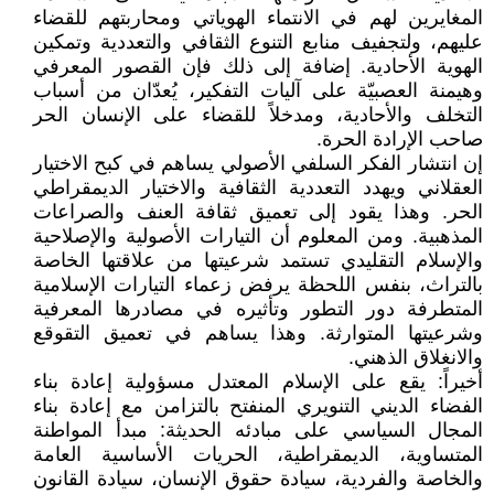
المغايرين لهم في الانتماء الهوياتي ومحاربتهم للقضاء
عليهم، ولتجفيف منابع التنوع الثقافي والتعددية وتمكين
الهوية الأحادية. إضافة إلى ذلك فإن القصور المعرفي
وهيمنة العصبيّة على آليات التفكير، يُعدّان من أسباب
التخلف والأحادية، ومدخلاً للقضاء على الإنسان الحر
صاحب الإرادة الحرة.
إن انتشار الفكر السلفي الأصولي يساهم في كبح الاختيار
العقلاني ويهدد التعددية الثقافية والاختيار الديمقراطي
الحر. وهذا يقود إلى تعميق ثقافة العنف والصراعات
المذهبية. ومن المعلوم أن التيارات الأصولية والإصلاحية
والإسلام التقليدي تستمد شرعيتها من علاقتها الخاصة
بالتراث، بنفس اللحظة يرفض زعماء التيارات الإسلامية
المتطرفة دور التطور وتأثيره في مصادرها المعرفية
وشرعيتها المتوارثة. وهذا يساهم في تعميق التقوقع
والانغلاق الذهني.
أخيراً: يقع على الإسلام المعتدل مسؤولية إعادة بناء
الفضاء الديني التنويري المنفتح بالتزامن مع إعادة بناء
المجال السياسي على مبادئه الحديثة: مبدأ المواطنة
المتساوية، الديمقراطية، الحريات الأساسية العامة
والخاصة والفردية، سيادة حقوق الإنسان، سيادة القانون