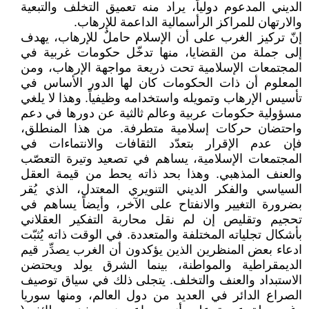
الديني المدعوم دولياً، يراد منه تعميق التخلف والتبعية
والارتهان للمراكز الرأسمالية الداعمة للإرهاب.
إنّ تركيز الغرب على أن الإسلام حاملٌ للإرهاب، يهدف
إلى جملة من القضايا، منها تدخّل حكومات غربية في
المجتمعات الإسلامية تحت ذريعة مواجهة الإرهاب، ومن
المعلوم أن ذات الحكومات كان لها الدور الأساس في
تأسيس الإرهاب وتمويله واستخدامه وظيفياً. وهذا لا يلغي
مسؤولية حكومات عربية وعالم ثالثية عن دورها في دعم
واحتضان حركات إسلامية متطرفة. من هذا المنطلق،
فإن عدم الإقرار بتعدّد الثقافات والانتماءات في
المجتمعات الإسلامية، يساهم في تصعيد وتيرة التعصّب
والعنف المذهبي. وهذا بحد ذاته يحط من قيمة العقل
السياسي والفكر الديني التنويري المعتدل، الذي يُقر
بضرورة التغيير والانفتاح على الآخر، وأيضاً يساهم في
تحجيم وتقليص إن لم نقل محاربة التفكير العقلاني
بأشكال تجلياته المختلفة والمتعددة. في الوقت ذاته يُثبّت
ادعاء بعض المنظرين الذين يؤكدون أن الغرب يصدِّر قيم
الديمقراطية والمواطنة، بينما الشرق يولد ويحتضن
الاستبداد والعنف والتخلف. يتجلى ذلك في سياق توصيف
الصراع الدائر في العديد من دول العالم، ومنها سوريا