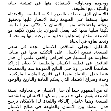
ووجوده ومحاولته الاستفادة منها في تمشية حياته
والتكيّف مع الطبيعة.
فالانسان الذي يصطدم بالقدرة الكلية للطبيعة, والاحتدام
معها, يسقط على الطبيعة رغبة الانتصار عليها وتحقيق
رغباته واحتياجاته منها, والانسان لا يتكيّف مع الطبيعة
تكّيفا سلبيا معها كما يفعل الحيوان, بل يكون تكيّفه مع
الطبيعة بمقدار إستجابتها تحقيق ما يرغبه منها وتمنحه له
وتديم بقاؤه في الحياة.
بالمقابل الجدلي المناقض للانسان نجده في سعي
الطبيعة, تطبيع الانسان على التكيّف معها في مقابل
محاولته هو أنسنتها, في افتراض واقعي علمي أن جدل
التناقض في قطبيه الانسان والطبيعة لا يعيان إدراكيا
تضادهما الجدلي ولا حتى النتائج المتولدة منه والمفصحة
عنه.الجدل والتضاد بينهما في قانون المادية الماركسية
وحدة وصراع الاضداد الذي يحكم المادة والتاريخ والوجود
عامة.
انه من المفهوم جيدا أن جدل الانسان في محاولته انسنة
الطبيعة يقوم على خاصيتين يمتلكهما الانسان وتفتقدهما
الطبيعة وهما عاملي (الذكاء واللغة), لذا بالامكان ترجيح
جدل التضاد بين الانسان والطبيعة في صالح الانسان