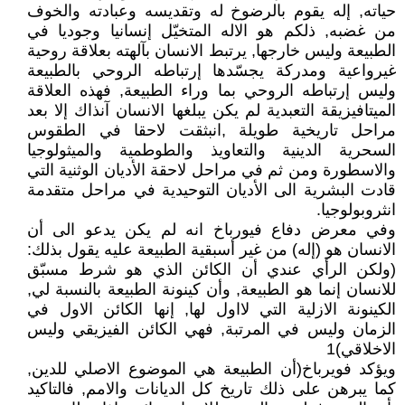
حياته, إله يقوم بالرضوخ له وتقديسه وعبادته والخوف
من غضبه, ذلكم هو الاله المتخيّل إنسانيا وجوديا في
الطبيعة وليس خارجها, يرتبط الانسان بآلهته بعلاقة روحية
غيرواعية ومدركة يجسّدها إرتباطه الروحي بالطبيعة
وليس إرتباطه الروحي بما وراء الطبيعة, فهذه العلاقة
الميتافيزيقة التعبدية لم يكن يبلغها الانسان آنذاك إلا بعد
مراحل تاريخية طويلة ,انبثقت لاحقا في الطقوس
السحرية الدينية والتعاويذ والطوطمية والميثولوجيا
والاسطورة ومن ثم في مراحل لاحقة الأديان الوثنية التي
قادت البشرية الى الأديان التوحيدية في مراحل متقدمة
انثروبولوجيا.
وفي معرض دفاع فيورباخ انه لم يكن يدعو الى أن
الانسان هو (إله) من غير أسبقية الطبيعة عليه يقول بذلك:
(ولكن الرأي عندي أن الكائن الذي هو شرط مسبّق
للانسان إنما هو الطبيعة, وأن كينونة الطبيعة بالنسبة لي,
الكينونة الازلية التي لااول لها, إنها الكائن الاول في
الزمان وليس في المرتبة, فهي الكائن الفيزيقي وليس
الاخلاقي)1
ويؤكد فويرباخ(أن الطبيعة هي الموضوع الاصلي للدين,
كما يبرهن على ذلك تاريخ كل الديانات والامم, فالتاكيد