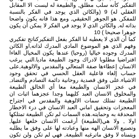
التفكير كأنه سلب مطلق, والطبيعة له ليست الا المقابل
العقلي له) 9 (والكائن الذي يوجد في الفكر بالنسبة
للمفكر, هو الجوهر الحقيقي, ومع هذا فانه يكون واضحا
بذاته له, والكائن الذي لا يوجد في الفكر لا يمكن أن يكون
جوهرا صحيحا ) 10
كما أن الذي لا يعطيه لنا الفكر بفعل التفكيركناتج تفكيري
وفهم الذي هو الموضوع المادي المدرك لذاته,او الكائن
المدرك وجوده خياليا (روحيا) عندها يكون المخيال الغاءا
افتراضيا مطلوبا لادراك وجود الطبيعة ماديا.التي يرغب
الانسان إعطاءها صفة المتعالي والمقدس والالوهية,على
حساب إلغاء فاعلية العقل الحسي في تحقق وجود
الاشياء.على وفق قصدية روحانية دائمة التصادم والتضاد,
في عجز الانسان والطبيعة معا أي الخالق الطبيعة
والمخلوق الانسان العبد كليهما وجدا عجزهما اثبات ان
الطبيعة تمتلك سمات الالوهية والمقدس في اجتراح
المعجزات وتحقيق اماني العبد الانسان في درء الاخطار
المحدقة به وحمايته.هذه السمات لم تكن الطبيعة تمتلكها
اولا , ولا هي(الطبيعة) أرغمت الانسان خلعها عليها,
وتصنيع الانسان الهه منها وعبادته لها على وفق ما يطلبه
ويتمناه لا وفق ماترغبه الطبيعة, فهي لم تكن ولن تكون