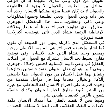
الحيوان من دون وعي مدرك لكليهما إذ أن الوعي
المتبادل بين الطبيعة والحيوان لا وجود له.,فالطبيعة
والحيوان لا يدركان عقليا ميزة يمتلكها الانسان وحده أنه
يعي ذاته ويعي الحيوان ويعي الطبيعة وجميع المخلوقات
بوعي ذكي ومعقلن......عند هذا التمفصّل الجوهري
المفارق الذي تجاوزه فيورباخ ضمنا أم عمدا, وعلاقته
الارتباطية الوثيقة بنشأة الدين نأتي لتوضيحه أكثرلاحقا
أهمله فيورباخ.
في التمفصّل الذي ذكرناه ينتهي دور الطبيعة أن تكون
كما اشار وإعتمده فيورباخ, هي الملهمة للانسان روحيا,
ومصدر وحيد لنشأة الدين عند الانسان. وفي توضيح
مقارن بسيط نجد الانسان يشترك مع الحيوان في امتلاك
(العقل) في وعي ذاتيته الإنسانية كجنس بإختلاف جوهري
ونوعي كبير, هو أن عقل الحيوان يفتقد خاصيتين يحتازهما
ويتمايز بهما عقل الانسان من دون الحيوان, هما خاصيتي
(الذكاء والخيال) مضافا لهما في مراحل متقدمة من
وجوده قدرته على اختراع الانسان لغة التخاطب مع غيره
من البشر كنوع مفارق لحياة الحيوان وكذلك خاصيّة
شعوره بالزمن كتحقيب طبيعي بيئي.
وطبعا نحن لا نقصد بالعقل هنا امتلاك الانسان ملكة
الادراك و التفكيرالعقلاني التي ايضا لا يمتلكها الحيوان,