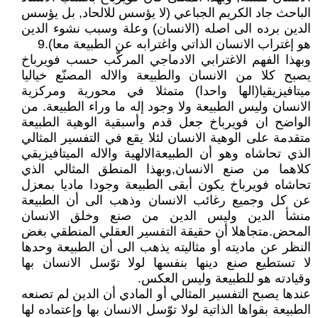
الباحث جاد الكريم الجباعي (لا يؤسس للالحاد, بل يؤسس
الدين برده الى اصله (الانسان) وعلة وسبب نشوء الدين
هو إغتراب الانسان الذاتي واغترابه عن الطبيعة معا).9
وبهذا الفهم الاغترابي الادماجي المركّب حسب فويرباخ
يصبح كلا من الانسان والطبيعة والاله المصنّع خياليا
ميتافيزيقيا(الها واحدا) متمثلا في محورية ومركزية
الانسان وليس الطبيعة ولا وجود إله ما وراء الطبيعة. من
الواضح ان فويرباخ جعل قدم وأسبقية الوهية الطبيعة
متقدمة على الوهية الانسان لئلا يقع في التفسير المثالي
الذي تحاشاه وهو أن الطبيعةالالهية والاله الميتافيزيقي
كلاهما من صنع الانسان,وبهذا المنطق المثالي الذي
تحاشاه فويرباخ يكون أبقى الطبيعة وجودا ماديا بمعزل
عن كل وجميع رغائب الانسان وذهب الى أن الطبيعة
منشأ الدين وليس الدين من صنع وخلق الانسان
المحض.متجاهلا أن حقيقة التفسير العقلي المنطقي بغض
النظر عن ماديته أو مثاليته يذهب الى أن الطبيعة وحدها
لا تستطيع صنع دينها بنفسها لولا توّسل الانسان بها
وقيادته هو للطبيعة وليس العكس.
عندها يصبح التفسير المثالي أو المادي أن الدين لم تصنعه
الطبيعة بقواها الذاتية لولا توّسل الانسان بها وإعتماده لها