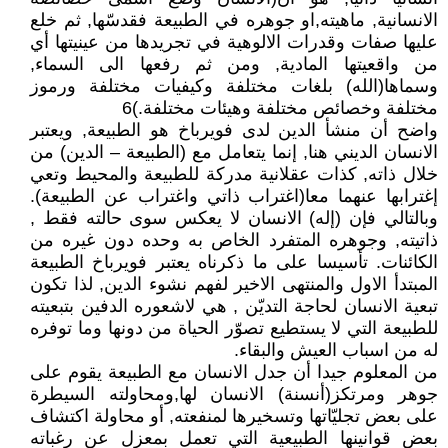
الانسانية, ماهيته,او جوهره في الطبيعة فقدسّها, ثم خلع
عليها صفات وقدرات الالوهية في تجريدها من عينيتها أي
من واقعيتها المادية, ومن ثم رفعها الى السماء,
وسماها(الله) بلغات مختلفة وكيفيات مختلفة ورموز
مختلفة وخصائص مختلفة وهيئات مختلفة.)6
واضح أن منشأ الدين لدى فويرباخ هو الطبيعة, ويعتبر
الانسان الديني هنا, إنما يتعامل مع (الطبيعة – الدين) من
خلال ذاته, كذات عقلانية مدركة للطبيعة والمحيط وتعي
إغترابها عنهما معا(اغتراب ذاتي واغتراب عن الطبيعة).
وبالتالي فإن (إله) الانسان لا يعكس سوى حالته فقط ,
ذاتيته, وجوهره المتفرد الخاص به وحده دون غيره من
الكائنات. تأسيسا على ما ذكرناه يعتبر فويرباخ الطبيعة
المبتدأ الاول والمنتهى الاخير لفهم نشوء الدين, لذا تكون
تبعية الانسان لحاجة التديّن , هي لاشعوره الدفين بتبعيته
للطبيعة التي لا يستطيع تصوّر الحياة من دونها وما توفره
له من اسباب العيش والبقاء.
من المعلوم جيدا أن جدل الانسان مع الطبيعة يقوم على
جوهر ومرتكز(أنسنة) الانسان لها,ومحاولته السيطرة
على بعض تجليّاتها وتسخيرها لمنفعته, أو محاولة اكتشاف
بعض قوانينها الطبيعية التي تعمل بمعزل عن رغباته