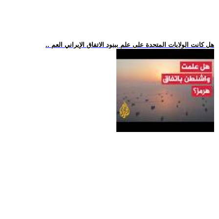
.. هل كانت الولايات المتحدة على علم ببنود الاتفاق الإيراني العم