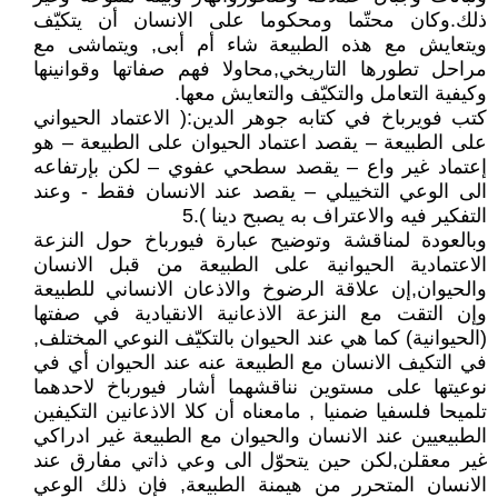
ذلك.وكان محتّما ومحكوما على الانسان أن يتكيّف
ويتعايش مع هذه الطبيعة شاء أم أبى, ويتماشى مع
مراحل تطورها التاريخي,محاولا فهم صفاتها وقوانينها
وكيفية التعامل والتكيّف والتعايش معها.
كتب فويرباخ في كتابه جوهر الدين:( الاعتماد الحيواني
على الطبيعة – يقصد اعتماد الحيوان على الطبيعة – هو
إعتماد غير واع – يقصد سطحي عفوي – لكن بإرتفاعه
الى الوعي التخييلي – يقصد عند الانسان فقط - وعند
التفكير فيه والاعتراف به يصبح دينا ).5
وبالعودة لمناقشة وتوضيح عبارة فيورباخ حول النزعة
الاعتمادية الحيوانية على الطبيعة من قبل الانسان
والحيوان,إن علاقة الرضوخ والاذعان الانساني للطبيعة
وإن التقت مع النزعة الاذعانية الانقيادية في صفتها
(الحيوانية) كما هي عند الحيوان بالتكيّف النوعي المختلف,
في التكيف الانسان مع الطبيعة عنه عند الحيوان أي في
نوعيتها على مستوين نناقشهما أشار فيورباخ لاحدهما
تلميحا فلسفيا ضمنيا , مامعناه أن كلا الاذعانين التكيفين
الطبيعيين عند الانسان والحيوان مع الطبيعة غير ادراكي
غير معقلن,لكن حين يتحوّل الى وعي ذاتي مفارق عند
الانسان المتحرر من هيمنة الطبيعة, فإن ذلك الوعي