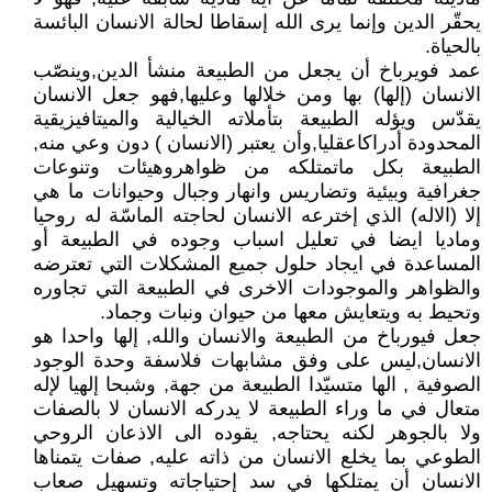
يحقّر الدين وإنما يرى الله إسقاطا لحالة الانسان البائسة
بالحياة.
عمد فويرباخ أن يجعل من الطبيعة منشأ الدين,وينصّب
الانسان (إلها) بها ومن خلالها وعليها,فهو جعل الانسان
يقدّس ويؤله الطبيعة بتأملاته الخيالية والميتافيزيقية
المحدودة أدراكاعقليا,وأن يعتبر (الانسان ) دون وعي منه,
الطبيعة بكل ماتمتلكه من ظواهروهيئات وتنوعات
جغرافية وبيئية وتضاريس وانهار وجبال وحيوانات ما هي
إلا (الاله) الذي إخترعه الانسان لحاجته الماسّة له روحيا
وماديا ايضا في تعليل اسباب وجوده في الطبيعة أو
المساعدة في ايجاد حلول جميع المشكلات التي تعترضه
والظواهر والموجودات الاخرى في الطبيعة التي تجاوره
وتحيط به ويتعايش معها من حيوان ونبات وجماد.
جعل فيورباخ من الطبيعة والانسان والله, إلها واحدا هو
الانسان,ليس على وفق مشابهات فلاسفة وحدة الوجود
الصوفية , الها متسيّدا الطبيعة من جهة, وشبحا إلهيا لإله
متعال في ما وراء الطبيعة لا يدركه الانسان لا بالصفات
ولا بالجوهر لكنه يحتاجه, يقوده الى الاذعان الروحي
الطوعي بما يخلع الانسان من ذاته عليه, صفات يتمناها
الانسان أن يمتلكها في سد إحتياجاته وتسهيل صعاب