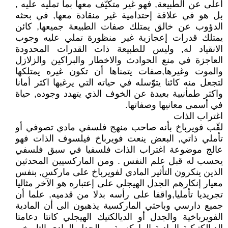
أعلى عن الطبيعة, فهو غير متكيّف معها بما تمليه عليه ,
بل هو في علاقة إحتدامية غير منقادة معها, في بحثه
الدؤوب عن خالق يمتلك صفات الطبيعة جميعها, كائن
يمتلك قدرات إعجازية غير منظورة تملي عليه وجوب
الانقياد له, وليس للطبيعة ذات القدرات المحدودة
العاجزة في منع الحوادث والاخطار والبراكين والزلازل
والموت وغيرها,صفات يتمناها أن تكون غيره يمتلكها
لتجعل منه كائنا يتوّسله في حياته التي يرغبها اكثر أمانا
واكثر طمأنيية بعيدة عن الخوف الذي يتهدد وجوده, حياة
في أسمى معانيها وصفاتها.
اغتراب الذات
لقّب فويرباخ بأنه صاحب منهج فلسفي مادي تصوفي أو
تأملي ذاتي, البعض ينعت فويرباخ فيلسوف الذات فهو
عالج موضوعة اغتراب الذات فلسفيا في سبق فلسفي
يحسب له قبل علم النفس . ومن الماركسيين المحدثين
الذين ينكرون التأثير المادي لفويرباخ على ماركس, بنفس
معيار إنكارهم الجدل الهيجلي على إعتباره هو الآخر مثاليا
تجريديا تأمليا,واقفا على رأسه بدلا من قدميه, علما أن
جميع دارسي وباحثي الماركسية يذهبون الى أن المادية
الفويرباخية والجدل أو الديالكتيك الهيجلي كانتا دعامتا