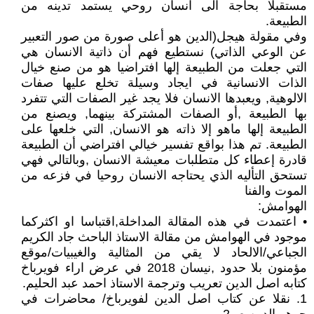
مستقبلا بحاجة الى انسان روحي يستمد تدينه من
الطبيعة.
وفي مقولة هيجل(الدين هو أعلى صورة من صور التعبير
عن الوعي الذاتي) نستطيع فهم أن ذاتية الانسان هي
التي جعلت من الطبيعة إلها افتراضيا هو من صنع خيال
الذات الانسانية في ايجاد وسيلة تخلع عليها صفات
الالوهية, ويعبدها الانسان فلا يجد غير الصفات التي تتفرد
بها الطبيعة ,أو الصفات المشتركة بينهما, ويصنع من
الطبيعة إلها ماهو إلا ذاته هو الانسان, التي خلعها على
الطبيعة. تم هذا بواقع تفسير خيالي افتراضي أن الطبيعة
قادرة إعطاء كل متطلبات معيشة الانسان ,وبالتالي فهي
تستحق التأليه الذي يحتاجه الانسان روحيا في فزعه من
الموت والفنا
الهوامش:
• اعتمدت في هذه المقالة المداخلة,اقتباسا او اكثركما
موجود في الهوامش من مقالة الاستاذ الباحث جاد الكريم
الجباعي/الالحاد لا يقي من المثالية والغيبيات/موقع
مؤمنون بلا حدود ,نيسان 2018 في عرض اراء فويرباخ
كتابه اصل الدين تعريب وترجمة الاستاذ احمد عبد الحليم.
1. نقلا عن كتاب اصل الدين لفويرباخ/ محاضرات في