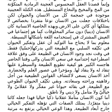
وإنما قصدنا العقل المحسوس العجينة الرمادية المتكوّنة
من المخ والمخيخ والنخاع المستطيل, هذه الكتلة العجينية
موجودة في جمجمة كل من الانسان والحيوان لكن
باختلافات جعلت من الانسان نوعا متفردا بخصائص لا
يمتلكها أي كائن على الارض.وبهذه الخاصية الانسانية كان
الانسان (دينيا) دون سائر المخلوقات كما هو إجتماعيا في
العيش المشترك في إستخدامه اللغة بأشكالها البسيطة.
معلوم بما لا يحتاج منا التوكيد أن عقل وتفكير الحيوان
في تكيّفه السلبي مع الطبيعة التي يدركها(حسّيا) فقط,
في وقت نجد وجود الانسان في الطبيعة على وفق علاقة
اصطراعية إحتدامية في سعي الانسان والى وقتنا الحاضر
هاجسه الكبير هو كيفية تطويع الطبيعة والسيطرة عليها
تنقاد له ولا ينقاد لها, ومؤخرا في عصور العلم والحضارة,
أخذ الانسان يسعى لاكتشاف القوانين الطبيعية من أجل
رفاهيته وراحته وسعادته. وبقي تكيّف الحيوان الطوعي
مع الطبيعة, في بقائه حيوانا غير مفكّر ولا عقلانيّ ولا
خيالّيّ ولا متأمل ولا ديني ولا ناطق.
أما كون الانسان متأملا عقلانيا ذكيا خياليا فهذا جعله كائنا
دينيا متفرّدا, يمتلك الصفات التي تؤهله التفكير الخيالي
خارج أبعاد الطبيعة, وهذا الوعي الخيالي يرتفع به مرتبة