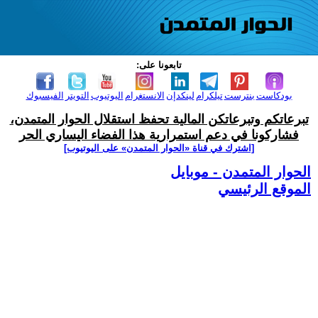
تابعونا على:
بودكاست
بنترست
تيلكرام
لينكدإن
الانستغرام
اليوتيوب
التويتر
الفيسبوك
تبرعاتكم وتبرعاتكن المالية تحفظ استقلال الحوار المتمدن،
فشاركونا في دعم استمرارية هذا الفضاء اليساري الحر
[اشترك في قناة ‫«الحوار المتمدن» على اليوتيوب]
الحوار المتمدن - موبايل
الموقع الرئيسي