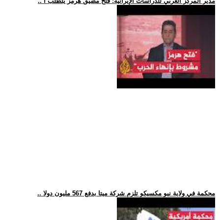
.. مدير المركز العربي للدراسات الإيرانية: فتح مضيق هرمز يتطلب أ
.. محكمة في ولاية نيو مكسيكو تلزم شركة ميتا بدفع 567 مليون دولا