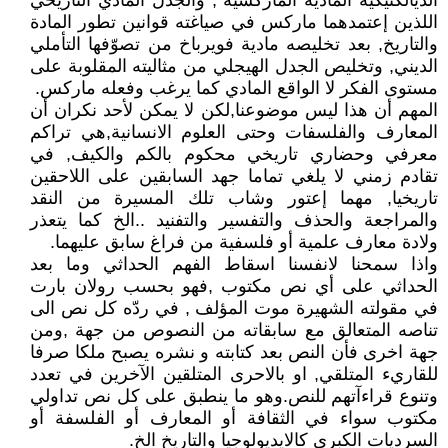
الديالكتيكية المادية الماركسية , والجدل المادي التاريخي
اللذين إعتمدهما ماركس في صياغته قوانين تطور المادة
والتاريخ, بعد تخليصه مادية فويرباخ من تصوّفها التأملي
الديني, وتخليص الجدل الهيجلي من مثاليته المقلوبة على
مستوى الفكر لا الواقع المادي كما يرغب وفعله ماركس.
المهم أن هذا ليس موضوعنا,لكن لا يمكن لأحد نكران أن
المعارف والفلسفات وحتى العلوم الانسانية,هي تراكم
معرفي وحضاري تاريخي محكوم بالكم والكيف, في
تقادم زمني لا يلغي تماما جهد السابقين على اللاحقين
تاريخيا, مهما إعتور وشاب تلك المسيرة من النقد
والمراجعة والحذف والتفسير والتفنيد ..الخ كما يتعذر
ولادة معارف علمية أو فلسفية من فراغ سابق عليهما.
واذا سمحنا لانفسنا اسقاط الفهم الحداثي وما بعد
الحداثي على أي نص مكتوب ,فهو بحسب رولان بارت
في مقولته الشهيرة موت المؤلف , في ردّه كل نص الى
تناصه المتعالق مع سابقاته من النصوص من جهة ,ومن
جهة اخرى فأن النص بعد كتابته و نشره يصبح ملكا صرفا
للقاريء المتلقي, او بالاحرى المتلقين الآخرين في تعدد
وتنوع قراءآتهم للنص.وهو ما ينطبق على كل نص تداولي
مكتوب سواء في الثقافة أو المعارف أو الفلسفة أو
السرديات الكبرى كالايديولوجيا والتاريخ الخ.