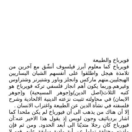
فويرباخ والطبيعة
فويرباخ كما معلوم أبرز فيلسوف أنشّق مع آخرين من
تلامذة هيجل واطلقوا على أنفسهم الشبان اليساريين
الهيجليين,منهم ماركس وانجلز وباور وشتيرنر وشتراوس
وغيرهم.وربما يكون أهم انجاز فلسفي تركه فويرباخ هو
كتبه الثلاث(اصل الدين)و(جوهر المسيحية) و(جوهر
الايمان) في محاولته تثبيت نزعته الدينية الالحادية وشرح
فلسفته في نشأة الدين عن الطبيعة واغتراب الانسان .
إلا أن هناك من يذهب الى أن فيورباخ لم يكن ملحدا كما
اشار برديائيف وجون لويس إذ يقول هذا الاخير عنه:أن
فيورباخ كان رجلا متديّنا الى أبعد الحدود, ومن ثم فإن
ماديته مختلفة تماما عن أية مادية سابقة عليه, فهو لا