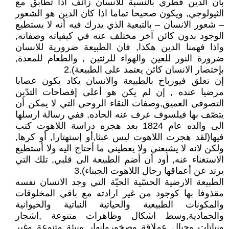
بأن الدين فطري بالنسبة للانسان زائف اذا تطابق مع
الثيولوجي, ويكون صحيحا تماما اذا كان الدين هو الشعور
– شعور الانسان – بالتبعية الذي يدرك فيه أنه لا يستطيع
الوجود بدون كائن آخر مختلف عنه في كيفياته وصفاته,
واذا فهمنا الدين هكذا, فان الطبيعة ضرورية للانسان
ضرورة النور للعين والهواء للرئتين , والطعام للمعدة,
بإختصار الانسان كائن يعتمد على الطبيعة).2
إن تعلق فيورباخ بالطبيعة والانسان يكاد يكون عصابا
مرضيا عنده , إن لم يكن هو أعلى إفصاحات التدّين
التصوفي العميق,وصفات النقاء الروحي التي لا يمكن أن
يتصّف بها فيلسوف عرف عنه الحاده, ففي رسالة ارسلها
الى والده عام 1824 بعد هجره دراسة اللاهوت كتب
فيها(لقد هجرت اللاهوت ليس عبثا,أو إستهتارا, أو كرها,
ولكن لانه لا يشبعني ولا يعطيني ما أحتاج اليه ولا أستطيع
الاستغناء عنه, أود أن أضم الطبيعة الى قلبي, تلك التي
يرتد عن أعماقها رجال اللاهوت الجبناء).3
الطبيعة الارضية الحسّية الحيّة التي وجد الانسان نفسه
مقذوفا بها كوجود من غير ارادته مع باقي المخلوقات
والمكونات الطبيعية والحياتية النباتية والحيوانية
والجمادية,وسط اشكال وظاهرات متنوعة ,اشجار
ونباتات وجبال عملاقة وصخوروانهار وبيئة متنوعة وغير