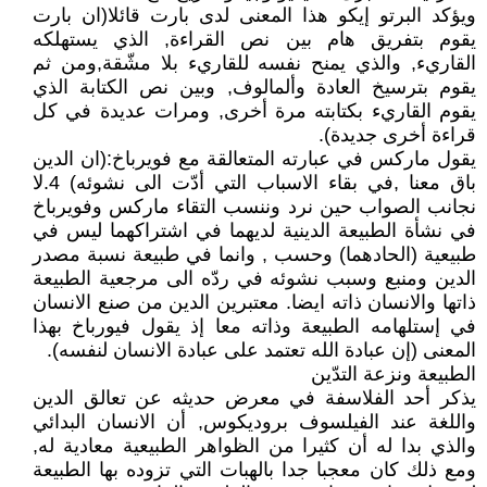
ويؤكد البرتو إيكو هذا المعنى لدى بارت قائلا(ان بارت
يقوم بتفريق هام بين نص القراءة, الذي يستهلكه
القاريء, والذي يمنح نفسه للقاريء بلا مشّقة,ومن ثم
يقوم بترسيخ العادة وألمالوف, وبين نص الكتابة الذي
يقوم القاريء بكتابته مرة أخرى, ومرات عديدة في كل
قراءة أخرى جديدة).
يقول ماركس في عبارته المتعالقة مع فويرباخ:(ان الدين
باق معنا ,في بقاء الاسباب التي أدّت الى نشوئه) 4.لا
نجانب الصواب حين نرد وننسب التقاء ماركس وفويرباخ
في نشأة الطبيعة الدينية لديهما في اشتراكهما ليس في
طبيعية (الحادهما) وحسب , وانما في طبيعة نسبة مصدر
الدين ومنبع وسبب نشوئه في ردّه الى مرجعية الطبيعة
ذاتها والانسان ذاته ايضا. معتبرين الدين من صنع الانسان
في إستلهامه الطبيعة وذاته معا إذ يقول فيورباخ بهذا
المعنى (إن عبادة الله تعتمد على عبادة الانسان لنفسه).
الطبيعة ونزعة التدّين
يذكر أحد الفلاسفة في معرض حديثه عن تعالق الدين
واللغة عند الفيلسوف بروديكوس, أن الانسان البدائي
والذي بدا له أن كثيرا من الظواهر الطبيعية معادية له,
ومع ذلك كان معجبا جدا بالهبات التي تزوده بها الطبيعة