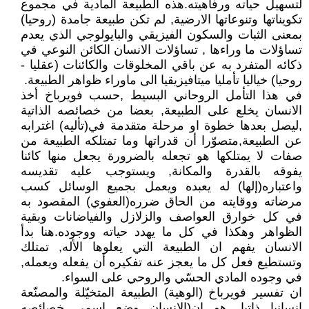
لتسهيل حياته ورفاهيته.هذه الطبيعة المادية في مجموع
تكويناتها وتنوعاتها الارضية, لم تكن طبيعة جامدة (روحيا)
بمعنى الثبات والسكون الفيزيقي والبايولوجي الذي يعدم
تساؤلات ما وراءها , تساؤلات الانسان الكائن النوعي في
ذكائه المتفرد به عن باقي المخلوقات والكائنات (عقليا -
روحيا) خياليا تأمليا ميتافيزيقيا الى ماوراء ظواهر الطبيعة.
في هذا التأمل الروحاني البسيط ,حسب فويرباخ أخذ
الانسان يخلع على الطبيعة, بعضا من خصائصه الذاتية
,ليصل بعدها خطوة او مرحلة متقدمة في(تأليه) اغترابه
عن الطبيعة,متصوّرا أن قدراتها وما تمتلكه الطبيعة من
صفات لا يمتلكها هو تجعله بالضرورة يجعل منها كائنا
يفوقه بالقدرة والمكانة, ويستوجب عليه تقديسه
واعتباره(إلها) له يعبده ويعمل بجميع الوسائل كسب
مرضاته ووقايته من الحاق ضرره(العفوي) المقصود به
في كل خوارق العواصف والزلازل والفياضانات وبقية
الظواهر وهكذا في كل ما يهدد حياته ووجوده.هنا بدأ
الانسان يفهم ان الطبيعة التي يعلوها الأله, تمتلك
وتستطيع فعل كل ما يعجز عنه تفكيره أن يفعله ويعمله,
في وجوده المادي الحسّي والروحي على السواء.
ان تفسير فويرباخ (الوهية) الطبيعة المتخيّلة والمصنّعة
انسانيا ذاتيا, هو ان(الانسان وضع اسمى خصائصه