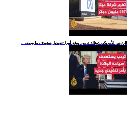
.. الرئيس الأمريكي دونالد ترمب يوقع أمرا تنفيذيا يستهدف ما وصفه