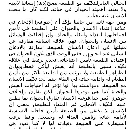
الخيالي العابرللتكيّف مع الطبيعة يصبح(دينا) إنسانيا لايعيه
ولا يفتقد أهميته الحيوان في حياته. لكنه كان ما يبحث
الانسان عنه بحياته.
ومن جهة ثانية من جانبنا نؤكد أن (حيوانية) الإذعان في
علاقة إعتماد الانسان والحيوان على الطبيعة في تأمين
احتياجاتهما للغذاء والبقاء والحياة, وإن إختلفت الوسائل
بين الانسان والحيوان, فهي علاقة انسانية مفارقة عن
مثيلتها في اذعان الانسان للطبيعة, مقارنة بالاذعان
السلبي عند الحيوان , ففي الوقت الذي يكون الحيوان في
إعتماده الطبيعة تأمين احتياجاته, نجده يرتبط في علاقة
تكيّف سلبي بالطبيعة أنه يعيش ليأكل فقط,ويهادن
الظواهر الطبيعية ولا يرغب من الطبيعة بأكثر من تأمين
الطعام له وادامة حياته في البقاء. بينما نجد تكيّف الانسان
مع الطبيعة, ومؤانسته بها انها توّفر له احتياجات العيش
والحياة كما هي توفرها للحيوان, لكن بفارق وإختلاف
جوهري كبير جدا,فرغبة الانسان تفارق الحيوان بما نطلق
عليه التكيّف الايجابي غير المنقاد للطبيعة, بمعنى ان
الانسان لا يكتفي من الطبيعة تأمين حاجاته الاساسية
لأدامة حياته وتامين الغذاء له وحسب, وإنما يرغب
السيطرة على الطبيعة وقيادته لها لا كما تقود هي