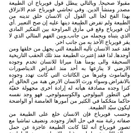
مقبولا صحيحا, وبالتالي يبطل قول فويرباخ ان الطبيعة
مصدر ومنشأ الدين. وفي تحاشي فويرباخ عدم الانزلاق
بهذا الفخ لجأ الى القول أن الانسان خلق تدينه من
الطبيعة ولم تفرض الطبيعة دينها عليه إن صح التعبير .أي
أن فويرباخ وقع في مأزق المراوحة بين التفكير المادي
الذي يتبناه ويحمله من جانب,وبين الفهم المثالي الذي لا
يقر فويرباخ الأخذ به من جانب اخر.
فقد عمد الانسان تأليه الطبيعة التي يجهل من خلقها ومن
أوجدها, لذا فقد إعتبرت الطبيعة منذ تلك الحقب التاريخية
السحيقة والى يومنا هذا ميراثا للانسان تخدم وجوده
الارضي لا ينازعها به أحد منذ انقراض الديناصورات
والماموث وغيرها من الكائنات التي كانت تهدد وجوده
بالانقراض.وسواء ورث الانسان الارض هبة من الخالق أم
كنزا وجده مصادفة هيأته له إرادة اخرى مجهولة خفيّة
في التطور البيولوجي والكوسمولوجي, فهو وجد نفسه
حاكما متحّكما في الكثير من أمورها الغامضة أو الواضحة
ليكون سيّد الطبيعة.
وحسب فويرباخ فإن الانسان خلع على الطبيعة من
صفاته رغبة منه في حل الغاز وجوده, ونضيف تماشيا مع
تصور فويرباخ أنه لمّا كانت الطبيعة عاجزة عن حمل