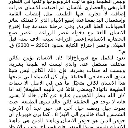
وليس الطبيعة وهو ما ثبت انثروبولوجيا وعلميا في التطور
التاريخي والحضاري للانسان. ثم اضيفت للانسان قدرات
إضافية لا تجاريه فيها الطبيعة مثل إنتصاب القامة
وإستعمال اليد بمساعدة إصبع الابهام الذي لا تمتلكه سائر
الحيوانات العليا القردة, وفي مرحلة متقدمة جدا إخترع
الانسان اللغة مع دخوله عصر الزراعة , عصر صنع
الحضارة الانسانية.(عصر الزراعة سبعة الاف سنة قبل
الميلاد, وعصر إختراع الكتابة بحدود (2200 – 2300) ق.
م.*
نعود لنكمل مع فيورباخ(اذا كان الانسان يؤمن بكائن
مختلف مستقل عنه, والذي ليست له طبيعة بشرية,
وليست له صفات بشرية, فإن ذلك الكائن ليس شيئا
سوى الطبيعة في الحقيقة, وأن كل الاسماء التي يمنحها
هذا الانسان لكائن متخيّل ما هي في الاصل الا سمات
الطبيعة ذاتها).7ويمضي قائلا في تأليهه الطبيعة( إنه اذا
كان الله بنظر اللاهوتيين عبارة عن كائن خالد لا يفنى,
فانه لا يوجد في الحقيقة كائن خالد سوى الطبيعة, حيث
يموت جيل ويعقبه جيل آخر, في حين نجد أن الارض,
الشمس, الماء خالدين الى الابد) 8 . كما يرى فويرباخ أن
جوهر الدين هو جوهر الانسان,وماهية الدين هي ماهية
الانسان نفسه, وبهذا المعنى فان فويرباخ بحسب الاستاذ