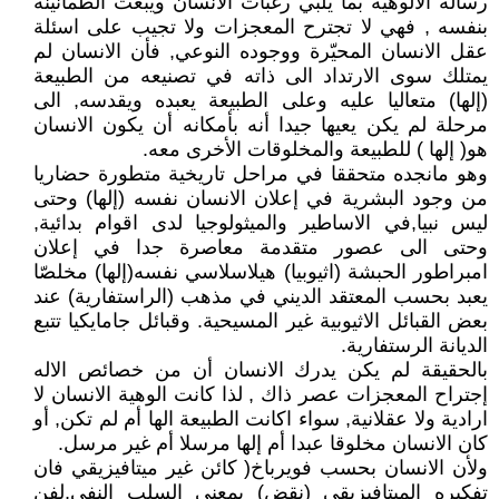
رسالة الالوهية بما يلبي رغبات الانسان ويبعث الطمانينة
بنفسه , فهي لا تجترح المعجزات ولا تجيب على اسئلة
عقل الانسان المحيّرة ووجوده النوعي, فأن الانسان لم
يمتلك سوى الارتداد الى ذاته في تصنيعه من الطبيعة
(إلها) متعاليا عليه وعلى الطبيعة يعبده ويقدسه, الى
مرحلة لم يكن يعيها جيدا أنه بأمكانه أن يكون الانسان
هو( إلها ) للطبيعة والمخلوقات الأخرى معه.
وهو مانجده متحققا في مراحل تاريخية متطورة حضاريا
من وجود البشرية في إعلان الانسان نفسه (إلها) وحتى
ليس نبيا,في الاساطير والميثولوجيا لدى اقوام بدائية,
وحتى الى عصور متقدمة معاصرة جدا في إعلان
امبراطور الحبشة (اثيوبيا) هيلاسلاسي نفسه(إلها) مخلصّا
يعبد بحسب المعتقد الديني في مذهب (الراستفارية) عند
بعض القبائل الاثيوبية غير المسيحية. وقبائل جامايكيا تتبع
الديانة الرستفارية.
بالحقيقة لم يكن يدرك الانسان أن من خصائص الاله
إجتراح المعجزات عصر ذاك , لذا كانت الوهية الانسان لا
ارادية ولا عقلانية, سواء اكانت الطبيعة الها أم لم تكن, أو
كان الانسان مخلوقا عبدا أم إلها مرسلا أم غير مرسل.
ولأن الانسان بحسب فويرباخ( كائن غير ميتافيزيقي فان
تفكيره الميتافيزيقي (نقض) بمعنى السلب النفي,لفن