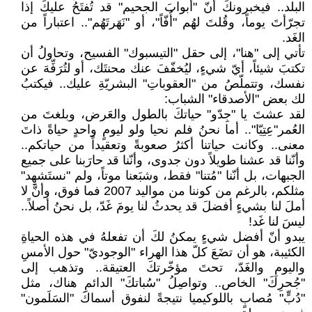
البلد.. فيخبرونكَ أنّ "أبوابَ الجحيم" قد تُفتَحُ عليكَ إذا
تجرّأتَ يوماً، وقُلتَ لهُم "أُفّاً"، أو "نَهَرتَهُم".. اعتباراً من
الغَد.
تأتي إلى "هنا"، إلى حقل "التيسبوك" الفسيح، وتحاولُ أن
تكتبَ شيئاً، أيّ شيءٍ، ليُخفّفَ عنك محنتَك، أو لتُرَفِّهَ عن
نفسك، وتتملّصُ من "العقوباتِ" البشريّةِ عليك.. فيكتبُ
لك بعض "الأصدقاء" الشباب:
لقد عشتَ يا "جِدّو" حياتكَ بالطول والعَرض، وبلغتَ من
العُمر"عِتِيّا".. أما نحنُ فلم نحيا ولو ليومٍ واحدٍ حياةً ذاتَ
معنى.. وكانت حياتنا أكثرُ صعوبةً وتعقيداً من حياتكم..
وأنّنا قد عشنا طويلاً دون جدوى، وأنّنا قد حارَبنا على جميع
الجبهات، بل أنّنا "مُتنا" فقط، وشبَعنا موتاً، ولم "نستَشهِد"
مثلكم، بالرغم من كوننا من مواليد 2007 فما فوق، وأنَّ لا
أملَ لنا بشيءٍ أفضلَ قد يحدثُ لنا يومَ غَدّ، بل نحنُ أصلاً..
ليسَ لنا غَد!
يبدو أنّ أفضل شيءٍ يمكنُ لكَ أن تفعلهُ في هذه الحياةِ
الكئيبة، هو أن تضَعَ كلّ هذا الهراء "الوجوديّ" حول الأمسِ
واليومِ والغَدّ، تحتَ مؤخّرتكَ العتيقة.. وتذهب إلى
"جُحرِكَ" الخاص.. وتواصِلُ "سُباتكَ" الدائمِ هناك، مثل
"دُبٍّ" مُصابٍ باللوكيميا نتيجةً لنفوق أسماكَ "السَلَمون"