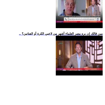
.. مين قالك إن بره مصر العلماء أشهر من لاعبي الكرة أو الفنانين؟