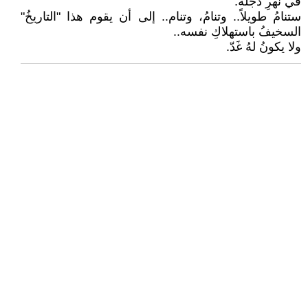
في نهرِ دجلة.
ستنامُ طويلاً.. وتنامُ، وتنام.. إلى أن يقوم هذا "التاريخُ"
السخيفُ باستهلاكِ نفسه..
ولا يكونُ لهُ غَدّ.