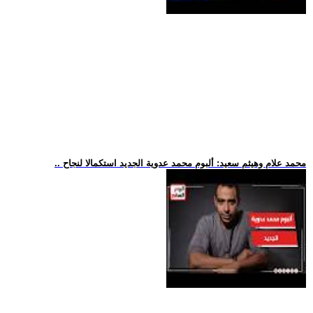
.. محمد علام وهيثم سعيد: ألبوم محمد عدوية الجديد استكمالا لنجاح