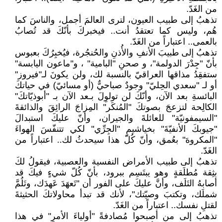
من الغَدّ.
تذهبُ إلى طبيب العيون، لترى العالمَ أجمل، والناسَ كما
هُم، وليس كما تعتقدُ أنت.. فيخبركَ بأنّكَ قد تُصابُ
بالعمى.. اعتباراً من الغَدّ.
تذهبُ إلى طبيبَ الأنفِ والأُذنِ والحُنجُرة، فيُخبِرُكَ بعبوس
بأنّ "جِدْرَ الدولمة"، و صحنِ "البامية" ، و"ماعون اليابسة"
ستفقِدُ مذاقها العراقيّ بالنسبة لك، ولن يكونَ لـ"فيروز"
أو لـ "سعدي الحِليّ" وجودٌ صباحيٌّ (أو مسائيّ) في حياتكَ
البائسةِ بعد الآن، وأنّكَ لن تولوِلَ بـعد الآن بـ "أبوذيّاتكَ"
الكالِحة لتزعجَ بصوتكَ "المُنكَر" المِزاجَ الرائِقَ والذائقةَ
"السيمفونيّة" للعائلةَ والجيران، وأنّ عليكَ استبدالَ
"جيوبكَ الأنفيّةَ" بخياشيمِ "الجِرِّي" لكي تتنفّسَ الهواءَ
"المكروهَ" بعُمق، وأنّ كُلّ هذا سيحدثُ لك.. اعتباراً من
الغَدّ.
تذهبُ إلى طبيب الأمراض النفسية والعصبية، فيقولُ لكَ
بثِقة مُطلَقةٍ وهو يبتَسِم ببرود، بأنّ كُلّ شيءٍ فيكَ قد
أصابهُ التَلَف، وأنَّ عليكَ على الفور أن "تَعهَدَ عَهدَك، وتَلُمَّ
شملَك، وتكتبَ وصيّتك"، لأنك قد تبدأ محاولاتكَ الحثيثةَ
لقتلِ نفسك.. اعتباراً من الغَدّ.
تذهبُ إلى من أصبحوا مُصادفةً "أولياءَ الأمرِ" في هذا