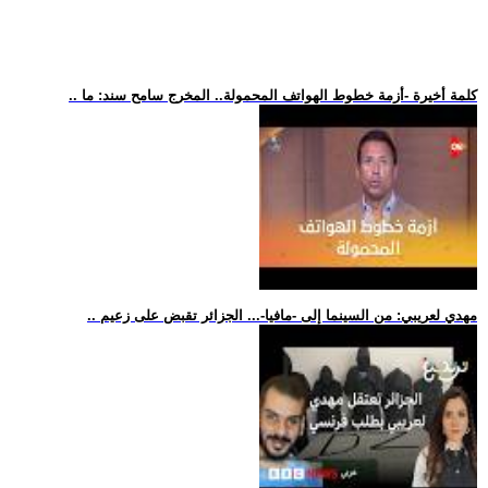
.. كلمة أخيرة -أزمة خطوط الهواتف المحمولة.. المخرج سامح سند: ما
.. مهدي لعريبي: من السينما إلى -مافيا-... الجزائر تقبض على زعيم