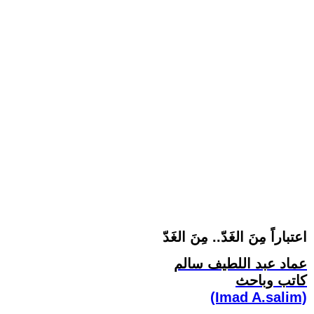
اعتباراً مِنَ الغَدّ.. مِنَ الغَدّ
عماد عبد اللطيف سالم
كاتب وباحث
(Imad A.salim)