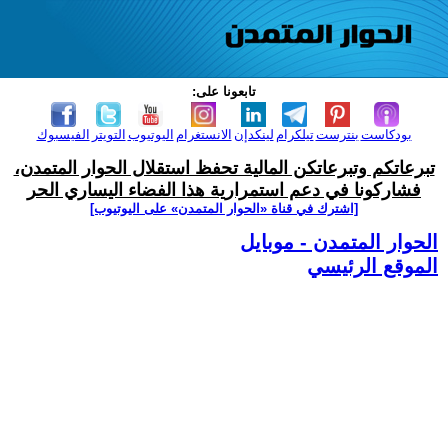
تابعونا على:
بودكاست
بنترست
تيلكرام
لينكدإن
الانستغرام
اليوتيوب
التويتر
الفيسبوك
تبرعاتكم وتبرعاتكن المالية تحفظ استقلال الحوار المتمدن،
فشاركونا في دعم استمرارية هذا الفضاء اليساري الحر
[اشترك في قناة ‫«الحوار المتمدن» على اليوتيوب]
الحوار المتمدن - موبايل
الموقع الرئيسي