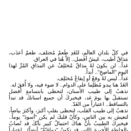
في كلّ بلدانِ العالَمِ، للغَدِ طَعمٌ مُختلف، طعمٌ أعذَب،
مَذاقٌ أطيب، عَيشٌ أفضل.. إلاّ هُنا في العراق.
غداً.. لن يكونَ لهُ مذاقٌ مُختَلِفٌ عن المذاقِ المُرِّ لهذا
اليومِ "الماصِخِ".. أبداً.
غداً.. ليس لهُ وقعٌ أو إيقاعٌ مُختَلِف.
الغَدُ هنا يبدو مُظلِما على الدوام.. لا ضوء فيه، ولا أُفقَ له.
تذهبُ إلى طبيب الأسنان، لتحظى بابتسامةٍ أفضل
تستقبلُ بها يومَ غد، فيخبركَ أن جميع اسنانكَ قد تبدأ
بالتساقط.. اعتباراً من الغَدّ.
تذهبُ إلى طبيب القلب، لتحظى بقلبِ أكبرَ، وأكثرَ بياضاً،
لتعيش به بين الناسِ، وكأنّ قلبكَ لم يكن "أسودَ" يوماً..
فيخبركَ الطبيبُ بأنّ هناكَ احتمالٌ كبير بأنّكَ قد تُصابُ
بالجلطةِ الأخيرةِ (التي قد تكونُ "دماغيّةً" أيضاً).. اعتباراً