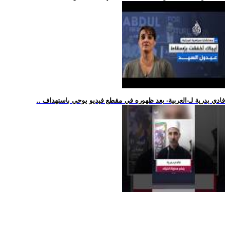
.. فادي بدرية لـ-العربية- بعد ظهوره في مقطع فيديو يوحي باستهداف