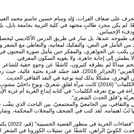
ًا. لم يكن مجرد طالبٍ مجتهد في كلية التربية بجامعة بابل، 
ودفء الإحساس.
 حين يكتب عن الجواهري، والمفكر حين يتأمل صورة المجنون في ا
ا يطمئن إلى إجابة جاهزة، ولا يغويه السكون المعرفي.
به "الجواهري ناقدًا"، الصادر في عمّان عام 2012، اقتحم ميدانًا لم يطرقه كثيرون، كاش
مشروعه ورؤاه. أما في كتابه "صورة المجنون في المتخيل العربي" (الجز
 الهجري، مشكلًا بذلك لبنة نوعية في النقد الثقافي الحديث.
كتب الشعر كما يكتب الناقد المتأمل، فمجموعته "بوح تعزفه الكلمات" (2016) كا
ة في بوح تعزفه الكلمات" في كتابه إبداع الغربة أم غربة الإبد
عريّة و"قلق الحدث الشعري".
والثقافي، بين الجامعيّ والمجتمعيّ، بين الباحث الذي ينقّب ف
ها لبّ اهتمامه. لقد كتب في الصحف والمجلات المحكمة، وشا
وفي أعماله ا
2023) فقد أطلّ من نافذة الحدث الكونيّ الراهن، كاشفًا عن تمثيلات الكور