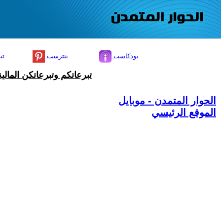
بودكاست
بنترست
تي
تبرعاتكم وتبرعاتكن المال
الحوار المتمدن - موبايل
الموقع الرئيسي