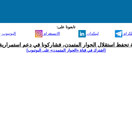
تابعونا على:
لكرام
لينكدإن
الانستغرام
اليوتيوب
ية تحفظ استقلال الحوار المتمدن، فشاركونا في دعم استمرارية 
[اشترك في قناة ‫«الحوار المتمدن» على اليوتيوب]