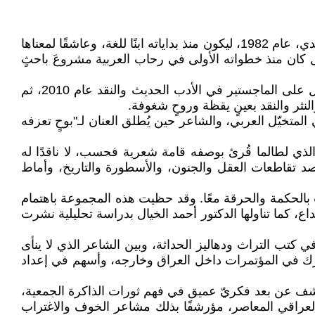
في مدينة الحلة، حيث ينهض التاريخ من أعماق بابل، ويهجع الحرف على ضفاف الفرات، وُلد وسام حسين جاسم محمد العبيدي، عام 1982، ليكون منذ بداياته ابنًا للغة، وعاشقًا لمعناها
بل كان منذ خطواته الأولى في رحاب العربية مشروعَ باحثٍ
حصل العبيدي على شهادة البكالوريوس عام 2004، ولم يتوقف طموحه عندها، بل سار في طريق الدرس الأكاديمي ليحصل على الماجستير في الأدب الحديث والنقد عام 2010، ثم
لمتخيّل العربي، والشاعر حين يُطلق العنان لـ"بوحٍ تعزفه
فًا عن وجوهٍ خفية للشاعر الذي لطالما قُرئ بوصفه قامة شعرية فحسب، لا ناقدًا له
ائر 2016)، فقد جسّد قدرة بحثية عالية، حيث رصد تقاطعات العقل والجنون، والأسطورة والتاريخ، وأماط
نت مرآة لقلقٍ شعريّ، وبوحٍ داخليّ مشوبٍ بالحكمة والحرقة معًا. وقد حظيت هذه المجموعة باهتمام
اع، كما تناولها الدكتور أحمد الخيال بدراسة تحليلية نشرت
ي كتب التراث ودهاليز الحداثة، وبين الشاعر الذي لا ينأى
رك في المؤتمرات داخل العراق وخارجه، وأسهم في إعداد
لأخيرة، يواصل العبيدي هذا النهج المتعدد، فكتابه "فضاءات الحرية في منظور القضية الحسينية" (قم، 2022) يكشف عن بعد فكريّ عميق في فهم ثورات الذاكرة الجمعية،
ونا في الشعر العراقي المعاصر، مؤرشفًا بذلك مشاعر الخوف والاغتراب