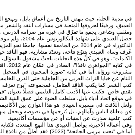
العميق، ورفيقًا لحروفها المتعبة في مسارات النقد والشعر مع
ومثقفٍ وشاعر، يجمع ما تفرّق في غيره من صرامة الدرس، 
الدكتوراه في عام 2014 من الجامعة نفسها، جامحًا نحو المزيد من التأمل في النص، والتفكيك لمعانيه، والتعاطي مع الشعر والنثر والنقد بعينٍ يقظة وروحٍ شغوفة.
عُرف وسام العبيدي بتنوّع نتاجه، وتعدّد مشاربه، فهو الناقد
الكلمات"، وهو في كلّ هذه التجليات باحثٌ مشغول بالسؤال، ل
في كتا
اللثام عن خبايا التراث العربي من الجاهلية حتى القرن الخامس
نقدي خاص؛ فكتب عنها الأديب كامل الدليمي فصلًا بعنوان "قراء
في موقع اتحاد أدباء بابل، سلطت الضوء على عمق البنية الش
ولعل اللافت في مسيرة العبيدي هو هذا التوازن بين الأكاديمي 
عن معاناة الناس وآمالهم، بل يُترجمها في نصوصه ويجعل من
كتب علمية صدرت عن العتبات أو عن مؤسسات أكاديمية.
أما في "تحت مرمى الجائحة" (