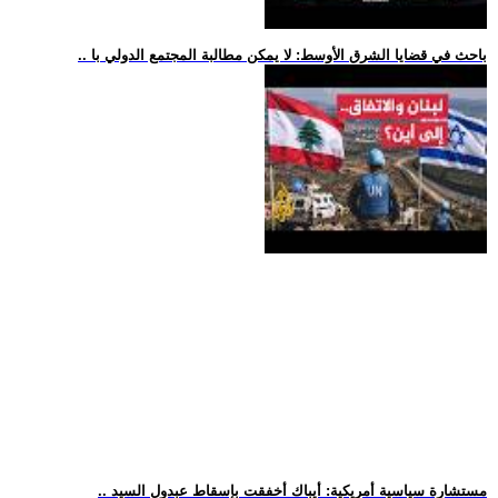
.. باحث في قضايا الشرق الأوسط: لا يمكن مطالبة المجتمع الدولي با
.. مستشارة سياسية أمريكية: أيباك أخفقت بإسقاط عبدول السيد