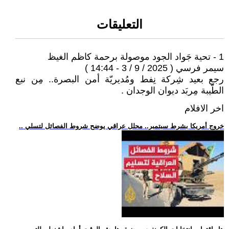
التعليقات
1 - تحية جَواد الجود موصولة برحمة كاظم الغيظ
سيمر فرسي ( 2025 / 9 / 3 - 14:44 )
رجع بعيد شِركة نِفط ومُديريّة أمن البصرة.. مِن نبع
الطّيبة مِربَد ديوان الوجدان .
اخر الافلام
.. خروج أمريكا بشرط سبتمبر.. محلل عراقي يوضح شروط الفصائل لتسلي