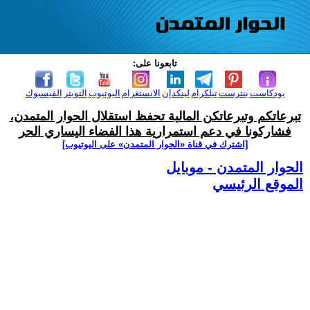
تابعونا على:
بودكاست
بنترست
تيلكرام
لينكدإن
الانستغرام
اليوتيوب
التويتر
الفيسبوك
تبرعاتكم وتبرعاتكن المالية تحفظ استقلال الحوار المتمدن،
فشاركونا في دعم استمرارية هذا الفضاء اليساري الحر
[اشترك في قناة ‫«الحوار المتمدن» على اليوتيوب]
الحوار المتمدن - موبايل
الموقع الرئيسي