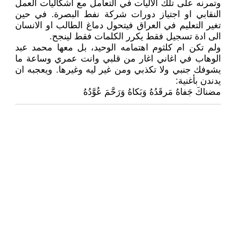
وتمرنه على تلك الاليات في التعامل مع اشكاليات العمل
النقابي او اجتياز دورات شركة نفط البصرة. في حين
تغير التعليم في العراق فيتحول دماغ الطالب او الانسان
الى ادة تسجيل فقط يكرر الكلمات فقط لينجح.
ولم تكن ام كلثوم اهتمامه الوحيد، بل معها محمد عبد
الوهاب في اغاني اغار من قلبي وانت عمري وساعة ما
يشوفك جنبي ولا تكذبي ومن غير ليه وغيرها. ويعجبه ان
يدندن بأغنية:
مضناكَ جَفاهُ مَرقَدُهُ وَبَكاهُ وَرَحَّمَ عُوَّدُهُ