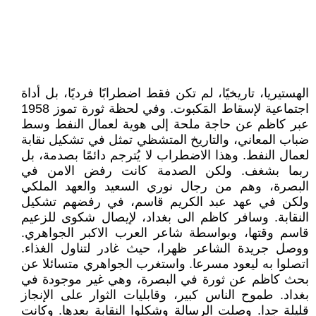
الهستيريا، تاريخيًا، لم تكن فقط اضطرابًا فرديًا، بل أداة
اجتماعية لإسقاط المَكبوت. وفي لحظة ثورة تموز 1958
عبر كاظم عن حاجة ملحة إلى هوية لعمال النفط وسط
ضباب المعاني، والتاريخ المتشظي تمثل في تشكيل نقابة
لعمال النفط. وهذا الاضطراب لا يُترجم دائمًا بصدمة، بل
ربما بشغف. ولكن الصدمة كانت رفض الامن في
البصرة، وهم من رجال نوري السعيد والعهد الملكي
ولكن في عهد عبد الكريم قاسم، في رفضهم تشكيل
النقابة. وسافر كاظم الى بغداد، لإيصال شكوى للزعيم
قاسم وقتها، وبواسطة شاعر العرب الاكبر الجواهري.
ووصل جريدة الشاعر ظهرا، حيث غادر لتناول الغذاء.
اتصلوا به ليعود مسرعا. واستغرب الجواهري متسائلا عن
بحث كاظم عن ثورة في البصرة، وهي غير موجودة في
بغداد. طموح الناس كبير، وقابليات الثوار على الإنجاز
قليلة جدا. وصلت الرسالة وشكلوا النقابة بعدها. وكانت