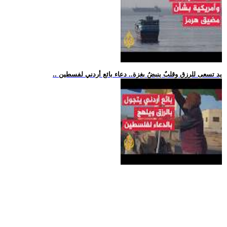
.. يد تسعى للرزق وقلبٌ ينبضُ بغزة.. دعاء بائع أردني لفسطين