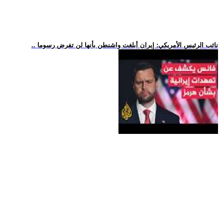
.. نائب الرئيس الأمريكي: إيران أبلغت واشنطن بأنها لن تفرض رسوما