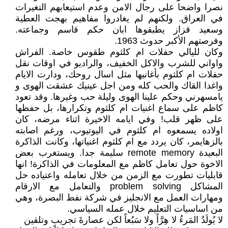
نصرا واضحا على رجال الامن وعدم استيعابهم التغيرات
في العراق. ولكنهم لم يغادروا مفاهيم بهجت العطية
وسعيد قزاز يطبقوها ابان حكم قاسم وجماعته.
وفرصتهم الأكبر حدوث 1963.
وكان لليالي حفلات ام كلثوم طقوس خاصة. الفراش
واواني للشرب والاكل الخفيف، والراديو في اوقات نقل
حفلات ام كلثوم بأغانيها مثل اسال روحك، ودارت الايام
واغدا القاك والحب كله ومن اجل عينيك عشقت الهوى و
يامسهرني وحكم علينا الهوى وليلة حب وغيرها. وقد تعود
كاظم على سماع اغنيات ام كلثوم وتكرارها، بل حفظها
على ظهر قلب! وفي ايامه الاخيرة اثناء مرضه، كان
اولاده يسمعوه ام كلثوم في اليوتيوب، ورغم اصابته
بالزهايمر، كان يردد مع ام كلثوم اغنياتها، وكانت الذاكرة
البعيدة remote memory سليمة جدا. ويستغرب بعض
الاخوة حول تعامل كاظم مع المعلومات في الذاكرة! انها
قابليات تطورت مع الزمن من خلال تعامله واعتياده حل
المشاكل problem solving والتعامل مع الارقام
ومهارات العمل مع الانجليز في شركة نفط البصرة، وهي
من اساسيات التعليم خلال عمله السياسي.
لا يُولَدُ المَرءُ لا هِرَّاً ولا سَبُعاً لكن عصارةَ تجريبٍ وتلقين