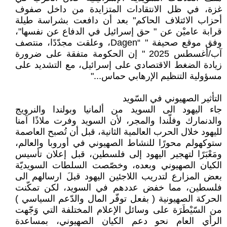
غزة، في ظل الانتقادات المتزايدة من داخل صفوف
أحزاب الائتلاف الحاكم" بعد أن دافعت بشراسة طيلة
قرابة عاميْن عن " حق إسرائيل في الدفاع عن نفسها"،
وفق موقع صحيفة " “Dagen، وعلقت مجدّدًا، منتصف
آب/أغسطس 2025 " إن الحكومة متفقة على ضرورة
زيادة الضغط الاقتصادي على إسرائيل، مع التشديد على
مسؤولية التنظيم الإرهابي حماس..."
التأثير الصهيوني في السّويد
جاء اليهود الى السويد من ألمانيا وبولندا والنرويج
والدنمارك وفلّندا والمجر، لأن السويد وفرت ملاذًا آمنا
لليهود خلال الحرب العالمية الثانية، قبل أن تُصبح العاصمة
ستوكهولم محورًا للنشاط الصهيوني في أوروبا والعالم،
ومَعْبَرًا لتهجير اليهود إلى فلسطين، قبل إعلان تأسيس
الكيان الصهيوني وبعده، وخصّصت السلطات السويديّة
بعض المزارع لتدريب اللاجئين اليهود قبلَ ارسالهم الى
فلسطين، مما خفض عددهم في السويد، لكن تمكّنت
الحركة الصهيونية ( بفعل توفّر المال والدّعم السياسي )
من السّيْطَرَة على وسائل الإعلام المختلفة التي وَجّهت
الرأي العام نحو دعم الكيان الصهيوني، بمساعدة