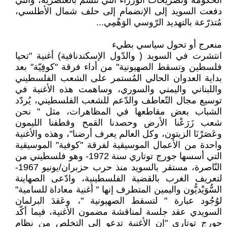
الحكومة وتصريحات الوُزراء التي تتسم بالعنصرية، والتي
دفعت السويد إلى الإنضمام إلى حلف شمال الأطلسي،
مُتذرّعة بالتهديد الرّوسي الوَهْمِي...
منعرج أو تحول سياسي بطيء
انتشرت في السويد ( والدّول الإسكندنافية) أغنية "تحيا
فلسطين وتسقط الصهيونية" من أداء فرقة "كوفِيّة" بعد
بداية العدوان الحالي المُستمر على الشعب الفلسطيني
واللبناني واليمني والسوري، وساهمت هذه الأغنية في
توسيع مجال التّعاطف والدّعم للشعب الفلسطيني، يُردّد
الشباب بعض مقاطعها في المظاهرات، مثل " نحن
شعب زَرَعْنا الأرض وحصدنا القمح وقطفنا الليمون
وعَصَرْنَا الزيتون، وكل العالم يعرف أرضنا"، وهذه والأغنية
واحدة من الأعمال الموسيقية لفرقة "كوفية" الموسيقية
التي أسسها جورج توتاري سنة 1972- وهو فلسطيني من
النّاصرة، مستقر بالسويد منذ حرب حزبران/يونيو 1967-
لتعريف الغرب بالقضية الفلسطينية، وادّعى الصهاينة
السُّوَيْديُّون واليمين المتطرف إنها " أغنية معاداة للسامية"
لوُجُود عبارة " لتسقط الصهيونية "، وعَقدَ البرلمان
السويدي عقد جلسة لمناقشة مضمون الأغنية، فيما أكّد
جورج توتاري "إن الأغنية تدعو إلى التخلص من نظام