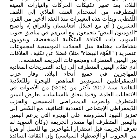
البلاد، بعد تغيير تكتيكات الحركات والتيارات اليمينة
المتطرفة، من استخدام العنف المادّي إلى العُنف
اللّفظي، وبدأت هذه التغييرات منذ العقد الأخير من القرن
العشرين ( أي مع احتلال أفغانستان والعراق )، وأصبح
"القوميون البيض" يتجمعون مع أسرهم في مناطق جنوب
السويد، ذات الكثافة السّكّانية المنخفضة، ويقومون
بنشاطات مختلفة مثل الحفلات الموسيقية لمجموعات
عنصرية ( "القُوّة البيضاء" مثلا) فضلا عن تكثيف العلاقات
بين اليمين المتطرف ومجموعات الجريمة المنظمة...
أدى تقدّم اليمين المتطرف إلى زيادة التصريحات المعادية
للمهاجرين في جميع أنحاء البلاد، وفاز حزب
الديمقراطيين السويديين المناهض للهجرة وللتّعدّدية
الثقافية سنة 2017 بأكثر من (18%) من الأصوات في
الانتخابات العامة، وفيما يتعلق بالسياسات، يعارض اليمين
المتطرف والحزب الديمقراطي المسيحي والحزب
الدّيمقراطي الإجتماعي التعددية الثقافية، مع السّعْي إلى
تعزيز القيود المفروضة على الهجرة التي يزعم اليمين
واليمين المتطرف إنها مصدر الجريمة (وكأن السويد لم
تعرف الجريمة قبل استقرار المُهاجرين بها للعمل أو هربا
من الحروب أو الإضطهاد السياسي) وإن الثقافة السائدة