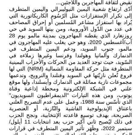
نقيض لثقافة المهاجرين واللاجئين...
أدّى ارتفاع شعبية اليمين النيوليبرالي واليمين المتطرف
إلى تكرار الإستفزازات مثل الرّسُوم الكاريكاتورية التي
يُراد بها استفزاز مشاعر المُسلمين أو إحراق المصاحف
في عدد من الدّول الأوروبية، ومن بينها السويد في حي
روزنغارد الذي يقطنه المهاجرون بمدينة مالمو يوم 28
آب/أغسطس 2020، وهو حي يغلب عليه المهاجرون في
مالمو، جنوب السويد، ودعم اليمين المتطرف في
الدنمارك وألمانيا وهولندا وفرنسا وغيرها زملاءه في
السّويد، حيث توجد العديد من الحركات والأحزاب اليمينية
المتطرفة مثل حركة المقاومة الشمالية (NRM) التي لها
فروع تُعلن نازِيّتها في السويد وفنلندا والنرويج، وتدعمها
مجموعات نازية مماثلة في الدنمارك وأيسلندا، ولها موقع
علني في الشبكة الإلكترونية ومحطة إذاعية وقناة
يوتوب، ومن هذه التيارات "الديمقراطيون السويديون"
الذي تأسّس سنة 1988، وعمل على عدم التصريح العلني
باعتناق الإيديولوجية الفاشية والنّازية، أو العنصرية
الصريحة، بهدف توسيع قاعدته الإنتخابية، ونجح الحزب
في ذلك ليُصبح ثاني أكير حزب بعد انتخابات 11 أيلول/
سبتمبر 2022، وظَهَر تأثير اليمين المتطرف في قرارات