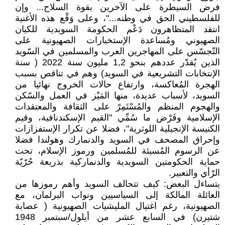
فرض السيطرة على الآخرين بقوة السلاح... وإن
للفلسطيني الحق في وطنه..."، وعلى وَقْع هذه الأغنية
انتقد المتظاهرون دَعْم الحكومة السويدية للكيان
الصهيوني ومُساعدة الإستخبارات الصهيونية على
التّجسّس على المهاجرين العرب والمسلمين في السّويد
الذين يُقدّر عددهم بنحو 1,2 مليون سنة 2022 ( سنة
الإنتخابات التشريعية في السويد) وهم في تناقص بسبب
الهجرة المُعاكسة، وارتفاع حالات الخروج نهائيا من
السويد، لأسباب عديدة، منها المَيْز في العمل والسّكن
والهجوم المنظم والمُسْتَمِرّ على الثقافة والمعتقدات
الإسلامية وفَرْض ما سُمِّي "القيم الإسكندنافية، وقيم
الكنيسة الإنجيلية اللوثرية"، فضلا عن تكرار الإستفزازات
وإحراق المصحف في السويد والدنمارك وهولندا فضلا
عن الرسوم المُسيئة للمُسلمين ورموز الإسلام، تحت
حماية الحكومتين السويدية والدنماركية بذريعة حُرّيّة
الرّأي والتعبير.
يتساءل البعض: كيف تتحالف السويد وأهم رموزها من
العائلة المالكة إلى السياسيين ونواب البرلمان، مع
الصهيونية، رغم اغتيال المليشيات الصهيونية ( عصابة
شتيرن) في السابع عشر من أيلول/سبتمبر 1948