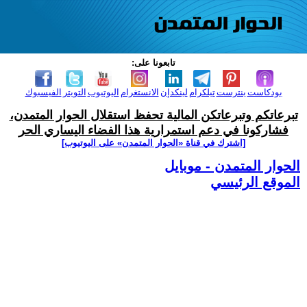
تابعونا على:
بودكاست
بنترست
تيلكرام
لينكدإن
الانستغرام
اليوتيوب
التويتر
الفيسبوك
تبرعاتكم وتبرعاتكن المالية تحفظ استقلال الحوار المتمدن،
فشاركونا في دعم استمرارية هذا الفضاء اليساري الحر
[اشترك في قناة ‫«الحوار المتمدن» على اليوتيوب]
الحوار المتمدن - موبايل
الموقع الرئيسي