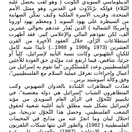
الديبلوماسي السويدي الكونت ( وهو لقب يحصل عليه
النّبَلاء) فولكه برْنَادُوت في القدس، وهو ممثل الأمم
المتحدة، وقريب الأسرة الملكية وكيف تمكّن الصهاينة
من السيطرة على يهود السويد ( ومعظم يهود أوروبا
وأمريكا الشمالية ) الذين يُقدّر عددهم بحوالي عشرين
ألف، لكن نفوذهم المالي والإعلامي كبير، فقد أظهرت
استطلاعات الرّأي، خلال العقود الأخيرة من القرن
العشرين (1973 و1986 و 1988...) تأييدًا شبه كامل
للكيان الصّهيوني وكانت نسبة التأييد لإسرائيل، كلياً أو
جزئياً، تتناقص، فيما ارتفع عدد مؤيّدي حق العودة للاّجئين
الفلسطينيين وعدد المُستَنْكِرِين "لما تقوم به إسرائيل من
أعمال وإجراءات تعرقل عملية السلام مع الفلسطينيين"،
وفق وكالة أسوشيتد برس...
تعدّدت المظاهرات المُندّدة بالعدوان الصهيوني وكتب
المتظاهرون الشباب "إسرائيل هي دولة مغتصبة"، في
تجْسِيدٍ للتّحوّل في الرأي العام السويدي من مؤيد
لإسرائيل بشكل شبه مطلق تأييد أغلبية شعبية لحقوق
الشعب الفلسطيني، وحصل هذا التّحوّل تدريجيا، من
احتلال لبنان وما انجرّ عنه من مذابح في المخيمات
الفلسطينية ( 1982)، والصّور التي تبثها شبكات التلفزيون
بشأن قمع الإنتفاضة (1987) والعدوان على غزة