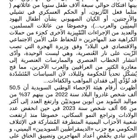
بينها افتكاك حوالي سبعة آلاف طفل سنويا من عائلاتهم (
مثلما فعل النّازيون، أو الحكم العسكري في تشيلي
والأرجنتين، أو الكيان الصهيوني بشأن أطفال اليهود
اليمنِيِّين والعرب...)، وخصوصًا من عائلات المسلمين،
والعديد من الإجراءات التّمْيِيزية الأخرى كجزء من حملات
الكراهية ضد المهاجرين « للحفاظ على الأمن الاجتماعي
والاقتصادي في البلاد" وفق وزيرة الهجرة التي تصب
الزّيت على نار العُنصرية، وهي ليست الوحيدة، وأدّى
انتشار الخطاب العنصري والممارسات العنصرية إلى
مغادرة الكثير من العراقيين والعرب الآخرين، مما قج
يُشكّل تحدياً للحكومة وللبلاد، لأن السياسات المُتَشَدّدة
قد تُؤَدِّي إلى فقدان المواهب والكفاءات...
أظهرت أرقام هيئة الإحصاء الوطني السويدية أن 50,5
ألف شخص غادروا البلاد سنة 2022 من بينهم 37% من
مواليد السّويد من أبوين سويديَيْن وارتفع العدد إلى أكثر
من 66 ألف شخص سنة 2023 في حين انخفض عدد
الولادات وتراجع النمو السكاني، خصوصًا منذ ارتفعت
شعبية الأحزاب اليمينية المتطرفة المُشاركة في الإئتلاف
الحكومي مع حزب «الديمقراطيين السويديين» اليميني، و
التي تنادي بخَفْضِ أعداد المهاجرين وتضييق الخناق على