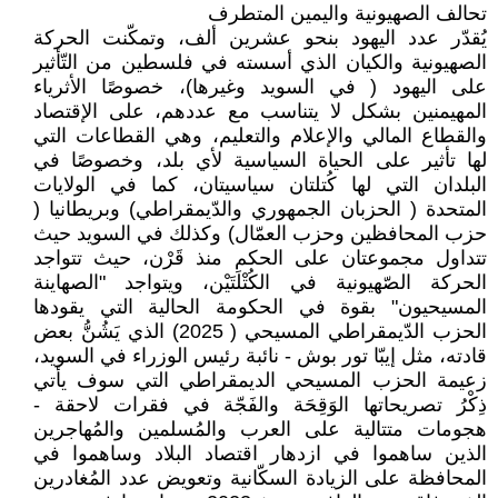
تحالف الصهيونية واليمين المتطرف
يُقدّر عدد اليهود بنحو عشرين ألف، وتمكّنت الحركة
الصهيونية والكيان الذي أسسته في فلسطين من التّأثير
على اليهود ( في السويد وغيرها)، خصوصًا الأثرياء
المهيمنين بشكل لا يتناسب مع عددهم، على الإقتصاد
والقطاع المالي والإعلام والتعليم، وهي القطاعات التي
لها تأثير على الحياة السياسية لأي بلد، وخصوصًا في
البلدان التي لها كُتلتان سياسيتان، كما في الولايات
المتحدة ( الحزبان الجمهوري والدّيمقراطي) وبريطانيا (
حزب المحافظين وحزب العمّال) وكذلك في السويد حيث
تتداول مجموعتان على الحكم منذ قَرْن، حيث تتواجد
الحركة الصّهيونية في الكُتْلَتَيْن، ويتواجد "الصهاينة
المسيحيون" بقوة في الحكومة الحالية التي يقودها
الحزب الدّيمقراطي المسيحي ( 2025) الذي يَشُنُّ بعض
قادته، مثل إيبّا تور بوش - نائبة رئيس الوزراء في السويد،
زعيمة الحزب المسيحي الديمقراطي التي سوف يأتي
ذِكْرُ تصريحاتها الوَقِحَة والفَجّة في فقرات لاحقة -
هجومات متتالية على العرب والمُسلمين والمُهاجرين
الذين ساهموا في ازدهار اقتصاد البلاد وساهموا في
المحافظة على الزيادة السكّانية وتعويض عدد المُغادرين