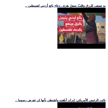
.. يد تسعى للرزق وقلبٌ ينبضُ بغزة.. دعاء بائع أردني لفسطين
.. نائب الرئيس الأمريكي: إيران أبلغت واشنطن بأنها لن تفرض رسوما