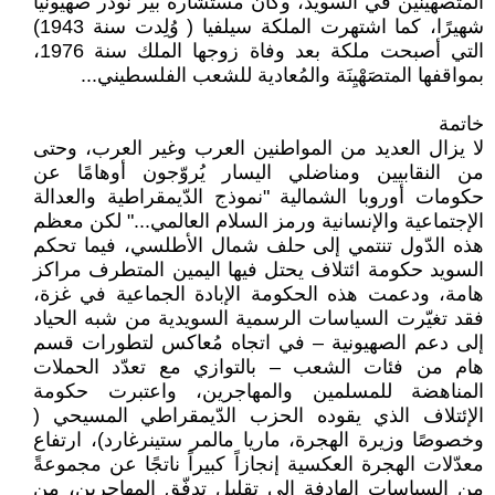
المتصهينين في السويد، وكان مستشاره بير نودر صهيونيا
شهيرًا، كما اشتهرت الملكة سيلفيا ( وُلِدت سنة 1943)
التي أصبحت ملكة بعد وفاة زوجها الملك سنة 1976،
بمواقفها المتصَهْيِنَة والمُعادية للشعب الفلسطيني...
خاتمة
لا يزال العديد من المواطنين العرب وغير العرب، وحتى
من النقابيين ومناضلي اليسار يُروّجون أوهامًا عن
حكومات أوروبا الشمالية "نموذج الدّيمقراطية والعدالة
الإجتماعية والإنسانية ورمز السلام العالمي..." لكن معظم
هذه الدّول تنتمي إلى حلف شمال الأطلسي، فيما تحكم
السويد حكومة ائتلاف يحتل فيها اليمين المتطرف مراكز
هامة، ودعمت هذه الحكومة الإبادة الجماعية في غزة،
فقد تغيّرت السياسات الرسمية السويدية من شبه الحياد
إلى دعم الصهيونية – في اتجاه مُعاكس لتطورات قسم
هام من فئات الشعب – بالتوازي مع تعدّد الحملات
المناهضة للمسلمين والمهاجرين، واعتبرت حكومة
الإئتلاف الذي يقوده الحزب الدّيمقراطي المسيحي (
وخصوصًا وزيرة الهجرة، ماريا مالمر ستينرغارد)، ارتفاع
معدّلات الهجرة العكسية إنجازاً كبيراً ناتجًا عن مجموعةً
من السياسات الهادفة إلى تقليل تدفّق المهاجرين، من