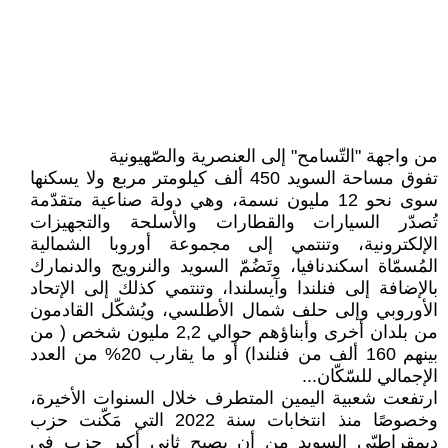
من واجهة "التّسامح" إلى العنصرية والصّهيونية
تفوق مساحة السويد 450 ألف كيلومتر مربع ولا يسكنها
سوى نحو 12 مليون نسمة، وهي دولة صناعية متقدّمة
تُصدّر السيارات والقطارات والأسلحة والتجهيزات
الإلكترونية، وتنتمي إلى مجموعة أوروبا الشمالية
المُسمّاة اسكندنافيا، وتَضُمّ السويد والنرويج والدنمارك
بالإضافة إلى فنلندا وآيسلندا، وتنتمي كذلك إلى الإتحاد
الأوروبي وإلى حلف شمال الأطلسي، ويُشكّل القادمون
من بلدان أخرى وأبناؤهم حوالي 2,2 مليون شخص ( من
بينهم 160 ألف من فنلندا) أو ما يقارب 20% من العدد
الإجمالي للسّكّان...
ارتفعت شعبية اليمين المتطرف خلال السنوات الأخيرة،
وخصوصًا منذ انتخابات سنة 2022 التي مَكّنت حزب
ديمقراطيّي السويد من أن يصبح ثاني أكبر حزب في