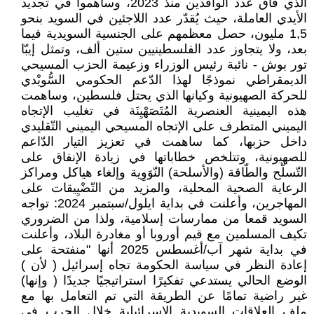
الذي فاق عدد الوافدين منذ 2023، وساهموا في تجديد
الأيدي العاملة، حيث يُقدّر عدد اللاجئين في السويد بنحو
1,5 مليون، حصل معظمهم على الجنسية السويدية فيما
بعد، ولا يتجاوز عدد الفلسطينيين ستين ألف، وتمثل إيبّا
تور بوش - نائبة رئيس الوزراء وزعيمة الحزب المسيحي
الديمقراطي نموذجًا لهذا الدّعم الحكومي السُّويْدي
للحركة الصهيونية وكيانها الذي يحتل فلسطين، وساهمت
هذه اليمينية العنصرية المُتَصَهْيِنَة في تغليب الإتجاه
اليميني المتطرف على الإتجاه المسيحي اليميني التّقليدي
داخل حزبها، كما ساهمت في تعزيز التيار الدّاعم
للصهيونية، وتتلخص خطاباتها في زيادة الإنفاق على
التّسلّح والطّاقة (والأسلحة) النّوَوِية وإلغاء هياكل ومراكز
الرعاية الصحية المحلية، والمزيد من التّضْيِيقات على
المهاجرين، وأعلنت في بداية ايلول/سبتمبر 2024: تواجه
السويد قمعا من ممارسات إسلامية، ولذا من الضروري
تكيف المسلمين مع قيم أوروبا أو مغادرة البلاد، وأعلنت
في بداية شهر آب/أغسطس 2025 أنها "منفتحة على
إعادة النظر في سياسة الحكومة تجاه إسرائيل ( لأن )
الوضع الحالي يستدعي تفكيرًا استراتيجيًا جديدًا ( وإنها)
غير راضية تمامًا عن الطريقة التي تم التعامل بها مع
ملف العلاقات السويدية الإسرائيلية خلال الحرب في