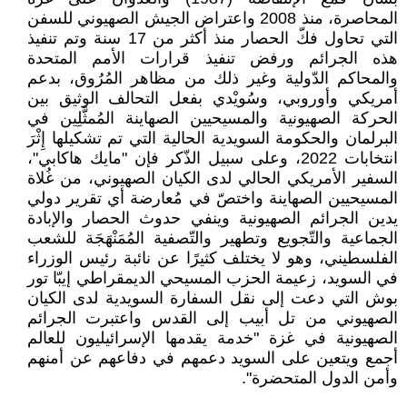
المحاصرة، منذ 2008 واعتراض الجيش الصهيوني للسفن
التي تحاول فكّ الحصار منذ أكثر من 17 سنة وتم تنفيذ
هذه الجرائم ورفض تنفيذ قرارات الأمم المتحدة
والمحاكم الدّولية وغير ذلك من مظاهر المُرُوق، بدعم
أمريكي وأوروبي، وسُويْدي بفعل التحالف الوثيق بين
الحركة الصهيونية والمسيحيين الصهاينة المُمثَّلِين في
البرلمان والحكومة السويدية الحالية التي تم تشكيلها إِثْرَ
انتخابات 2022، وعلى سبيل الذّكر فإن "مايك هاكابي"،
السفير الأمريكي الحالي لدى الكيان الصهيوني، من غُلاة
المسيحيين الصهاينة واختصّ في مُعارضة أي تقرير دولي
يدين الجرائم الصهيونية وينفي حدوث الحصار والإبادة
الجماعية والتّجويع وتطهير والتّصفية المُمَنْهَجَة للشعب
الفلسطيني، وهو لا يختلف كثيرًا عن نائبة رئيس الوزراء
في السويد، زعيمة الحزب المسيحي الديمقراطي إيبّا تور
بوش التي دعت إلى نقل السفارة السويدية لدى الكيان
الصهيوني من تل أبيب إلى القدس واعتبرت الجرائم
الصهيونية في غزة "خدمة يقدمها الإسرائيليون للعالم
أجمع ويتعين على السويد دعمهم في دفاعهم عن أمنهم
وأمن الدول المتحضرة".