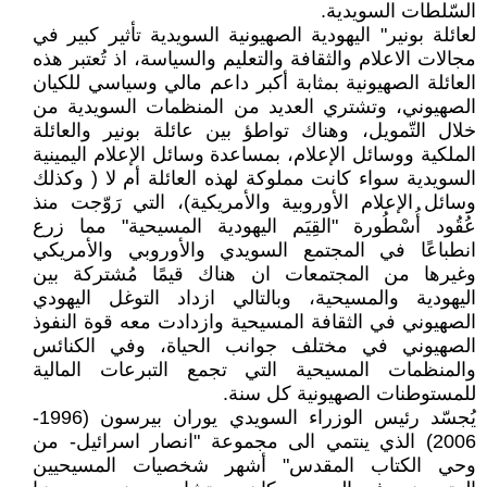
السّلطات السويدية.
لعائلة بونير" اليهودية الصهيونية السويدية تأثير كبير في
مجالات الاعلام والثقافة والتعليم والسياسة، اذ تُعتبر هذه
العائلة الصهيونية بمثابة أكبر داعم مالي وسياسي للكيان
الصهيوني، وتشتري العديد من المنظمات السويدية من
خلال التّمويل، وهناك تواطؤ بين عائلة بونير والعائلة
الملكية ووسائل الإعلام، بمساعدة وسائل الإعلام اليمينية
السويدية سواء كانت مملوكة لهذه العائلة أم لا ( وكذلك
وسائل الإعلام الأوروبية والأمريكية)، التي رَوّجت منذ
عُقُود أُسْطُورة "القِيَم اليهودية المسيحية" مما زرع
انطباعًا في المجتمع السويدي والأوروبي والأمريكي
وغيرها من المجتمعات ان هناك قيمًا مُشتركة بين
اليهودية والمسيحية، وبالتالي ازداد التوغل اليهودي
الصهيوني في الثقافة المسيحية وازدادت معه قوة النفوذ
الصهيوني في مختلف جوانب الحياة، وفي الكنائس
والمنظمات المسيحية التي تجمع التبرعات المالية
للمستوطنات الصهيونية كل سنة.
يُجسّد رئيس الوزراء السويدي يوران بيرسون (1996-
2006) الذي ينتمي الى مجموعة "انصار اسرائيل- من
وحي الكتاب المقدس" أشهر شخصيات المسيحيين