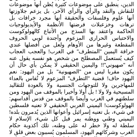
الدين، ينطبق على موضوعات كثيرة يُظن أنها موضوعات
للنقاش والنقد والرأي والرأي الآخر، بل يزعم جلاوزتها
أنها علوم وفلسفات والحقيقة أنها مجرد خرافات بل
ترهات وخزعبلات فرضتها الأنظمة والأيديولوجيات
الحاكمة واعتقد بها السذج من الأتباع كالهولوكوست
والاحتباس الحراري المزعوم وأجندة لوبي الحروف
المقطعة وغيرها من الأوهام ولعل من أفضلها عندي
خرافة اليمين "المتطرف" في الغرب! والعجب العجاب
كيف يُستعمل المصطلح من شخص هو نفسه يقول عنه
أنه "صهيوني"!! واليمين الحقيقي لا يمكن بأي حال أن
يكون مقربا ليس من "الصهيونية" بل من اليهود: نعم
اليهود حاف! قضية "التطرف" المزعوم لا تُقاس بالعداء
للمهاجرين ولا للتوجهات الجنسية ولا بالعودة للتقاليد
المسيحية ولا ولا ! بل أولا وأخيرا بالموقف من اليهود ومن
سلطتهم في الغرب وأيضا بالموقف من قدس أقداسهم:
الهولوكوست! اليميني الغربي الحقيقي لا تعنيه فلسطين
في شيء، بل تعنيه إسرائيل وأعوانها الذين يُدمرون بلده!
اليميني وطني وو‍طنه يمر قبل كل شيء، الإسلام لا
سلطة له ولا خطر له على وطنه، تلك أكذوبة حكام
الغرب وشركائهم اليهود، المسلمون يُسببون بعض قلق لا