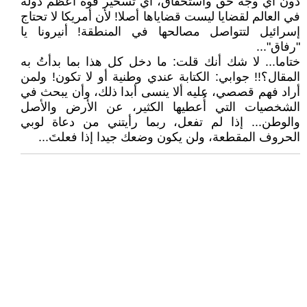
دون أي وجه حق واستحقاق، أي تسخير قوة أعظم دولة
في العالم لقضايا ليست قضاياها أصلا! لأن أمريكا لا تحتاج
إسرائيل لتتواصل مصالحها في المنطقة! أنيرونا يا
"رفاق"...
ختاما... لا شك أنك قلت: ما دخل كل هذا بما بدأتُ به
المقال؟!! جوابي: الكتابة عندي وطنية أو لا تكون! ولمن
أراد فهم قصصي، عليه ألا ينسى أبدا ذلك، وأن يبحث في
الشخصيات التي أُعطيها الكثير، عن الأرض والأصل
والوطن... إذا لم تفعل، ربما رأيتني من دعاة لوبي
الحروف المقطعة، ولن يكون وضعك جيدا إذا فعلتَ...