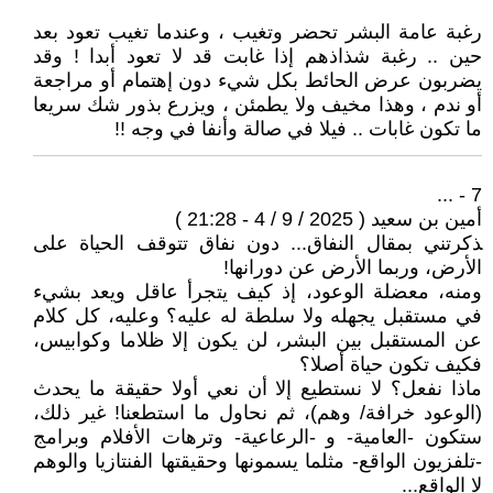
رغبة عامة البشر تحضر وتغيب ، وعندما تغيب تعود بعد
حين .. رغبة شذاذهم إذا غابت قد لا تعود أبدا ! وقد
يضربون عرض الحائط بكل شيء دون إهتمام أو مراجعة
أو ندم ، وهذا مخيف ولا يطمئن ، ويزرع بذور شك سريعا
ما تكون غابات .. فيلا في صالة وأنفا في وجه !!
7 - ...
أمين بن سعيد ( 2025 / 9 / 4 - 21:28 )
‍‍ذكرتني بمقال النفاق... دون نفاق تتوقف الحياة على
الأرض، وربما الأرض عن دورانها!
ومنه، معضلة الوعود، إذ كيف يتجرأ عاقل ويعد بشيء
في مستقبل يجهله ولا سلطة له عليه؟ وعليه، كل كلام
عن المستقبل بين البشر، لن يكون إلا ظلاما وكوابيس،
فكيف تكون حياة أصلا؟
ماذا نفعل؟ لا نستطيع إلا أن نعي أولا حقيقة ما يحدث
(الوعود خرافة/ وهم)، ثم نحاول ما استطعنا! غير ذلك،
ستكون -العامية- و -الرعاعية- وترهات الأفلام وبرامج
-تلفزيون الواقع- مثلما يسمونها وحقيقتها الفنتازيا والوهم
لا الواقع...