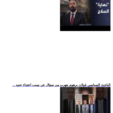
.. الباحث السياسي غولان برهوم يتهرب من سؤال عن سبب اعتداء جنود