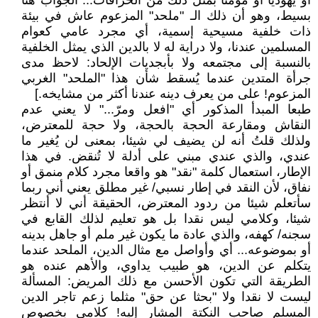
أو يهوديا أو مؤمنا بمثل ذلك من الخرافات... الجواب هنا
بسيط، وهو أن ذلك الـ "ملحد" المزعوم عاش في بيئة
ذات خلفية مسيحية إسمية، أي مجرد عامي كعوام
المسلمين عندنا، ولا دراية له لا بالدين الذي يمثل الخلفية
بالنسبة إلى مجتمعه ولا بأبجديات الإلحاد: لاحظ مدى
جرأة المتدين عندما يُسقط شأن هذا "الملحد" الغربي
المزعوم! على من يعرف دينه عندنا أكثر من مشايخه.]
طبعا المبدأ المذكور أي "افعل ومرّ..." لا يعني عدم
النقاش ومقارعة الحجة بالحجة، ولا حجة للمعترض،
ولذلك قلتُ أنه لن يضيف لي شيئا، بمعنى لن يُغير ما
عندي، والذي عندي مبني على أدلة لا تُنقض. في هذا
الإطار، استعمال كلمة "نقد" هو واقعا مجرد كلام منمق أو
نفاق، لأن النقد في إطار نسبي/ غير مطلق يعني أني ربما
سأتعلم شيئا من ردود المعترض، الحقيقة أني لا أنتظر
شيئا، وكلامي ليس نقدا بل هو تعليم لذلك القابع في
سجنه/ كهفه، والذي عادة ما يكون غير ملم أو جاهل بدينه
أو بموضوعه... أي وأواصل مع مثال الدين، الملحد عندما
يتكلم عن الدين، هو طبيب يداوي، والأهم عنده هو
الطريقة التي تكون الأحسن مع ذلك المريض: المسألة
ليست لا نقدا ولا "بحثا عن حق" مثلما زعم تاجر الدين
المسلم صاحب النكتة المشار إليه! كلامي بخصوص