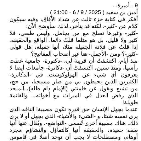
9 - أميرة...
أمين بن سعيد ( 2025 / 9 / 6 - 21:06 )
أفكر في كتابة جزء ثالث عن شذاذ الآفاق، وفيه سيكون
كلام عن -كثير-. لكنه قد يتأخر، لذلك سأوضح الآن:
-كثير- وغيرها تصلح مع من يجامل، وليس طبعي، فلا
كثير ولا قليل، بل هو مثلما قلتُ دائما: الواقع والحقيقة.
إذا قلتُ عن فلانة الجميلة مثلا، أنها جميلة، هل قولي
-كثير-؟ ومن -الأجمل- هنا غير أصحاب المفاتيح؟
منذ أيام، اكتشفتُ أن قريبة لي، -دكتورة- جامعية غطت
رأسها. ومنذ سنين، اكتشفتُ أن -دكاترة- جامعات أيضا لا
يعرفون أي شيء عن الهولوكوست. في -الدكاترة-
الكثيرين الذين يحيطون بي من صار مسيحيا، من حج،
من تشيع ويقول عن خامنئي (الإمام دام ظله)، الملحد
الذي رفض العدل في الميراث مع أخواته... والقائمة
طويلة!
عندما يجهل الإنسان حق قدره تكون مصيبة! التافه الذي
يرى نفسه شيئا، و -الشيء والأشياء- الذي يجهل أو لا يرى
ذلك. هناك مصيبة أخرى تُسمى -التواضع-، ويُقال عنها أنها
صفة حميدة، والحقيقة أنها كالتفاؤل والتشاؤم مجرد
أوهام، ومصطلحات لا يجب أن توجد أصلا في قاموس