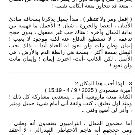
، متعة قد تتجاوز متعة الكاتب نفسه !
( افعل ومر ولا تنتظر ) : مبدأ جميل يذكرنا بسخافة مبادئ
الأديان ، العصا والجزرة ، شتان !! الأجمل ما فهمته بين
بداية المقال وآخره : هناك حب غير معقول ، بدون حجج
تدعمه ، لا تستطيع الدفاع عنه لكنه موجود لا يغيب !
إيمان وطن مات ولن تعود له الحياة أبدا ، لذلك يحب
البطل بسمة أكثر ، بسمة هي رابطة الدم والأرض ، هي
الأصل ، لكن الكاتب -أنت- اخترت إيمان ! وإيمان ماتت
ولن تعود !
3 - لهذا أحب هذا المكان 2
أميرة مصمودي ( 2025 / 9 / 4 - 15:19 )
الكتابة متعة مازوشية ألم .. يسعدني مشاركة كل ذلك !
ومنذ أول تعليق ، كنت واثقة أني أمام شيء جميل ومثير
، وأني لن أضيع وقتي ..
أما مضمون المقال ، الترامبيون يعتقدون أنه وطني ،
ومن حججهم أنه هاجم الاحتياطي الفيدرالي ، لا أعتقد