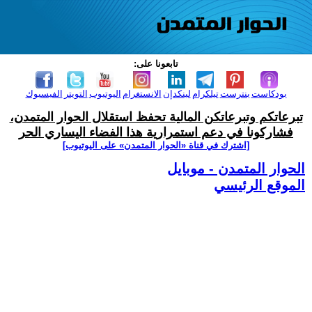
تابعونا على:
بودكاست
بنترست
تيلكرام
لينكدإن
الانستغرام
اليوتيوب
التويتر
الفيسبوك
تبرعاتكم وتبرعاتكن المالية تحفظ استقلال الحوار المتمدن،
فشاركونا في دعم استمرارية هذا الفضاء اليساري الحر
[اشترك في قناة ‫«الحوار المتمدن» على اليوتيوب]
الحوار المتمدن - موبايل
الموقع الرئيسي