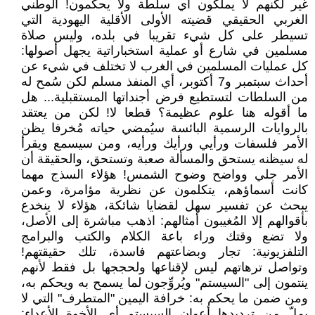
غير لكنهم لا يملكون أي سلطة ولا يحكمون! الوطني
الغربي الحقيقي قضيته الأولى الأقلية اليهودية التي
تسيطر على كل شيء تقريبا في بلده، وليس صلاة
مسلمين في شارع أو عملية استخباراتية يجهل أصولها:
كل عمليات المسلمين في الغرب لا تختلف في شيء عن
أحداث سبتمبر و7 أكتوبر، أي المنفذ مسلم لكن سُمح له
من السلطات لتستطيع فرض أجنداتها المستقبلية... هل
ما أقوله هنا علوم عظيمة؟ قطعا لا! لكن من يعتقد
بالروايات الرسمية البائسة سيُمضي حياته مُخرفا يظن
الأمر فلسفات ورأيي ورأيك ورأيه، ومن سيسمع ويقرأ
له سيظنه يستحق والمسألة صعبة وتستحق، والحقيقة أن
الأمر جلي وواضح وضوح الشمس! هؤلاء السذج مهما
كانت أسماؤهم، يتكلمون عن نظرية مؤامرة، وعمن
يبحث عن تفسير سهل لقضايا شائكة، هؤلاء لا ينخدع
بأقوالهم إلا المُغيبون أمثالهم: اذهب مباشرة إلى الأصل،
ولا تضع وقتك وراء باعة الكلام والكتب والبرامج
التلفزيونية: تجار وبضاعتهم فاسدة، تلك حقيقتهم!
وتواصل ترهاتهم ليس لإقناعها ولحججها بل فقط لأنهم
ينتمون إلى "السيستم" ويُروِّجون لما يسمح به ويحكم به،
ومن ضمن ما يحكم به: خرافة اليمين "المتطرف" التي لا
يملّ من ترديدها أعوان السيستم أي الأخوة الأعداء: