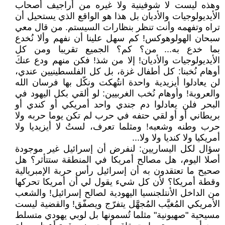
وهذه ليست لا شوفينية ولا غيره من أراجيف أصحاب
الأيديولوجيات والأديان بل هذا هو الواقع الذي يستحيل أن
تراه وتفهمه وأنت تنظر بنظارات السيستم. من قال معي
سبحان الهولوهوكس! كم سهل علينا أن نفهم وألا نُخدع
بما خدع به... من؟ كم؟ الجميع تقريبا ومن كل
الأيديولوجيات والأديان! إلا من شذ! فكن منهم ودع عنكَ
أوهام نُخبنا: كل أطفال غزة، بل كل الفلسطينيين عندي،
لن يعادلوا أيزيدية واحدة انتُهكت ونكّل بها فرسان الله
والعروبة! وأوهام نُخب الغربيين: لو ألقي بكل اليهود في
البحر فلن يعادلوا دم جندي واحد أمريكي أو كندي أو
بريطاني أو أو لقي حتفه في حرب لم تكن يوما حربه ولا
حرب وطنه وشعبه! ومثلما تعرف، لستُ لا أيزيديا ولا
أمريكيا ولا كنديا ولا ولا...
سؤال لكل اليساريين: لنفرض أن إسرائيل غير موجودة
أصلا اليوم، هل مصالح أمريكا في المنطقة ستتأثر؟ هل
صحيح ما تعتقدون به أن إسرائيل رأس حربة الإمبريالية
وقطة أمريكا؟ لأن كل شيء يقول لي أن أمريكا تحركها
من الداخل الأنتلجنسيا اليهودية لصالح إسرائيل! والشعب
الأمريكي المُغيَّب المُجهَّل يتفرّج ويصفّق! والقضية ليست
مسيحية "صهيونية" مثلما تُسمونها بل لوبي يهودي متسلط