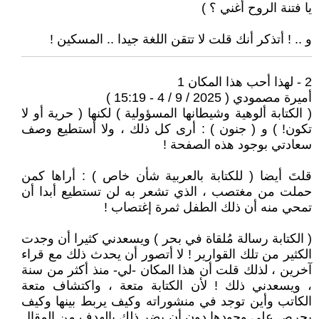
يا فتنة الروح أغني ؟ )
و .. ! أتذكر أنك قلت لا تتقن اللغة جيدا .. المسكين !
2 - لهذا أحب هذا المكان 1
أميرة مصمودي ( 2025 / 9 / 4 - 15:19 )
( الكتابة ألوهية وشيطانها المسؤولية ) لكنها ( حرية أو لا
تكون! ) و ( جنون ) : أرى كل ذلك ، ولا أستطيع وصف
سعادتي بوجود هذه الصفحة !
قلتَ أيضا ( للكتابة بالعربية شأن خاص ) : أراها كمن
حملت من مغتصب ، الذي تشعر به لن تستطيع أبدا أن
تمحي منه أن ذلك الطفل ثمرة إغتصاب !
( الكتابة رسالة مُلقاة في بحر ) ويسعدني كثيرا أن وجدت
الكثير من تلك القوارير ! لا أتصور أن يحدث ذلك مع قراء
آخرين ، لذلك قلت أن هذا المكان -لي- منذ أكثر من سنة
، ويسعدني ذلك ! لأن الكتابة متعة ، واكتشاف متعة
الكاتب وأين توجد في منشوراته وكيف يربط بينها وكيف
يحرص على وجودها دون أن يضر ذلك بالهدف من المقال