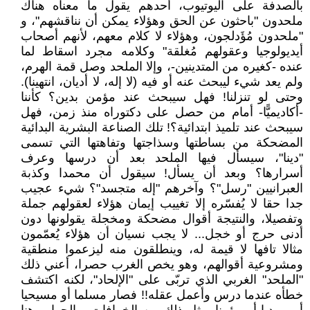
بالصدفة على اليوتيوب، أحدهم يقول ما معناه هناك
ملحدون "باحثون عن الحق وهؤلاء يمكن أن نناقشهم"، و
"ملحدون مُؤَدلجون، وهؤلاء لا كلام معهم، لأنهم أصحاب
أيديولوجيا وعقولهم مُغلقة" وكلامه مجرد اسقاط لما
عنده -كغيره من المتدينين-، وإلا الملحد وصل قمة الهرم،
ولم يعد شيء ليبحث عنه أو فيه (لا إله، لا أديان، انتهينا).
وحتى لو تنزلنا! فهل سيبحث عند مؤمن بدين؟ كأننا
-أكاديميًّا- أمام من حصل على دكتوراه منذ زمن، فهل
سيبحث عند تلميذ ابتدائية؟! تلك الصناعة البشرية البدائية
المضحكة من بساطتها وسذاجتها وتفاهتها التي تسمى
"دينا"، سيسأل فيها الملحد بعد أن درسها وعرف
أسرارها؟ وبعد أن يسأل! سيقول أن محمدا وكذبة
العبرانيين "رسل"؟ وآخرهم "إله متجسد"؟ شيء عجيب
جدا حقا لا يُفسّره إلا تغييب إيمان هؤلاء لعقولهم جملة
وتفصيلا، والنتيجة أقوال مضحكة ومخجلة يقولونها دون
أدنى حرج أو خجل... لا يجب نسيان أن هؤلاء يُعمّمون
مثالا تافها لا قيمة له، وينطلقون منه ليزعموا منطقية
ومشروعية أقوالهم، وهو يخص الغرب حصرا، أعني ذلك
"الملحد" الغربي الذي تربّى على "الإلحاد"، لكنه اكتشف
خطأه عندما درس وأعمل عقله!! فصار مسلما أو مسيحيا