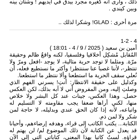
ذلك ، وأرى أنه كغيره مجرد بيدق في أيديهم ! وشتان بينه
وبين كيندي .
مرة أخرى : GLAD! وشكرا لذلك ..
4 - 1-2
أمين بن سعيد ( 2025 / 9 / 4 - 18:01 )
المُقابل مُشكِل أخلاقيا وفلسفيا، لكنه واقعٌ ظالم وحقيقة
مرّة. ومثلما لا توجد حرية مثالية، لا يوجد -افعل ومرّ ولا
تنتظر-، لأننا غصبا عنا سننتظر! وأكثر ما نستطيع فعله، أن
نُعلي سقف الحرية ما استطعنا وألا ننتظر ما استطعنا.
وكدليل على حقيقة الانتظار: أنتِ! يسرني الفهم الذي
وصلتِ إليه، ومن المفروض أني لا آبه بذلك، لكن العكس
حصل. وهذا العكس، جينات عند كل البشر ولا خلاص
منها، لكني أراها ضعفا يجب مقاومته لا التسليم له
واتباعه، لأنه إذا كان الحق عندي وبدليله، لا حاجة لمن
شكر ولا لمن ذم.
الكتابة... يكتب الكاتب إلى قراء، وهدفه إرضاءهم، وأحيانا
قد يعدل عن الكتابة لأن ذلك الموضوع لم/ لن يهتم له
قراؤه. لستُ كاتبا بهذا المعنى، كتاباتي التي إلى الآن