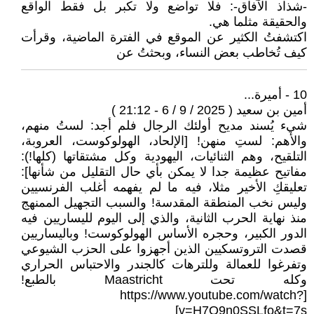
-شذاذ الآفاق-: فلا تواضع ولا تكبر بل فقط الواقع
والحقيقة مثلما هي.
اكتشفتُ الكثير عن الموقع في الفترة الماضية، وقرأت
كيف تُخاطب بعض النساء، وبحثتُ عن
10 - أميرة...
أمين بن سعيد ( 2025 / 9 / 6 - 21:12 )
شيء يُسند مديح أولئك الرجال فلم أجد: لستُ منهم،
والأهم: لستِ منهن! [الإلحاد، الهولوكوست، العروبة،
التلقيح، وهم الثنائيات، اليهودية وكل مشتقاتها (كلها!):
مفاتيح عظيمة جدا لا يمكن بأي حال التقليل من شأنها]:
تعليقكِ الأخير مثلا، فيه ما لم يفهمه أغلب الفرنسيين
وليس نخب المنطقة المقدسة! والسبب التجهيل الممنهج
منذ نهاية الحرب الثانية، والذي إلى اليوم لليساريين فيه
الدور الكبير، وحجره الأساس الهولوكوست! وباليساريين
قصدت التروتسكيين الذين أجهزوا على الحزب الشيوعي
وتفرغوا للعمالة وللترهات كالجندر والاحتباس الحراري
وكله تحت Maastricht بالطبع!
[https://www.youtube.com/watch?
v=H7Q9n0SSLfo&t=7s]