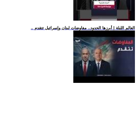
.. العالم الليلة | أبرزها الحدود.. مفاوضات لبنان وإسرائيل تتقدم