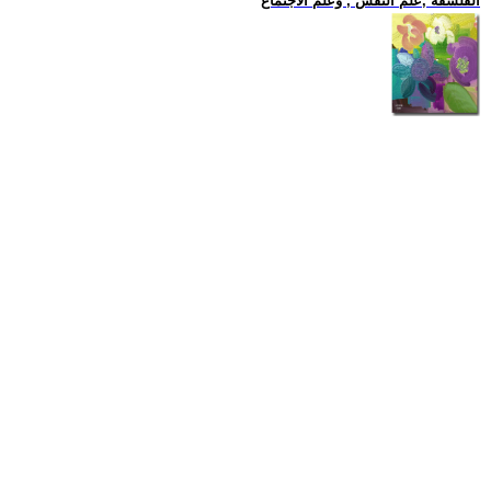
الفلسفة ,علم النفس , وعلم الاجتماع