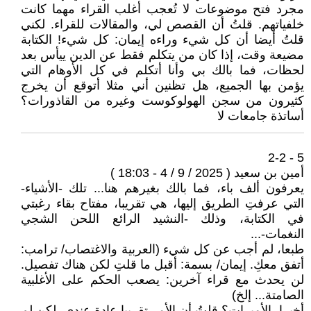
مجرد فتح موضوعات لا تُعجب أغلب القراء مهما كانت
خلفياتهم. قلتُ أن القصص لي، والمقالات للقراء. لكني
قلتُ أيضا أن كل شيء وراءه إيمان: كل شيء! الكتابة
مضيعة وقت، إذا كان من يتكلم فقط عن الدين ييأس بعد
لحظات، فما بالك بي وأنا أتكلم في كل الأوهام التي
يؤمن بها الجميع، هل تظنين أني مثلا أتوقع أن يخرج
كثيرون من سجن الهولوكوست وغيره من القاذورات؟
أساتذة جامعات لا
5 - 2-2
أمين بن سعيد ( 2025 / 9 / 4 - 18:03 )
يعرفون ألف باء، فما بالك بغيرهم هنا... تلك -الأشياء-
التي عرفتِ الطريق إليها، هي تقريبا، مفتاح بقاء رغبتي
في الكتابة، وذلك -النشيد الرائع اللحن الشجي
النغمات-...
طبعا، لم أجب عن كل شيء (العربية والاغتصاب/ ترامب:
أتفق معكِ. إيمان/ بسمة: أقبل ما قلتِ لكن هناك تفصيل.
لن يحدث مع قراء آخرين: يصعب الحكم على الأغلبية
الصامتة... إلخ)
أخيرا، الأميرات؟ قلتُ أن الأمر تقريبا عادة عندي، لكن لم