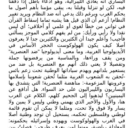
اليساري أنه يعادي الليبرالية، وهو ادعاء باطل إذا دققنا
فيه، لكن لو تنزلنا وقبلنا به، يبقى مؤمنا بأهم أصول ما
يحكم الغرب وبرغم ذلك يدعي أنه ضد النظام ويريد تغيير
النظام! أزعم أن الذي قيل هنا يشبه تماما إسقاط القرآن
في ثواني من خطأ لغوي أو علمي أو أخلاقي؛ أي ليس
نقدا ولا رأيي ورأيك: من لم يفهم كلامي الموجز يسألني
فأجيب! وأعلم جيدا أن الكثيرين والكثيرين جدا لا يعرفون
أصلا كيف يكون الهولوكوست الحجر الأساس في
الأيديولوجيا الغربية، وما معنى أيديولوجيا "ضد العنصرية"
ومن يقف وراءها، وبالمناسبة من يرفضونها جملة
وتفصيلا لا يعني ذلك أنهم مع العنصرية بل ضد من
يستعمِر بلدانهم ويهدم سياداتها الوطنية تحت زعم بائس
-تُحقن به الشعوب الغربية مثلما تُحقن شعوبنا بإسلامها
وعروبتها المزعومة-: مناهضة العنصرية! التي يتشدق بها
اليساريون والليبراليون على حد السواء. هل أدافع عن
اليمينيين؟ ليذهبوا إلى الجحيم كلهم، الكلام عن الغرب
هنا، والأول والأخير الذي يهمني وطني وليس لا يمين ولا
يسار ولا فوق ولا تحت، ومثلما لا يمكن أن تقوم قائمة
لوطني وفلسطين تحكمه، يستحيل أن توجد وطنية أصلا
في الغرب والهولوكوست ويهوده وإسرائيله يحكمونه:
المعادلة رياضية، ومنها لمن يعرف طرحي: فصلتُ بين