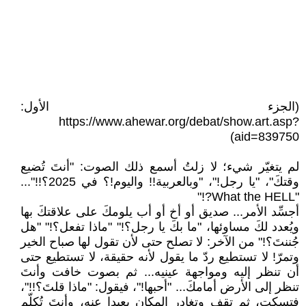
(الجزء الأول:
https://www.ahewar.org/debat/show.art.asp?
aid=839750)
لم يتغيّر شيء؛ لا زلتُ أسمع ذلك الصوت: "أنتَ تُضيع
وقتكَ"، "يا رجل!"، "وبالعربية!! واليوم!؟ في 2025؟!!"...
"What the HELL?!"
أجسِّد الأمر... صديق أو أخ أو أب يلومكَ على علاقتكَ بها
ويُعدد لكَ مساوئها، "ما بكَ يا رجل؟!" "ماذا تفعل؟!" "هل
جُننتَ؟!" من الآخر: لا تصلح حتى لأن تقول لها صباح الخير
وتمرّ! لا تستطيع ردّ ما يقول لأنه حقيقة، لا تستطيع حتى
أن تنظر إليه ومواجهة عينيه... ثم بصوت خافت وأنتَ
تنظر إلى الأرض أمامكَ... "أحبها!"، فيقول: "ماذا قلتَ؟!!"،
فتسكت، ثم تقف وتغادر المكان بعيدا عنه، وأنتَ تُكلّم