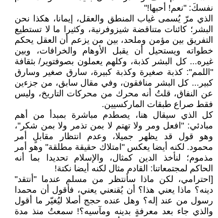
نفسكَ: "نعم! أحبها!"
الذي مرّ يُسمى غياب المنطق والعقل، إيمانا، هكذا نحن
البشر؛ كائنات متناقضة شيزوفرنية، وكثيرا ما لا تستطيع
التفريق بين مؤمن وملحد، بين من يزعم أن العقل يحكم
خطواته ويستحيل أن يقبل الأوهام والخرافات، وبين
غيره... كل البشر كذبة، وكلهم يعملون بصوفتوير/ بثقافة
"اللمم": كذبة صغيرة وكذبة كبيرة، سارق صغير وسارق
كبير... كل البشر منافقون، وفي مقال سابق، من جزءين
عن النفاق، قلتُ أنه محرك من محركات التاريخ، وليس
فقط صراع طبقات الماركسيين.
كل الذي سيقال هنا، يصطدم مباشرة بمبدأ من أهم
مبادئي: "افعل ومر ولا تهتم لا بمن تذمر ولا بمن شكر"،
وهو قول قد يظهر جميلا، وعدم انتظار مقابلٍ أمر
محمود. لكنه أيضا يعكس "امتلاك حقيقة مطلقة" وهو أمر
مذموم؛ لنأخذ الدين كمثال، والإسلام تحديدا بما أنه
الحاكم لمجتمعاتنا: القادم مثال لكنه أيضا نكتة!
[احترامي، لكن ماذا سأنتظر من مسلم عندما "أنتقد"
دينه؟ ماذا يعني هذا؟ أن يُقنعني يعني، فأقول أن محمدا
رسول من عند إله؟ وهل عنده حجج أصلا ليُغيّر ما أقول
والذي جاء بعد معرفةٍ بدينه ومآسيه؟! سمعتُ منذ مدة