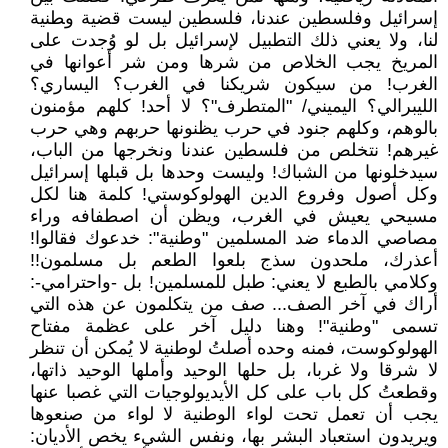
إسرائيل وفلسطين عندنا، فلسطين ليست قضية و‍‍طنية
لنا، ولا يعني ذلك التطبيل لإسرائيل بل لو وُجدت على
المريخ يجب الخلاص من شرها ومن شر أعوانها في
الغرب! من سيكون شريكنا في الغرب؟ اليساري؟
الليبرالي؟ اليميني/ "المتطرف"؟ لا أحد! كلهم مؤمنون
بالوهم، وكلهم جنود في حرب يظنونها حربهم وهي حرب
غيرهم! نتخلص من فلسطين عندنا ونخرجها من الباب،
سيدخلونها من الشباك! وليست وحدها بل قبلها إسرائيل
وكل أصول وفروع الدين الهولوكوستي! كلمة هنا لكل
مسيحي يعيش في الغرب، ويظن أن اصطفافه وراء
مصاصي الدماء ضد المسلمين "وطنية": خدعوك فقالوا!
أعذرك، ملحدون سذج بلعوا الطعم بل مسلمون!!
وكلامي بالطبع لا يعني: طبل للمسلمين! بل -واحترامي-:
أراك في آخر الصف... صف من يتكلمون عن هذه التي
تسمى "وطنية"! وهنا دليل آخر على عظمة مفتاح
الهولوكوست، فمنه وحده أصلتُ لوطنية لا يُمكن أن تنظر
لا شرقا ولا غربا، بل حلها الوحيد وأملها الوحيد ذاتها،
وقطعتُ كل باب على كل الأيديولوجيات التي غصبا عنها
يجب أن تعمل تحت لواء الوطنية لا لواء من صنعوها
ويريدون استعباد البشر بها، ونفس الشيء يخص الأديان: