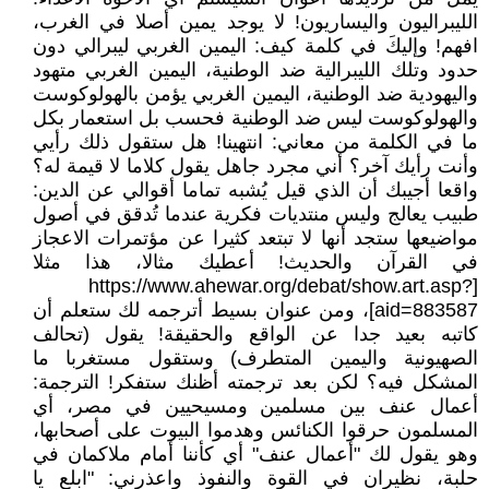
الليبراليون واليساريون! لا يوجد يمين أصلا في الغرب،
افهم! وإليكَ في كلمة كيف: اليمين الغربي ليبرالي دون
حدود وتلك الليبرالية ضد الوطنية، اليمين الغربي متهود
واليهودية ضد الوطنية، اليمين الغربي يؤمن بالهولوكوست
والهولوكوست ليس ضد الوطنية فحسب بل استعمار بكل
ما في الكلمة من معاني: انتهينا! هل ستقول ذلك رأيي
وأنت رأيك آخر؟ أني مجرد جاهل يقول كلاما لا قيمة له؟
واقعا أجيبك أن الذي قيل يُشبه تماما أقوالي عن الدين:
طبيب يعالج وليس منتديات فكرية عندما تُدقق في أصول
مواضيعها ستجد أنها لا تبتعد كثيرا عن مؤتمرات الاعجاز
في القرآن والحديث! أعطيك مثالا، هذا مثلا
[https://www.ahewar.org/debat/show.art.asp?
aid=883587]، ومن عنوان بسيط أترجمه لك ستعلم أن
كاتبه بعيد جدا عن الواقع والحقيقة! يقول (تحالف
الصهيونية واليمين المتطرف) وستقول مستغربا ما
المشكل فيه؟ لكن بعد ترجمته أظنك ستفكر! الترجمة:
أعمال عنف بين مسلمين ومسيحيين في مصر، أي
المسلمون حرقوا الكنائس وهدموا البيوت على أصحابها،
وهو يقول لك "أعمال عنف" أي كأننا أمام ملاكمان في
حلبة، نظيران في القوة والنفوذ واعذرني: "ابلع يا