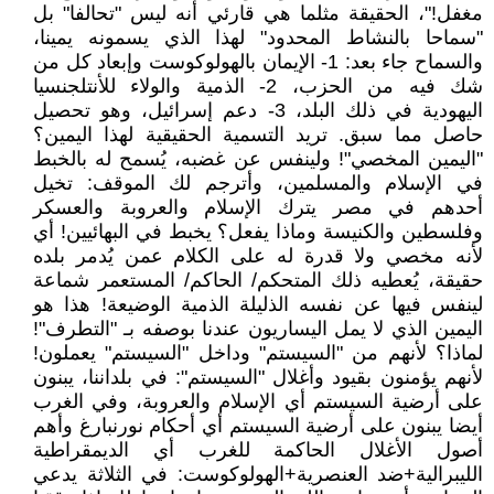
مغفل!"، الحقيقة مثلما هي قارئي أنه ليس "تحالفا" بل
"سماحا بالنشاط المحدود" لهذا الذي يسمونه يمينا،
والسماح جاء بعد: 1- الإيمان بالهولوكوست وإبعاد كل من
شك فيه من الحزب، 2- الذمية والولاء للأنتلجنسيا
اليهودية في ذلك البلد، 3- دعم إسرائيل، وهو تحصيل
حاصل مما سبق. تريد التسمية الحقيقية لهذا اليمين؟
"اليمين المخصي"! ولينفس عن غضبه، يُسمح له بالخبط
في الإسلام والمسلمين، وأترجم لك الموقف: تخيل
أحدهم في مصر يترك الإسلام والعروبة والعسكر
وفلسطين والكنيسة وماذا يفعل؟ يخبط في البهائيين! أي
لأنه مخصي ولا قدرة له على الكلام عمن يُدمر بلده
حقيقة، يُعطيه ذلك المتحكم/ الحاكم/ المستعمر شماعة
لينفس فيها عن نفسه الذليلة الذمية الوضيعة! هذا هو
اليمين الذي لا يمل اليساريون عندنا بوصفه بـ "التطرف"!
لماذا؟ لأنهم من "السيستم" وداخل "السيستم" يعملون!
لأنهم يؤمنون بقيود وأغلال "السيستم": في بلداننا، يبنون
على أرضية السيستم أي الإسلام والعروبة، وفي الغرب
أيضا يبنون على أرضية السيستم أي أحكام نورنبارغ وأهم
أصول الأغلال الحاكمة للغرب أي الديمقراطية
الليبرالية+ضد العنصرية+الهولوكوست: في الثلاثة يدعي