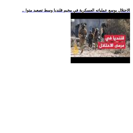
.. الاحتلال يوسع عملياته العسكرية في مخيم قلنديا وسط تصعيد متوا