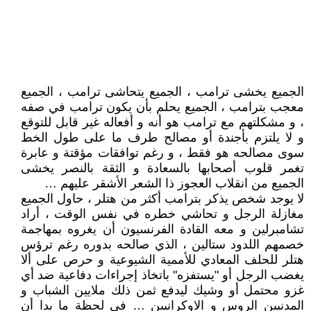
الجميع يخشى ترامب ، الجميع يتحاشى ترامب ، الجميع
معجب بترامب ، الجميع يحلم بأن يكون ترامب في صفه
، و مشكلتهم مع ترامب هو أنه و أفعاله غير قابل للتوقع
و لا يلتزم بأجندة أو مصالح طرف ما على طول الخط
سوى مصالحه هو فقط ، و رغم توافقات مؤقتة و عابرة
تغمر قلوب أصحابها بالسعادة و الثقة بالنصر يخشى
الجميع من انقلاب العجوز ذا الشعر الأشقر عليهم …
لا يوجد شخص يذكر بترامب أكثر من هتلر ، حاول الجميع
مغازلة الرجل و تحاشي خطره في نفس الوقت ، أراد
تشامبرلين و معه القادة الفرنسيون أن يغروه بمهاجمة
خصمهم اللدود ستالين ، الذي صالحه بدوره رغم ترؤس
هتلر للحلف المعادي للأممية الشيوعية و حرص على ألا
يغضب الرجل أو "يستفزه" باتخاذ إجراءات دفاعية ضد أي
غزو محتمل أو وشيك ليدفع ثمن ذلك ملايين الشباب و
المدنيين الروس و الاوكرانيين … في لحظة ما بدا أن