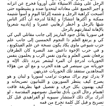
الرجل على وشك الاستيلاء على أوروبا فخرج عن اتزانه
و أجبر الجميع على معاداته ليتحدوا ضده و يشيطنوه حتى
أصبحت كراهية الرجل و شتمه إلزامًا اليوم و أسوأ شتيمة
ممكنة و أكثرها انتشارًا و إيلامًا لدرجة أن أكثر الناس
شبهًا بالرجل و أخطر ارهابيي عصرنا و إبادييه شعروا
بالإهانة لمقارنتهم بالرجل
في سوريا يقاتل جنود المارينز إلى جانب مقاتلي البي كي
كي و يرتفع العلم ذا النجوم الخمسين إلى جانب علم
حزب شيوعي ماوي يكاد يكون نسخة عن علم الفيتكونغ ،
و في حرب الإخوة داعش ضد النصرة كان الطرفان
يرفعان نفس العلم و ينادون نفس الرب و يحلمون بنفس
الحوريات لدرجةٍ أن المرء ليشعر بتردد ذلك الإله و
حورياته من سينصر في هذه الحرب و مع أي من هؤلاء
المجاهدين ستفقد تلك الحوريات عذريتهن
لا يدرك توم براك مبعوث ترامب لسوريا و لبنان و هو
يصرح كيف ينتظر السوريون و اللبنانيون تصريحاته و
كيف يهتمون بكل حرف و تفصيل فيها بطريقة فاقت
اهتمام رجال الدين بأدق تفاصيل نصوصهم المقدسة ، لو
أدرك براك ذلك لاستشار سيبويه أو الفراهيدي قبل كل
تصريح و قبل كل كلمة تخرج من فمه