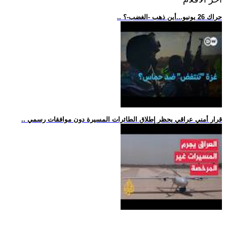
.. حراك 26 يونيو...أين ذهب -الغضب-؟
.. قرار أمني عراقي يحظر إطلاق الطائرات المسيرة دون موافقات رسمي