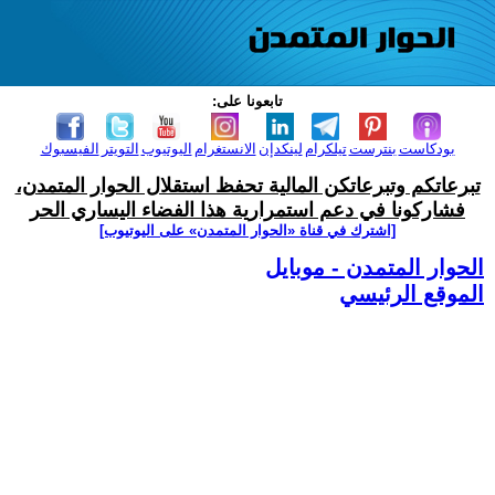
تابعونا على:
بودكاست
بنترست
تيلكرام
لينكدإن
الانستغرام
اليوتيوب
التويتر
الفيسبوك
تبرعاتكم وتبرعاتكن المالية تحفظ استقلال الحوار المتمدن،
فشاركونا في دعم استمرارية هذا الفضاء اليساري الحر
[اشترك في قناة ‫«الحوار المتمدن» على اليوتيوب]
الحوار المتمدن - موبايل
الموقع الرئيسي