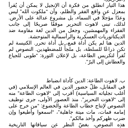
هذا التيار انطلق من فكرة أن الإنجيل لا يمكن أن يُقرأ
بمعزل عن واقع الفقر والظلم، وأن “ملكوت الله” ليس
وعدًا مؤجلًا في السماء، بل مشروع عدالة على الأرض.
لذلك، تبنى لاهوت التحرير موقفًا صريحًا إلى جانب
الفقراء والمهمشين، وجعل من الدين لغة مقاومة ضد
الديكتاتوريات العسكرية والرأسمالية المتوحشة.
الدين هنا لم يكن أداة قمع، بل أداة تحرر. الكنيسة لم
تكن ذراعًا للسلطة، بل ملجأً للمضطهدين. النصوص لم
تُقرأ لتكريس الطاعة، بل لإعلان الثورة: “طوبى للجياع
والعطاش إلى البرّ”.
ب‌. لاهوت الطاعة: الدين كأداة انضباط
في المقابل، ظلّ حضور الدين في العالم الإسلامي (في
أغلب تجلياته السياسية) أقرب إلى “لاهوت الطاعة” منه
إلى “لاهوت التحرير”. منذ العصور الأولى، جرى توظيف
النصوص لإنتاج خطاب الطاعة والخضوع: “من خرج على
إمامه فمات، مات ميتة جاهلية”، “اسمعوا وأطيعوا وإن
ضرب ظهركم وأخذ مالكم”.
هذه النصوص، بغضّ النظر عن سياقاتها التاريخية