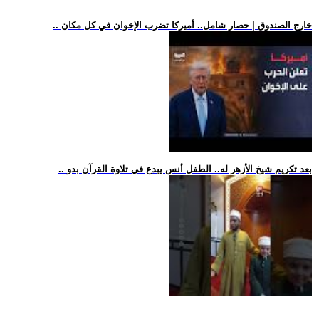
.. خارج الصندوق | حصار شامل.. أميركا تضرب الإخوان في كل مكان
.. بعد تكريم شيخ الأزهر له.. الطفل أنس يبدع في تلاوة القرآن بدو