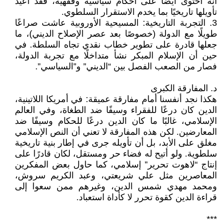
أنه احتوى أيضًا على أحكام سياسية وفقهية، فقد أُعيد
تأويلها تاريخيًا بما يخدم الاستقرار السلطوي.
3. التجربة التاريخية: المسيحية الأوروبية عاشت صراعًا
طويلًا مع الدولة (خصوصًا بعد عصر الإصلاح الديني)، ما
جعلها قادرة على تطوير خطاب نقدي تجاه السلطة. في
حين أن الإسلام المبكر نشأ متداخلًا مع تجربة الدولة،
فصار من الصعب الفصل بين “الديني” و”السياسي”.
د. المفارقة الكبرى
هكذا نجد أنفسنا أمام مفارقة عميقة: في أمريكا اللاتينية،
الدين كان درعًا للفقراء وسيفًا ضد الطغاة، وفي العالم
الإسلامي، غالبًا ما كان الدين درعًا للحكام وسيفًا ضد
المعارضين. لكن هذه المفارقة لا تعني أن النص الإسلامي
مغلق على الأبد، بل أن تأويله جرى في إطار بنية تاريخية
سلطوية. ولو أتيح له فضاء حر ومستقل، لكان قادرًا على
إنتاج “لاهوت تحرير” إسلامي، كما حاول بعض المفكرين
المعاصرين مثل علي شريعتي، وعبد الكريم سروش،
ومحمد مهدي شمس الدين، وغيرهم ممن سعوا إلى
قراءة الدين كقوة تحرر لا كأداة استعباد.
***