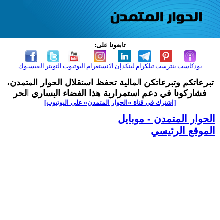
تابعونا على:
بودكاست
بنترست
تيلكرام
لينكدإن
الانستغرام
اليوتيوب
التويتر
الفيسبوك
تبرعاتكم وتبرعاتكن المالية تحفظ استقلال الحوار المتمدن،
فشاركونا في دعم استمرارية هذا الفضاء اليساري الحر
[اشترك في قناة ‫«الحوار المتمدن» على اليوتيوب]
الحوار المتمدن - موبايل
الموقع الرئيسي