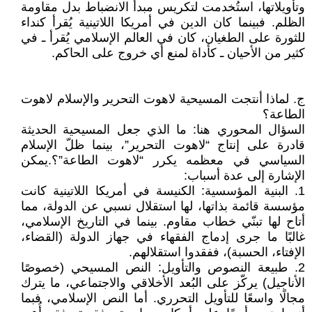
وتأويلاتها، استُخدمت لتكريس مبدأ الانضباط بدل مقاومة
الظلم. فبينما كان الدين في أمريكا اللاتينية يُقرأ كنداء
للثورة على الطغيان، كان في العالم الإسلامي يُقرأ ـ في
كثير من الأحيان ـ كأداة لمنع أي خروج على الحاكم.
ج. لماذا أنتجت المسيحية لاهوت التحرير والإسلام لاهوت
الطاعة؟
السؤال المحوري هنا: ما الذي جعل المسيحية الحديثة
قادرة على إنتاج “لاهوت التحرير”، بينما ظلّ الإسلام
السياسي في معظمه يكرر “لاهوت الطاعة”؟.يمكن
الإشارة إلى عدة أسباب:
1. البنية المؤسسية: الكنيسة في أمريكا اللاتينية كانت
مؤسسة قائمة بذاتها، لها استقلال نسبي عن الدولة، مما
أتاح لها تبنّي خطاب مقاوم. بينما في التاريخ الإسلامي،
غالبًا ما جرى إدماج الفقهاء في جهاز الدولة (القضاء،
الإفتاء، الحسبة)، ففقدوا استقلالهم.
2. طبيعة النصوص والتأويل: النص المسيحي (خصوصًا
الأناجيل) يركّز على البُعد الأخلاقي والاجتماعي، ما يترك
مجالًا واسعًا للتأويل التحرري. أما النص الإسلامي، فبما