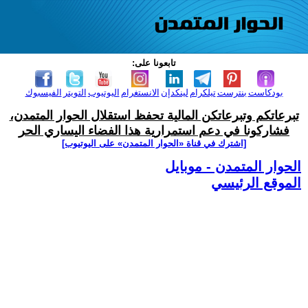
تابعونا على:
بودكاست
بنترست
تيلكرام
لينكدإن
الانستغرام
اليوتيوب
التويتر
الفيسبوك
تبرعاتكم وتبرعاتكن المالية تحفظ استقلال الحوار المتمدن،
فشاركونا في دعم استمرارية هذا الفضاء اليساري الحر
[اشترك في قناة ‫«الحوار المتمدن» على اليوتيوب]
الحوار المتمدن - موبايل
الموقع الرئيسي