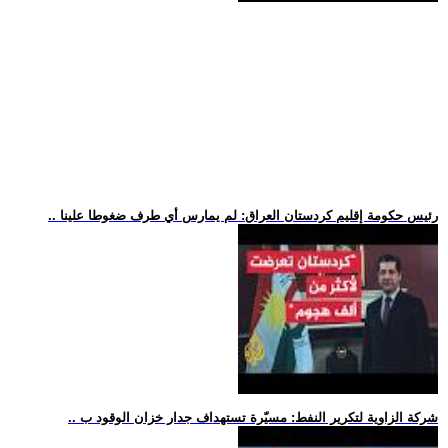
.. رئيس حكومة إقليم كردستان العراق: لم يمارس أي طرف ضغوطا علينا
.. شركة الزاوية لتكرير النفط: مسيّرة تستهداف جدار خزان الوقود ب