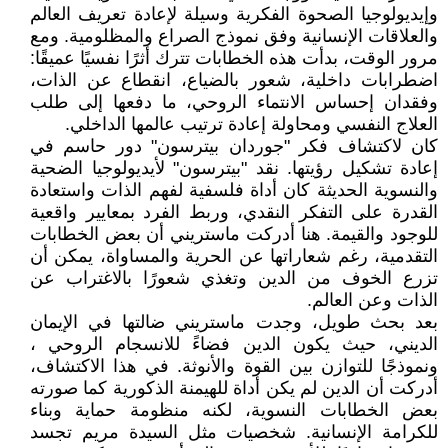
وإيديولوجيا الصحوة الفكرية وسيلة لإعادة تعريف العالم
والعلاقات الإنسانية وفق نموذج الصراع والمظلومية. ومع
مرور الوقت، بدأت هذه الخطابات تترك أثرًا نفسيًا عميقًا:
اضطرابات داخلية، شعور بالضياع، انقطاع عن الذات،
وفقدان إحساس الانتماء الروحي، ما دفعها إلى طلب
العلاج النفسي ومحاولة إعادة ترتيب عالمها الداخلي.
كان لاكتشاف فكر "جوردان بيترسون" دور حاسم في
إعادة تشكيل رؤيتها. نقد "بيترسون" لأيديولوجيا الضحية
والنسوية الحديثة كان أداة فلسفية لفهم الذات واستعادة
القدرة على التفكر النقدي، وربط الفرد بمعايير واقعية
للوجود والقيمة. هنا أدركت ماستريني أن بعض الخطابات
التقدمية، رغم شعاراتها عن الحرية والمساواة، يمكن أن
تزرع الخوف من الدين وتغذي شعورًا بالاغتراب عن
الذات وعن العالم.
بعد بحث طويل، وجدت ماستريني ضالتها في الإيمان
الديني، حيث يكون الدين فضاءً للانسجام الروحي ،
ونموذجًا للتوازن بين القوة والأنوثة. في هذا الاكتشاف،
أدركت أن الدين لم يكن أداة للهيمنة الذكورية كما صورته
بعض الخطابات النسوية، لكنه منظومة حماية وبناء
للكرامة الإنسانية. شخصيات مثل السيدة مريم تجسد