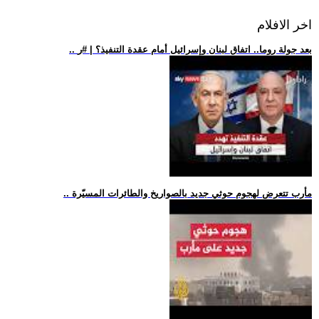
اخر الافلام
.. بعد جولة روما.. اتفاق لبنان وإسرائيل أمام عقدة التنفيذ؟ | #ر
.. مأرب تتعرض لهجوم حوثي جديد بالصواريخ والطائرات المسيّرة