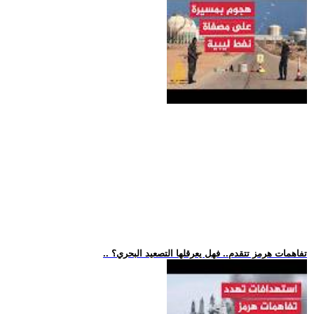
.. تفاهمات هرمز تتقدم.. فهل يعرقلها التصعيد البحري؟