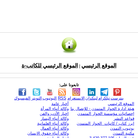
الموقع الرئيسي
الموقع الرئيسي للكاتب-ة
|
تابعونا على:
بنترست
تيلكرام
لينكدإن
الانستغرام
RSS
اليوتيوب
التويتر
الفيسبوك
الموقع الرئيسي
أخبار عامة
هيئة ادارة الحوار المتمدن - للإتصال بنا
وكالة أنباء المرأة
إحصائيات مؤسسة الحوار المتمدن
اخبار الأدب والفن
قواعد النشر
وكالة أنباء اليسار
ابرز كتاب / كاتبات الحوار المتمدن
وكالة أنباء العلمانية
يوتيوب التمدن
وكالة أنباء العمال
مكتبة التمدن
وكالة أنباء حقوق الإنسان