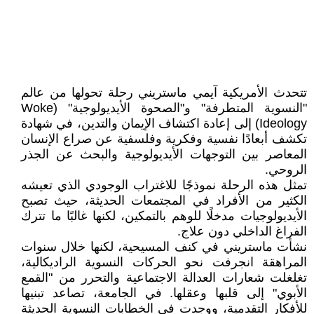
تتحدث الأمريكية آيمي ماستريني رحلة تحولها من عالم
"النسوية المتطرفة" و"الصحوة الأيديولوجية" (Woke
Ideology) إلى إعادة اكتشاف الإيمان والتدين، في شهادة
تكشف أبعادًا نفسية وفكرية وفلسفية عن صراع الإنسان
المعاصر بين التوجهات الأيديولوجية والبحث عن الجذر
الروحي.
تمثل هذه الرحلة نموذجًا للاغتراب الوجودي الذي تعيشه
الكثير من الأفراد في المجتمعات الحديثة، حيث تصبح
الأيديولوجيات مدخلًا للوهم بالتمكين، لكنها غالبًا ما تترك
الفراغ الداخلي دون علاج.
نشأت ماستريني في كنف المسيحية، لكنها خلال سنوات
المراهقة انجرفت نحو الحركات النسوية الراديكالية،
تغلغلت شعارات العدالة الاجتماعية والتحرر من "القمع
الأبوي" إلى قلبها وعقلها. في الجامعة، تصاعد تبنيها
للأفكار التقدمية، ووجدت في الخطابات النسوية الحديثة