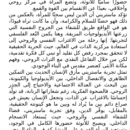
حضورًا ساميًا للأنوثة، وتضع المرأة في مركز روحي
وأخلاقي، بعيدًا عن الانقسام بين القوة والقمع.
تؤكد ماستريني أن الدين ليس سجنًا للمرأة، بالعكس من
ذلك فهو حضنًا للسلام والكرامة، وأن ما كانت تراه قيودًا،
هو في الواقع طريق للشفاء من الجروح النفسية التي
زرعتها الأيديولوجيات المزيفة. وهنا يكمن البُعد الفلسفي
لتجربتها: إنها رحلة من الاغتراب النفسي والروحي إلى
استعادة مركزية الذات في العالم، حيث الحرية الحقيقية
لا تتحقق بمجرد رفض كل تقليد أو تبني كل فكرة تقدمية،
لكن من خلال التفاعل النقدي مع التراث الروحي، وفهم
مكانة الأنثى كعنصر مقدس في البناء الوجودي.
تمثل تجربة ماستريني مأزق الإنسان الحديث بين التمكين
الظاهري والانفصال الداخلي، بين الأيديولوجيا والكينونة،
بين البحث عن العدالة الاجتماعية والاحتياج إلى الجذر
الروحي. فالصحوة الفكرية، رغم شعاراتها الرنانة، قد تولّد
إحساسًا بالاغتراب عن الذات، وتجعل الإنسان يعيش في
صراع دائم بين ما يُراد له وبين ما هو كينونته الحقيقية.
بالمقابل، يوفّر الدين، وفق تجربة ماستريني، فضاءً
للشفاء النفسي والروحي، حيث يُستعاد الانسجام
الداخلي، ويصبح للأنوثة حضورها الكامل في الوجود،
وتستعيد المرأة القدرة على المشاركة في البناء الروحي