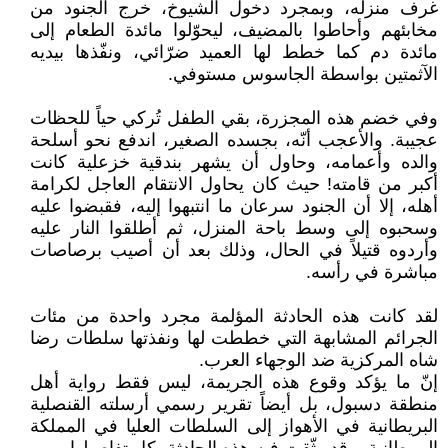
غرف منزله، وبمجرد دخول الشيوخ، خرج الجنود من
مخابئهم وأحاطوا بالمضيف، ليحوّلوا مائدة الطعام إلى
مائدة دم كما خطط لها العميد ضرّائي، ونفّذها بيديه
الآثمتين بواسطة الجاسوس مستوفي.
وفي خضم هذه المجزرة، بقي الطفل تُركي حياً للحظات
عجيبة. والأعجب أنّه، بجسده الصغير، اندفع نحو أسلحة
والده وأعمامه، وحاول أن يشهر بندقية خزعلية كانت
أكبر من قامته! حيث كان يحاول الانتقام العاجل لكرامة
أهله، إلا أن الجنود سرعان ما انتبهوا إليه، فقبضوا عليه
وسحبوه إلى وسط باحة المنزل، ثم أطلقوا النار عليه
وأردوه قتيلاً في الحال، وذلك بعد أن أصيب برصاصات
مباشرة في رأسه.
لقد كانت هذه الحادثة المؤلمة مجرد واحدة من مئات
الجرائم المشابهة التي خططت لها ونفذتها سلطات رضا
شاه المركزية ضد الوجهاء العرب.
إنّ ما يؤكد وقوع هذه الجريمة، ليس فقط رواية أهل
منطقة دسبول، بل أيضاً تقرير رسمي أرسلته القنصلية
البريطانية في الأهواز إلى السلطات العليا في المملكة