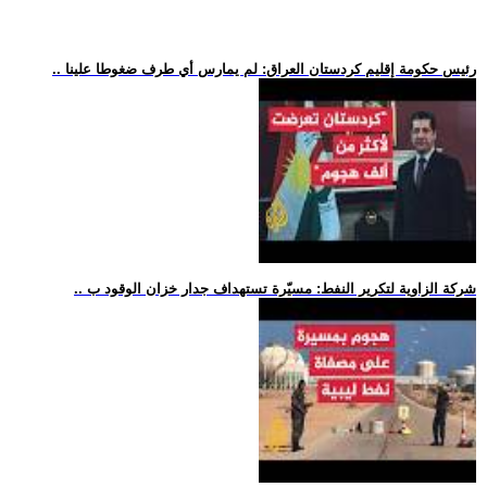
.. رئيس حكومة إقليم كردستان العراق: لم يمارس أي طرف ضغوطا علينا
.. شركة الزاوية لتكرير النفط: مسيّرة تستهداف جدار خزان الوقود ب