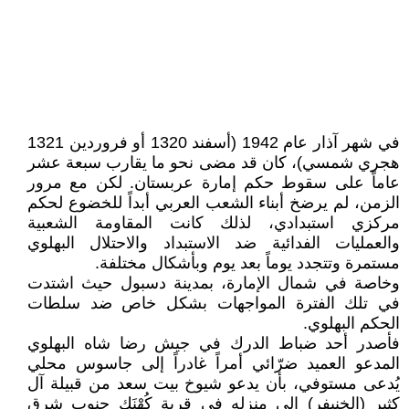
في شهر آذار عام 1942 (أسفند 1320 أو فروردين 1321
هجري شمسي)، كان قد مضى نحو ما يقارب سبعة عشر
عاماً على سقوط حكم إمارة عربستان. لكن مع مرور
الزمن، لم يرضخ أبناء الشعب العربي أبداً للخضوع لحكم
مركزي استبدادي، لذلك كانت المقاومة الشعبية
والعمليات الفدائية ضد الاستبداد والاحتلال البهلوي
مستمرة وتتجدد يوماً بعد يوم وبأشكال مختلفة.
وخاصة في شمال الإمارة، بمدينة دسبول حيث اشتدت
في تلك الفترة المواجهات بشكل خاص ضد سلطات
الحكم البهلوي.
فأصدر أحد ضباط الدرك في جيش رضا شاه البهلوي
المدعو العميد ضرّائي أمراً غادراً إلى جاسوس محلي
يُدعى مستوفي، بأن يدعو شيوخ بيت سعد من قبيلة آل
كثير (الخنيفر) إلى منزله في قرية كُهْنَك جنوب شرق