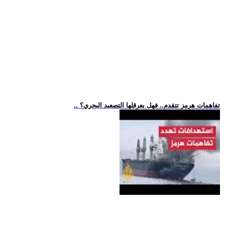
.. تفاهمات هرمز تتقدم.. فهل يعرقلها التصعيد البحري؟