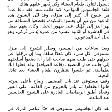
دسبول لتناول طعام العشاء وكي يُجهز عليهم هناك.
فنّفذ الجاسوس المؤامرة كما طُلب منه. فقد دعا عدداً
من شيوخ آل كثير إلى منزله، وقد لبّى الشيوخ هذه
الدعوة من غير أن يعلموا بالمكيدة، فقطعوا المسافة من
نهر الدز إلى كُهْنَك على ظهور الخيل. وكان بينهم طفل
في العاشرة أو الثانية عشرة من عمره يُدعى تُركي، وهو
نجل أحد المدعوين.
وبعد ساعات من المسير، وصل الشيوخ إلى منزل
مستوفي. كل شيء كان مُعدّاً سلفاً. وما إن ترجّلوا عن
خيولهم حتى طلب منهم صاحب الدار أن يضعوا أسلحتهم
إلى جانب جدار المضيف (قاعة الضيافة). وقد فعلوا ذلك
بطمأنينة، ثم جلسوا ينتظرون طعام العشاء بعد تبادل
التحية.
وقف مستوفي عند باب المضيف، وصاح بأعلى صوته:
هاتوا الطعام! ثم بادر بالخروج من القاعة، على الفور
وفجأة أطلق الرصاصات الغادرة على الشيوخ الجالسين
عند المائدة.
لقد كان الجاسوس مستوفي قد خبّأ عناصر الدرك في