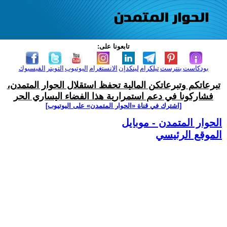
تابعونا على:
بودكاست
بنترست
تيلكرام
لينكدإن
الانستغرام
اليوتيوب
التويتر
الفيسبوك
تبرعاتكم وتبرعاتكن المالية تحفظ استقلال الحوار المتمدن،
فشاركونا في دعم استمرارية هذا الفضاء اليساري الحر
[اشترك في قناة ‫«الحوار المتمدن» على اليوتيوب]
الحوار المتمدن - موبايل
الموقع الرئيسي