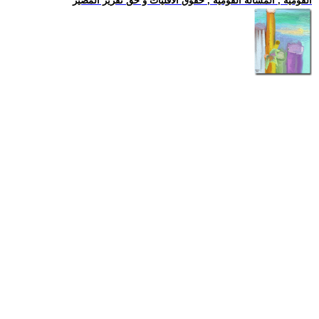
القومية , المسالة القومية , حقوق الاقليات و حق تقرير المصير