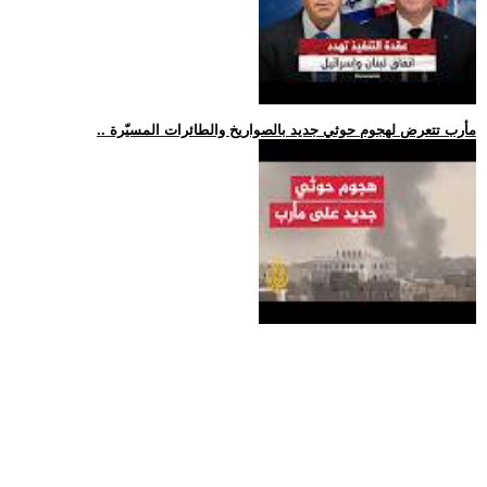
.. مأرب تتعرض لهجوم حوثي جديد بالصواريخ والطائرات المسيّرة