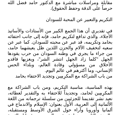
مقابلة ومراسلات مباشرة مع الدكتور حامد فضل الله
حرصاً على الدقة وحفظ الحقوق).
التكريم والتعبير عن المحبة للسودان
في تقديري أن هذا الجمع الكبير من الأستاذات والأساتيذ
الأجلاء، والذي تدافع لتكريم حامد، فإنه إلى جانب احتفائه
بحامد وتكريمه، قد عبر عن محبته للسودان. كما عبر عن
سعيه لتخفيف الآلام والحزن اللذين ظل يعيشهما حامد،
من جراء ما يجري في وطنه السودان من حرب يقودها
الجهل "كلما زاد الجهل انتشر الشر"، ويغزيها فاقدو
الأخلاق من مسؤولي وقادة العالم، وبلداء الحس
الإنساني، وما أكثرهم في عالم اليوم.
من باب الشراكة مع المكرِمِين وتجديد الاحتفاء بحامد
بهذه المناسبة، مناسبة التكريم، ومن باب الشراكة مع
المكرِمِين لحامد، وتجديداً للاحتفاء به والتقدير لعطائه،
نعيد نشر تقديمنا للجزئيين من سلسلة ترجماته من اللغة
الألمانية إلى العربية، الأول بعنوان: الإسلام والاندماج في
ألمانيا وأوروبا وآراء حول الشرق الأوسط ومستقبله،