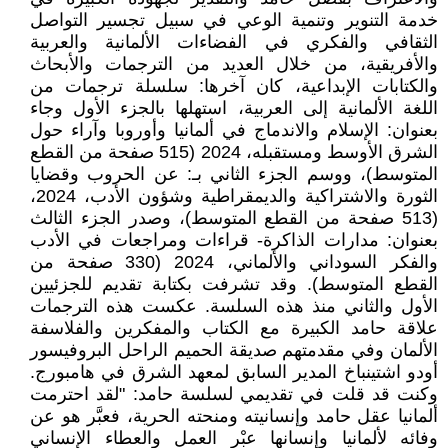
خدمة التنوير وتنمية الوعي في سبيل تجسير التواصل
الثقافي والفكري في الفضاءات الألمانية والعربية
والأفريقية، من خلال العديد من الترجمات والأبحاث
والكتابات الإبداعية، كان آخرها: سلسلة ترجمات من
اللغة الألمانية إلى العربية، استهلها بالجزء الأول وجاء
بعنوان: الإسلام والاندماج في ألمانيا وأوروبا وآراء حول
الشرق الأوسط ومستقبله، 2024 (515 صفحة من القطع
المتوسط)، ووسم الجزء الثاني بـ: عن الحروب وقضايا
الثورة والاشتراكية والديمقراطية وشؤون الأدب، 2024،
(513 صفحة من القطع المتوسط)، وصدر الجزء الثالث
بعنوان: مدارات الذاكرة- قراءات ومراجعات في الأدب
والفكر السوداني والألماني، 2024 (330 صفحة من
القطع المتوسط). وقد تشرفت بكتابة تقديم للجزئيين
الأول والثاني منذ هذه السلسة. عكست هذه الترجمات
علاقة حامد الكبيرة مع الكتاب والمفكرين والفلاسفة
الألمان وفي مقدمتهم صديقة الحميم الراحل البروفيسور
أودو اشتينباخ المدير السابق لمعهد الشرق في هامبورج.
وكنت قد قلت في تقديمي لسلسة حامد: "لقد احترمت
ألمانيا عقل حامد وإنسانيته ومنحته الحرية، فعبَّر هو عن
وفائه لألمانيا وإنسانها عبْر العمل والعطاء الإنساني