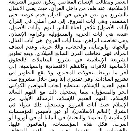
العصر ومطالب الإنسان المعاصر. ويكون تطوير الشريعة
الإسلامية، عند طه، من داخل القرآن، حيث يعني الانتقال
بالتشريع من نص فرعي في القرآن خدم غرضه حتى
استنفده، وهي آيات الفروع، إلى نص أصلي في القرآن
(آيات الأصول) مُدَّخر لحياة الناس اليوم. وآيات الأصول،
عنده، هي آيات الحرية والمسؤولية وكرامة الإنسان،
وهي تخاطب الراهن، بينما آيات الفروع، هي آيات القتال،
والجهاد، والوصاية، والحجاب، واللا حرية، وعدم انصاف
المرأة، فهي تخاطب القرن السابع الميلادي. ويقع تطوير
الشريعة الإسلامية في تشريع المعاملات كالحقوق
الأساسية للأفراد، وكالنظم الاقتصادية والسياسية، إلى
آخر ما يرتبط بتحولات المجتمع، ولا يقع التطوير في
تشريع العبادات. وفي تقديري إننا ومن خلال مشروع طه:
الفهم الجديد للإسلام، نستطيع إنجاب المواطن الكوكبي
الحر والمسؤول، بينما يستحيل ذلك مع الفهم السائد
للإسلام، الفهم القديم للإسلام، الرسالة الأولى من
الإسلام حيث آيات الفروع. ويستحيل ذلك سواء في
الشرق (العالم الإسلامي)، أو عبر تأسيس المؤسسات
الإسلامية (التعليمية والبحثية) في ألمانيا أو في أوروبا أو
الغرب، فكل هذه المؤسسات، والقائمون عليها،
والخدمات التي تقدمها، تصب في الفهم المتخلف