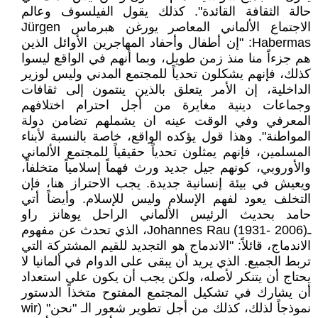
حالة الثقافة القائدة". كذلك يقول الفيلسوف وعالم
الاجتماع الألماني المعاصر يورغن هبرماس Jürgen
Habermas: "إن أطفال وأحفاد المهاجرين الأوائل الذين
هم جزءاً منا منذ زمن طويل، وبما أنهم في الواقع ليسوا
كذلك، فإنهم يشكلون تحدياً للمجتمع المدني وليس لوزير
الداخلية، إن الأمر يتعلق بالذين ينتمون إلى ثقافات
وجماعات دينية مغايرة من أجل احترام اختلافهم
المعرفي وفي الوقت عينه ان يشملهم تضامن دولة
المواطنة". وهذا قول يؤكده الواقع، خاصة بالنسبة لأبناء
المسلمين، فإنهم يمثلون تحدياً حقيقياً للمجتمع الألماني
والأوروبي، كونهم جيل جديد ورث فهماً إسلامياً متخلفاً،
ويعيش في بيئة إنسانية جديدة. يجب الاحتراز هنا، فإن
التخلف يعود لفهم الإسلام وليس للإسلام. وأيضاً أتي
حامد بحديث الرئيس الألماني الراحل يوهانز راو
ـJohannes Rau (1931- 2006)، الذي تحدث عن مفهوم
الاندماج، قائلاً: "الاندماج هو التجديد للقيم المشتركة التي
تربط الجميع. الذي يريد أن يبقى على الدوام في ألمانيا لا
يحتاج أن يتنكر لأصله، ولكن يجب أن يكون على استعداد
أن يشارك في تشكيل المجتمع المفتوح متخذاً الدستور
نموذجاً لذلك، كذلك من أجل تطوير شعور الـ "نحن" (wir