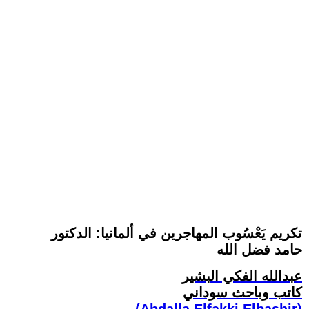
تكريم يَعْسُوب المهاجرين في ألمانيا: الدكتور
حامد فضل الله
عبدالله الفكي البشير
كاتب وباحث سوداني
(Abdalla Elfakki Elbashir)