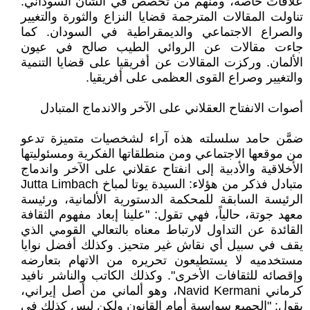
علاقات خاصة، ومنهم من تخصص في الشأن السوداني.
تناولت المقالات المترجمة قضايا النزاع والثورة والتغيير
والصراع الاجتماعي والديمقراطية في السودان. كما
جاءت مقالات عن الروائي الطيب صالح في عيون
الألمان. وركزت المقالات عن أفريقيا على قضايا التنمية
والتغيير وصراع القوى العظمى على أفريقيا.
أصوات الانفتاح العقلاني على الآخر والاندماج المتبادل
ضمَّن حامد سلسلته هذه آراء لشخصيات متميزة تدعو
من موقعها الاجتماعي ومن منطلقاتها الفكرية ومسئوليتها
الأخلاقية والأدبية إلى انفتاح عقلاني على الآخر واندماج
متبادل فذكر من هؤلاء: السيدة يوتا لمباخ Jutta Limbach
الرئيسة السابقة للمحكمة الدستورية الألمانية، ورئيسة
معهد جوتة، حالياً، فهي تقول: "علينا إبعاد مفهوم الثقافة
القائدة عن التداول لارتباط معناه بالتعالي القومي الذي
يقف في سبيل أي نقاش غير متحيز. وكذلك أفضل نوايا
مستخدميه لا يستطيعون تحريره من الاتهام بتعارضه
وإقصائه للثقافات الأخرى". وكذلك الكاتب والناشر نافيد
كرماني Navid Kermani، وهو ألماني من أصل إيراني،
يقول: "الجميع سواسية أمام القانون ولكن ليس كذلك في