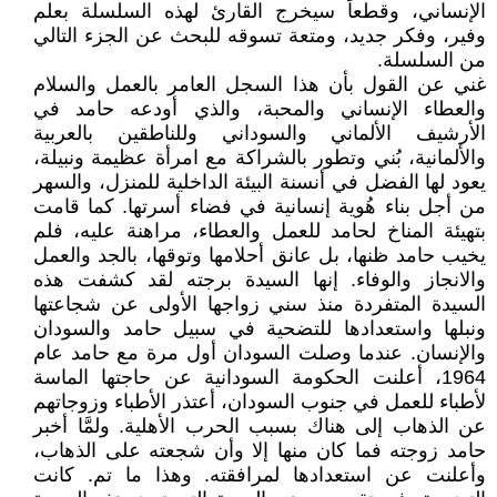
الإنساني، وقطعاً سيخرج القارئ لهذه السلسلة بعلم
وفير، وفكر جديد، ومتعة تسوقه للبحث عن الجزء التالي
من السلسلة.
غني عن القول بأن هذا السجل العامر بالعمل والسلام
والعطاء الإنساني والمحبة، والذي أودعه حامد في
الأرشيف الألماني والسوداني وللناطقين بالعربية
والألمانية، بُني وتطور بالشراكة مع امرأة عظيمة ونبيلة،
يعود لها الفضل في أنسنة البيئة الداخلية للمنزل، والسهر
من أجل بناء هُوية إنسانية في فضاء أسرتها. كما قامت
بتهيئة المناخ لحامد للعمل والعطاء، مراهنة عليه، فلم
يخيب حامد ظنها، بل عانق أحلامها وتوقها، بالجد والعمل
والانجاز والوفاء. إنها السيدة برجته لقد كشفت هذه
السيدة المتفردة منذ سني زواجها الأولى عن شجاعتها
ونبلها واستعدادها للتضحية في سبيل حامد والسودان
والإنسان. عندما وصلت السودان أول مرة مع حامد عام
1964، أعلنت الحكومة السودانية عن حاجتها الماسة
لأطباء للعمل في جنوب السودان، أعتذر الأطباء وزوجاتهم
عن الذهاب إلى هناك بسبب الحرب الأهلية. ولمَّا أخبر
حامد زوجته فما كان منها إلا وأن شجعته على الذهاب،
وأعلنت عن استعدادها لمرافقته. وهذا ما تم. كانت