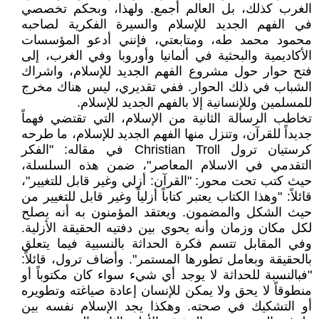
الغرب كذلك، بل العالم أجمع. ولهذا، وبحكم تخصصي
في الفهم الجديد للإسلام والسيرة الفكرية لصاحبه
محمود محمد طه، ومتابعتي، فإنني أدعو المؤسسات
الأكاديمية والبحثية في ألمانيا وأوروبا وفي الغرب، إلى
فتح حوار حول مشروع الفهم الجديد للإسلام، واشراك
الشباب في ذلك الحوار. ففي تقديري، ليس هناك مخرج
للمسلمين وللإنسانية إلا بالفهم الجديد للإسلام.
تخاطب الرسالة الثانية من الإسلام، التي تقتضي فهماً
جديداً للقرآن، وتنزل منها الفهم الجديد للإسلام، ما طرحه
كرستيان ترول Christian Troll في مقاله: "الفكر
التقدمي في الاسلام المعاصر"، ضمن هذه السلسلة،
حيث كتب تحت محور: "القرآن: أزلي وغير قابل للتغيير"،
قائلاً: "وهذا الكتاب يعتبر كتاباً أزلياً وغير قابل للتغيير من
حيث الشكل والمضمون. ويعتقد المؤمنون به أنه يصلح
لكل مكان وزمان وأنه يحوي بين دفتيه الحقيقة الأزلية.
وفي المقابل تتسم فكرة الحداثة بالنسبية فيما يتعلق
بالحقيقة وبعامل تطورها المستمر". وأضاف ترول، قائلاً:
"فبالنسبة للحداثة لا يوجد أي شيء سواء كان مكتوباً أو
منطوقاً لا يحق ولا يمكن للإنسان إعادة صياغته وتطويره
أو التشكيك في صحته. وهكذا يجد الإسلام نفسه بين