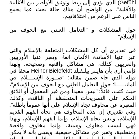
Gefühl) الذي يؤدي إلى ربط وتوثيق الأواصر بين الأغلبية
والأقلية". من الواضح أن هناك حالة بحث عما يجمع
الناس على الرغم من اختلافاتهم.
حول المشكلات و "التعامل العلني مع الخوف من
الإسلام"
في تقديري أن كل المشكلات المتعلقة بالإسلام والتي
عبر عنها الأساتذة الألمان آنفاً، ويعبر عنها الأوربيين
والغربيين كذلك، هي مشاكل واقعية وصحيحة. ولهذا
فإنني أرى بأن هايـنر بيلـِفـِلد Heiner Bielefeldt محقاً في
قوله الذي جاء ضمن مقاله: "صــورة الإســــلام في
ألمانيــــــا: حول التعامل العلني مع الخوف من الإسلام"،
حيث كتب، قائلاً: "ليس مفيداً ومن غير المعقول أو اللائق
الحكم على التصريحات المتحفظة أو الناقدة، وكذلك
المعبرة عن مخاوف تجاه الإسلام على أنها عموماً باطلة".
وفي تقديري إن هذه المخاوف هي تجاه الفهم القديم
للإسلام، وليس تجاه الإسلام، وإنما الفهم للإسلام، وبهذا
فهي ليست مخاوف وهمية، وإنما مخاوف واقعية
ومنطقية، وتعبر عن مشاكل حقيقية. ويقيني بأنه لا يمكن