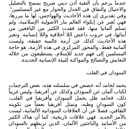
عندما يزعم بأن التقية أذن ديني صريح يسمح بالتضليل
والاحتيال والنفاق في الجدل والحوار مع غير المسلمين".
وفي تقديري إن هذه الأحاديث والهواجس، لها ما يبررها،
فهي تُعبر عن إنكواء العالم بنار الأصولية الإسلامية، ولم
تسلم ألمانيا منها، فقد فقدت الكثير من اليافعين من
أبنائها، في حروب داعش اللا أخلاقية واللا إنسانية. وتعبر
هذه الأحاديث كذلك عن أزمة عالمية حقيقة، وليست
ألمانية فقط، والمحور المركزي في هذه الأزمة، هو حاجة
المسلمين إلى فهم جديد للإسلام، يستطيعون من خلاله
التعايش والتصالح والمواكبة للبيئة الإنسانية الجديدة.
السودان في القلب
يحمد لحامد أنه خصص في سلسلته هذه، بعض الترجمات
لكتاب ألمان عن السودان وكذلك عن أفريقيا، وليس غريباً
ذلك، فحامد ظل يحمل السودان وأفريقيا في القلب،
كون السودان وطنه، وتمثل أفريقيا بعضاً من تكوينه
الثقافي، فضلاً عن أن العلاقات السودانية الألمانية، ليست
بالأمر الجديد. فهي علاقات تاريخية، كما أن هناك الكثير
من الأساتيذ والباحثين الألمان، الذين تربطهم بالسودان