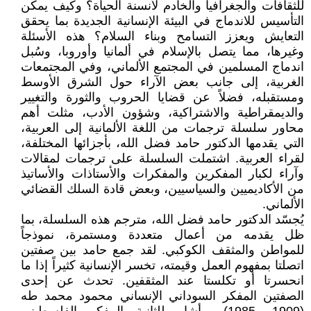
للثقافات والجغرافيا والخادم لأنسنة الحياة؟ وكيف يمكن
التأسيس للاندماج في البيئة الإنسانية الجديدة بما يحقق
التعايش ويعزز التسامح وبناء السلام؟ هذه الأسئلة
وغيرها، مما يتصل بالإسلام في ألمانيا وأوروبا، وسُبل
اندماج المسلمين في المجتمع الألماني، وفي المجتمعات
الغربية، إلى جانب بعض الآراء حول الشرق الأوسط
ومستقبله، فضلاً عن قضايا الحروب والثورة والتغيير
والديمقراطية والاشتراكية، وشؤون الأدب، مثلت أهم
محاور سلسلة ترجمات من اللغة الألمانية إلى العربية،
التي يقدمها الدكتور حامد فضل الله، بأجزائها المختلفة،
لقراء العربية. اشتملت السلسلة على ترجمات لمقالات
وآراء لكبار المفكرين والمفكرات والأستاذات والأساتيذ
من الأكاديميين والسياسيين، وبعض قادة السلك القضائي
الألماني.
يُجسّد الدكتور حامد فضل الله، مترجم هذه السلسلة، بما
ظل يقدمه من أعمال متعددة ومستمرة، نموذجاً
للمواطن والمثقف الكوكبي. لقد جمع حامد بين صفتين
اتصلتا بمفهوم العمل وقيمته، تخسر الإنسانية كثيراً إذا ما
انحسرتا أو تكلستا عند المثقفين. تحدث عن إحدى
الصفتين المفكر السوداني الإنساني محمود محمد طه