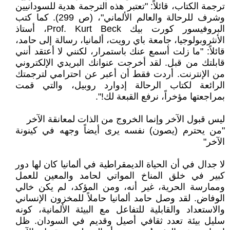
ترجمة الكتاب، قائلاً: "تعتبر هذه الترجمة هدية للسودانيين
وشرف للرحالة والعالم الألماني"، (ص 299). كما كتب
البروفيسور كورت بيك Prof. Kurt Beck، أستاذ
الأنثروبولوجيا، جامعة باي رويت، ألمانيا، رسالة إلى حامد،
قائلاً: "ما زلت أسمع عنك باستمرار، لكنني لا أعتقد أنني
قابلتك من قبل. لقد أخرجت عنوانك البريدي الإلكتروني
من الإنترنت. أردت فقط أن أعبر عن احترامي لترجمتك
الرائعة لكتاب الرحالة إدوارد روبيل، والتي قمت
بمراجعتها مؤخراً، نرفع القبعة لك!".
ليس قبول الآخر وإنما الخروج من الذات لمعانقة الآخر
"من يحترم (يصون) نفسه يرى أيضاً وجهه في كينونة
الآخر"
لا جدال في أن الحياة الديمقراطية في ألمانيا كان لها دور
كبير في خلق المناخ المواتي لحامد والمعين للعمل
وممارسة الحرية، غير أنه، ومن المؤكد، لم يكن خالي
الوفاض. لقد وصل حامد ألمانيا حاملاً للمخزون الإنساني
والاستعداد والقابلية للتفاعل مع البيئة الألمانية، كونه
سليل بيئة تعدد ثقافي أصيل وقديم في السودان. ظل