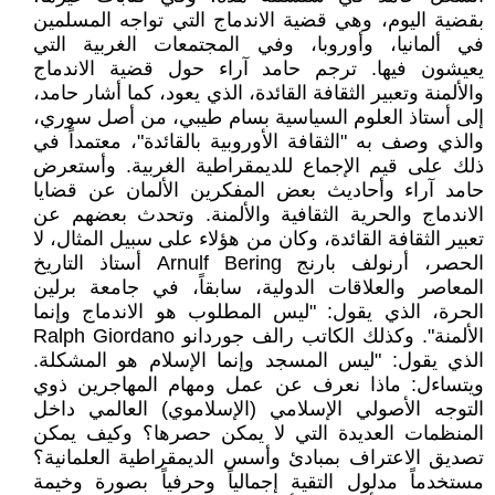
بقضية اليوم، وهي قضية الاندماج التي تواجه المسلمين
في ألمانيا، وأوروبا، وفي المجتمعات الغربية التي
يعيشون فيها. ترجم حامد آراء حول قضية الاندماج
والألمنة وتعبير الثقافة القائدة، الذي يعود، كما أشار حامد،
إلى أستاذ العلوم السياسية بسام طيبي، من أصل سوري،
والذي وصف به "الثقافة الأوروبية بالقائدة"، معتمداً في
ذلك على قيم الإجماع للديمقراطية الغربية. وأستعرض
حامد آراء وأحاديث بعض المفكرين الألمان عن قضايا
الاندماج والحرية الثقافية والألمنة. وتحدث بعضهم عن
تعبير الثقافة القائدة، وكان من هؤلاء على سبيل المثال، لا
الحصر، أرنولف بارنج Arnulf Bering أستاذ التاريخ
المعاصر والعلاقات الدولية، سابقاً، في جامعة برلين
الحرة، الذي يقول: "ليس المطلوب هو الاندماج وإنما
الألمنة". وكذلك الكاتب رالف جوردانو Ralph Giordano
الذي يقول: "ليس المسجد وإنما الإسلام هو المشكلة.
ويتساءل: ماذا نعرف عن عمل ومهام المهاجرين ذوي
التوجه الأصولي الإسلامي (الإسلاموي) العالمي داخل
المنظمات العديدة التي لا يمكن حصرها؟ وكيف يمكن
تصديق الاعتراف بمبادئ وأسس الديمقراطية العلمانية؟
مستخدماً مدلول التقية إجمالياً وحرفياً بصورة وخيمة