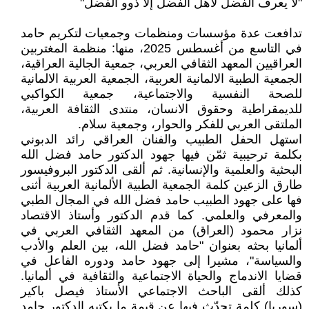
"لا يعرف الفضل لأهل الفضل إلا ذوو الفضل"
تدافعت عدة مؤسسات ومنظمات وجمعيات لتكريم حامد
في التاسع من أغسطس 2025، منها: منظمة المغتربين
العراقيين المعهد الثقافي العربي، جمعية الجالية العراقية،
الجمعية الطبية الالمانية العربية، الجمعية العربية الالمانية
للصحة النفسية والاجتماعية، جمعية الكواكبي
للديمقراطية وحقوق الانسان، منتدى الثقافة العربية،
الملتقى العربي للفكر والحوار، وجمعية سلام.
استهل الحفل الطبيب والفنان العراقي رائد الدبوني
بكلمة ترحيبية ثمّن فيها جهود الدكتور حامد فضل الله
البحثية والعلمية والإنسانية. ثم ألقى الدكتور البروفيسور
طارق الزعين كلمة الجمعية الطبية الألمانية العربية أثنى
فها على جهود الطبيب حامد فضل الله في المجال الطبي
والمعرفي والعلمي. كما قدم الدكتور وأستاذ الاقتصاد
نزار محمود (العراق) من المعهد الثقافي العربي في
ألمانيا بحثه بعنوان "حامد فضل الله، بين العلم والأدب
والسياسة"، مشيرا إلى جهود حامد ودوره الفاعل في
قضايا الاندماج والحياة الاجتماعية والثقافية في ألمانيا.
كذلك ألقى الباحث الاجتماعي الأستاذ فيصل باكير
(سوريا) كلمة تحدّث فيها عن قيمة ما يكتبه الدكتور حامد