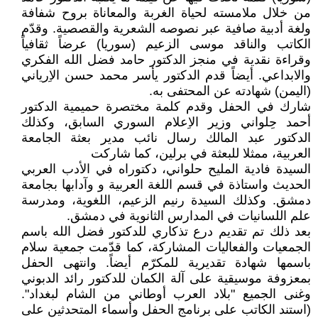
من خلال ملامسته لحياة الغربة والمعاناة بروح شفافة
ولغة أدبية صافية عبر نصوصه الشعرية والقصصية. وقدّم
الكاتب والناقد موسى الزعيم (سوريا) عرضاً ثقافياً
وقراءة نقدية في منجز الدكتور حامد فضل الله الفكري
والابداعي. أيضاً قدم الدكتور يأسر محمد حسن الاِرياني
(اليمن) شهادته عن المحتفى به.
شارك في الحفل وقدم كلمة مختصرة حميمية الدكتور
أحمد حِلواني وزير الاِعلام السوري السابق، وكذلك
الدكتور عبد المالك رسال نائب مدير بعثة الجامعة
العربية، ممثلا للبعثة في برلين، كما شاركت
السيدة فادية المليح حلواني، دكتوراه في الأدب العربي
الحديث واستاذة في قسم اللغة العربية و وآدابها بجامعة
دمشق. وكذلك السيدة رنيم الزعيم، اللغوية، ومدرسة
علم اللسانيات في المدارس الثانوية في دمشق.
بعد ذلك تم تقديم درع تذكاري للدكتور فضل الله باسم
الجمعيات والفعاليات المشاركة، كما قدّمت جمعية سلام
باسمها شهادة تقديرية للمكرّم أيضاً. وانتهى الحفل
بمعزوفة موسيقية على آلة الكمان للدكتور رائد الدبوني
وغنى الجميع "بلاد العرب أوطاني من الشام لبغداد".
(استند الكاتب على برنامج الحفل وأسماء المتحدثين على