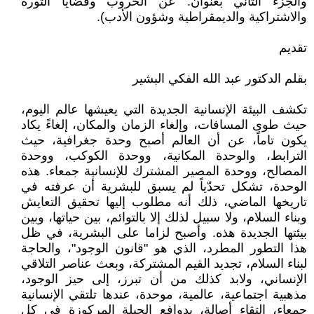
والجزء الثاني بعنوان: عن الحروب وقضايا الثورة
والاشتراكية والديمقراطية وشؤون الأدب).
تقديم
بقلم الدكتور عبد الله الفكي البشير
تكشف البيئة الإنسانية الجديدة التي يعيشها عالم اليوم،
حيث طوى المسافات، وإلغاء الزمان والمكان، إلغاءً يكاد
يكون تاماً، عن أن العالم أصبح وحدة جغرافية، حيث
الترابط، والوحدة المكانية، ووحدة الكوكب، ووحدة
المصالح، ووحدة المصير المشترك للإنسانية جمعاء. هذه
الوحدة، تشكل تحدّياً لم يسبق للبشرية أن عرفته في
تاريخها الماضي، ذلك أنه مطلوب إليها تحقيق التعايش
وبناء السلام، ولا سبيل لذلك إلا بالتوائم، بين حياتها، وبين
بيئتها الجديدة هذه. وأصبح لزاما على البشرية، في ظل
هذا التطور المطرد، الذي هو "قانون الوجود"، والحاجة
لبناء السلام، تجديد القيم المشتركة، وبعث عناصر التلاقي
الإنساني، ولابد كذلك من أن تبرز، إلى حيز الوجود،
مذهبية اجتماعية، عالمية، موحدة، عندها تلتقي الإنسانية
جمعاء، التقاء أصالة، بدوافع الجبلة المركوزة في كل