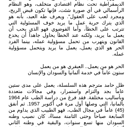
الديمقراطية تحت نظام اقتصادي متخلف، وهو النظام
الرأسمالي في أي صورة شئت، فإنها تكون قبض الريح،
ومجرد لعب على العقول". ويعرف طه العبد، بأنه هو
الذي يترك حرية عمل ما يريد خوف المسئولية التي
تترتب على الخطأ، وأما الفوضوي فهو الذي يحب أن
يعمل ما يريد، ولكنه عند الخطأ يحاول جاهداً أن يخدع
القانون ويتهرب من تحمل مسؤولية عمله، بينما الفرد
الحر هو الذي يعمل، يعمل ما يريد ويتحمل مسؤولية
عمله.
الحر هو من يعمل.. العبقري هو من يعمل
ستون عاماً في خدمة ألمانيا والسودان والإنسان
ظل حامد مترجم هذه السلسلة، يعمل على مدى ستين
عاماً بجد والتزام واستمرار، وفي مجالات متعددة
وبأساليب مختلفة. فقد فرغ من دراسة الطب عام 1964
بألمانيا، التي وصلها أول مرة في أكتوبر 1957. ثم أنفق
(45) عاماً في مجال الطب، فهو الطبيب الذي يداوم من
السابعة صباحاً وحتى الثامنة مساءً، كان نصيب وطنه
السودان منها تسع سنوات، والبقية في وطنه الثاني