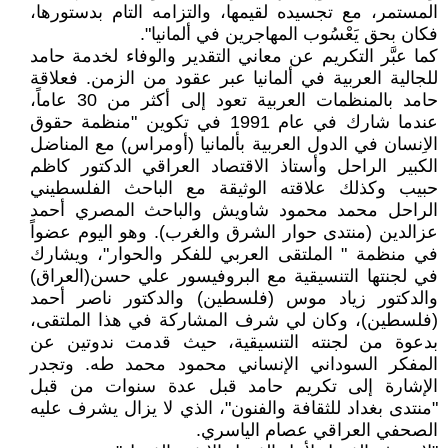
المستمر، مع تجسيده لقيمها، والتزامه التام بدستورها،
فكان بحق يَعْسُوب المهاجرين في ألمانيا".
كما عبَّر التكريم عن معاني التقدير والوفاء لخدمة حامد
للجالية العربية في ألمانيا عبر عقود من الزمن. فعلاقة
حامد بالمنظمات العربية تعود إلى أكثر من 30 عاماً،
عندما شارك في عام 1991 في تكوين "منظمة حقوق
الاِنسان في الدول العربية بألمانيا (أومراس) مع المناضل
الكبير الراحل وأستاذ الاقتصاد العراقي الدكتور كاظم
حبيب وكذلك علاقته الوثيقة مع الباحث الفلسطيني
الراحل محمد محمود شاويش والباحث المصري أحمد
عزالدين (منتدى حوار الشرق والغرب). وهو اليوم عضواً
في منظمة " الملتقى العربي للفكر والحوار"، ويشارك
في لجنتها التنسيقية مع البروفيسور علي حسن(العراق)
والدكتور زياد موس (فلسطين) والدكتور ناصر أحمد
(فلسطين)، وكان لي شرف المشاركة في هذا الملتقى،
بدعوة من لجنته التنسيقية، حيث قدمت ندوتين عن
المفكر السوداني الإنساني محمود محمد طه. وتجدر
الإشارة إلى تكريم حامد قبل عدة سنوات من قبل
"منتدى بغداد للثقافة والفنون"، الذي لا يزال يشرف عليه
الصحفي العراقي عصام الياسري.