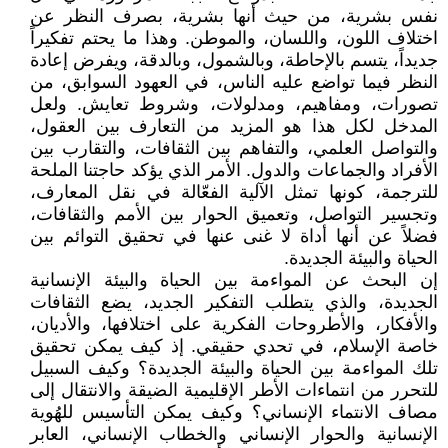
نفس بشرية، من حيث أنها بشرية، بصرف النظر عن
اختلاف اللون، واللسان، والموطن. وهذا ما يحتم تفكيراً
جديداً، يتسم بالإحاطة، وبالشمول، وبالدقة، ويفرض إعادة
النظر فيما تواضع عليه الناس، في العهود السوابق، من
تصورات، ومفاهيم، ومدلولات، وشروط تعايش. ولعل
المدخل لكل هذا هو المزيد من التعارف بين العقول،
والتواصل العلمي، والتفاهم بين الثقافات، والتقارب بين
الأفراد والجماعات والدول. الأمر الذي يؤكد حاجتنا الملحة
للترجمة، كونها تمثل الآلية الفعّالة في نقل المعارف،
وتجسير التواصل، وتعميق الحوار بين الأمم والثقافات،
فضلاً عن أنها أداة لا غنى عنها في تحقيق التوائم بين
الحياة والبيئة الجديدة.
إن البحث عن المواءمة بين الحياة والبيئة الإنسانية
الجديدة، والذي يتطلب التفكير الجديد، يضع الثقافات
والأفكار، والأطروحات الفكرية على اختلافها، والأديان،
خاصة الإسلام، في تحدي حقيقي. إذ كيف يمكن تحقيق
تلك المواءمة بين الحياة والبيئة الجديدة؟ وكيف السبيل
للتحرر من انتماءات الأطر الإقليمية الضيقة والانتقال إلى
مصاف الانتماء الإنساني؟ وكيف يمكن التأسيس للهُوية
الإنسانية والحوار الإنساني والخطاب الإنساني، العابر