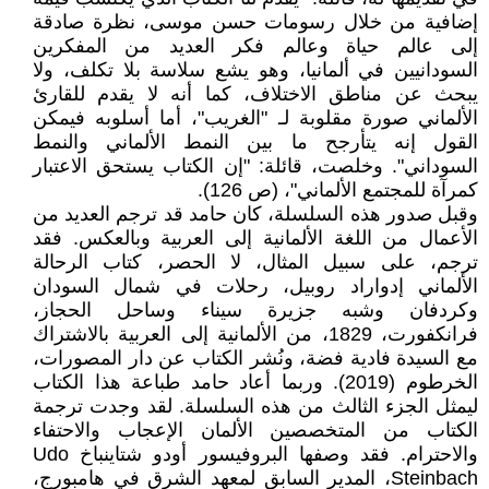
إضافية من خلال رسومات حسن موسى، نظرة صادقة
إلى عالم حياة وعالم فكر العديد من المفكرين
السودانيين في ألمانيا، وهو يشع سلاسة بلا تكلف، ولا
يبحث عن مناطق الاختلاف، كما أنه لا يقدم للقارئ
الألماني صورة مقلوبة لـ "الغريب"، أما أسلوبه فيمكن
القول إنه يتأرجح ما بين النمط الألماني والنمط
السوداني". وخلصت، قائلة: "إن الكتاب يستحق الاعتبار
كمرآة للمجتمع الألماني"، (ص 126).
وقبل صدور هذه السلسلة، كان حامد قد ترجم العديد من
الأعمال من اللغة الألمانية إلى العربية وبالعكس. فقد
ترجم، على سبيل المثال، لا الحصر، كتاب الرحالة
الألماني إدواراد روبيل، رحلات في شمال السودان
وكردفان وشبه جزيرة سيناء وساحل الحجاز،
فرانكفورت، 1829، من الألمانية إلى العربية بالاشتراك
مع السيدة فادية فضة، ونُشر الكتاب عن دار المصورات،
الخرطوم (2019). وربما أعاد حامد طباعة هذا الكتاب
ليمثل الجزء الثالث من هذه السلسلة. لقد وجدت ترجمة
الكتاب من المتخصصين الألمان الإعجاب والاحتفاء
والاحترام. فقد وصفها البروفيسور أودو شتاينباخ Udo
Steinbach، المدير السابق لمعهد الشرق في هامبورج،