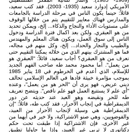
(1909- 1985). وأشار للثانية المفكر الفلسطيني
الأمريكي إدوارد سعيد (1935- 2003). فقد كتب سعيد،
قائلاً: حينما يكون الناس في مرحلة الدراسة بالجامعات
والمدارس فهناك معايير للتقييم يتم من خلالها الوقوف
على مستويات الأداء والنجاح والذكاء... إلخ، ويمكن تحديد
من هو العبقري. ولكن بعد اكمال فترة الدراسة ودخول
الناس إلى سوق العمل، ويكون هناك المعلم والمهندس
والطبيب والنجار والحداد... إلخ، وكل منهم في مجاله،
فما هو المشترك بينهم الذي من خلاله يمكننا التقييم حتى
نعرف من هو العبقري؟ أجاب سعيد، قائلاً: "العبقري هو
من يعمل". أما محمود محمد طه صاحب الفهم الجديد
للإسلام، الذي أعدم في الخرطوم في 18 يناير 1985
بموجب مؤامرة خبيثة قادها في العالم الإسلامي تحالف
ديني عريض، فهو يرى أن "الحر هو من يعمل"، وعنده
"أي علم لا يستتبع العمل فهو علم ناقص". ويتضح تعريف
طه للحر ونقيضه وهو العبد عند حديثه عن دور
الديمقراطية في إنجاب الأحرار، فقد كتب طه، قائلاً: "إن
الديمقراطية هي وسيلة لإنجاب الأحرار من العبيد،
والفوضويين، وهي صنو الاشتراكية، ولا خير في أيهما من
غير الأخرى. فإن الاشتراكية إذا طبقت تحت حكم
دكتاتوري لا تربى غير العبيد، وإذا ما حاولنا تطبيق