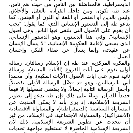
الديمقراطية. فالمفاضلة بين الناس من حيث هم ناس،
عند طه تكون، ومن داخل القرآن، بالعقل والأخلاق،
وليس بالدين أو العنصر أو اللغة أو اللون أو الجنس. كما
يدعو طه إلى الدستور الإنساني الذي، كما يقول: "يجب
أن يقوم على الأصول التي يلتقي فيها الناس وهي أصول
الإنسانية". وفي هذا الدستور، وهو الدستور الإنساني،
الذي يسعى لإقامة الحكومة الإنسانية، "لا يسأل الإنسان
عن عقيدته، وإنما يسأل عن صفاء الفكر، وإحسان
العمل".
والفكرة المركزية عند طه إن الإسلام رسالتان: رسالة
أولى تقوم على آيات الفروع (الآيات المدنية)، ورسالة
ثانية تقوم على آيات الأصول (الآيات المكية). وأن محمداً
أتي بالرسالتين، وهو قد فصَّل الرسالة الأولى تفصيلاً،
وأجمل الرسالة الثانية إجمالاً، ولا يقتضي تفصيلها إلا فهماً
جديداً للقرآن. وبناءً على ذلك فإن طه يدعو إلى تطوير
الشريعة الإسلامية، إذ يرى بأنه لا يمكن الحديث عن
المساواة السياسية (الديمقراطية)، والمساواة الاقتصادية
(الاشتراكية)، والمساواة الاجتماعية، في الإسلام، من غير
أن نتحدث عن تطوير الشريعة الإسلامية. ذلك لأن
الشريعة الإسلامية الحاضرة لا تستطيع مواجهة تحديات