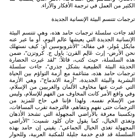
الكثير من العمل في ترجمة الأفكار والآراء.
ترجمات تتنسم البيئة الإنسانية الجديدة
لقد جاءت سلسلة ترجمات حامد هذه، وهي تتنسم البيئة
الإنسانية الجديدة التي يعيشها عالم اليوم، أو ما عبر عنه
مايكل مُولر، في مقاله: "الأنثروبوسين أو: كيف نستهلك
نحن الأرض- إرث عَالِم القرن: باول ج. كروتزن"، ضمن
هذه السلسلة، حيث كتب، قائلاً: "لقد غيرت الحضارة
الحديثة البيئة الطبيعية بشكل جذري"، جاءت سلسلة
ترجمات حامد هذه، متناغمة مع أزمة التواؤم بين الحياة
البشرية والبيئة الجديدة، "أزمة الاندماج"، وهي الأزمة
التي عبرت عنها مخاوف الألمان والغربيين من الإسلام،
وفي واقع الأمر كانت المخاوف من الفهم للإسلام، وليس
من الإسلام نفسه. ولهذا فإننا في حاج للمزيد من
الترجمات حتى نفهم ونتفاهم، فالترجمة تقرب المسافات،
وتكسبنا معرفة بالأراضي المجهولة التي تشحذ الأذهان
وتغذي الخيال، كما يقول جان كلود شميت: "الأراضي
المجهولة تغذي الخيال الجماعي". يقيني إن حامد بهذه
السلسلة قد قدم خدمة جليلة للمكتبة العربية، وللحوار