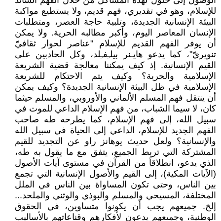
الوصول إلى حلول لهذه المشاكل من خلال الفهم السائد
للإسلام، وهو في تقديري، فهم قديم، ولا يستطيع مواكبة
البيئة الإنسانية الجديدة، وتلبية حاجة العصر، ومتطلبات
الإنسان المعاصر اليوم، وأكبر مطالبه الحرية. ولا يمكن
أن يوفر الفهم القديم للإسلام "عناصر لحوار ثقافيّ
تنويريّ"، كما يدعو هايـنر بيلـِفـِلد، وكل الحادبين على
القيم الإنسانية. إذ كيف يمكننا معالجة قضية الشريعة
الإسلامية والحرية؟ وكيف يتم الاحتكام للشريعة
الإسلامية في ظل البيئة الإنسانية الجديدة؟ وكيف يمكن
أن ينتقل فهم المسلم الألماني والأوروبي، والمسلم حيثما
كان، لا سيما الشباب، من فهم الإسلام الداعي للموت في
سبيل الله، إلى فهم الإسلام، كما يطرحه طه صاحب
الفهم الجديد للإسلام، الداعي إلى الحياة في سبيل الله
والإنسانية؟ ولعل حديث يوهانز راو عن التجديد للقيم
المشتركة التي تربط الجميع، يتفق مع ما يقول به طه،
الذي يدعو، انطلاقاً من القرآن في مستوى آيات الأصول
(الآيات المكية)، إلى القيم والأصول الإنسانية التي تجمع
بين الناس، وحتى تكون المساواة بين الناس في الملل
المختلفة، المسيحي والمسلم والبوذي والوثني والملحد...
إلخ. جميعهم يجب أن يكونوا متساوين، في الحقوق
الوطنية، وجميعهم يدعون لأفكارهم وقناعاتهم بالأساليب