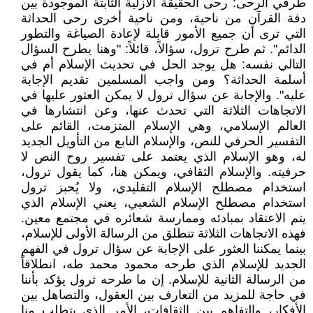
طرفي الرحى: رحى الحقيقة الأزلية الثابتة الموجودة بين
دفة القرآن من ناحية، ومن ناحية أخرى رحى الحداثة
التي ترى أن جميع الأمور قابلة لإعادة الصياغة والتطور
الدائم". ثم طرح ترول، سؤالاً، قائلاً: "وهنا يطرح السؤال
التالي نفسه: هل يوجد الحل في تحديث الإسلام أم في
أسلمة الحداثة؟ ومن واجب المسلمين تقديم الإجابة
عليه". والإجابة عن سؤال ترول لا يمكن العثور عليها في
الاتجاهات الثلاثة التي تحدث عنها، وعن انتشارها في
العالم الإسلامي، وهي الإسلام المتزمت، القائم على
التفسير الحرفي للنص، والإسلام النابع من التأويل الجديد
له، وهو الإسلام الذي يعتمد على تفسير روح النص لا
حرفيته. والإسلام الثقافي، ويمكن هنا، كما يقول ترول،
استخدام مصطلح الإسلام التقليدي، ولا يُحبز ترول
استخدام مصطلح الإسلام الشعبي، يعني الإسلام الذي
يتم الاعتقاد بمبادئه وممارسة شعائره في مجتمع معين.
فهذه الاتجاهات الثلاثة تنطلق من الرسالة الأولى للإسلام،
بينما يمكننا العثور على الإجابة عن سؤال ترول في الفهم
الجديد للإسلام الذي طرحه محمود محمد طه، انطلاقاً
من الرسالة الثانية للإسلام. إن ما طرحه ترول يؤكد بأننا
في حاجة للمزيد من التعارف بين العقول، والتصاهل بين
الأفكار، والتفاهم بين الثقافات، الأمر الذي يتطلب منا