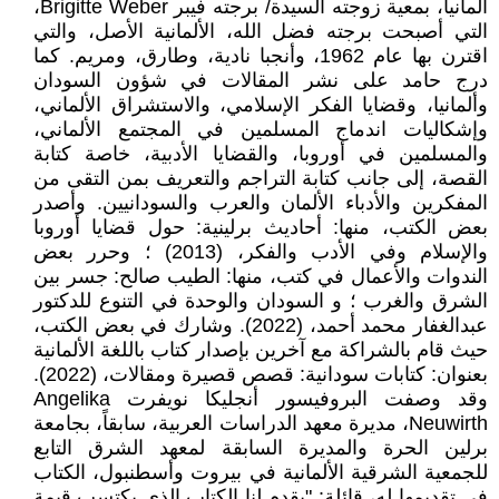
ألمانيا، بمعية زوجته السيدة/ برجته فيبر Brigitte Weber،
التي أصبحت برجته فضل الله، الألمانية الأصل، والتي
اقترن بها عام 1962، وأنجبا نادية، وطارق، ومريم. كما
درج حامد على نشر المقالات في شؤون السودان
وألمانيا، وقضايا الفكر الإسلامي، والاستشراق الألماني،
وإشكاليات اندماج المسلمين في المجتمع الألماني،
والمسلمين في أوروبا، والقضايا الأدبية، خاصة كتابة
القصة، إلى جانب كتابة التراجم والتعريف بمن التقى من
المفكرين والأدباء الألمان والعرب والسودانيين. وأصدر
بعض الكتب، منها: أحاديث برلينية: حول قضايا أوروبا
والإسلام وفي الأدب والفكر، (2013) ؛ وحرر بعض
الندوات والأعمال في كتب، منها: الطيب صالح: جسر بين
الشرق والغرب ؛ و السودان والوحدة في التنوع للدكتور
عبدالغفار محمد أحمد، (2022). وشارك في بعض الكتب،
حيث قام بالشراكة مع آخرين بإصدار كتاب باللغة الألمانية
بعنوان: كتابات سودانية: قصص قصيرة ومقالات، (2022).
وقد وصفت البروفيسور أنجليكا نويفرت Angelika
Neuwirth، مديرة معهد الدراسات العربية، سابقاً، بجامعة
برلين الحرة والمديرة السابقة لمعهد الشرق التابع
للجمعية الشرقية الألمانية في بيروت وأسطنبول، الكتاب
في تقديمها له، قائلة: "يقدم لنا الكتاب الذي يكتسب قيمة