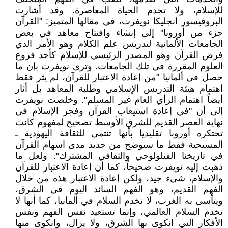
للإسلام، ولا تخدم الحياة المعاصرة. وقد أشارت
البروفيسور انجليكا نويفرت، في مقالها المتميز: "القرآن
جزء من أوروبا" إلى إنشاء وافتتاح معاهد في بعض
الجامعات الألمانية لتدريس علم الكلام وهو الأمر الذي
فرض القرآن وهو المصدر الرئيسي للإسلام كأحد فروع
العلوم المقررة في تلك الجامعات. وترى نويفرت بإن ما
حصل في ألمانيا "من إعادة الاعتبار للقرآن، لم يثر فقط
اهتمام هيئة التدريس الإسلامي وطلبة المعاهد بل أثار
أيضاً اهتمام الرأي العام غير المسلم". وخلصت نويفرت
إلى أن "في إعادة استيعاب القرآن وفجر الإسلام في
نهاية العصر القديم للشرق الأوسط تصحيح لمفهوم كانت
تحتكره أوروبا تقليديا بأنها تنتمى للثقافة اليهودية ـ
المسيحية فقط ما سيوضح من جديد مدى اسهام القرآن
في تاريخنا الفيلولوجي والثقافي المشترك". ولعل ما
ذهبت إليه نويفرت صحيحاً، كما أن إعادة الاعتبار للقرآن
والإسلام، شيء جيد، ولكن إعادة الاعتبار هذه من خلال
الفهم القديم، وهو الفهم السائد اليوم في الشرق،
ويتأسى به الغرب، لا تخدم السلام في ألمانيا، كما أنها لا
تخدم السلام العالمي، وإنما تستعيد نفس الفهم ونفس
الأفكار التي انكوى بها الشرق، ولا يزال، وانكوى منها