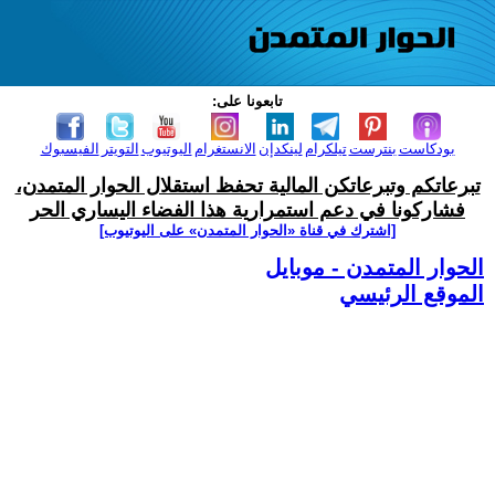
تابعونا على:
بودكاست
بنترست
تيلكرام
لينكدإن
الانستغرام
اليوتيوب
التويتر
الفيسبوك
تبرعاتكم وتبرعاتكن المالية تحفظ استقلال الحوار المتمدن،
فشاركونا في دعم استمرارية هذا الفضاء اليساري الحر
[اشترك في قناة ‫«الحوار المتمدن» على اليوتيوب]
الحوار المتمدن - موبايل
الموقع الرئيسي