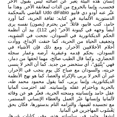
إنسان هذه البيئة يُعبر عن أصالته ليس بقبول الآخر
فحسب، وإنما بالخروج من الذات لمعانقة الآخر. وهذا ما
عبَّر عنه أودو دي فابيو Udo diFabio القاضي بالمحكمة
الدستورية الألمانية في كتابه: ثقافة الحرية، كما أورد
حامد، كتب فابيو، قائلاً: "من يحترم (يصون) نفسه يرى
أيضاً وجهه في كينونة الآخر" (ص 112). بيد أن أنظمة
الحكم الديكتاتورية في السودان، نجحت في التشويه،
وتجفيف الحياة من الحرية، كما خنقت الإبداع، ووأدت
أحلام الأخلاقيين الأحرار. ومع ذلك فإن الأشياء في
السودان، بحكم قِدمه وعبقرية أرضه وعمار سجله
الحضاري، وكما قال الطيب صالح، مهما لحقها من دمار،
فهي "بِتْبَتِق"، أي ستخضر من جديد. كما أن الحر لا ينسى
حريته، والسودان مع صباح كل يوم ينجب في الأحرار،
غير أن الحر لا يربى بالإكراه والعصا، كما هو نهج الأنظمة
الديكتاتورية، وإنما يربى، كما يقول محمود محمد طه،
بالحرية وباحترام عقله وإنسانيته. لقد احترمت ألمانيا
عقل حامد وإنسانيته ومنحته الحرية، فعبَّر هو عن وفائه
لألمانيا وإنسانها عبْر العمل والعطاء الإنساني المستمر،
مع تجسيده لقيمها، والتزامه التام بدستورها، فكان بحق
يَعْسُوب المهاجرين في ألمانيا.
انشغل حامد في سلسلته هذه، وفي كتابات غيرها،