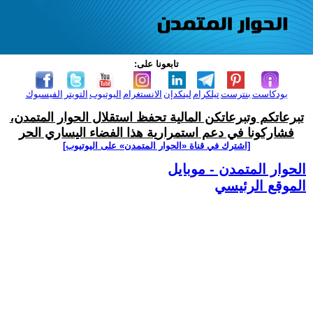
تابعونا على:
بودكاست
بنترست
تيلكرام
لينكدإن
الانستغرام
اليوتيوب
التويتر
الفيسبوك
تبرعاتكم وتبرعاتكن المالية تحفظ استقلال الحوار المتمدن،
فشاركونا في دعم استمرارية هذا الفضاء اليساري الحر
[اشترك في قناة ‫«الحوار المتمدن» على اليوتيوب]
الحوار المتمدن - موبايل
الموقع الرئيسي