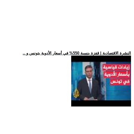
.. النشرة الاقتصادية | قفزة بنسبة 550% في أسعار الأدوية بتونس و