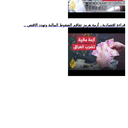
.. قراءة اقتصادية.. أزمة هرمز تفاقم الضغوط المالية وتهدد الاقتص