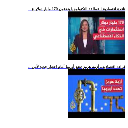
.. نافذة اقتصادية | عمالقة التكنولوجيا ينفقون 170 مليار دولار ع
.. قراءة اقتصادية.. أزمة هرمز تضع أوروبا أمام اختبار جديد لأمن