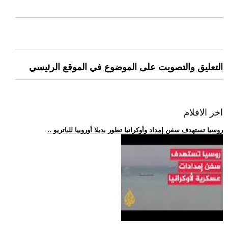
التعليق والتصويت على الموضوع في الموقع الرئيسي
اخر الافلام
.. روسيا تستهدف سفن إمداد وأوكرانيا تطور بديلا أوروبيا للباتريو