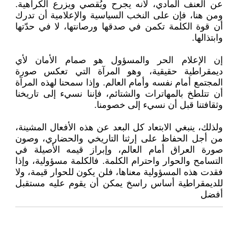
عن العنف المادي، لأنه يجرح ويُقصي ويزرع الكراهية.
ومن هنا، فإن على النخب السياسية والإعلامية أن تدرك
أن قوة الكلمة تكمن في صدقها ورصانتها، لا في حدّتها
وابتذالها.
إن الإعلام الحر والمسؤول هو صمام الأمان لأي
ديمقراطية حقيقية، وهو المرآة التي تعكس صورة
المجتمع أمام نفسه وأمام العالم. وإذا سمحنا لهذه المرآة
أن تتلطخ بالمهاترات والشتائم، فإننا نسيء إلى تاريخنا
وثقافتنا قبل أن نسيء إلى خصومنا.
ولذلك، ينبغي الابتعاد كل البعد عن هذه الأفعال المشينة،
من أجل الحفاظ على إرثنا التاريخي والحضاري، وصون
صورة العراق أمام العالم، وإبراز قيمه الأصيلة في
التسامح والحوار واحترام الكلمة. فالكلمة مسؤولية، وإذا
فقدت هذه المسؤولية معناها، فلن يكون للحوار قيمة، ولا
للديمقراطية أساس راسخ يمكن أن يقوم عليه مستقبل
أفضل