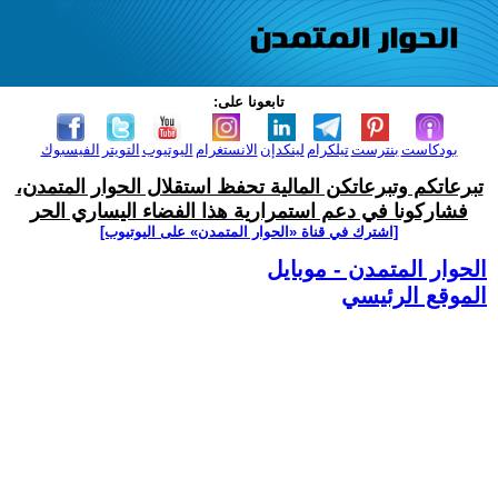
تابعونا على:
بودكاست
بنترست
تيلكرام
لينكدإن
الانستغرام
اليوتيوب
التويتر
الفيسبوك
تبرعاتكم وتبرعاتكن المالية تحفظ استقلال الحوار المتمدن،
فشاركونا في دعم استمرارية هذا الفضاء اليساري الحر
[اشترك في قناة ‫«الحوار المتمدن» على اليوتيوب]
الحوار المتمدن - موبايل
الموقع الرئيسي