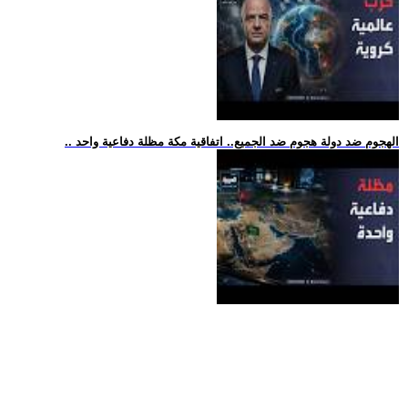
.. الهجوم ضد دولة هجوم ضد الجميع.. اتفاقية مكة مظلة دفاعية واحد