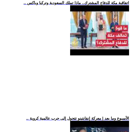
.. اتفاقية مكة للدفاع المشترك.. ماذا تملك السعودية وتركيا وباكس
.. الأسبوع وما بعد | معركة إنفانتينو تتحول إلى حرب عالمية كروية