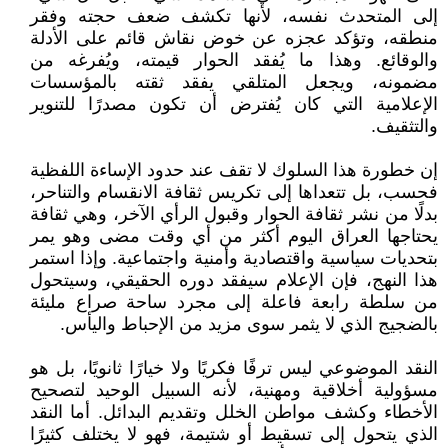
إلى المتحدث نفسه، لأنها تكشف ضعف حجته وفقر
منطقه، وتؤكد عجزه عن خوض نقاش قائم على الأدلة
والوقائع. وهذا ما يُفقد الحوار قيمته، ويُفرغه من
مضمونه، ويجعل المتلقي يفقد ثقته بالمؤسسات
الإعلامية التي كان يُفترض أن تكون مصدرًا للتنوير
والتثقيف.
إن خطورة هذا السلوك لا تقف عند حدود الإساءة اللفظية
فحسب، بل تتعداها إلى تكريس ثقافة الانقسام والتناحر،
بدلًا من نشر ثقافة الحوار وقبول الرأي الآخر، وهي ثقافة
يحتاجها العراق اليوم أكثر من أي وقت مضى وهو يمر
بتحديات سياسية واقتصادية وأمنية واجتماعية. وإذا استمر
هذا النهج، فإن الإعلام سيفقد دوره الحقيقي، وسيتحول
من سلطة رابعة فاعلة إلى مجرد ساحة صراع مليئة
بالضجيج الذي لا يثمر سوى مزيد من الإحباط واليأس.
النقد الموضوعي ليس ترفًا فكريًا ولا خيارًا ثانويًا، بل هو
مسؤولية أخلاقية ومهنية، لأنه السبيل الوحيد لتصحيح
الأخطاء وكشف مواطن الخلل وتقديم البدائل. أما النقد
الذي يتحول إلى تسقيط أو شتيمة، فهو لا يختلف كثيرًا