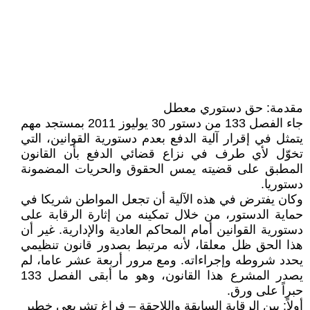
مقدمة: حق دستوري معطل
جاء الفصل 133 من دستور 30 يوليوز 2011 بمستجد مهم
يتمثل في إقرار آلية الدفع بعدم دستورية القوانين، التي
تخوّل لأي طرف في نزاع قضائي الدفع بأن القانون
المطبق على قضيته يمس الحقوق والحريات المضمونة
دستوريا.
وكان يفترض في هذه الآلية أن تجعل المواطن شريكا في
حماية الدستور، من خلال تمكينه من إثارة الرقابة على
دستورية القوانين أمام المحاكم العادية والإدارية. غير أن
هذا الحق ظل معلقا، لأنه مرتبط بصدور قانون تنظيمي
يحدد شروطه وإجراءاته. ومع مرور أربعة عشر عاما، لم
يصدر المشرع هذا القانون، وهو ما أبقى الفصل 133
حبراً على ورق.
أولاً: بين الرقابة السابقة واللاحقة – فراغ تشريعي خطير