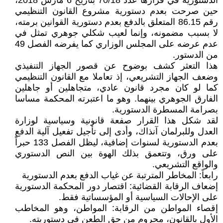
الدستورية في قرارها عدد 70/18 بتاريخ 6 مارس 2018،
حين صرحت بعدم دستورية مشروع القانون التنظيمي
رقم 86.15 المتعلق بالدفع بعدم دستورية القوانين برمته،
لا بسبب مضمونه، وإنما لعيب شكلي جوهري تمثل في
عدم عرضه على المجلس الوزاري كما يفرضه الفصل 49
من الدستور.
هذا التعثر كشف بوضوح عن قصور الجهاز التنفيذي
وضعف الجهاز التشريعي، إذ تعاملا مع القانون التنظيمي
كما لو كان مجرد قانون عادي، متجاهلين أو جاهلين
الفارق الجوهري بينهما. وهو ما اعتبرته المحكمة مساسا
بصرامة المسطرة الدستورية.
لقد شكل هذا القرار صفعة قانونية وسياسية لوزارة
العدل وللبرلمان آنذاك، وأدى إلى تأجيل تفعيل آلية الدفع
بعدم الدستورية لسنوات إضافية، ليظل الفصل 133 حبراً
على ورق، وتتعمق بذلك الهوة بين النص الدستوري
والواقع التشريعي.
رابعاً: المخاطر المترتبة عن غياب الدفع بعدم الدستورية
إضعاف الرقابة القضائية: اقتصار دور المحكمة الدستورية
على الإحالات السياسية أو المؤسساتية فقط.
إقصاء المواطن من الرقابة: المواطن، وهو المخاطب
الأول بالقانون، محروم من حق الطعن في دستوريته.