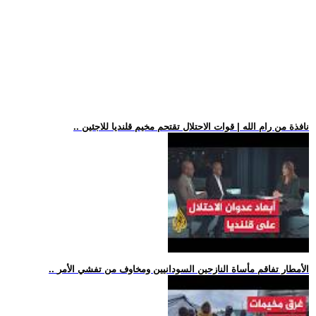
.. نافذة من رام الله | قوات الاحتلال تقتحم مخيم قلنديا للاجئين
.. الأمطار تفاقم مأساة النازحين السودانيين ومخاوف من تفشي الأمر