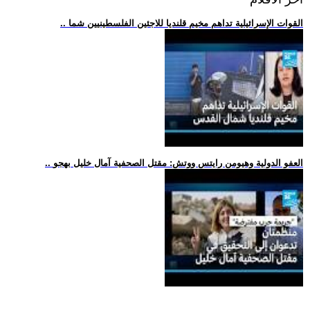
.. القوات الإسرائيلية تداهم مخيم قلنديا للاجئين الفلسطينيين شما
.. العفو الدولية وهيومن رايتس ووتش: مقتل الصحفية آمال خليل بهجو