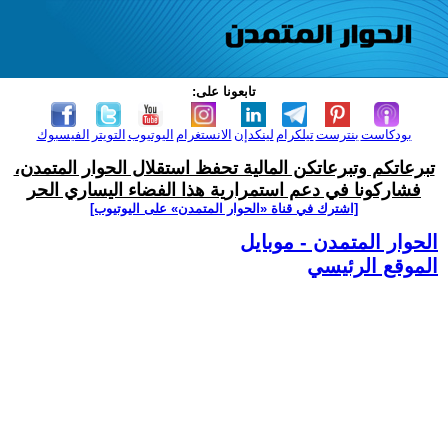
تابعونا على:
بودكاست
بنترست
تيلكرام
لينكدإن
الانستغرام
اليوتيوب
التويتر
الفيسبوك
تبرعاتكم وتبرعاتكن المالية تحفظ استقلال الحوار المتمدن،
فشاركونا في دعم استمرارية هذا الفضاء اليساري الحر
[اشترك في قناة ‫«الحوار المتمدن» على اليوتيوب]
الحوار المتمدن - موبايل
الموقع الرئيسي