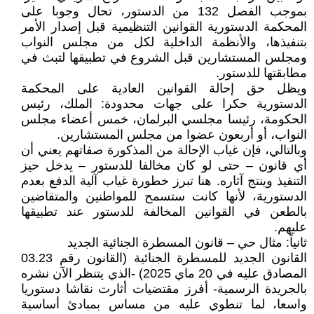
بموجب الفصل 132 من الدستور، تحال وجوبا على
المحكمة الدستورية القوانين التنظيمية قبل إصدار الأمر
بتنفيذها، والأنظمة الداخلية لكل من مجلس النواب
ومجلس المستشارين قبل الشروع في تطبيقها لتبث في
مطابقتها للدستور.
ويظل حق إحالة القوانين العادية على المحكمة
الدستورية حكرا على جهات محدودة: الملك، رئيس
الحكومة، رئيسا مجلسي البرلمان، خمس أعضاء مجلس
النواب، أو أربعون عضوا من مجلس المستشارين.
وبالتالي، فإن غياب الإحالة من المذكورة صفاتهم يعني أن
أي قانون – حتى لو كان مخالفا للدستور – يدخل حيز
التنفيذ وينتج آثاره. هنا تبرز خطورة غياب آلية الدفع بعدم
الدستورية، لأنها كانت ستسمح للمواطنين والمتقاضين
بالطعن في القوانين المخالفة للدستور عند تطبيقها
عليهم.
ثانياً: مثال حي – قانون المسطرة الجنائية الجديد
القانون الجديد للمسطرة الجنائية (القانون رقم 03.23
المصادق عليه في 20 ماي 2025) -الذي يتنظر الآن نشره
بالجريدة الرسمية- أفرز مقتضيات أثارت نقاشا دستوريا
واسعا، لما تنطوي عليه من مساس بمبادئ أساسية