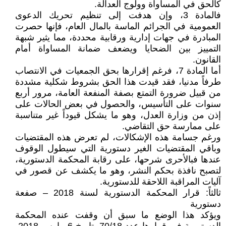
كالحق في المساواة وولوج العدالة.
فالمادة 3، وإن هدفت إلى تنظيم تحريك الدعوى
العمومية في الجرائم الماسة بالمال العام، فإنها حصرت
المبادرة في جهات إدارية ورقابية محددة، مما يثير شبهة
التمييز بين الضحايا ويضعف ضمانة المساواة أمام
القانون.
أما المادة 7، فرغم إقرارها بحق الجمعيات في الانتصاب
طرفاً مدنيا، فقد قيدت هذا الحق بشروط شكلية مشددة
من قبيل ضرورة التمتع بصفة المنفعة العامة، مرور أربع
سنوات على التأسيس، والحصول في بعض الحالات على
إذن من وزارة العدل، وهو ما يشكل قيوداً غير متناسبة
على ممارسة حق التقاضي.
ورغم جسامة هذه الإشكالات، لم تعرض هذه المقتضيات
وباقي المقتضيات الغير دستورية التي سيطول الوقوف
عندها فبالأحرى شرحها، على رقابة المحكمة الدستورية،
لتصبح نافذة بحكم النشر، وهو ما يكشف عن قصور في
آليات المراقبة اللاحقة للدستورية.
ثالثاً: قرار المحكمة الدستورية لسنة 2018 – صفعة
دستورية
ويؤكد هذا الوضع ما سبق أن وقفت عنده المحكمة