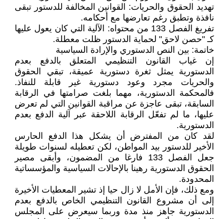
تهديد الحقوق والحريات: القوانين المخالفة للدستور تبقى
نافذة وتطبق رغم تعارضها مع أحكامه.
تفريغ الفصل 133 من محتواه: الآلية التي كان يعول عليها
كـ "حصن لاحق" لحماية الدستور ظلت معطلة.
خاتمة: بين النص الدستوري والإرادة السياسية
إن غياب القانون التنظيمي المتعلق بالدفع بعدم
الدستورية يمثل ثغرة دستورية عميقة، تبقي الحقوق
والحريات مجرد وعود دستورية غير قابلة للنفاذ.
فالمحكمة الدستورية، مهما بلغت صرامتها في الرقابة
السابقة، تبقى عاجزة عن مراقبة القوانين التي لم تعرض
عليها، ما لم تفعّل الرقابة اللاحقة عبر آلية الدفع بعدم
الدستورية.
لقد كان من المفترض أن يشكل هذا الدفع الحارس
الأخير للدستور بيد المواطن، لكن تعطيله لسنوات طويلة
جعل الفصل 133 فارغا من المضمون، وأبقى مصير
الحقوق الدستورية رهينا بالإحالات السياسية والمؤسساتية
المحدودة.
ومع ذلك، فإن الأمل لا زال حيا إذ تشير المعطيات الأخيرة
إلى أن مشروع القانون التنظيمي الخاص بالدفع بعدم
الدستورية جاهز منذ مدة وربما سيعرض على المجلس