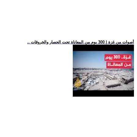
.. أصوات من غزة | 300 يوم من المعاناة تحت الحصار والخروقات