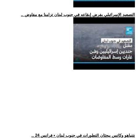
.. التصعيد الإسرائيلي يفرض إيقاعه في جنوب لبنان تزامنا مع مفاوض
.. نتنياهو وكاتس يبحثان التطورات في جنوب لبنان • فرانس 24