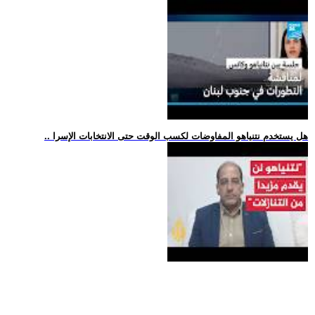
.. هل يستخدم نتنياهو المفاوضات لكسب الوقت حتى الانتخابات الإسرا