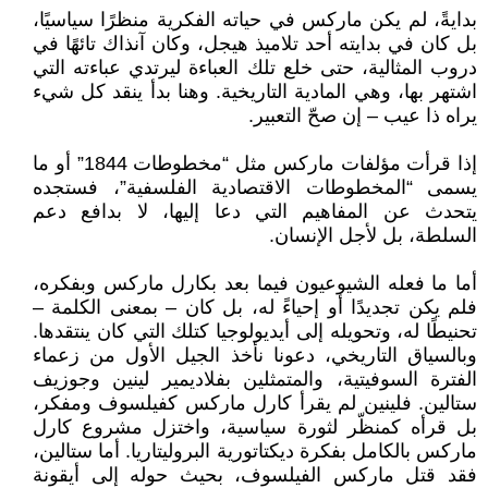
بدايةً، لم يكن ماركس في حياته الفكرية منظرًا سياسيًا،
بل كان في بدايته أحد تلاميذ هيجل، وكان آنذاك تائهًا في
دروب المثالية، حتى خلع تلك العباءة ليرتدي عباءته التي
اشتهر بها، وهي المادية التاريخية. وهنا بدأ ينقد كل شيء
يراه ذا عيب – إن صحّ التعبير.
إذا قرأت مؤلفات ماركس مثل “مخطوطات 1844” أو ما
يسمى “المخطوطات الاقتصادية الفلسفية”، فستجده
يتحدث عن المفاهيم التي دعا إليها، لا بدافع دعم
السلطة، بل لأجل الإنسان.
أما ما فعله الشيوعيون فيما بعد بكارل ماركس وبفكره،
فلم يكن تجديدًا أو إحياءً له، بل كان – بمعنى الكلمة –
تحنيطًا له، وتحويله إلى أيديولوجيا كتلك التي كان ينتقدها.
وبالسياق التاريخي، دعونا نأخذ الجيل الأول من زعماء
الفترة السوفيتية، والمتمثلين بفلاديمير لينين وجوزيف
ستالين. فلينين لم يقرأ كارل ماركس كفيلسوف ومفكر،
بل قرأه كمنظّر لثورة سياسية، واختزل مشروع كارل
ماركس بالكامل بفكرة ديكتاتورية البروليتاريا. أما ستالين،
فقد قتل ماركس الفيلسوف، بحيث حوله إلى أيقونة