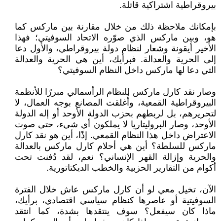
بيروقراطية اشتراكية قاتلة.
بإمكانك ملاحظة ذلك من خلال مقارنة بين ماركس كما
هو، وبين ماركس الذي صوّره الاتحاد السوفيتي؛ فهذا
الأخير أيقونة وشعار لنظام دولة بيروقراطي، والأول دعا
إلى الحرية والعدالة. فبرأيك، أين هي الحرية والعدالة
التي دعا لها ماركس داخل النظام السوفيتي؟
وصار نقد كارل ماركس للنظام الرأسمالي مبررًا للأنظمة
البيروقراطية القمعية، وأُغلقت المصانع بوجه العمال، لا
لتحريرهم، بل لربطهم بحزب الدولة الأوحد أو إله الدولة
الأوحد، وصار البروليتاريا لا يملكون أي شيء، حتى صوت
الاعتراض داخل هذا النظام القمعي. إذًا، أين هو نقد كارل
ماركس للسلطة؟ أين هي أحلام كارل ماركس بالعدالة
والحرية وإزالة القهر الإنساني؟ نعم، لقد دُفنت تحت
أكوام من التقارير الحزبية والخطب الديكتاتورية.
الآن، تخيل معي لو أن كارل ماركس عاش خلال الفترة
السوفيتية أو عاصرها كنظام سياسي اقتصادي، برأيك،
ماذا كان سيفعل؟ سوف ينتقدها بشدة، كما انتقد