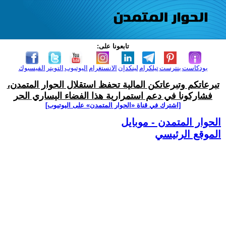
تابعونا على:
بودكاست
بنترست
تيلكرام
لينكدإن
الانستغرام
اليوتيوب
التويتر
الفيسبوك
تبرعاتكم وتبرعاتكن المالية تحفظ استقلال الحوار المتمدن،
فشاركونا في دعم استمرارية هذا الفضاء اليساري الحر
[اشترك في قناة ‫«الحوار المتمدن» على اليوتيوب]
الحوار المتمدن - موبايل
الموقع الرئيسي