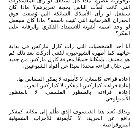
برجوازية عصره. ماذا كان سيفعل لو رأى المعسكرات
التي كانت تُعذّب الناس بحجة تحريرهم؟ ماذا كان
سيفعل لو رأى الأسلاك الشائكة التي وُضعت فوق
الجدران الخرسانية التي بُنيت باسمه؟ ماذا كان سيفعل
لو وجد اسمه أيقونة للاستبداد الفكري والرقابة على
الفكر؟
أنا أحد الشخصيات التي رأت كارل ماركس في بداية
حياتهم كما أظهره الشيوعيون، لكنني أدركت بعد ذلك كم
هو مختلف. بإمكاننا جميعًا معرفة كارل ماركس من جديد
من خلال قراءته مجددًا بعيدًا عن أفواه الشيوعيين.
إعادة قراءته كإنسان، لا كأيقونة لا يمكن المساس بها.
إعادة قراءته كماركس المفكر، لا كماركس الحزب.
إعادة قراءته بالمنظور الفلسفي، لا بالمنظور
الأيديولوجي.
وبذلك نُعيد هذا الفيلسوف الذي ظُلم إلى مكانه كمفكر
دافع عن الحرية، لا كأيقونة للأحزاب الشمولية
البيروقراطية.