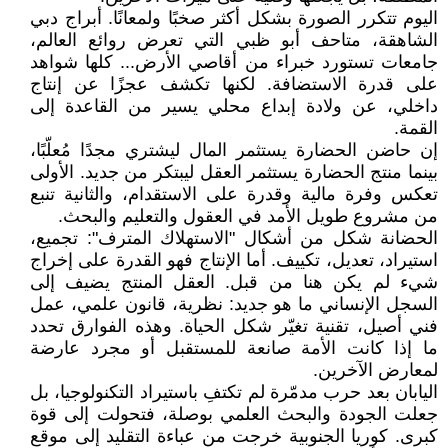
اليوم تتكرر الصورة بشكل أكثر صخبًا ولمعانًا. أبراج دبي
الشاهقة، متاحف أبو ظبي التي تعرض روائع العالم،
جامعات تستورد خبراء من أقاصي الأرض... كلها شواهد
على قدرة الاستضافة. لكنها تكشف عجزًا عن إنتاج
داخلي، عن ولادة إبداع محلي يسير من القاعدة إلى
القمة.
إن حاضن الحضارة يستثمر المال ليشتري مجدًا مُعلّبًا،
بينما منتج الحضارة يستثمر العقل ليبتكر من جديد. الأولى
تعكس وفرة مالية وقدرة على الاستقدام، والثانية تنبع
من مشروع طويل الأمد في العقول والتعليم والبحث.
الحضانة شكل من أشكال "الاستهلاك المترف": تجميع،
استيراد، تعديل، تكييف. أما الإنتاج فهو القدرة على إخراج
شيء لم يكن هنا من قبل. العقل المنتج يضيف إلى
السجل الإنساني ما هو جديد: نظرية، قانون علمي، عمل
فني أصيل، تقنية تغيّر شكل الحياة. وهذه الفوارق تحدد
ما إذا كانت الأمة صانعة للمستقبل أو مجرد عارضة
لمعارض الآخرين.
اليابان بعد حرب مدمّرة لم تكتفِ باستيراد التكنولوجيا، بل
جعلت الجودة والبحث العلمي بوصلة، فتحولت إلى قوة
كبرى. كوريا الجنوبية خرجت من عباءة التقليد إلى موقع