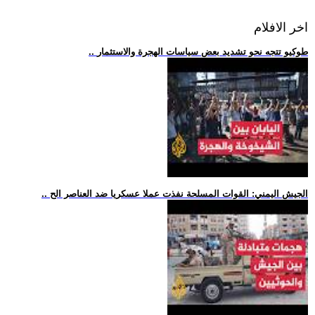
اخر الافلام
.. طوكيو تتجه نحو تشديد بعض سياسات الهجرة والاستثمار
.. الجيش اليمني: القوات المسلحة نفذت عملا عسكريا ضد العناصر الح