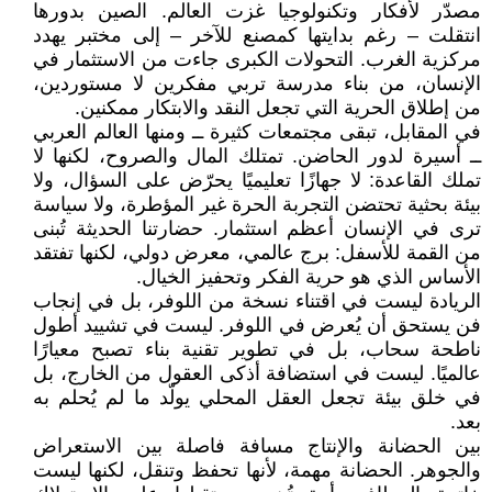
مصدّر لأفكار وتكنولوجيا غزت العالم. الصين بدورها
انتقلت – رغم بدايتها كمصنع للآخر – إلى مختبر يهدد
مركزية الغرب. التحولات الكبرى جاءت من الاستثمار في
الإنسان، من بناء مدرسة تربي مفكرين لا مستوردين،
من إطلاق الحرية التي تجعل النقد والابتكار ممكنين.
في المقابل، تبقى مجتمعات كثيرة ــ ومنها العالم العربي
ــ أسيرة لدور الحاضن. تمتلك المال والصروح، لكنها لا
تملك القاعدة: لا جهازًا تعليميًا يحرّض على السؤال، ولا
بيئة بحثية تحتضن التجربة الحرة غير المؤطرة، ولا سياسة
ترى في الإنسان أعظم استثمار. حضارتنا الحديثة تُبنى
من القمة للأسفل: برج عالمي، معرض دولي، لكنها تفتقد
الأساس الذي هو حرية الفكر وتحفيز الخيال.
الريادة ليست في اقتناء نسخة من اللوفر، بل في إنجاب
فن يستحق أن يُعرض في اللوفر. ليست في تشييد أطول
ناطحة سحاب، بل في تطوير تقنية بناء تصبح معيارًا
عالميًا. ليست في استضافة أذكى العقول من الخارج، بل
في خلق بيئة تجعل العقل المحلي يولّد ما لم يُحلم به
بعد.
بين الحضانة والإنتاج مسافة فاصلة بين الاستعراض
والجوهر. الحضانة مهمة، لأنها تحفظ وتنقل، لكنها ليست