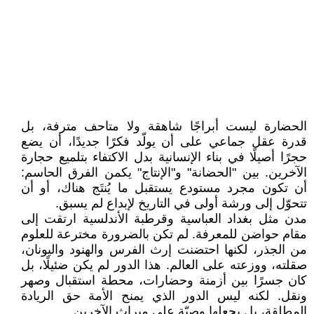
الحضارة ليست أبراجًا شاهقة ولا متاحف مترفة، بل
قدرة عقل جماعي على أن يولّد فكرًا جديدًا، أن يضع
حجرًا أصيلًا في بناء الإنسانية بدل الاكتفاء بتلميع حجارة
الآخرين. بين "الحضانة" و"الإنتاج" يكمن الفرق الحاسم:
أن تكون مجرد مستودع يستقبل ما يُنتَج هناك، أو أن
تتحوّل إلى ورشة أولى في التاريخ لإبداع لم يسبق.
مدن مثل بغداد العباسية وقرطبة الأندلسية ارتقت إلى
مقام حواضن للمعرفة. لم تكن بالضرورة مخترعة للعلوم
من الجذر، لكنها احتضنت إرث الفرس والهنود واليونان،
صقلته، ووزعته على العالم. هذا الدور لم يكن ضئيلًا، بل
كان جسرًا بين أزمنة وحضارات، محطة استقبال وصهر
ونقل. لكنه ليس الدور الذي يمنح الأمة حق الريادة
المطلقة، بل يجعلها وصيّة على ميراث الآخرين.