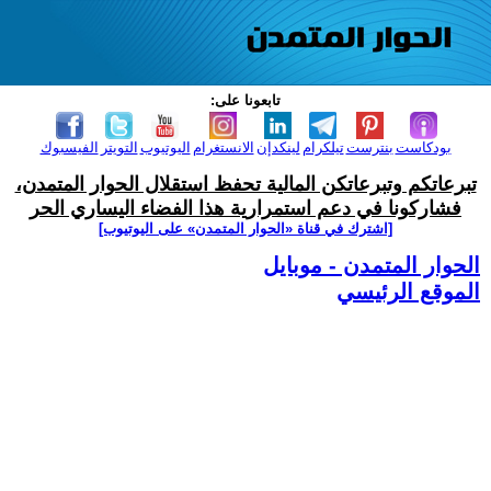
تابعونا على:
بودكاست
بنترست
تيلكرام
لينكدإن
الانستغرام
اليوتيوب
التويتر
الفيسبوك
تبرعاتكم وتبرعاتكن المالية تحفظ استقلال الحوار المتمدن،
فشاركونا في دعم استمرارية هذا الفضاء اليساري الحر
[اشترك في قناة ‫«الحوار المتمدن» على اليوتيوب]
الحوار المتمدن - موبايل
الموقع الرئيسي