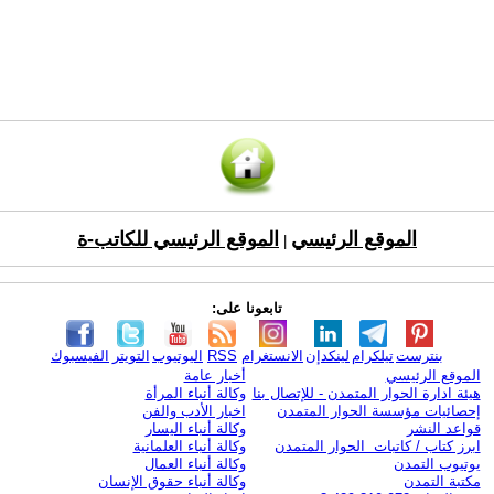
الموقع الرئيسي
الموقع الرئيسي للكاتب-ة
|
تابعونا على:
بنترست
تيلكرام
لينكدإن
الانستغرام
RSS
اليوتيوب
التويتر
الفيسبوك
الموقع الرئيسي
أخبار عامة
هيئة ادارة الحوار المتمدن - للإتصال بنا
وكالة أنباء المرأة
إحصائيات مؤسسة الحوار المتمدن
اخبار الأدب والفن
قواعد النشر
وكالة أنباء اليسار
ابرز كتاب / كاتبات الحوار المتمدن
وكالة أنباء العلمانية
يوتيوب التمدن
وكالة أنباء العمال
مكتبة التمدن
وكالة أنباء حقوق الإنسان