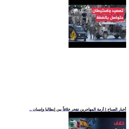
.. أخبار الصباح | أزمة المهاجرين تفجر خلافاً بين إيطاليا وإسبان