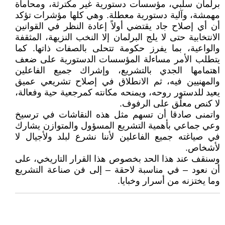
برلمان سلبي، مؤسسات دستورية غير مكترثة، ومحاماة
مهمشة، وآلية دستورية معطلة. وهي كلها مؤشرات تؤكد
أن أي إصلاح جاد يقتضي أولاً إعادة النظر في القوانين
الانتخابية حتى لا يلج البرلمان إلا النخب النزيهة، المثقفة
والواعية، بما يفرز حكومة تتحلى بالصفات ذاتها. كما
يتطلب الأمر مساءلة المؤسسات الدستورية على ضعف
اهتمامها الجدي بالتشريع، وإشراك جميع الفاعلين
والمهنيين فيه، ثم الانطلاق في إصلاح تشريعي عميق
يعيد للدستور روحه، ويمنحه مكانته كمرجعية حية وفعالة،
لا كنص معلّق على الرفوف.
واتمنى صادقا أن تسهم مثل هذه النقاشات في ترسيخ
وعي جماعي بأهمية التشريع المسؤول والمتوازن يشارك
في صياغته جميع الفاعلين لأننا نشرع لبلد ولأجيال لا
لأشخاص.
وسنقف عند هذا الحد بخصوص هذا القرار التاريخي، على
أن نعود – في مناسبة لاحقة – إلى فن صناعة التشريع
وما يختزنه من أسرار وخبايا.