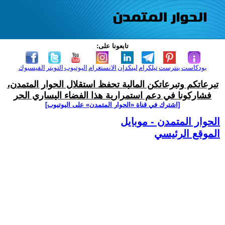
تابعونا على:
بودكاست
بنترست
تيلكرام
لينكدإن
الانستغرام
اليوتيوب
التويتر
الفيسبوك
تبرعاتكم وتبرعاتكن المالية تحفظ استقلال الحوار المتمدن،
فشاركونا في دعم استمرارية هذا الفضاء اليساري الحر
[اشترك في قناة ‫«الحوار المتمدن» على اليوتيوب]
الحوار المتمدن - موبايل
الموقع الرئيسي