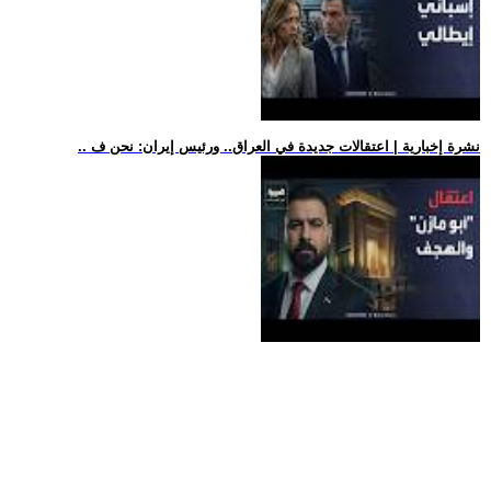
.. نشرة إخبارية | اعتقالات جديدة في العراق.. ورئيس إيران: نحن ف