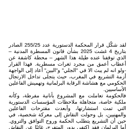
لقد شكّل قرار المحكمة الدستورية عدد 255/25 الصادر
بتاريخ 4 غشت 2025 بشأن قانون المسطرة المدنية –
الذي توقفنا عنده طيلة هذا الشهر – محطة كاشفة عن
أعطاب أعمق من مجرد ثغرات مسطرية. فهذا القرار
-ولو انه لم يبث الا في "الجلي" و"البين" أعاد إلى الواجهة
أزمة التشريع في المغرب، حيث يتجلى تداخل الارتجال
الحكومي مع هشاشة الرقابة البرلمانية وتهميش الفاعلين
الأساسيين.
فالحكومة تعاملت مع المشروع بأنانية مفرطة، وكأنه
ملكية خاصة، متجاهلة ملاحظات المؤسسات الدستورية
التي تمت استشارتها، وأبعدت مقترحات الفاعلين
والمهنيين، بل وحولت النقاش إلى معركة شخصية، في
حين أن التشريع يتطلب الحكمة وروح التوافق والتروي.
أما البرلمان فقد اكتفى بدور المتفرج، غائبًا عن النقاش