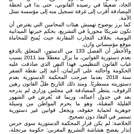
الجاد، ضعيفًا في رصيده القانوني، حتى بدا في لحظة
المصادقة أقرب إلى غرفة تسجيل منه إلى مؤسسة تمثل
الأمة.
كما برز بوضوح تهميش هيئات المحامين التي يفترض أن
تكون شريكا محوريا في التشريع، بحكم خبرتها الميدانية
اليومية، بخلاف التجارب المقارنة حيث يُمنح للمحاماة
موقع مؤسساتي وازن.
والأخطر أن الفصل 133 من الدستور، المتعلق بالدفع
بعدم دستورية القوانين، ما يزال معطلاً منذ 2011 بسبب
غياب القانون التنظيمي. فهذا النص الذي صادقت عليه
الحكومة وأحالته على البرلمان، أُعيد إلى نقطة الصفر
سنة 2018 بعدما صرحت المحكمة الدستورية بعدم
دستوريته مسطريًا. ومنذ ذلك التاريخ ظلّ القانون رهين
الرفوف، ينتظر المصادقة في مجلس وزاري لم يدرجه
بعد في جدول أعماله، وربما قد يُعرض في الشهور
القليلة المقبلة، وهو ما يحرم المواطن من وسيلة
جوهرية لحماية حقوقه، ويجعل قوانين غير دستورية
تستمر في النفاذ دون تصحيح.
الخلاصة: لم يكن قرار المحكمة الدستورية سوى جرس
إنذار يفضح هشاشة التشريع المغربي: حكومة مرتجلة،