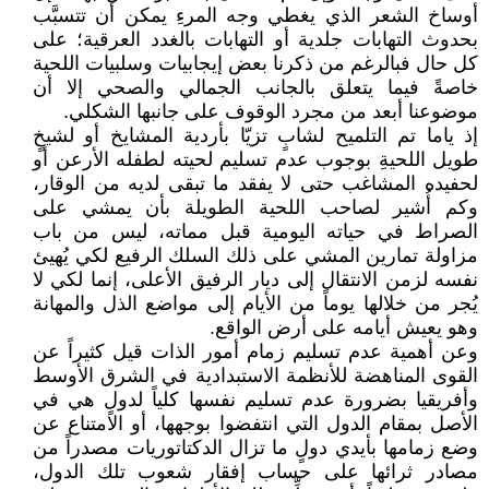
أوساخ الشعر الذي يغطي وجه المرءِ يمكن أن تتسبَّب
بحدوث التهابات جلدية أو التهابات بالغدد العرقية؛ على
كل حال فبالرغم من ذكرنا بعض إيجابيات وسلبيات اللحية
خاصةً فيما يتعلق بالجانب الجمالي والصحي إلا أن
موضوعنا أبعد من مجرد الوقوف على جانبها الشكلي.
إذ ياما تم التلميح لشابٍ تزيّا بأردية المشايخ أو لشيخٍ
طويل اللحيةِ بوجوب عدم تسليم لحيته لطفله الأرعن أو
لحفيده المشاغب حتى لا يفقد ما تبقى لديه من الوقار،
وكم أُشير لصاحب اللحية الطويلة بأن يمشي على
الصراط في حياته اليومية قبل مماته، ليس من باب
مزاولة تمارين المشي على ذلك السلك الرفيع لكي يُهيئ
نفسه لزمن الانتقال إلى ديار الرفيق الأعلى، إنما لكي لا
يُجر من خلالها يوماً من الأيام إلى مواضع الذل والمهانة
وهو يعيش أيامه على أرض الواقع.
وعن أهمية عدم تسليم زمام أمور الذات قيل كثيراً عن
القوى المناهضة للأنظمة الاستبدادية في الشرق الأوسط
وأفريقيا بضرورة عدم تسليم نفسها كلياً لدولٍ هي في
الأصل بمقام الدول التي انتفضوا بوجهها، أو الامتناع عن
وضع زمامها بأيدي دولٍ ما تزال الدكتاتوريات مصدراً من
مصادر ثرائها على حساب إفقار شعوب تلك الدول،