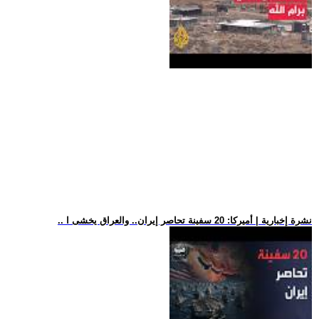
.. نشرة إخبارية | أميركا: 20 سفينة تحاصر إيران.. والعراق يخشى ا