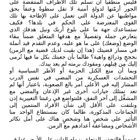
فليس منطقياً أن تسلِّم تلك الأطراف المنتفضة على
الجور أزمّتها لدولةٍ أمنية لا تقل سطوةً وعنفاً بحق
مواطنيها عن الدولة التي تعمل على الإطاحة بها تلك
القوى المعترضة على الحكم في بلدها؟ فكيف
ستساعدك جهة ما على بلوغ أربك ونيل هدفك الذي
يتعارض جملة وتفصيلاً مع هدفها المتعلق ضمناً ببقاء
الوضع (وضعك) على ما هو عليه، وعدم التقدم قيد أنملة
في مسار قضيتك (هذا إن بقيت لديك قضية مع الزمن)
بحججٍ وذرائع واهية؟ طالما بأن جعبتك بكل ما فيها تُرمى
إليك مِن قِبلهم، ومقودك برمته لم يعد بيدك.
وبما أن منع الكتل الحزبية أو الأطر السياسية أو
التحشدات العسكرية من المضي في نفس الدرب
المشار إليه في الأعلى أمر بالغ الصعوبة، باعتبار أنها لم
تعد تمتلك خيارات أخرى غير الإذعان والمضي مع
المشغِّل إلى آخر النفق، فلنتواضع في رغبتنا التغييرية إذن
ونلتفت على الأقل إلى شأن الأفراد المنتمين إلى
الجماعات المذكورة، طالما كان بمستطاع الواحد منا
التأثير على شخصٍ هنا وشخصٍ هناك على أمل تكاثر
الأشخاص ومضاعفة أعدادهم مع الزمن.
عموماً فالتحذير المتعلق بزمام الذات على الأرض غدا في