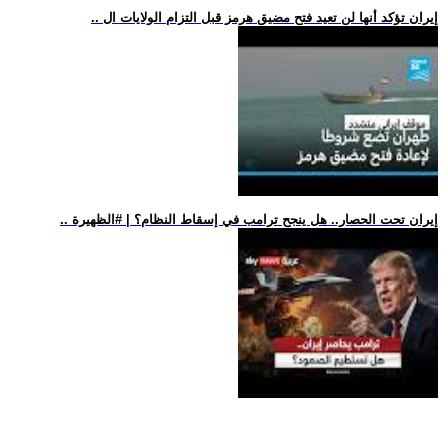
.. إيران تؤكد أنها لن تعيد فتح مضيق هرمز قبل التزام الولايات ال
.. إيران تحت الحصار.. هل ينجح ترامب في إسقاط النظام؟ | #الظهيرة