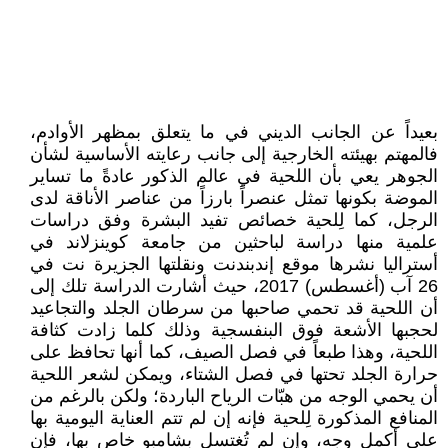
بعيداً عن الجانب الديني في ما يتعلق بمظهر الأوادم،
فالمهتم بهيئته الخارجية إلى جانب رعايته الأساسية لشأن
الجوهر يعي بأن اللحية في عالم الذكور عادةً ما تساير
الموضة بكونها تمثل عنصراً بارزاً من عناصر الأناقة لدى
الرجل، كما لِلحية خصائص تفيد البشرة وفق دراسات
علمية منها دراسة لباحثين من جامعة كوينزلاند في
أستراليا نشرها موقع إندبندنت ونقلتها الجزيرة نت في
26 آب (أغسطس) 2017، حيث أشارت الدراسة تلك إلى
أن اللحية قد تحمي صاحبها من سرطان الجلد والتجاعيد
لحجبها الأشعة فوق البنفسجية وذلك كلما زادت كثافة
اللحية، وهذا طبعاً في فصل الصيف، كما أنها تحافظ على
حرارة الجلد تحتها في فصل الشتاء، ويمكن لشعر اللحية
أن يحمي الوجه من هبّات الرياح الباردة؛ ولكن بالرغم من
المنافع المذكورة لِلحية فإنه إن لم تتم العناية اليومية بها
على أكمل وجه، وإن لم تُغتسل بشامبو خاص بها، فإن