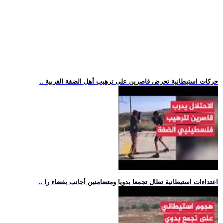
.. حركات استيطانية تحرض قاصرين على ترهيب أهل الضفة الغربية
.. اعتداءات استيطانية تطال تجمعا بدويا ومتضامنين أجانب بقضاء را