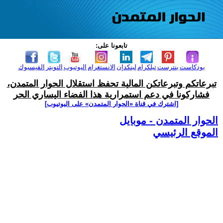
تابعونا على:
بودكاست
بنترست
تيلكرام
لينكدإن
الانستغرام
اليوتيوب
التويتر
الفيسبوك
تبرعاتكم وتبرعاتكن المالية تحفظ استقلال الحوار المتمدن،
فشاركونا في دعم استمرارية هذا الفضاء اليساري الحر
[اشترك في قناة ‫«الحوار المتمدن» على اليوتيوب]
الحوار المتمدن - موبايل
الموقع الرئيسي