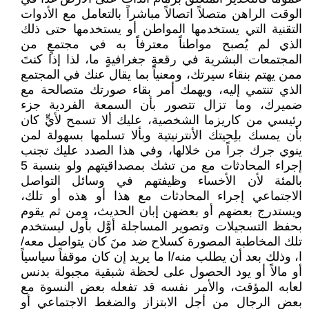
الوقت الراهن متصلاً اتصالاً مباشراً بالتعامل مع الأدوات
التقنية التي يستخدمها المواطن أو يستخدمها حتى ذلك
الذي لم يُصبح مواطناً معترفاً به في مجتمعٍ من
المجتمعات البشرية في رقعةٍ جغرافيةٍ ما، لذا إذا كنتَ
ممن يهتم بنقاء سيرتك، ومعنياً بما يقال عنك في المجتمع
الذي تنتمي إليه، ويهمك أمر بقاء صورتك متصالحة مع
ضميرك، وما تزال تتصور بأن السمعة الفردية جزء
رئيسي من كاريزما الشخصية، عليك ألا تسمح لأيٍّ كان
بأن يمسك بلِحيتك الأنترنيتية وبألا تسلمها بسهولة لمن
ينوي جرك جراً من خلالها، وفي هذا الصدد عليك تجنب
إجراء المحادثات مع من تشك بمصداقيتهم ولو بنسبة 5
بالمئة لأن الأخساء وظيفتهم في وسائل التواصل
الاجتماعي إجراء المحادثات مع هذا أو هذه أو تلك،
ويستدرج بعضهم أو بعضهن إبان الحديث، ومن ثم يقوم
بحفظ التسجيلات وتصوير المساجلة أوَّل بأول ليستخدم
تلك المخاطبة المصورة كسلاح ضد منَ كان يتواصل معه/
ا، وذلك بعد أن يطلب منه/ا ما يريد إن كان موقفاً سياسياً
أو مالاً أو يود الحصول على لحظة شبقية مجبولة بدنس
لعابه المؤقت، والأمر نفسه قد تفعله بعض النسوة مع
بعض الرجال من أجل الابتزاز والضغط الاجتماعي أو