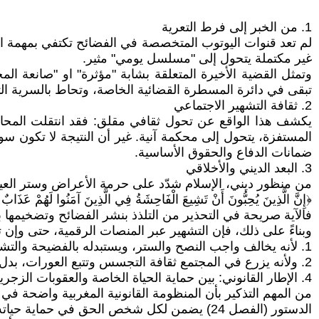
1. من الخبر إلى فرط التعرية
لم تعد قنوات اليوتوب المتخصصة في الفضائح تكتفي بمهمة الإ
غير مكتملة يتحول إلى "مسلسل يومي" مثير.
وتمثل القضية الأخيرة المتعلقة بشابة "مؤثرة" او "صانعة 
تبقى في دائرة المسطرة القضائية الخاصة، وتحاط بالسرية الت
2. ثقافة التشهير الاجتماعي
يكشف هذا الواقع عن تحول ثقافي مقلق: فقد انتقلت المحاكم
المستفزة، يتحول إلى محكمة آنية. غير أن النتيجة لا تكون
ضمانات الدفاع والحقوق الأساسية.
3. البعد الديني والأخلاقي
من منظور ديني، الإسلام شدّد على حرمة الأعراض وستر العيو
﴿إِنَّ الَّذِينَ يُحِبُّونَ أَنْ تَشِيعَ الْفَاحِشَةُ فِي الَّذِينَ آمَنُوا لَهُمْ عَذَابٌ أَ
فالآية صريحة في التحذير من التلذذ بنشر الفضائح وتضخيمها ب
وبناءً على ذلك، فإن التشهير عبر المنصات الرقمية، حتى وإن تع
1. لأنه يخالف واجب النصح والستر، ويستبدله بالفضيحة والتشهير.
2. ولأنه يزرع في المجتمع ثقافة التجسس وتتبع العورات، بدل ثقافة الإصلاح والتقويم.
4. الإطار القانوني: بين حماية الحياة الخاصة والعقوبات الزجرية
من المهم التذكير بأن المنظومة القانونية المغربية واضحة في 
الدستور (الفصل 24) يضمن لكل شخص الحق في حماية حياته الخاصة.