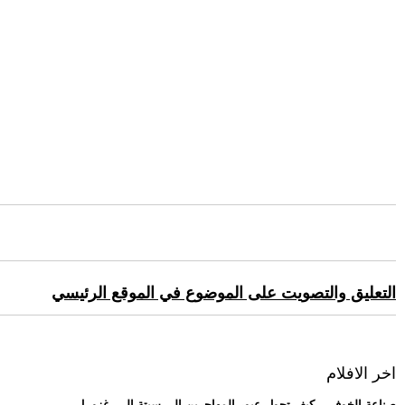
التعليق والتصويت على الموضوع في الموقع الرئيسي
اخر الافلام
.. -صناعة الخوف-.. كيف تحول عبور المهاجرين إلى سبتة إلى -غزو- ل