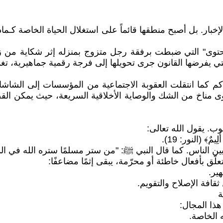
خبار. بل أصبح منطقها قائماً على استغلال الحياة الخاصة كـم
المحتوى" التي ضبطت برفقة رجل متزوج بمنزله إثر شكاية من 
ي يفرضها القانون جرى تحويلها إلى فرجة رقمية جماهيرية، تغذ
 كما انتقلت العقوبة الاجتماعية من المؤسسات إلى الشاشات.
 سوى مناخ من الشك والوصاية الأخلاقية السريعة، حيث يمكن
ب. يقول الله تعالى:
لِيمٌ﴾ (النور: 19).
ين الناس. كما قال النبي ﷺ: "من ستر مسلمًا ستره الله في الدن
لّق بأفعال خاطئة أو محرّمة، يبقى إثمًا مضاعفًا:
هذا المجال: