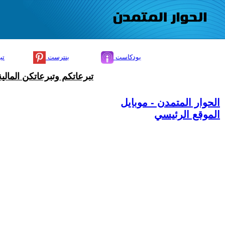
بودكاست
بنترست
تي
تبرعاتكم وتبرعاتكن المال
الحوار المتمدن - موبايل
الموقع الرئيسي