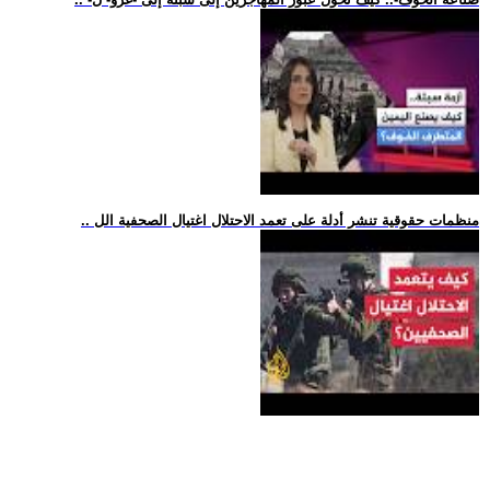
.. منظمات حقوقية تنشر أدلة على تعمد الاحتلال اغتيال الصحفية الل