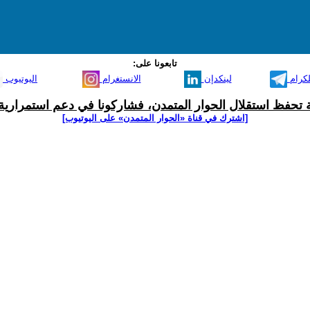
تابعونا على:
لكرام
لينكدإن
الانستغرام
اليوتيوب
ية تحفظ استقلال الحوار المتمدن، فشاركونا في دعم استمرارية 
[اشترك في قناة ‫«الحوار المتمدن» على اليوتيوب]