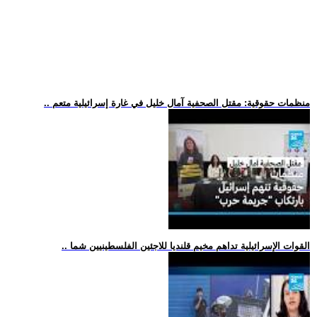
.. منظمات حقوقية: مقتل الصحفية آمال خليل في غارة إسرائيلية متعم
.. القوات الإسرائيلية تداهم مخيم قلنديا للاجئين الفلسطينيين شما