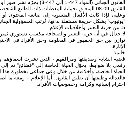
القانون الجنائي (المواد 447-1 إلى 447-3) يجرّم نشر صور أو تصريحات للغير دون موافقته، مع عقوبات تصل إلى الحبس.
القانون 09-08 المتعلق بحماية المعطيات ذات الطابع الشخصي يمنع أي معالجة أو نشر للصور والمعطيات دون ترخيص.
وعليه، فإذا كانت الأفعال المنسوبة إلى صانعة المحتوى أو
"يوتيوب" يشكل جريمة مستقلة بذاتها، تُرتب المسؤولية الجنا
5. بين حرية التعبير وأخلاقيات الإعلام
لا جدال في أن حرية التعبير والصحافة مكسب دستوري ثمين. غ
توازن بين حق الجمهور في المعلومة وحق الأفراد في الاحتر
الإثارة.
خاتمة
قضية الشابة وصديقتها ومرافقهم - الذين نشرت اسماؤهم 
رقمي بلا ضوابط، يحوّل الحياة الخاصة إلى "فضائح" ثم إلى 
الحياة الخاصة، وأخلاقية من خلال وعي جماعي بخطورة هذا ا
فالعدالة وظيفتها أن تطبق القانون. أما الإعلام – ومعه ما
احترام إنسانية وكرامة وخصوصيات الأفراد.