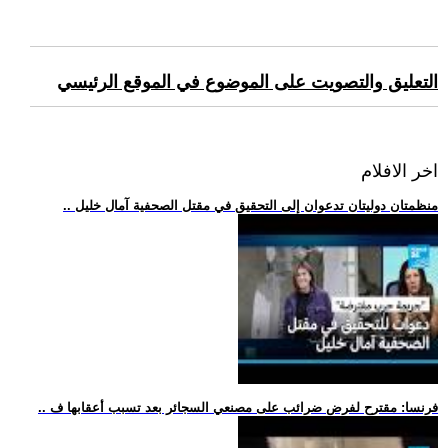
التعليق والتصويت على الموضوع في الموقع الرئيسي
اخر الافلام
.. منظمتان دوليتان تدعوان إلى التحقيق في مقتل الصحفية آمال خليل
.. فرنسا: مقترح لفرض ضرائب على مصنعي السجائر بعد تسبب أعقابها ف