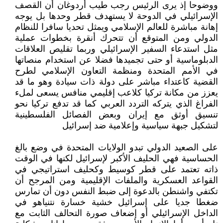
ووضوحا إذ يرى الرئيس رجب طيب أردوغان أن القصف
الإسرائيلي في الدوحة لا يستهدف قطر وحدها بل يوجه
إهانة مباشرة للعالم الإسلامي ويمثل تحديا سافرا للنظام
الدولي ومن المتوقع أن تتحرك أنقرة بخطوات عملية
مثل استدعاء السفير الإسرائيلي وربما تقليص العلاقات
الدبلوماسية أو حتى تجميدها فضلا عن استخدام منصاتها
في الأمم المتحدة ومنظمة التعاون الإسلامي لطرح
القضية كاعتداء مباشر على دولة ذات سيادة وهو ما قد
يعزز من مكانة تركيا كلاعب إقليمي منافس يسعى لملء
الفراغ الذي يتركه التردد العربي كما قد تدفع تركيا نحو
تنسيق أوثق مع إيران وبعض الفصائل الفلسطينية
لتشكيل جبهة سياسية وإعلامية ضد إسرائيل
على الصعيد الدولي تبدو الولايات المتحدة في وضع بالغ
الحساسية فهي الحليف الأكبر لإسرائيل لكنها في الوقت
ذاته تعتمد على قطر كوسيط وكحليف استراتيجي في
القواعد العسكرية والملفات الإقليمية ومن المرجح أن
تكتفي واشنطن بالدعوة إلى ضبط النفس دون أن تمارس
ضغطا جديا على إسرائيل خشية خسارة نتنياهو في
الداخل الإسرائيلي أو إضعاف صورة التحالف الثابت مع