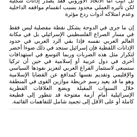
تل أبيب أما الاتحاد الأوروبي فقد يصدر إدانات شكلية
لكن تأثيره العملي محدود بسبب انقسام مواقفه الداخلية
وعدم امتلاكه أدوات ردع مؤثرة
إن ما جرى في الدوحة يشكل نقطة مفصلية ليس فقط
في مسار الصراع الفلسطيني الإسرائيلي بل في مكانة
العالم العربي نفسه فإذا بقي الرد العربي في حدود
الإدانات اللفظية فإن إسرائيل ستجد في ذلك ضوءا أخضر
لتكرار مثل هذه الضربات وربما التوسع في استهدافات
أخرى في دول عربية أو إسلامية في حين أن تركيا
ستسعى لاستثمار الفراغ العربي لتعزيز نفوذها السياسي
والإقليمي وتقديم نفسها كمدافع عن القضايا الإسلامية
وهو ما قد يعيد رسم خريطة موازين القوى في المنطقة
خلال السنوات المقبلة ويضع العلاقات القطرية
الإسرائيلية أمام أزمة مفتوحة قد تتطور إلى قطيعة
كاملة أو على الأقل إلى تجميد شامل للتفاهمات القائمة.