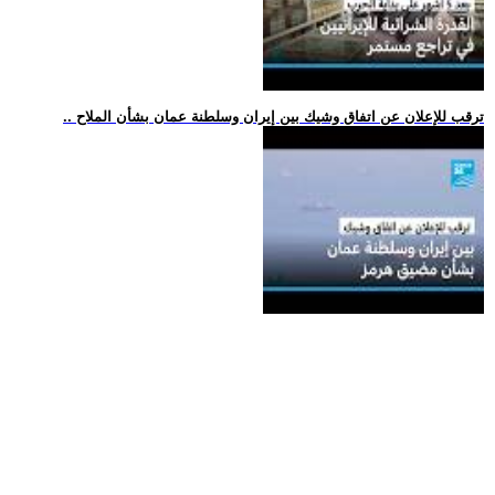
.. ترقب للإعلان عن اتفاق وشيك بين إيران وسلطنة عمان بشأن الملاح