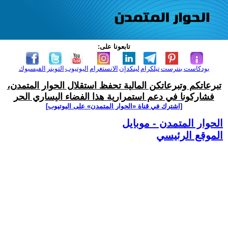
تابعونا على:
بودكاست
بنترست
تيلكرام
لينكدإن
الانستغرام
اليوتيوب
التويتر
الفيسبوك
تبرعاتكم وتبرعاتكن المالية تحفظ استقلال الحوار المتمدن،
فشاركونا في دعم استمرارية هذا الفضاء اليساري الحر
[اشترك في قناة ‫«الحوار المتمدن» على اليوتيوب]
الحوار المتمدن - موبايل
الموقع الرئيسي