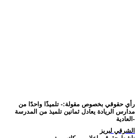
رأي حقوقي بخصوص مقولة:- تلميذًا واحدًا من
مدارس الريادة يعادل ثمانين تلميذ من المدرسة
العادية-
الشرقي لبريز
ناشط حقوقي اعلامي وكاتب مغربي