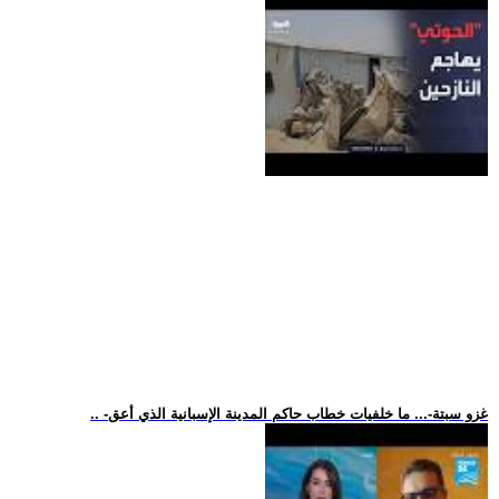
.. -غزو سبتة-... ما خلفيات خطاب حاكم المدينة الإسبانية الذي أعق