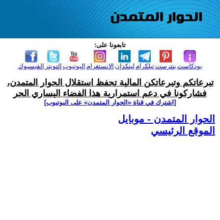
تابعونا على:
بودكاست
بنترست
تيلكرام
لينكدإن
الانستغرام
اليوتيوب
التويتر
الفيسبوك
تبرعاتكم وتبرعاتكن المالية تحفظ استقلال الحوار المتمدن،
فشاركونا في دعم استمرارية هذا الفضاء اليساري الحر
[اشترك في قناة ‫«الحوار المتمدن» على اليوتيوب]
الحوار المتمدن - موبايل
الموقع الرئيسي