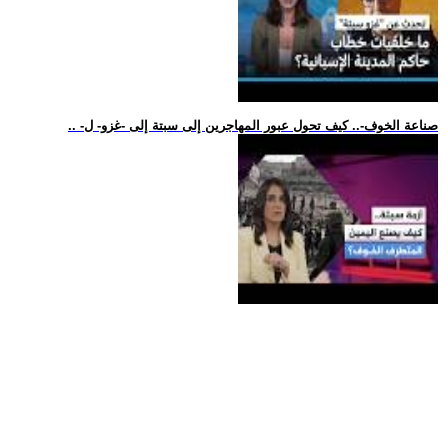
.. -صناعة الخوف-.. كيف تحول عبور المهاجرين إلى سبتة إلى -غزو- ل