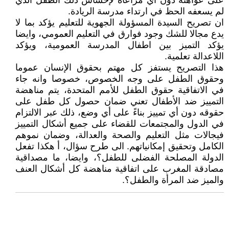
على عواهنه دون اي مراعاة لإحساس ذلك الطفل الذي
لم يسعفه الحظ في ارتداء مدرسة الريادة.
ان تصريح السيدة المسؤولة الجهوية للتعليم يؤكد بما لا
يدع مجالا للشك وجود فوارق في التعليم العمومي، وايضا
يؤكد التميز بين اطفال المدرسة العمومية، ويؤكد
اللاعدالة تعلمية.
هذا التصريح يستفز كل مهتم بحقوق الإنسان عموما
وحقوق الطفل على وجه الخصوص، خصوصا وانه جاء
في الاتفاقية حقوق الطفل للأمم المتحدة، يتم مناهضة
التمييز ضد الأطفال تعني ضمان حصول كل طفل على
حقوقه دون أي تمييز بناءً على أي وضع، ذلك عبر الالتزام
في الدول والمجتمعات للقضاء على جميع أشكال التمييز
فيجالات مثل التعليم والصحة والعدالة، وضمان نموهم
الكامل وتحقيق إمكانياتهم. الى طرح سؤال، أ هكذا تفعل
الدولة المصلحة الفضلى للطفل؟، وايضا، ما مصداقية
مصادقة المغرب على اتفاقية مناهضة كل أشكال العنف
والميز ضد المرأة والطفل؟.