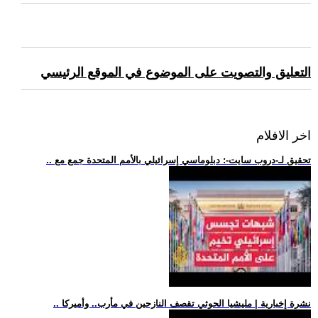
التعليق والتصويت على الموضوع في الموقع الرئيسي
اخر الافلام
.. تحقيق لـ-دروب سايت-: دبلوماسي إسرائيلي بالأمم المتحدة جمع مع
.. نشرة إخبارية | مليشيا الحوثي تقصف النازحين في مأرب.. وأميركا