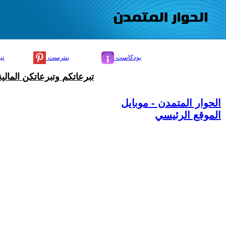
بودكاست
بنترست
تي
تبرعاتكم وتبرعاتكن المال
الحوار المتمدن - موبايل
الموقع الرئيسي