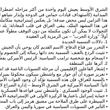
الشرق الأوسط يعيش اليوم واحدة من أكثر مراحله اضطرابًا م
الميدانية (كاستهداف قيادات حماس في الدوحة وإنذار نتنياهو ل
هذا التزامن ليس محض صدفة؛ بل يعكس إستراتيجية متكاملة تس
في هذا المشهد الملبّد، يبقى العراق في قلب المعادلة: بلد 
التحولات لا يمكن أن تكون مكتملة من دون التوقف مطولًا عن
أولاً: "وزارة الحرب" – من الرمزية إلى العقيدة
1. دلالات التسمية الجديدة
• التحرر من قناع الدفاع: الاسم القديم كان يوحي بأن الجيش ال
• تثبيت الردع بالعنف: التسمية بحد ذاتها رسالة إلى الخصوم
• انسجام مع شخصية ترامب السياسية: الرئيس الأميركي يفض
2. أثرها على المنطقة
• إشعار الفاعلين الإقليميين أن مرحلة التسويات الناعمة قد ان
• تعزيز صورة أن أي حوار مع واشنطن سيكون محكومًا بميزان ا
• بالنسبة للعراق، فإن هذه التسمية تؤكد أن وجود القوات الأ
ثانياً: السياسة الأميركية في الشرق الأوسط – إدارة الصراع لا
1. تثبيت الوجود العسكري : واشنطن تبني قواعدها العسكرية وتبقي قواتها في العراق وسوريا والخليج ليس فقط بذريعة "الحرب على الإرهاب"، بل أيضًا لـ:
• حماية إسرائيل باعتبارها الركيزة الأولى في الإستراتيجية الأم
• السيطرة على طرق الملاحة من مضيق هرمز إلى باب المند
• التأثير في التسويات السياسية في سوريا واليمن والعراق.