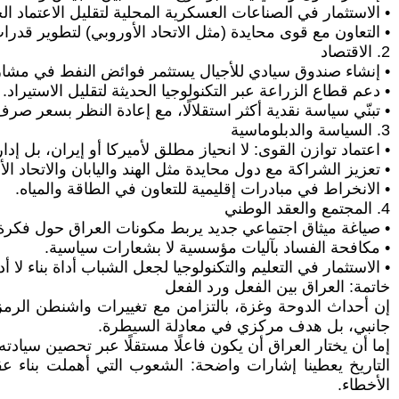
• الاستثمار في الصناعات العسكرية المحلية لتقليل الاعتماد ا
• التعاون مع قوى محايدة (مثل الاتحاد الأوروبي) لتطوير قدر
2. الاقتصاد
• إنشاء صندوق سيادي للأجيال يستثمر فوائض النفط في مشاري
• دعم قطاع الزراعة عبر التكنولوجيا الحديثة لتقليل الاستيراد.
• تبنّي سياسة نقدية أكثر استقلالًا، مع إعادة النظر بسعر صرف 
3. السياسة والدبلوماسية
• اعتماد توازن القوى: لا انحياز مطلق لأميركا أو إيران، بل إدا
• تعزيز الشراكة مع دول محايدة مثل الهند واليابان والاتحاد الأ
• الانخراط في مبادرات إقليمية للتعاون في الطاقة والمياه.
4. المجتمع والعقد الوطني
• صياغة ميثاق اجتماعي جديد يربط مكونات العراق حول فكرة ا
• مكافحة الفساد بآليات مؤسسية لا بشعارات سياسية.
• الاستثمار في التعليم والتكنولوجيا لجعل الشباب أداة بناء لا 
خاتمة: العراق بين الفعل ورد الفعل
إن أحداث الدوحة وغزة، بالتزامن مع تغييرات واشنطن الرمز
جانبي، بل هدف مركزي في معادلة السيطرة.
إما أن يختار العراق أن يكون فاعلًا مستقلًا عبر تحصين سيا
التاريخ يعطينا إشارات واضحة: الشعوب التي أهملت بناء عق
الأخطاء.