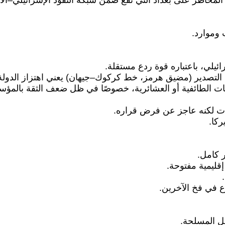
المخاطر على بغداد التي تقع ضمن شبكة النفوذ الإسرائيلي–الأ
 وموارد.
يلي، باعتباره قوة ردع مستقلة.
 التصدير (مضيق هرمز، خط كركوك–جيهان) يعني اهتزاز الدولة ا
اعات الطائفية أو العشائرية، خصوصًا في ظل ضعف الثقة بالمؤ
لاءات لكنه عاجز عن فرض قراره.
ركا.
ر كامل.
قليمية مفتوحة.
وع في فخ الآخرين.
ل المسلحة.