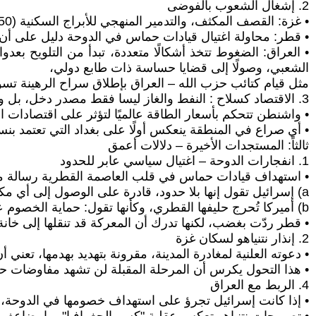
2. إشغال الشعوب بالفوضى
• غزة: القصف المكثف، والتدمير المنهجي للأبراج السكنية (50 برجًا خلال 48 ساعة) يهدف إلى إعادة تشكيل الوعي الفلسطيني عبر التهجير القسري.
• قطر: محاولة اغتيال قيادات حماس في الدوحة دليل على أن
• العراق: الضغوط تتخذ أشكالًا متعددة، تبدأ من التلويح بعد
الشعبي، وصولًا إلى قضايا حساسة ذات طابع دولي،
مثل قيام كتائب حزب الله – العراق بإطلاق سراح الرهينة 
3. الاقتصاد كسلاح : النفط والغاز ليسا فقط مصدر دخل، بل ورقة مساومة:
• واشنطن تتحكم بأسعار الطاقة عالميًا لتؤثر على اقتصادات ال
• أي صراع في المنطقة ينعكس أولًا على بغداد التي تعتمد بنسبة تتجاوز 90% على ص
ثالثاً: المستجدات الأخيرة – دلالات أعمق
1. انفجارات الدوحة – اغتيال سياسي عابر للحدود
• استهداف قيادات حماس في قلب العاصمة القطرية رسالة م
a) إسرائيل تقول إنها بلا حدود، قادرة على الوصول إلى أي مكان.
b) أميركا تُحرج حليفها القطري، وكأنها تقول: حماية الخصوم على أراضيكم لن تمر بلا ثمن.
• قطر ردّت بغضب، لكنها تدرك أن المعركة قد تنقلها إلى خان
2. إنذار نتنياهو لسكان غزة
• دعوته العلنية لمغادرة المدينة، مقرونة بتهديد بهدمها، تعن
• هذا التحول يكرس أن المرحلة المقبلة لن تشهد مفاوضات حو
4. الربط مع العراق
• إذا كانت إسرائيل تجرؤ على استهداف خصومها في الدوحة، ف