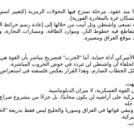
نذ عقود، مرحلة تمتزج فيها التحولات الرمزية (كتغيير اسم و
سكان غزة بالمغادرة الفورية).
عى واشنطن وتل أبيب من خلالها إلى إعادة رسم خرائط النفوذ 
تتقاطع فيه خطوط النار، وموارد الطاقة، ومسارات التجارة، و
د موقع العراق ومصيره.
أميركي أداة حماية. أما "الحرب" فتصريح مباشر بأن القوة هي أد
 والحلفاء أن واشنطن لن تتردد في خوض الحروب المباشرة.
ّل الخطاب الصارم، وهذا القرار يعكس فلسفته في استعراض ا
تهت.
لقوة العسكرية، لا ميزان الدبلوماسية.
ميركية على أراضيه لن يكون محايدًا، بل جزءًا من مشروع صراع
 حله
يركية.
ب.