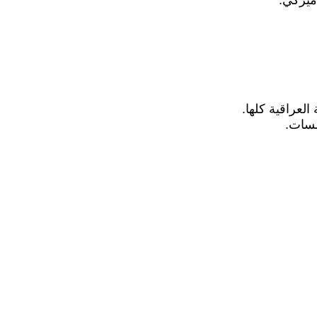
ميركي.
لعراقية كلها.
سسات.