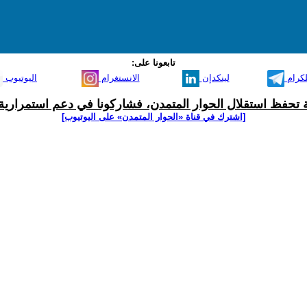
تابعونا على:
لكرام
لينكدإن
الانستغرام
اليوتيوب
ية تحفظ استقلال الحوار المتمدن، فشاركونا في دعم استمرارية 
[اشترك في قناة ‫«الحوار المتمدن» على اليوتيوب]