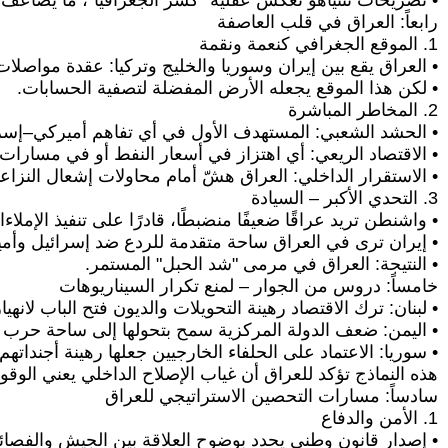
• تصريحات نتنياهو تعكس عقلية "كسر الجغرافيا"، ما يضاعف 
رابعاً: العراق في قلب العاصفة
1. الموقع الجغرافي كنعمة ونقمة
• العراق يقع بين إيران وسوريا والخليج وتركيا: عقدة مواصلات
• لكن هذا الموقع يجعله الأرض المفضلة لتصفية الحسابات.
2. المخاطر المباشرة
• الحشد الشعبي: المستهدف الأول في أي تفاهم أميركي–إسرائ
• الاقتصاد الريعي: أي اهتزاز في أسعار النفط أو في مسارات
• الاستقرار الداخلي: العراق هشّ أمام محاولات إشعال النز
3. التحدي الأكبر – السيادة
• واشنطن تريد عراقًا ضعيفًا منضبطًا، قادرًا على تنفيذ الإم
• إيران ترى في العراق ساحة متقدمة للردع ضد إسرائيل وأمي
• النتيجة: العراق في مرمى "شد الحبل" المستمر.
خامساً: دروس من الجوار – لمنع تكرار السيناريوهات
• لبنان: ترك الاقتصاد رهينة التحويلات والديون فتح الباب لانهيا
• اليمن: ضعف الدولة المركزية سمح بتحولها إلى ساحة حرب إ
• سوريا: الاعتماد على الحلفاء الخارجيين جعلها رهينة أجنداتهم.
هذه النماذج تؤكد للعراق أن غياب الإصلاح الداخلي يعني الوق
سادساً: مسارات التحصين الاستراتيجي للعراق
1. الأمن والدفاع
• إصدار قانون وطني يحدد بوضوح العلاقة بين الجيش والفصائ