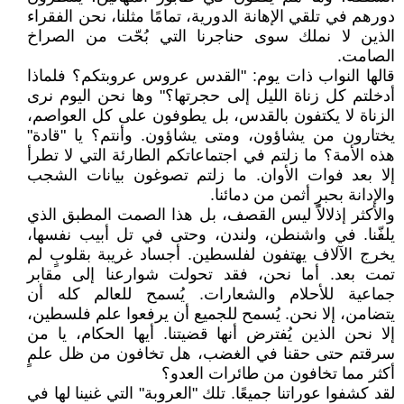
دورهم في تلقي الإهانة الدورية، تمامًا مثلنا، نحن الفقراء
الذين لا نملك سوى حناجرنا التي بُحّت من الصراخ
الصامت.
قالها النواب ذات يوم: "القدس عروس عروبتكم؟ فلماذا
أدخلتم كل زناة الليل إلى حجرتها؟" وها نحن اليوم نرى
الزناة لا يكتفون بالقدس، بل يطوفون على كل العواصم،
يختارون من يشاؤون، ومتى يشاؤون. وأنتم؟ يا "قادة"
هذه الأمة؟ ما زلتم في اجتماعاتكم الطارئة التي لا تطرأ
إلا بعد فوات الأوان. ما زلتم تصوغون بيانات الشجب
والإدانة بحبرٍ أثمن من دمائنا.
والأكثر إذلالاً ليس القصف، بل هذا الصمت المطبق الذي
يلفّنا. في واشنطن، ولندن، وحتى في تل أبيب نفسها،
يخرج الآلاف يهتفون لفلسطين. أجساد غريبة بقلوبٍ لم
تمت بعد. أما نحن، فقد تحولت شوارعنا إلى مقابر
جماعية للأحلام والشعارات. يُسمح للعالم كله أن
يتضامن، إلا نحن. يُسمح للجميع أن يرفعوا علم فلسطين،
إلا نحن الذين يُفترض أنها قضيتنا. أيها الحكام، يا من
سرقتم حتى حقنا في الغضب، هل تخافون من ظل علمٍ
أكثر مما تخافون من طائرات العدو؟
لقد كشفوا عوراتنا جميعًا. تلك "العروبة" التي غنينا لها في