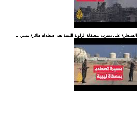
.. السيطرة على تسرب بمصفاة الزاوية الليبية بعد اصطدام طائرة مسي