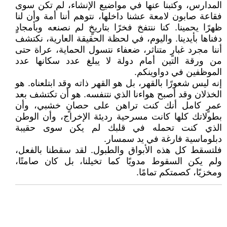
المدارس، وكتبنا عنها في مواضيع الإنشاء، لم تكن سوى
فقاعة صابون لامعة عشنا داخلها، نتوهم أننا أمة وأن لنا
ظهرًا يحمينا. كنا ننتفخ فخرًا بتاريخٍ لم نصنعه وبأمجادٍ
دفناها بأيدينا. واليوم، في لحظة الحقيقة العارية، نكتشف
أننا مجرد غبارٍ متناثر، ضعفاء نتسول الحماية، عراة حتى
من ورقة التين أمام دولة لا يبلغ عدد سكانها عدد
الموظفين في دواوينكم.
إنه ليس شعورًا بالقهر، بل هو القهر ذاته وقد ابتلعناه. هو
الخذلان وقد أصبح هواءنا الذي نتنفسه. هو أن تكتشف بعد
عمرٍ كامل أنك كنت تراهن على حصانٍ خشبي، وأن
بطولاتك كلها كانت مسرحية رديئة الإخراج، وأن الوطن
الذي كنت تحمله في قلبك لم يكن سوى حقيبة
دبلوماسية فارغة في يد سمسار.
فلتسقط كل هذه الأبواق والطبول. لقد سقطنا بالفعل،
ولم يكن السقوط مدويًا كما تخيلنا، بل كان صامتًا،
ومخزيًا، كصمتكم تمامًا.