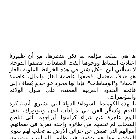
ها هي صفعة مؤلمة لم نكن ننتظرها، مع أن ظهورنا
اعتادت السياط ووجوهنا ألِفت الصفعات. قصفوا الدوحة.
لا تسألني أين، فكل شبرٍ في هذه الخرائط الملونة بالعار
هو هدفٌ محتمل. قصفوا عاصمة الغاز والمال، عاصمة
"الحياد" و"الوساطات"، فإذا بها مجرد خدٍ جديدٍ يُضاف إلى
قائمة الخدود العربية الممتدة على طول الولائم
والمؤتمرات.
يا لهذه الكوميديا السوداء! الدولة التي تشتري أندية كرة
القدم وتُسعِّر الفن في مزادات لندن ونيويورك، تقف
اليوم عاجزة عن شراء كرامتها. أبراجهم التي تناطح
السحاب لم تحمهم من طائرة واحدة تعربد في سمائهم.
أموالهم التي تفيض عن خزائن الأرض لم تجلب لهم سوى
الشفقة، وها هم يقفون في طابور المهانين، ينتظرون