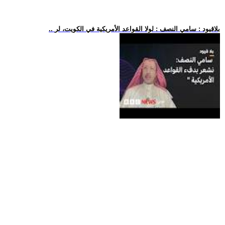
.. بلاقيود : سامي النصف : لولا القواعد الأمريكية في الكويت، لر