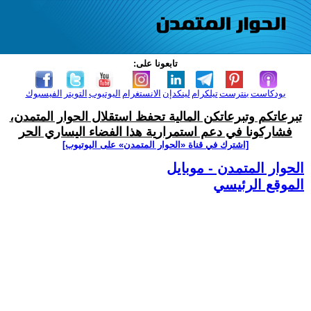
تابعونا على:
بودكاست
بنترست
تيلكرام
لينكدإن
الانستغرام
اليوتيوب
التويتر
الفيسبوك
تبرعاتكم وتبرعاتكن المالية تحفظ استقلال الحوار المتمدن،
فشاركونا في دعم استمرارية هذا الفضاء اليساري الحر
[اشترك في قناة ‫«الحوار المتمدن» على اليوتيوب]
الحوار المتمدن - موبايل
الموقع الرئيسي