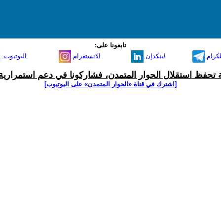
تابعونا على:
لكرام
لينكدإن
الانستغرام
اليوتيوب
ية تحفظ استقلال الحوار المتمدن، فشاركونا في دعم استمرارية 
[اشترك في قناة ‫«الحوار المتمدن» على اليوتيوب]