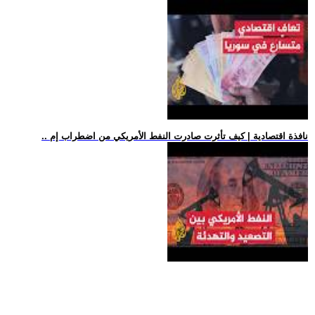
.. نافذة اقتصادية | كيف تأثرت صادرت النفط الأمريكي من اضطراب إم