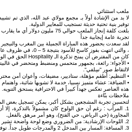
ملعب استثنائي
توفير بنية تحتية حديثة تستجيب للمعايير الدولية.
بلغت كلفة إنجاز الملعب حوالي 75 مليون دولار أي ما يقارب 686 مليون درهم بطاقة استيعابية تصل إلى 68 ألف مقعد.
تجربة عامة إيجابية جداً
لقد سعدت بحضور هذه المباراة الجميلة بين المغرب والنيجير
، والتي انتهت بفوز كاسح للأسود بنتيجة 5 – 0، في ظروف عامة ممتازة؛ مباراة رائعة...
كان من المفترض أن يمنح تذكرة الـ Hospitality الحق في الولوج إلى المرآب، والجلوس في مدرج متميز، وتناول العشاء والمشروبات.
• الأجواء: رائعة، بجمهور متحمس ومنضبط ومتحضر في غالبيته
لالتقاط صور "سِلفي".
• التنظيم: أطقم مؤهلة، ستاديير، مضيفات، وأعوان أمن محترف
• الضيافة: عشاء متميز نسبيا، خدمة لا تشوبها شائبة، واهتما
هذه العناصر تعكس جهداً كبيراً في الاحترافية يستحق التنويه.
ملاحظات بنّاءة
لتحسين تجربة المشجعين بشكل أكبر، يمكن تسجيل بعض الم
1. المرآب : رغم أن حق الولوج كان مشمولاً بالتذكرة، إلا 
المجاورة (حي الرياض، حي الفتح)، وهو أمر مرهق بالفعل.
2. اللوحات الإرشادية: من الضروري وضع لوحة واضحة تشير إلى المدخل رقم 2 من الجهة الشمالية لتفادي التيه.
3. المسافة: المسار بين المدخل 2 والمدرجات طويل جداً. توفير حافلات صغيرة داخلية لكبار السن أو ممرات أكثر مباشرة سيكون مفيداً للغاية.