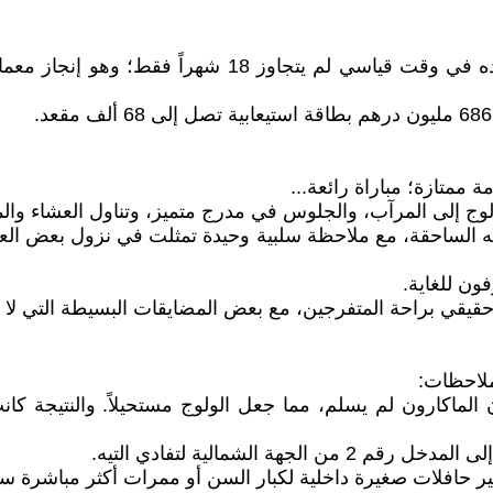
لا بد من الإشادة أولاً بـ مجمع مولاي عبد الله، الذي تم
 الساحقة، مع ملاحظة سلبية وحيدة تمثلت في نزول بعض العشر
ون للغاية.
م حقيقي براحة المتفرجين، مع بعض المضايقات البسيطة التي لا
لاحظات:
أن الماكارون لم يسلم، مما جعل الولوج مستحيلاً. والنتيجة ك