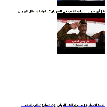
.. أين تذهب عائدات الذهب في السودان؟.. اتهامات تطال البرهان | #
.. نافذة اقتصادية | صندوق النقد الدولي يؤكد تسارع تعافي الاقتصا