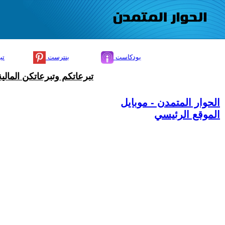
بودكاست
بنترست
تي
تبرعاتكم وتبرعاتكن المال
الحوار المتمدن - موبايل
الموقع الرئيسي