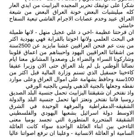
شكرا على توثيقك تحرير المجيده اليزابيث من ايدي العار
كله ميليشيات البعض خونة العراق البعض من شيعة
العراق عبيد وخدم عصابات الاجرام الفاشي تبعية السفاح
خامنئي
ان فرحتنا عظيمة -اخي د علي عجيل منهل - لانها ظميلة
في البحث العلمي ولانها اخوتنا بالقرابة فهي يهودية اكثر
من بنت عم فنحن العراقيين عشنا مايزيد عن 2500سنة
من اشقائنا العراقيين اليهود واحببناهم من اعماق قلوبنا
وشاركونا السراء والضراء بل وصعدوا المشانق معنا ايام
نضالنا الوطني بل لم يلد العراق حتى الان وزيرا عفيفا
كاءخينا حسقيل الذي تسنم وزارة المالية قبل اكثر من
100سنة وحافظ بشهامة على اموال العراق وعلى موارد
نفطه وجعلها بالجنية الذهبي وليس بالجنيه الورقي
واذ نفتخر ان شقيقتنا اليزابيث تحمل جنسية البلد الصديق
روسيا فاننا نفتخر ونعتز انها تحمل جنسية البلد والدولة
الشقيقه-الدمقراطية والمرفهة الوحيدة في الشرق
الاوسط دولة اسرائيل بشعبها اليهودي والفلسطيني
الشقيقة المتحررة المتطورة التي تجسد يوميا معنى
التاءخي بين ابناء العائلة الواحدة سواء كانت العائلة
السامية او العائلة الانسانية - وعلينا ان نرفع اصواتنا عاليا