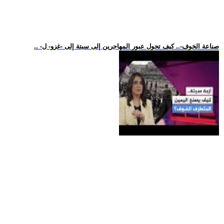
.. -صناعة الخوف-.. كيف تحول عبور المهاجرين إلى سبتة إلى -غزو- ل