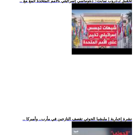
.. تحقيق لـ-دروب سايت-: دبلوماسي إسرائيلي بالأمم المتحدة جمع مع
.. نشرة إخبارية | مليشيا الحوثي تقصف النازحين في مأرب.. وأميركا