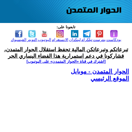
تابعونا على:
بودكاست
بنترست
تيلكرام
لينكدإن
الانستغرام
اليوتيوب
التويتر
الفيسبوك
تبرعاتكم وتبرعاتكن المالية تحفظ استقلال الحوار المتمدن،
فشاركونا في دعم استمرارية هذا الفضاء اليساري الحر
[اشترك في قناة ‫«الحوار المتمدن» على اليوتيوب]
الحوار المتمدن - موبايل
الموقع الرئيسي