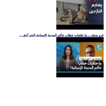
.. -غزو سبتة-... ما خلفيات خطاب حاكم المدينة الإسبانية الذي أعق