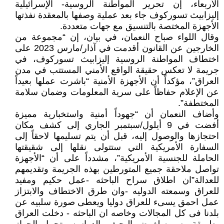
الأربعاء، إن تحرير المواطنة الروسية- الإسرائيلية
إليزابيث تسوركوف جاء بعد عملية وصفها بالمعقدة نفذتها
الأجهزة المختصة بالتنسيق مع جهات متعددة.
وقال اللواء صباح النعمان، في بيان، إن “مجموعة من
الخارجين عن القانون أقدمت في آذار/مارس 2023 على
اختطاف المواطنة الروسية إليزابيث تسوركوف، في
جريمة لا تعكس حقيقة الواقع الأمني المستتب في مدن
العراق”، مؤكداً أن الأجهزة الأمنية “باشرت عملها بعيداً
عن الإعلام حفاظاً على سرية المعلومات وضمان سلامة
المختطفة”.
وأضاف النعمان أن “جهوداً أمنية واستخبارية مميزة
أفضت في 9 أيلول/سبتمبر الجاري إلى كشف مكان
احتجازها والوصول إليه، قبل أن يتم تسليمها لاحقاً إلى
السفارة الأمريكية التي ستتولى نقلها إلى شقيقتها
الحاملة للجنسية الأمريكية”، مشدداً على أن “الأجهزة
تواصل ملاحقة جميع المتورطين بهذه الجريمة وتقديمهم
للعدالة”ان اطلاق سراح الباحثه -عمل حكيم ومفيد
للعراق وسمعته الدوليه -وان طرق الاختطاف والابتزاز
عمل احمق يسىء للعراق دوليا ويعطى صورة سلبيه عن
بلدنا فى كل المجالات وخاصه ان الباحثه - دخلت العراق