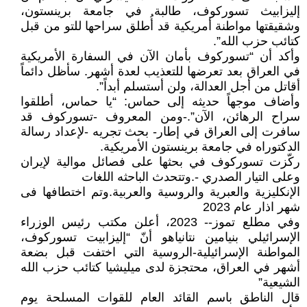
إليزابيث تسوركوف، طالبة في جامعة برينستون،
وشقيقتها مواطنة أمريكية قد أُطلق سراحها للتو من قبل
كتائب حزب الله”.
وأكد أن “تسوركوف بأمان الآن في السفارة الأمريكية
في العراق بعد تعرضها للتعذيب لعدة أشهر. سأظل دائماً
أقاتل من أجل العدالة، ولن أستسلم أبداً”.
وأضاف موجهاً حديثه إلى حماس: “يا حماس، أطلقوا
سراح الرهائن، الآن”.-ومن المعروف -تسوركوف قد
سافرت إلى العراق في إطار- بحث تجريه -لإعداد رسالة
الدكتوراه في جامعة برينستون الأمريكية.
ركّزت تسوركوف في بحثها على فصائل موالية لإيران
وعلى التيار الصدري -.وتتحدث الباحثه اللغات
الإنكليزية والعبرية والروسية والعربية.وتم اختطافها فى
شهر اذار عام 2023
وفي مطلع تموز-- 2023، أعلن مكتب رئيس الوزراء
الإسرائيلي بنيامين نتانياهو أنّ “إليزابيت تسوركوف،
المواطنة الإسرائيلية-الروسية التي اختفت قبل بضعة
أشهر في العراق، محتجزة لدى ميليشيا كتائب حزب الله
الشيعية”
قال الناطق باسم القائد العام للقوات المسلحة يوم