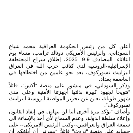
أعلن كل من رئيس الحكومة العراقية محمد شياع
السوداني، والرئيس الأمريكي دونالد ترامب، مساء يوم
الثلاثاء -المصادف 9-9 -2025، إطلاق سراح المختطفة
الإسرائيلية-الروسية لدى كتائب حزب الله في العراق
اليزابيث تسوركوف، بعد نحو عامين من اختطافها في
العاصمة بغداد.
وذكر السوداني، في منشور على منصة “أكس”، قائلاً
“تتويجاً لجهود كبيرة بذلتها أجهزتنا الأمنية وعلى مدى
شهور طويلة، نعلن عن تحرير المواطنة الروسية اليزابيث
تسوركوف”.
وأضاف “نؤكد مرة أخرى أننا لن نتهاون في إنفاذ القانون
وإعلاء سلطة الدولة، وعدم السماح لأي أحد بالإساءة الى
سمعة العراق والعراقيين--وكتب الرئيس الامريكى-- على
حسابه على منصة “تروث” قائلاً: “يسرني أن أبلغكم أن