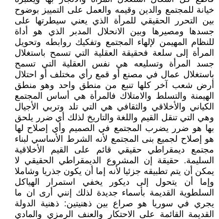
خيانة للمجتمع والدين وقيمه والعمل على التمييز بوضوح
بين التحرر الحقيقي للمرأة الذي يعني سيطرتها على
جسدها ومصيرها وبين الانحلال المدبر الذي هو أداة
للنظام المهيمن لإلهاء المجتمع وتفكيك روابطه وتحويل
المرأة إلى سلعة فحقيقة العقلية التي تسمح باستغلال
جسد المرأة وتسليعه هي نفس العقلية التي تسمح
باستغلال عمال في مصنع أو قمع رأي مختلف أو احتلال
أرض شعب آخر كلها تنبع من منطق واحد وهو منطق
الهيمنة والتسلط والامتلاك فالمرأة هي أساس المجتمع
الكياني والأخلاقي والثقافي هي التي تلد وتربي الأجيال
وهي التي تنقل القيم واللغة والتاريخ لذلك أي ضرر يلحق
بها هو ضرر يضرب المجتمع في الصميم وأي إصلاح لها
هو إصلاح لجميع بنى المجتمع لأنه الشرط الأساسي لبناء
مجتمع ديمقراطي حقيقي قائم على القيم الأخلاقية
السليمة. حقيقة إن المشروع الديمقراطي الحقيقي لا
يمكن أن يتم تطبيقه جزئيا لأنه إما أن يكون جذريا وشاملا
وإما أن يتحول إلى ديكور يخفي استمرار الهياكل
السلطوية القديمة بأسماء جديدة لذلك إنني أرى ان ما
يجري في سوريا هو صراع بين ذهنيتين: ذهنية الدولة
القديمة القائمة على الاحتكار والعنف الرمزي والمادي