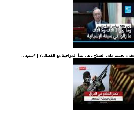
.. بغداد تحسم ملف السلاح.. هل تبدأ المواجهة مع الفصائل؟ | #ستود