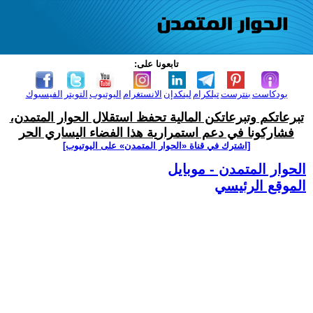
تابعونا على:
بودكاست
بنترست
تيلكرام
لينكدإن
الانستغرام
اليوتيوب
التويتر
الفيسبوك
تبرعاتكم وتبرعاتكن المالية تحفظ استقلال الحوار المتمدن،
فشاركونا في دعم استمرارية هذا الفضاء اليساري الحر
[اشترك في قناة ‫«الحوار المتمدن» على اليوتيوب]
الحوار المتمدن - موبايل
الموقع الرئيسي