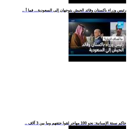
.. رئيس وزراء باكستان وقائد الجيش يتوجهان إلى السعودية... فما أ
.. حاكم سبتة الإسبانية: نحو 100 مهاجر لقوا حتفهم وما بين 3 آلاف