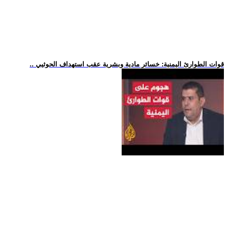
.. قوات الطوارئ اليمنية: خسائر مادية وبشرية عقب استهداف الحوثيي