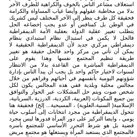
استغلاف مشاعر الناس بالخوف والكراهية للطرف الآخر
بدلا من مخاطبة عقولهم وأيضا غياب المساواة والكرامة
فحقيقة كل طرف ينظر إلى الآخر المختلف ليس كشريك
في الوطن بل كمنافس أو عدو يجب إخضاعه الحل
يتطلب تغيير عقلية الدولة بعقلية الأمة الديمقراطية
فالحل لا يكمن في استبدال نظام استبدادي بنظام
ديمقراطي مركزي جديد لأن الديمقراطية الحقيقية لا
يمكن أن تأتي من مركز واحد فالحل حقيقة هو تغيير
طريقة تنظيم المجتمع نفسها وهذا يقوم على
الديمقراطية المباشرة من القاعدة بدلا من الانتظار
لسنوات لاختيار حاكم واحد بل يجب أن يبدأ الناس بإدارة
شؤونهم اليومية بأنفسهم في أحيائهم وقراهم من خلال
مجالس محلية وبلدية ففي هذه المجالس يكون لكل
شخص صوت ويتم حل المشكلات عبر الحوار والتوافق
بين جميع المكونات (العربية، الكردية، الدرزية ،السريانية،
الإسلامية( السنية،العلوية) ، المسيحية... إلخ) فحقيقة هنا
تتحول الديمقراطية من مجرد انتخابات إلى أسلوب حياة
يومي ، وايضا التركيز على دور المرأة فدورها ليس مجرد
قضية بل هو شرط التحرر الأساسي للمجتمع بأسره
فالمجتمع الذي يستعبد المرأة ويستغلها هو مجتمع مريض