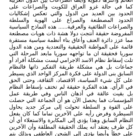
العالم وأكثرها دموية وايضا الصراعات بين الدول العربية
كما في حالة غزو العراق للكويت والصراعات على
الحدود بين العديد من الدول والتي تعكس إشكاليات
الحدود المصطنعة والصراع على الهوية والسلطة
والصراعات الطائفية والعرقية...... هذه النماذج السياسية
المفروضة حقيقة أنتجت دولا هشة ذات هويات مصطنعة
مما عزز دائرة العنف وأعاق بناء أنظمة سياسية مستقرة
قائمة على المواطنة الحقيقية والتعددية ومن هذه الدول
سوريا فحقيقة ان ما تواجهه سوريا مابعد المرحلة التي
تلت إسقاط نظام الاسد الاجرامي ليست مشكلة أفراد أو
جماعات بل هي مشكلة طريقة التفكير ذاتها فالنظام
السابق بنى الدولة على فكرة المركز الواحد الذي يسيطر
على كل شيء السياسة، الاقتصاد، الثقافة، وحتى الحق
في الرأي. هذه الفكرة حقيقة لم تختف بإسقاط النظام
بل بقيت عالقة في أذهان الناس وفي طريقة عمل
المؤسسات فما يحصل الآن هو أن الجماعة التي حصلت
على القوة و السلطة تحولت إلى مركز جديد يحاول
السيطرة وفرض رأيه على الآخرين تماما كما كان يفعل
النظام السابق وهذا يؤدي إلى المكابرة والاستعلاء أي أن
كل طرف يعتقد أنه يملك الحقيقة المطلقة وأن الآخرين
على خطأ وأيضا يؤدي إلى الشحن العاطفي وبذلك يتم