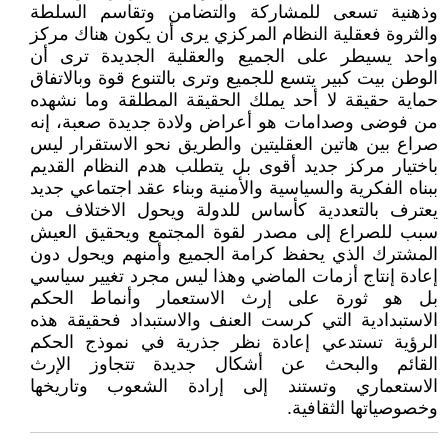
وذهنية تسعى للمشاركة والتضامن وتقاسم السلطة
والثروة فعقلية النظام المركزي يرى أن يكون هناك مركز
واحد يسيطر على الجميع والعقلية الجديدة ترى أن
الوطن بيت كبير يتسع للجميع وترى بالتنوع قوة وبالاتفاق
حماية حقيقة لا أحد يملك الحقيقة المطلقة وما نشهده
من فوضى وصدامات هو أعراض ولادة جديدة صعبة، إنه
صراع بين هاتين العقليتين والطريق نحو الاستقرار ليس
باختيار مركز جديد أقوى بل يتطلب هدم النظام القديم
ببناه الفكرية والسياسية والأمنية وبناء عقد اجتماعي جديد
يعترف بالتعددية كأساس للدولة ويحول الاختلاف من
سبب للصراع إلى مصدر لقوة المجتمع ويحقيق العيش
المشترك الذي يحفظ كرامة الجميع وأمنهم ويحول دون
إعادة إنتاج أزمات الماضي وهذا ليس مجرد تغيير سياسي
بل هو ثورة على إرث الاستعمار وأنماط الحكم
الاستبدادية التي كرست العنف والاستبداد فحقيقة هذه
الرؤية تستدعي إعادة نظر جذرية في نموذج الحكم
القائم والبحث عن أشكال جديدة تتجاوز الإرث
الاستعماري وتستند إلى إرادة الشعوب وتاريخها
وخصوصياتها الثقافية.