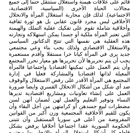
قائم على علاقات هيمنة واستغلال ستنتقل حتما إلى جميع
مجالات الحياة الأخرى (السياسية، الاقتصادية،
الاجتماعية). لذلك فإن محاربة استغلال المرأة والانحلال
الأخلاقي ليس مجرد قانون عقابي بل هو ثورة ثقافية
وأخلاقية شاملة تقوم على تفكيك عقلية التملك والهيمنة
التي تعتبر المرأة ملكية أو جسدا يمكن استهلاكه وتجارته
هذه العقلية هي نفسها التي تنتج الدكتاتور السياسي
والاستغلال الاقتصادي ولذلك يجب بناء وعي مجتمعي
جديد يرى في المرأة كيانا حرا مستقلا وأقدم مستعمرة
يجب أن يتم تحريرها لأن تحريرها هو معيار تحرر المجتمع
وأن يتم العمل على تمكينها اقتصاديا واجتماعيا فالمرأة
المعيلة لذاتها اقتصاديا والمشاركة فعليا في إدارة
المجتمع هي المرأة الأقدر على رفض الاستغلال والوقوف
ضد أي شكل من أشكال الانحلال القسري وايضا ضرورة
العمل على إنشاء تعاونيات ومشاريع اقتصادية تديرها
النساء وتوفير التعليم والعمل لهن لضمان أنهن لسن
مضطرات لبيع جسدهن أو كرامتهن من أجل البقاء وأن
يكون للقيم الأخلاقية المجتمعية وزن أكبر من القوانين
المفروضة من أعلى في سوريا المستقبل وأن تتبنى
الحكومة السورية عقدا اجتماعيا أخلاقيا يرفض بشكل
قاطع كل أشكال استغلال المرأة والاتجار بها ويعتبره