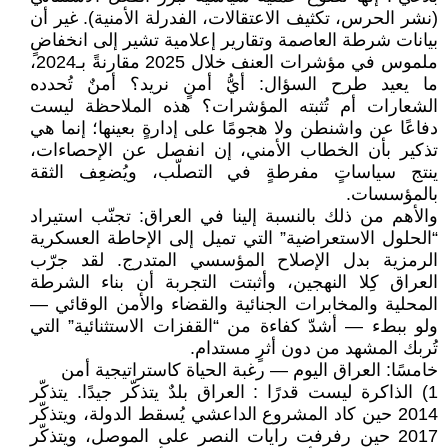
(نشر الحرس، تكثيف الاعتقالات، الفدرلة الأمنية). غير أن
بيانات شرطة العاصمة وتقارير إعلامية تشير إلى انخفاضٍ
ملموس في مؤشرات العنف خلال 2025 مقارنةً بـ2024،
ما يعيد طرح السؤال: أيُّ أمنٍ نريد؟ أمنٌ تُحدده
الشعارات أم تُثبته المؤشرات؟ هذه الملاحظة ليست
دفاعًا عن واشنطن ولا هجومًا على إدارةٍ بعينها؛ إنما هي
تذكير بأن الخطاب الأمني، إن انفصل عن الإحصاءات،
ينتج سياساتٍ مفرطةٍ في التصلّب، ويُضعِف الثقة
بالمؤسسات.
والأهم من ذلك بالنسبة إلينا في العراق: تجنّب استيراد
“الحلول الاستعراضية” التي تميل إلى الإحاطة العسكرية
الرمزية بدل الإصلاح المؤسسي المتدرج. لقد جرّب
العراق كِلا النهجين، وأثبتت التجربة أن بناء الشرطة
المحلية والمخابرات الجنائية والقضاء والأمن الوقائي —
ولو ببطء — أشدّ كفاءة من “القفزات الاستثنائية” التي
تُربك المشهد من دون أثرٍ مستدام.
خامسًا: العراق اليوم — رغبة الحياة كاستراتيجية أمن
1) الذاكرة ليست قدرًا : العراق بلدٌ يتذكّر جيدًا. يتذكّر
2014 حين كاد المشروع الداعشي يُسقط الدولة، ويتذكّر
2017 حين رفرفت رايات النصر على الموصل، ويتذكّر