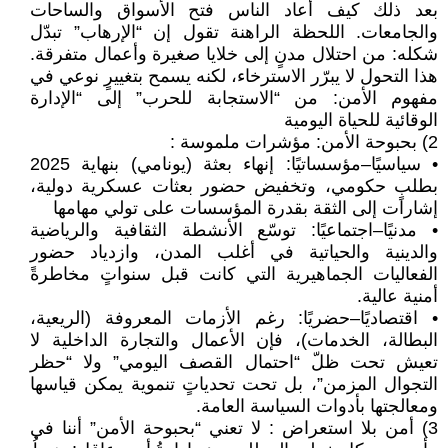
بعد ذلك كيف أعاد الناس فتح الأسواق والساحات
والجامعات. اللحظة الراهنة تقول إن “الإرهاب” تبدّل
شكله: من احتلال مدنٍ إلى خلايا صغيرة وأعمال متفرقة.
هذا التحول لا يبرّر الاسترخاء، لكنه يسمح بتغييرٍ نوعي في
مفهوم الأمن: من “الاستجابة للحرب” إلى “الإدارة
الوقائية للحياة اليومية
2) بحبوحة الأمن: مؤشرات ملموسة :
• سياسيًا–مؤسساتيًا: إنهاء بعثة (يونامي) بنهاية 2025
بطلبٍ حكومي، وتخفيض حضور بعثات عسكرية دولية،
إشارات إلى الثقة بقدرة المؤسسات على تولي مهامها
• مدنيًا–اجتماعيًا: توسّع الأنشطة الثقافية والرياضية
والدينية والحياتية في أغلب المدن، وازدياد حضور
الفعاليات الجماهيرية التي كانت قبل سنواتٍ مخاطرةً
أمنية عالية.
• اقتصاديًا–حضريًا: رغم الأزمات المعروفة (الريعية،
البطالة، الخدمات)، فإن الأعمال والتجارة الداخلية لا
تعيش تحت ظلّ “احتمال القصف اليومي” ولا “حظر
التجوال المزمن”، بل تحت تحدياتٍ تنموية يمكن قياسها
ومعالجتها بأدوات السياسة العامة.
3) أمن بلا استعراض : لا تعني “بحبوحة الأمن” أننا في