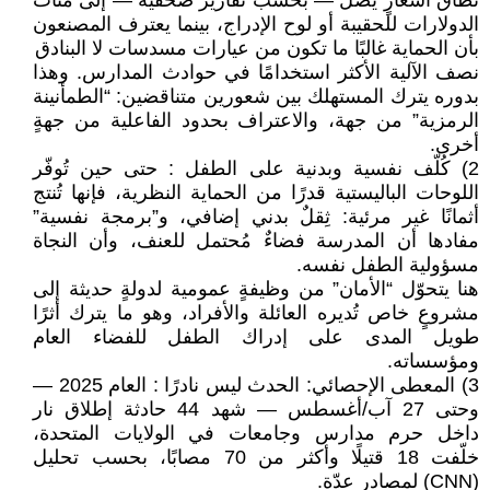
نطاق أسعارٍ يصل — بحسب تقارير صحفية — إلى مئات
الدولارات للحقيبة أو لوح الإدراج، بينما يعترف المصنعون
بأن الحماية غالبًا ما تكون من عيارات مسدسات لا البنادق
نصف الآلية الأكثر استخدامًا في حوادث المدارس. وهذا
بدوره يترك المستهلك بين شعورين متناقضين: “الطمأنينة
الرمزية” من جهة، والاعتراف بحدود الفاعلية من جهةٍ
أخرى.
2) كُلّف نفسية وبدنية على الطفل : حتى حين تُوفّر
اللوحات الباليستية قدرًا من الحماية النظرية، فإنها تُنتج
أثمانًا غير مرئية: ثِقلٌ بدني إضافي، و”برمجة نفسية”
مفادها أن المدرسة فضاءٌ مُحتمل للعنف، وأن النجاة
مسؤولية الطفل نفسه.
هنا يتحوّل “الأمان” من وظيفةٍ عمومية لدولةٍ حديثة إلى
مشروعٍ خاص تُديره العائلة والأفراد، وهو ما يترك أثرًا
طويل المدى على إدراك الطفل للفضاء العام
ومؤسساته.
3) المعطى الإحصائي: الحدث ليس نادرًا : العام 2025 —
وحتى 27 آب/أغسطس — شهد 44 حادثة إطلاق نار
داخل حرم مدارس وجامعات في الولايات المتحدة،
خلّفت 18 قتيلًا وأكثر من 70 مصابًا، بحسب تحليل
(CNN) لمصادر عدّة.