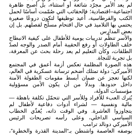
لم يعد الأمر مجرّد شائعة أو استثناء، بل أصبح ظاهرة
اجتماعية–اقتصادية؛ فالحقائب التي صُمّمت أساسًا لحمل
الكتب والقرطاسية، أُعيد توظيفها لتكون دروعًا صغيرة
يحتمي بها التلاميذ في حال اقتحام مسلّح لفصلهم. بل إن
بعض المدارس
والأسر تنظّم تدريبات يومية للأطفال على كيفية الانبطاح
خلف الطاولات أو رفع الحقيبة أمام الصدر والوجه لصدّ
الطلقات، وكأن التعليم لم يعد رحلة بحث عن المعرفة،
بل تجربة للنجاة.
هذه الصورة المظلمة تعكس أزمة أعمق في المجتمع
الأميركي: دولة تمتلك أضخم ترسانة عسكرية في العالم،
لكنها تعجز عن ضمان أبسط مقومات الطفولة الآمنة
داخل حدودها. وبدلًا من أن يكون الأمن مسؤولية
مؤسسات الدولة،
يُترك العبء للأفراد وللأسر التي تتحمّل تكلفة باهظة —
مالية ونفسية — لشراء أدوات دفاعية لأطفال لم
يتجاوزوا العاشرة. وفي الوقت ذاته، يُغذّي الخطاب
السياسي الداخلي، وعلى رأسه تصريحات الرئيس
الأميركي دونالد ترامب
بوصفه العاصمة واشنطن بـ“المدينة القذرة والخطرة”،