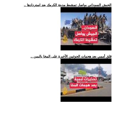
.. الجيش السوداني يواصل تمشيط مدينة الكرمك بعد استردادها
.. قلق أممي بعد هجمات الحوثيين الأخيرة على المخا باليمن