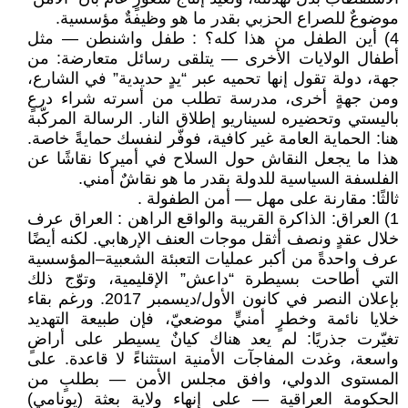
موضوعٌ للصراع الحزبي بقدر ما هو وظيفةٌ مؤسسية.
4) أين الطفل من هذا كله؟ : طفل واشنطن — مثل
أطفال الولايات الأخرى — يتلقى رسائل متعارضة: من
جهة، دولة تقول إنها تحميه عبر “يدٍ حديدية” في الشارع،
ومن جهةٍ أخرى، مدرسة تطلب من أسرته شراء درعٍ
باليستي وتحضيره لسيناريو إطلاق النار. الرسالة المركّبة
هنا: الحماية العامة غير كافية، فوفّر لنفسك حمايةً خاصة.
هذا ما يجعل النقاش حول السلاح في أميركا نقاشًا عن
الفلسفة السياسية للدولة بقدر ما هو نقاشٌ أمني.
ثالثًا: مقارنة على مهل — أمن الطفولة .
1) العراق: الذاكرة القريبة والواقع الراهن : العراق عرف
خلال عقدٍ ونصف أثقل موجات العنف الإرهابي. لكنه أيضًا
عرف واحدةً من أكبر عمليات التعبئة الشعبية–المؤسسية
التي أطاحت بسيطرة “داعش” الإقليمية، وتوّج ذلك
بإعلان النصر في كانون الأول/ديسمبر 2017. ورغم بقاء
خلايا نائمة وخطرٍ أمنيٍّ موضعيّ، فإن طبيعة التهديد
تغيّرت جذريًا: لم يعد هناك كيانٌ يسيطر على أراضٍ
واسعة، وغدت المفاجآت الأمنية استثناءً لا قاعدة. على
المستوى الدولي، وافق مجلس الأمن — بطلبٍ من
الحكومة العراقية — على إنهاء ولاية بعثة (يونامي)