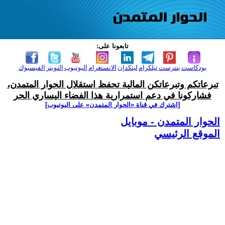
تابعونا على:
بودكاست
بنترست
تيلكرام
لينكدإن
الانستغرام
اليوتيوب
التويتر
الفيسبوك
تبرعاتكم وتبرعاتكن المالية تحفظ استقلال الحوار المتمدن،
فشاركونا في دعم استمرارية هذا الفضاء اليساري الحر
[اشترك في قناة ‫«الحوار المتمدن» على اليوتيوب]
الحوار المتمدن - موبايل
الموقع الرئيسي