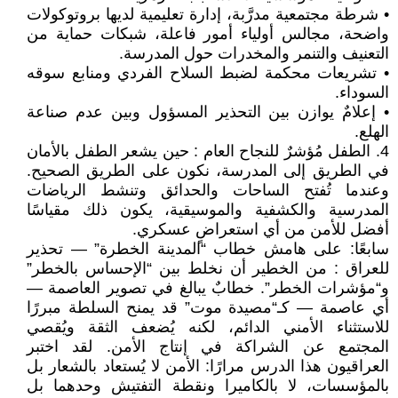
• شرطة مجتمعية مدرَّبة، إدارة تعليمية لديها بروتوكولات
واضحة، مجالس أولياء أمور فاعلة، شبكات حماية من
التعنيف والتنمر والمخدرات حول المدرسة.
• تشريعات محكمة لضبط السلاح الفردي ومنابع سوقه
السوداء.
• إعلامٌ يوازن بين التحذير المسؤول وبين عدم صناعة
الهلع.
4. الطفل مُؤشرٌ للنجاح العام : حين يشعر الطفل بالأمان
في الطريق إلى المدرسة، نكون على الطريق الصحيح.
وعندما تُفتح الساحات والحدائق وتنشط الرياضات
المدرسية والكشفية والموسيقية، يكون ذلك مقياسًا
أفضل للأمن من أي استعراضٍ عسكري.
سابعًا: على هامش خطاب “المدينة الخطرة” — تحذير
للعراق : من الخطير أن نخلط بين “الإحساس بالخطر”
و“مؤشرات الخطر”. خطابٌ يبالغ في تصوير العاصمة —
أي عاصمة — كـ“مصيدة موت” قد يمنح السلطة مبررًا
للاستثناء الأمني الدائم، لكنه يُضعف الثقة ويُقصي
المجتمع عن الشراكة في إنتاج الأمن. لقد اختبر
العراقيون هذا الدرس مرارًا: الأمن لا يُستعاد بالشعار بل
بالمؤسسات، لا بالكاميرا ونقطة التفتيش وحدهما بل