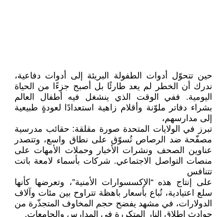
حين تتحوّل أدوات الطفولة البريئة إلى أدوات دفاعية،
ندرك أن الخطر لم يعد طارئًا بل أصبح جزءًا من الحياة
اليومية. ففي الوقت الذي ينشغل فيه أطفال العالم
بشراء دفاتر ملوّنة وأقلام زاهية استعدادًا لعودةٍ طبيعية
إلى مدارسهم،
تبرز في الولايات المتحدة صورة مقلقة: حقائب مدرسية
مصفّحة ضد الرصاص تُسوّق على نطاق واسع، وتتصدر
عناوين الصحف ونشرات الأخبار وحملات الأمهات على
منصات التواصل الاجتماعي. شركات بأسماء لامعة باتت
تتنافس
على إنتاج هذه “الإكسسوارات الأمنية”، وتعرضها كأنها
سلع اعتيادية، تُباع بأسعار باهظة تتراوح بين مئات وآلاف
الدولارات، في مشهد يفضح حجم المخاوف المتجذّرة من
حوادث إطلاق النار المتكررة في المدارس والجامعات.