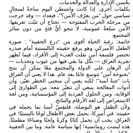
بحُسن الإدارة والعدالة والخدمات.
بكلمات أخرى: إذا كانت واشنطن اليوم ساحةً لسجالٍ
سياسي حول “من يعرّف الأمن؟”، فبغداد — وقد خرجت
من مرحلة الحرب المفتوحة — تحتاج أن تثبّت تعريفها:
الأمن سلعةٌ عمومية، لا تنجو أيُّ فئةٍ من دون سائر
المجتمع.
خاتمة: رغبة الحياة أقوى من “درع الحقيبة” : صورة
الطفل الأميركي وهو يرفع حقيبته الباليستية أمام صدره
تختصر فلسفة أمنٍ نقلت العبء إلى الأفراد، فيما تُظهر
تجربة العراق — بكل ما بقي فيها من عيوب وتحديات —
أن الرهان على الدولة والمجتمع معًا يمكن أن ينتج
“بحبوحة أمن” تتوسع عامًا بعد عام. هذا لا يعني أن العراق
بات “جنةً آمنة”؛ لكنه يعني أن منحنى الخطر تغيّر، وأن
أدوات المعالجة ينبغي أن تتغيّر معه: من الطوارئ إلى
الوقاية، ومن الحلول الفردية إلى المؤسساتية، ومن لغة
الاستعراض إلى لغة الأرقام والنتائج.
ولأن الطفل هو البوصلة، فلنقِسْ أمننا بما يحمله في
حقيبته: في أميركا، يحمل بعض الأطفال لوحًا باليستيًا؛ في
العراق، يجب أن يحمل كتابًا وكرةً ولحنًا وصباحًا مطمئنًا.
هذه ليست رومانسية؛ إنها سياسة عامة. وما بين الحقيبة