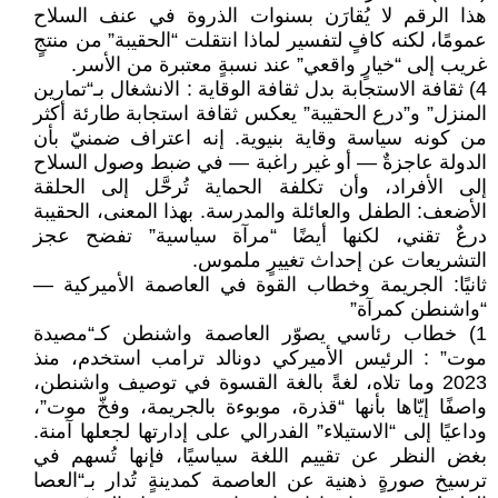
هذا الرقم لا يُقارَن بسنوات الذروة في عنف السلاح
عمومًا، لكنه كافٍ لتفسير لماذا انتقلت “الحقيبة” من منتجٍ
غريب إلى “خيارٍ واقعي” عند نسبةٍ معتبرة من الأسر.
4) ثقافة الاستجابة بدل ثقافة الوقاية : الانشغال بـ“تمارين
المنزل” و”درع الحقيبة” يعكس ثقافة استجابة طارئة أكثر
من كونه سياسة وقاية بنيوية. إنه اعتراف ضمنيّ بأن
الدولة عاجزةٌ — أو غير راغبة — في ضبط وصول السلاح
إلى الأفراد، وأن تكلفة الحماية تُرحَّل إلى الحلقة
الأضعف: الطفل والعائلة والمدرسة. بهذا المعنى، الحقيبة
درعٌ تقني، لكنها أيضًا “مرآة سياسية” تفضح عجز
التشريعات عن إحداث تغييرٍ ملموس.
ثانيًا: الجريمة وخطاب القوة في العاصمة الأميركية —
“واشنطن كمرآة”
1) خطاب رئاسي يصوّر العاصمة واشنطن كـ“مصيدة
موت” : الرئيس الأميركي دونالد ترامب استخدم، منذ
2023 وما تلاه، لغةً بالغة القسوة في توصيف واشنطن،
واصفًا إيّاها بأنها “قذرة، موبوءة بالجريمة، وفخّ موت”،
وداعيًا إلى “الاستيلاء” الفدرالي على إدارتها لجعلها آمنة.
بغض النظر عن تقييم اللغة سياسيًا، فإنها تُسهم في
ترسيخ صورةٍ ذهنية عن العاصمة كمدينةٍ تُدار بـ“العصا