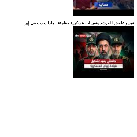
.. فيديو غامض للمرشد وتعيينات عسكرية مفاجئة.. ماذا يحدث في إيرا