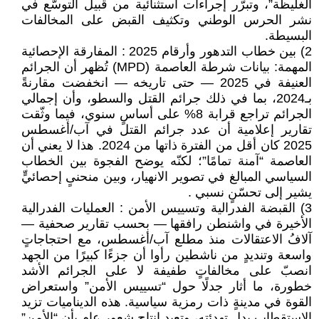
الغليظة”، وتبرّر إجراءات استثنائية من قبيل التوسّع في
نشر الحرس الوطني وتكثيف القبض على المخالفات
البسيطة.
2) بين خطاب التدهور وأرقام 2025 : المفارقة الإحصائية
المهمة: بيانات شرطة العاصمة (MPD) تُظهر أن الجرائم
العنيفة في 2025 — حتى تاريخه — انخفضت مقارنةً
بـ2024، بما في ذلك جرائم القتل والسطو، وأن إجمالي
الجرائم تراجع قرابة 8% على أساسٍ سنوي، فيما وثّقت
تقارير إعلامية أن عدد جرائم القتل في آب/أغسطس
2025 كان أقل من الفترة ذاتها من 2024. هذا لا يعني أن
العاصمة “آمنة تمامًا”؛ لكنّه يوضح الفجوة بين الخطاب
السياسي المبالغ في تصوير الانهيار، وبين منحنىٍ إحصائيٍّ
يشير إلى تحسّنٍ نسبي .
3) القبضة الفدرالية وتسييس الأمن : العمليات الفدرالية
الأخيرة في واشنطن رافقها — بحسب تقارير صحفية —
آلافُ الاعتقالات منذ مطلع آب/أغسطس، مع احتجاجاتٍ
واسعة وتنديدٍ من ناشطين رأوا أن جزءًا كبيرًا من الجهد
انصبّ على مخالفاتٍ طفيفة لا على الجرائم الأشد
خطورة، ما أثار جدلًا حول “تسييس الأمن” واستعراض
القوة في مدينةٍ ذات رمزية سياسية. هذه الديناميات تزيد
الاستقطاب بدل تهدئته، وتعيد إنتاج شعورٍ عام بأن “الأمن”