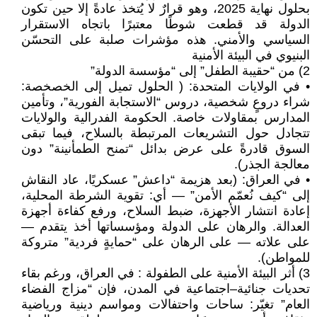
بحلول نهاية 2025، وهو قرارٌ لا يُتخذ عادةً إلا حين تكون
الدولة قد قطعت شوطًا معتبرًا باتجاه الاستقرار
السياسي والأمني. هذه مؤشرات صلبة على التحسّن
البنيوي في البيئة الأمنية
2) من “حقيبة الطفل” إلى “مؤسسة الدولة”
• في الولايات المتحدة: ( الحلول تميل إلى الخصخصة:
شراء دروعٍ شخصية، دروس “الاستجابة الفورية”، وتأمين
المدارس بمقاولات خاصة. الحكومة الفدرالية والولايات
تتجادل حول التشريعات المرتبطة بالسلاح، فيما تبقى
السوق قادرةً على عرض بدائل “تمنح الطمأنينة” دون
معالجة الجذر).
• في العراق: (بعد هزيمة “داعش” عسكريًا، عاد النقاش
إلى “كيف نُعمّم الأمن” — أي: تقوية الشرطة المحلية،
إعادة انتشار الأجهزة، ضبط السلاح، ورفع كفاءة أجهزة
العدالة. والرهان على الدولة ومؤسساتها أخذ يتقدم —
على علاته — على الرهان على “حمايةٍ فردية” متروكة
للمواطن).
3) أثر البيئة الأمنية على الطفولة : في العراق، ورغم بقاء
تحديات جنائية–اجتماعية في المدن، فإن “مزاج الفضاء
العام” تغيّر: ساحات واحتفالات ومواسم دينية ورياضية