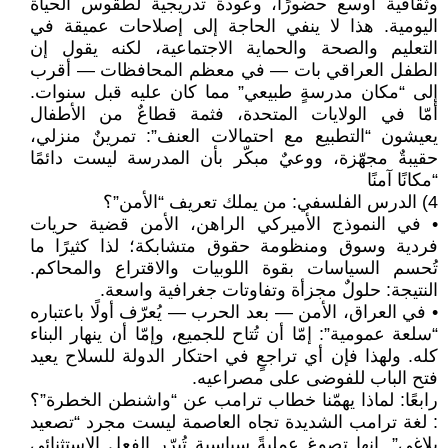
وثقافية أوسع حضورًا، وعودة تدريجية لطقوس الحياة
اليومية. هذا لا ينفي الحاجة إلى إصلاحات عميقة في
التعليم والصحة والحماية الاجتماعية، لكنه يقول إن
الطفل العراقي بات — في معظم المحافظات — أقرب
إلى “مكان مدرسةٍ طبيعي” مما كان عليه قبل سنوات.
أمّا في الولايات المتحدة، فثمة قطاعٌ من الأطفال
يعيشون “التطبيع مع احتمالات العنف”: تمرينٌ منزلي،
حقيبةٌ مجهّزة، ووعيٌ مبكّر بأن المدرسة ليست دائمًا
“مكانًا آمنًا
4) الدرس الفلسفي: من يملك تعريف “الأمن”؟
• في النموذج الأميركي الراهن، الأمن قضية حريات
فردية وسوق ومنظومة حقوق متشابكة؛ لذا كثيرًا ما
تُحسم السياسات بقوة اللوبيات والاقتراع والمحاكم.
النتيجة: حلولٌ مجزأة وتفاوتات جغرافية واسعة.
• في العراق، الأمن — بعد الحرب — يُعرّف أولًا باعتباره
“سلعة عمومية”: إمّا أن تُتاح للجميع، وإمّا أن ينهار البناء
كله. ولهذا فإن أي تراجعٍ في احتكار الدولة للسلاح يعيد
فتح الباب للفوضى على مصراعيه.
رابعًا: لماذا يهمّنا خطاب ترامب عن “واشنطن الخطرة”؟
: لغة ترامب الشديدة تجاه العاصمة ليست مجرد “تصعيد
بلاغي”. إنها تصوغ عمليةً سياسية تُبرّر الفعل الاستثنائي