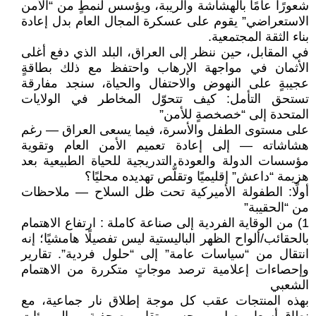
شعورًا عامًا بالهشاشة والريبة، ويؤسس لنمطٍ من “الأمن
الاستعراضي” يقوم على عسكرة المجال العام بدل إعادة
بناء الثقة المجتمعية.
في المقابل، حين ننظر إلى العراق، البلد الذي دفع أغلى
الأثمان في مواجهة الإرهاب واحتفظ مع ذلك بطاقةٍ
عجيبةٍ على النهوض والاحتفال والحياة، سنجد مفارقة
تستحق التأمل: كيف تتحوّل المخاطر في الولايات
المتحدة إلى “خصخصةٍ للأمن”
على مستوى الطفل والأسرة، فيما يسعى العراق — رغم
هشاشاته — إلى إعادة تعميم الأمن العام وتقوية
مؤسسات الدولة والعودة التدريجية للحياة الطبيعية بعد
هزيمة “داعش” إقليميًا وتقلُّص تهديده محليًا؟
أولًا: الطفولة الأميركية تحت ظل السلاح — ملاحظات
من “الحقيبة”
1) من الوقاية الفردية إلى صناعة كاملة : ارتفاع الاهتمام
بالحقائب/ألواح الظهر الباليستية ليس تفصيلًا هامشيًا؛ إنه
انتقال من “سياسات عامة” إلى “حلول فردية”. تقارير
وإحصاءات إعلامية ترصد موجاتٍ متكررة من الاهتمام
الشعبي
بهذه المنتجات عقب كل موجة إطلاق نار جماعية، مع