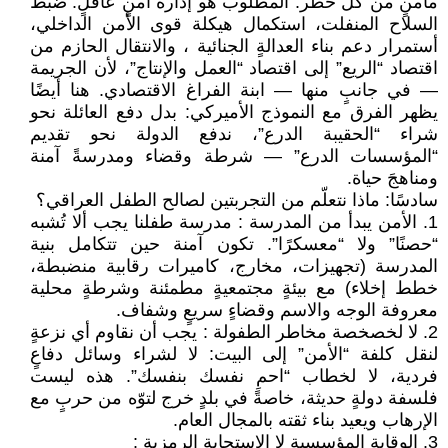
مأمنٍ من كل خطر. المطلوب هو إدارةُ أمنٍ عاقلٍ: ضبطُ
السلاح المنفلت، استكمال هيكلة قوى الأمن الداخلي،
أستمرار دعم بناء العدالةٍ الجنائية ، والانتقال الحازم من
اقتصاد “الريع” إلى اقتصاد “العمل والإنتاج”، لأن الجريمة
— في جانبٍ منها — ابنة الفراغ الاقتصادي. هنا أيضًا
يظهر الفرق مع النموذج الأميركي: بدل دفع العائلة نحو
شراء “الحقيبة الدرع”، ندفع الدولة نحو تقديم
“المؤسسات الدرع” — شرطة وقضاء ومدرسةً آمنة
ومناهجَ حياة.
سادسًا: ماذا نتعلّم من التجربتين لصالح الطفل العراقي؟
1. الأمن يبدأ من المدرسة : مدرسة طفلنا يجب ألا تُشبه
“حصنًا” ولا “معسكرًا”. تكون آمنة حين تتكامل بنية
المدرسة (تجهيزات، مخارج، كاميرات رقابية منضبطة،
خطط إخلاء) مع بيئةٍ مجتمعيةٍ مطمئنة وشرطةٍ محلية
معروفة الوجه والاسم وقضاءٍ سريعٍ وشفاف.
2. لا لخصخصة مخاطر الطفولة : يجب أن نقاوم أي نزعةٍ
لنقل كلفة “الأمن” إلى البيت: لا لشراء وسائل دفاعٍ
فردية، لا لخطاب “احمِ نفسك بنفسك”. هذه ليست
فلسفة دولةٍ حديثة، خاصةً في بلدٍ خرج لتوّه من حربٍ مع
الإرهاب ويعيد بناء ثقته بالمجال العام.
3. الوقاية المؤسسية لا الاستجابة الرمزية :