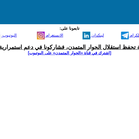
تابعونا على:
لكرام
لينكدإن
الانستغرام
اليوتيوب
ية تحفظ استقلال الحوار المتمدن، فشاركونا في دعم استمرارية 
[اشترك في قناة ‫«الحوار المتمدن» على اليوتيوب]