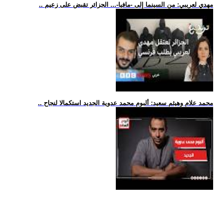
.. مهدي لعريبي: من السينما إلى -مافيا-... الجزائر تقبض على زعيم
.. محمد علام وهيثم سعيد: ألبوم محمد عدوية الجديد استكمالا لنجاح