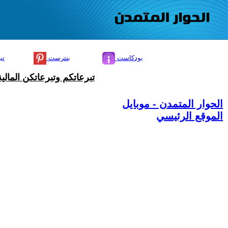
بودكاست
بنترست
تي
تبرعاتكم وتبرعاتكن المال
الحوار المتمدن - موبايل
الموقع الرئيسي