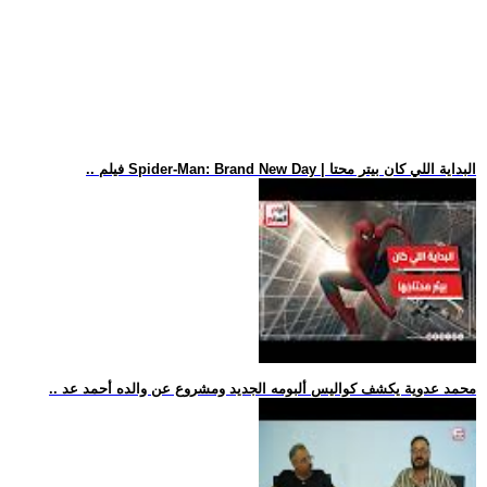
.. فيلم Spider-Man: Brand New Day | البداية اللي كان بيتر محتا
.. محمد عدوية يكشف كواليس ألبومه الجديد ومشروع عن والده أحمد عد