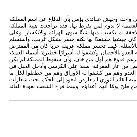
ن واحد، وجيش عقائدي يؤمن بأن الدفاع عن اسم المملكة
ظمة لا تدوم لمن يفرط بها، فقد تراجعت هيبة المملكة
احقة لم تكسب منها شيئًا سوى الهزائم والانكسار. وعلى
 كان جيشها مستعدًا لها لكنه خسر بشكل غريب، واستسلم
 بالأسئلة، كيف تخسر مملكة عريقة حربًا كان من المفترض
العدو بالأحضان وكشفوا له أسرارًا خطيرة: أسماء العملاء
عتبرهم قدوة هم أول من خان، وأن سقوط المملكة لم يكن
يتخلص من عار المعرفة، صعد على الكرسي وأدخل الحبل في
 العدو وهم من كشفوا له الأوراق وهم من خططوا لكل ما
 منه القائد الثوري المعارض ليعود إلى الحكم تحت شعارات
ن ظنّ يومًا أنهم أعداؤه، وبينما فرح الشعب بعودة القائد