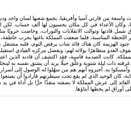
واسعة من قارتي آسيا وأفريقيا، يجمع شعبها لسان واحد ودي
 وكان الأعداء في كل مكان يحسبون لها ألف حساب. لكن الع
شمل قادتها وتوالت الانقلابات والثورات، وخاضت حروبًا متل
 اللحظة المناسبة، فلما ضعفت المملكة باغتها بحرب خاطفة،
ين جنود الهزيمة كان هناك قائد شاب يرفض النوم، قلبه مشتعل
وف العدو متظاهرًا بولائه لهم، وبفضل مركزه القيادي استقبله 
المملكة. كانت الصدمة قاسية، فقد اكتشف أن قادته الذين ا
غرفته ذات ليلة شتوية وعلّق حبلًا يريد أن يشنق نفسه به ل
سكوا به. أخبروه أنهم هم من سهّلوا له الوصول إلى أسرار
ناية، كان الوحيد الذي لم يقع تحت سيطرتهم فأرادوا أن يصنعوا
قائد إلى عرش المملكة لا بصفته منقذًا حرًّا بل أداة في يد م
لى أوراق لم يخطها أبناؤها.