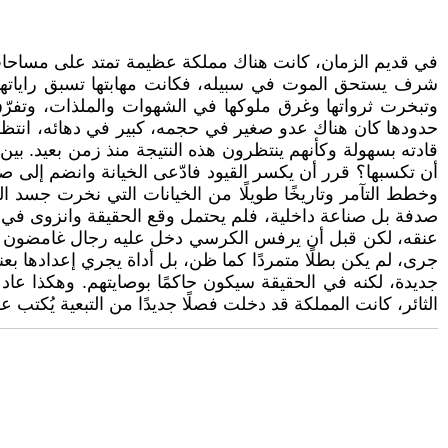
في قديم الزمان، كانت هناك مملكة عظيمة تمتد على مساحات 
شرف يستحق الموت في سبيله، فكانت مهابتها تسبق راياتها،
وتبخرت ثرواتها وغرق ملوكها في الشهوات والملذات، وتفرّق 
حدودها كان هناك عدو صغير في حجمه، كبير في دهائه، انتظر
قادته بسهولة وكأنهم ينتظرون هذه النتيجة منذ زمن بعيد. ب
أن تكسبها؟ قرر أن يكسر القيود فادّعى الخيانة وانضم إلى صف
وخطط التآمر وتاريخًا طويلًا من الخيانات التي نخرت جسد 
صدفة بل صناعة داخلية، فلم يحتمل وقع الحقيقة وانزوى في 
عنقه، لكن قبل أن يرفس الكرسي دخل عليه رجال غامضون وأم
جرى، لم يكن بطلًا متمردًا كما ظن، بل أداة يجري إعدادها بع
جديدة، لكنه في الحقيقة سيكون حاكمًا بوصايتهم. وهكذا عاد ال
الثائر، كانت المملكة قد دخلت فصلًا جديدًا من التبعية يُكتب ع