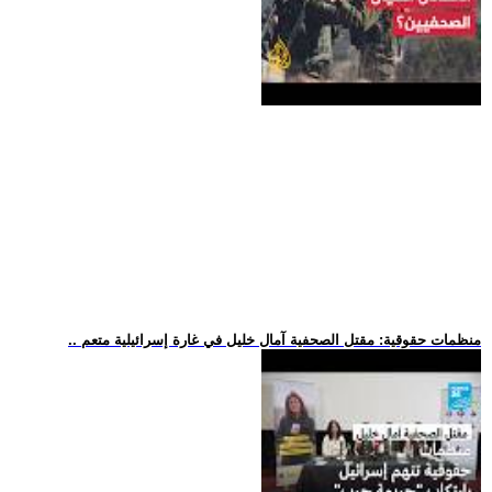
.. منظمات حقوقية: مقتل الصحفية آمال خليل في غارة إسرائيلية متعم