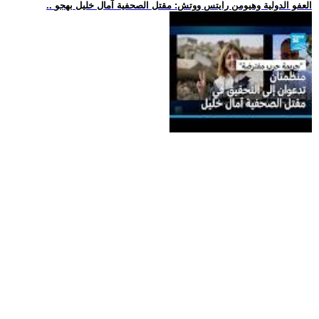
.. العفو الدولية وهيومن رايتس ووتش: مقتل الصحفية آمال خليل بهجو