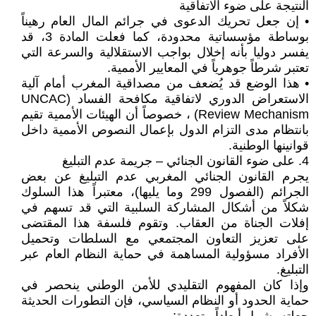
النتيجة على ضوء الاتفاقية
• إن جعل تحريك الدعوى في جرائم المال العام رهيناً
بوساطة مؤسساتية محدودة، كما فعلت المادة 3، قد
يفسر دوليا بأنه إخلال بواجب الاستقلالية والسرعة التي
تعتبر شرطاً جوهرياً في المعايير الأممية.
• هذا الوضع قد يُضعف من مصداقية المغرب أمام آلية
الاستعراض الدوري لاتفاقية مكافحة الفساد (UNCAC
Review Mechanism) ، خصوصاً أن الهيئات الأممية تقيم
بانتظام مدى التزام الدول بإعمال النصوص الأممية داخل
قوانينها الوطنية.
4. على ضوء القانون الجنائي – جريمة عدم التبليغ
يجرم القانون الجنائي المغربي عدم التبليغ عن بعض
الجرائم (الفصول 299 وما يليها)، معتبراً هذا السلوك
شكلاً من أشكال المشاركة السلبية التي قد تسهم في
إفلات الجناة من العقاب. وتقوم فلسفة هذا المقتضى
على تعزيز التعاون المجتمعي مع السلطات وتحميل
الأفراد مسؤولية المساهمة في حماية النظام العام عبر
التبليغ.
وإذا كان المفهوم التقليدي للأمن الوطني ينحصر في
حماية الحدود أو النظام السياسي، فإن التطورات الحديثة