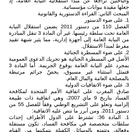
والباحثين تراجعاً عن مبدأ استقلالية النيابة العامة، إذ
جعلها مقيدة ببوابات مؤسساتية.
المبحث الثاني: القراءة الدستورية والقانونية
1. على ضوء الدستور
الفصل 110 من دستور 2011 يضمن استقلال النيابة
العامة تحت سلطة رئيسها. غير أن المادة 3 تنقل المبادرة
من النيابة العامة إلى أجهزة إدارية، مما يثير شبهة تقييد
مفرط لمبدأ الاستقلال.
2. على ضوء المسطرة الجنائية
الأصل في المسطرة الجنائية هو تحريك الدعوى العمومية
بمجرد علم النيابة العامة بوقوع الجريمة. أما المادة 3
فتمثل استثناء غير مسبوق، يخصّ جرائم مرتبطة
بالمصلحة العامة والمال العام.
3. على ضوء الاتفاقيات الدولية
صادق المغرب على اتفاقية الأمم المتحدة لمكافحة
الفساد بتاريخ 9 ماي 2007، وهي اتفاقية ذات طبيعة
إلزامية وتعلو على التشريع الوطني وفقاً للفصل 55 من
دستور 2011. ومن أبرز ما تنص عليه الاتفاقية:
1. المادة 36: تشترط على الدول الأطراف إحداث
سلطات متخصصة في مكافحة الفساد، تكون مستقلة
وفعالة، وتتمتع بالوسائل الكفيلة بتمكينها من القيام