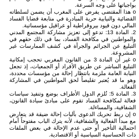
بواجباتها على وجه السرعة.
o هذا المقتضى يفرض على المغرب أن يضمن لسلطاته
القضائية والنيابية حرية المبادرة في متابعة قضايا الفساد
المالي دون قيود بيروقراطية أو عراقيل مؤسساتية.
2. المادة 13: تدعو إلى تعزيز مشاركة المجتمع المدني
والمواطنين في مكافحة الفساد، بما في ذلك حقهم في
التبليغ عن الجرائم والجرأة في كشف الممارسات غير
المشروعة.
o غير أن المادة 3 من القانون المغربي تحجب إمكانية
التبليغ المباشر عن طريق الأفراد أو الجمعيات، إذ تجعل
النيابة العامة ملزمة بانتظار إحالة من مؤسسات محددة،
وهو ما قد يُعتبر تقليصاً لحق المواطنين في المشاركة
الفعالة.
3. المادة 5: تُلزم الدول الأطراف بوضع وتنفيذ سياسات
فعالة لمكافحة الفساد تقوم على مبادئ سيادة القانون،
الشفافية، والمساءلة.
o إن ربط تحريك الدعوى بآليات إحالة ضيقة قد يتعارض
مع مبدأ الفعالية والشفافية، لأنه يترك الباب مفتوحاً أمام
احتمالية التأخير أو حتى عدم الإحالة في بعض الملفات
ذات الحساسية السياسية أو الاقتصادية.