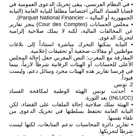
• في النظام الفرنسي، يبقى تحريك الدعوى العمومية في
قضايا الفساد المالي اختصاصاً مطلقاً للنيابة العامة (النيابة
الجمهورية أو المالية – Parquet National Financier).
• مجلس الحسابات (Cour des Comptes) ينجز تقارير
عن المخالفات المالية، لكنه لا يملك صلاحية إلزامية
لتحريك الدعوى.
• النيابة يمكنها التحرك مباشرة استناداً إلى بلاغات
مواطنين أو مقالات صحفية أو تحقيقات إعلامية.
المفارقة مع المغرب: النص المغربي جعل إحالة المجلس
الأعلى للحسابات أو الهيئات الرقابية شرطاً لازماً، بينما
في فرنسا تقارير هذه الهيئات مجرد وسائل دعم، وليست
قيوداً.
2. تونس
• أحدثت تونس الهيئة الوطنية لمكافحة الفساد
(INLUCC) بعد الثورة.
• الهيئة تملك صلاحية إحالة الملفات على القضاء، لكن
النيابة العامة تحتفظ بسلطتها في تحريك الدعوى من
تلقاء نفسها.
• تقارير دائرة المحاسبات تدعم المتابعات، لكنها ليست
شرطاً لتحريكها.