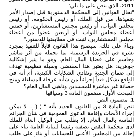
2011، الذي ينص على ما يلي:
"تحال القوانين إلى المحكمة الدستورية قبل إصدار الأمر
بتنفيذها، من قبل الملك، أو رئيس الحكومة، أو رئيس
مجلس النواب، أو رئيس مجلس المستشارين، أو خمس
أعضاء مجلس النواب، أو أربعين عضواً من أعضاء
مجلس المستشارين، لتبت في مطابقتها للدستور."
وبناءً على ذلك، سيصبح هذا القانون قابلاً للتنفيذ بمجرد
نشره في الجريدة الرسمية، بما يحمله من أثر مباشر
وحاسم على قضايا المال العام. وهو ما يثير إشكالية
جوهرية: هل يعتبر هذا المقتضى وسيلة تنظيمية تهدف
إلى ضمان الجدية وتفادي الشكايات الكيدية، أم أنه في
الواقع يشكل قيداً إجرائياً من شأنه عرقلة المساءلة ومنح
حصانة غير مباشرة للمفسدين وناهبي المال العام؟
المبحث الأول: مضمون المادة 3 وسياقها
1. مضمون النص
تنص المادة 3 من القانون الجديد بأنه " ( (.... لا يمكن
إجراء الأبحاث وإقامة الدعوى العمومية في شأن الجرائم
الماسة بالمال العام، إلا بطلب من الوكيل العام للملك
لدى محكمة النقض بصفته رئيسا للنيابة العامة بناء على
إحالة من المجلس الأعلى للحسابات أو بناء على طلب