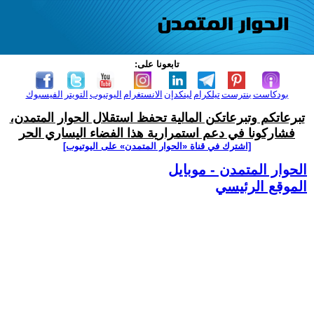
تابعونا على:
بودكاست
بنترست
تيلكرام
لينكدإن
الانستغرام
اليوتيوب
التويتر
الفيسبوك
تبرعاتكم وتبرعاتكن المالية تحفظ استقلال الحوار المتمدن،
فشاركونا في دعم استمرارية هذا الفضاء اليساري الحر
[اشترك في قناة ‫«الحوار المتمدن» على اليوتيوب]
الحوار المتمدن - موبايل
الموقع الرئيسي