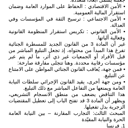
جعلته يشمل أبعاداً متعددة:
• الأمن الاقتصادي : الحفاظ على الموارد العامة وضمان
استقرار المالية العمومية.
• الأمن الاجتماعي : ترسيخ الثقة في المؤسسات وفي
العدالة.
• الأمن القانوني : تكريس استقرار المنظومة القانونية
وفعالية آلياتها.
غير أن المادة 3 من القانون الجديد للمسطرة الجنائية
تفرغ هذا المبدأ من محتواه، إذ تجعل التبليغ المباشر من
قبل الأفراد أو الجمعيات غير ذي أثر، ما لم يتم عبر
مؤسسات رقابية محددة. وهنا تتجلى مفارقة صارخة:
• فمن جهة، يُعاقب القانون الجنائي المواطن على الامتناع
عن التبليغ.
• ومن جهة أخرى، يقيد القانون الإجرائي سلطات النيابة
العامة ويمنعها من التفاعل المباشر مع ذلك التبليغ.
هذا التناقض يضعف من منطق الانسجام التشريعي،
ويظهر أن المادة 3 قد تفتح الباب إلى تعطيل المقتضيات
الزجرية بدل تفعيلها.
المبحث الثالث: التجارب المقارنة – بين النيابة العامة
الحرة والنيابة المقيّدة
1. فرنسا