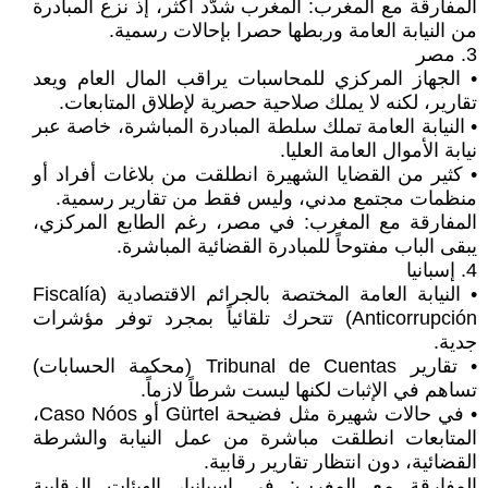
المفارقة مع المغرب: المغرب شدّد أكثر، إذ نزع المبادرة
من النيابة العامة وربطها حصرا بإحالات رسمية.
3. مصر
• الجهاز المركزي للمحاسبات يراقب المال العام ويعد
تقارير، لكنه لا يملك صلاحية حصرية لإطلاق المتابعات.
• النيابة العامة تملك سلطة المبادرة المباشرة، خاصة عبر
نيابة الأموال العامة العليا.
• كثير من القضايا الشهيرة انطلقت من بلاغات أفراد أو
منظمات مجتمع مدني، وليس فقط من تقارير رسمية.
المفارقة مع المغرب: في مصر، رغم الطابع المركزي،
يبقى الباب مفتوحاً للمبادرة القضائية المباشرة.
4. إسبانيا
• النيابة العامة المختصة بالجرائم الاقتصادية (Fiscalía
Anticorrupción) تتحرك تلقائياً بمجرد توفر مؤشرات
جدية.
• تقارير Tribunal de Cuentas (محكمة الحسابات)
تساهم في الإثبات لكنها ليست شرطاً لازماً.
• في حالات شهيرة مثل فضيحة Gürtel أو Caso Nóos،
المتابعات انطلقت مباشرة من عمل النيابة والشرطة
القضائية، دون انتظار تقارير رقابية.
المفارقة مع المغرب: في إسبانيا، الهيئات الرقابية