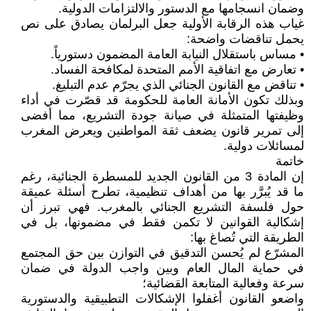
وضمان انسجامها مع الدستور والالتزامات الدولية.
غياب هذه الرقابة الأولية جعل البرلمان يصادق على نص
يحمل تناقضات واضحة:
• مساس باستقلال النيابة العامة المضمون دستورياً.
• تعارض مع اتفاقية الأمم المتحدة لمكافحة الفساد.
• تناقض مع القانون الجنائي الذي يجرّم عدم التبليغ.
وبذلك تكون الأمانة العامة للحكومة قد قصّرت في أداء
وظيفتها المتمثلة في صيانة جودة التشريع، مما أفضى
إلى تمرير قانون يضعف ثقة المواطنين ويعرض المغرب
لمسائلات دولية.
خاتمة
إن المادة 3 من القانون الجديد للمسطرة الجنائية، رغم
ما قد يُبرَّر بها من أهداف تنظيمية، تطرح أسئلة عميقة
حول فلسفة التشريع الجنائي بالمغرب. فهي تبرز أن
إشكالية القوانين لا تكمن فقط في مضمونها، بل في
الطريقة التي تُصاغ بها:
المشرّع لم يُحسن التدقيق في التوازن بين حق المجتمع
في حماية المال العام وبين واجب الدولة في ضمان
سرعة وفعالية المتابعة القضائية؛
واضعو القانون أغفلوا الإشكالات التطبيقية والدستورية