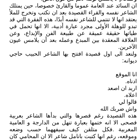
ان السائد عند العامة عموما والقارئ خصوصا، حين يمتلك
الشاعر نفسه والقراء القصيدة بعد ان تكتب وتخرج للملأ
يعتقد انها لا تنتمي للشاعر نفسه أبدًا، هذه الفقرة التي قد
تبدو للوهلة الأولى مجرد عبارة أدبية، الا انها تحمل في
طياتها حقيقة عميقة عن طبيعة الفن والإبداع، وعن
العلاقة المعقدة بين المبدع وعمله بعد أن يلامس عيون
الآخرين.
ولنعد الى اول قصيدة افتتح بها الشاعر الحبيب حاجي
ديوانه:
انا الموقع
ادناه.
اريد ان اصعد
اعلاه.
قالوا لي
واش ضربك الله
هذه القصيدة رغم قصرها والتي بدأها الشاعر بعربية
فصحى الا انه ختمها بعبارة تنهل من الدارجة و العامية
المغربية .فكل متلقن كيف سيفههما حسب وضعه
وموقعه، رغم انها كتبت بانامل شاعر الا ان المحامي كان