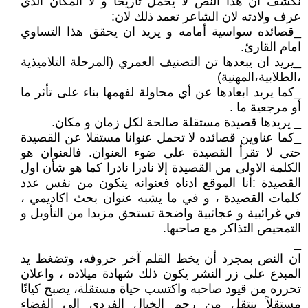
نكشف ان هذا النص لا يحمل تاريخا و لا المكان الذي
عرف ولادته لان الشاعر تعمد ذلك لان:
_قصائده سواسية أمامه و يريد ان يحقق هذا التساوي
امام القارئ.
_يريد ان يبعدها تن التصنيف العمري (المرحلة التلاميذية
،الطلابية،المهنية)
_كما يريد ابعادها عن أي محاولة لفهمها بناء على تأثر ما
أو مرجعية ما .
_ يريدها قصيدة مستقلة صالحة لكل زمان و مكان.
_كما عناوين قصائده لا تحمل عنوانا مستقلا عن القصيدة
حتى لا تقرأ القصيدة على ضوء العنوان. فالعنوان هو
الكلمة الاولى من القصيدة إلا نادرا نادرا كما هو شأن اول
القصيدة :أنا الموقع ادناه فعنوانه يتكون من نفس عدد
كلمات القصيدة ، و في ما يشبه عنوان بحث اكاديمي ،
في غرائبية و عجائبية واضحة تستحق مزيدا من التأويل و
التمحيص التذاكر مع صاحبها.
_
ان النص بمجرد أن يخط القلم آخر حروفه، وتضغط يد
المبدع على زر النشر يكون ذلك شهادة ميلاده ، واعلان
تحرره من قيود صاحبه واكتسب حياة مستقلة، يصبح كيانًا
مستقلاً ينتقل من رحم الخيال الفردي إلى الفضاء