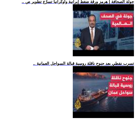
.. جولة الصحافة | هرمز ورقة ضغط إيرانية وأوكرانيا تسرّع تطوير ص
.. تسرب نفطي بعد جنوح ناقلة روسية قبالة السواحل العمانية