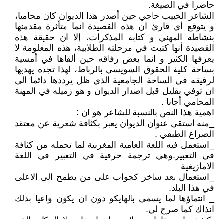
حاضرا في الصيغة.
الشاعر الحبيب حاجي حين أصدر هذا الديوان كان محاميا،
و يتوقع أي قارئ ان هذه القصيدة انما متأثرة مقدمتها
بنشاطه المهني و كتابة المذكرات، إلا ان حقيقة هذه
القصيدة أنها كتبت في مرحلته الطلابية، هذه المعلومة لا
يعرفها الكثير و انما بعض رفاقه حين ألقاها في أمسية
بساحة كلية الحقوق السويسي بالرباط، لهذا تجده يهديها
لرفيقه في الساحة الجامعية الذي ظل يرددها دائما الى
ان توفي بقليل قبل اصدار الديوان و هو زميله في المهنة
المحامي أجانا .
اهمية هذا النص بالنسبة للشاعر هو ان :
_منه استقى عنوان الديوان يعبر بكثافة شعرية عن معتقد
الصراع الطبقي .
_استعمل فيه اللغة العامية المغربية لما تحمله من كثافة
في التعبير.وهي ترجمة حرفية في التعبير في اللغة
الامازيغية
_استعمال بعد ساخر كجواب على من يطمح الى الاعلى
في هذا البلد.
_ انتماؤها لما يسمى بالهايكو دون ان يكون واعيا بذلك
انذاك كما صرح لي.