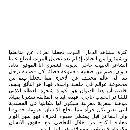
كثرة مشاهد الدمار، الموت تجعلنا نعزف عن متابعتها
ونشمئزوا من الحياة، إذ لم نعد نحتمل المزيد، ليطلع علينا
الشاعر الحبيب حاجي بديونه الشعري انا الموقع ادناه،
ديوان يضم بين ضفتيه مجموعة قصائد كل قصيدة ترحل
بينا الى عالم مختلف عن الاخرى مما يجعلنا نهيم بين
مجموعة عوالم في جلسة واحدة، فهذا هو التألق بعينه،
خاصة أن هذا الديوان هو بكورة شجرة العطاء الاذبي
للشاعر الحبيب حاجي، فهذه البداية المتألقة تبشرنا بميلاد
موهبة شعرية مغربية سيكون لها مكانتها في القصيدية
التى تعبر بكل جرأة عما يخلج الانسان عموما، خصوصا
وان الشاعر قبل يمتطي صهوة الحرف فهو سبر اغوار
معاناة الكدح من خلال التعاطي مع حقوق الانسان
وكمحام لا يخشي لومة لائم في قول الحق.