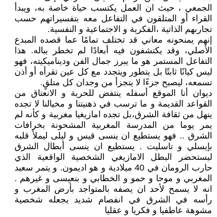
الجمعي ، حيث ان العمل يكتسب حياة خاصة به، ويبدأ
القراء أو المتلقون في التفاعل معه بتفسيراتهم حسب
تجاربهم الذاتية ،الفكرية و الاجتماعية و النفسية.
إنهم يمنحونه معاني قد تختلف تمامًا عما قصده المبدع
الأصلي، وقد يكتشفون فيه أبعادًا لم تخطر بباله. هذا
التفاعل المستمر هو ما يبرز جمال الفن وديناميكيته، فهو
ليس كيانًا ثابتًا بل يتطور ويتجدد مع كل عين تقرأه أو أذن
تسمعه، ليصبح جزءًا لا يتجزأ من وجدان كل متلقٍ.
ديوان أنا الموقع أسفله ينتفض للحرية و الانعتاق من
القواعد القديمة و ما ترسب في ذهنيتنا و مخيالنا لا تجده
ينهل من ثقافة الشرق،بل تجده امازيغيا مغربية و كأنه لم
يمر يوما من المدرسة المغربية المشحونة بخرافات
الشرق .. فهو يستطيع ان ينسى قيس و ليلى ليملأ قلبه
بإيسلي و تاسليت . يستطيع ان ينسى أبطال الشرق
ليستحضر البطل الامازيغي الشخصية الواقعية الذي
حارب الرومان في 40 ميلادية و هو اديمون. و يتمر سعيد
المغربي و موحا و حمو و الخطابي و بنعيسى و غيرهم .
انه لا يسمح لأحد ان يصفه بالمتواجد بأرض المغرب و
رأسه في الشرق في انفصام شديد يجعله شخصية
مشوهة عاطفيا و فكريا و عقليا