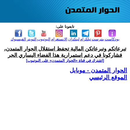
تابعونا على:
بودكاست
بنترست
تيلكرام
لينكدإن
الانستغرام
اليوتيوب
التويتر
الفيسبوك
تبرعاتكم وتبرعاتكن المالية تحفظ استقلال الحوار المتمدن،
فشاركونا في دعم استمرارية هذا الفضاء اليساري الحر
[اشترك في قناة ‫«الحوار المتمدن» على اليوتيوب]
الحوار المتمدن - موبايل
الموقع الرئيسي