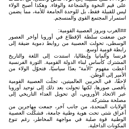
على قيم النخوة والشجاعة والوفاء. وهكذا أصبح الولاء
ليس للقبيلة فقط، بل للوحدة الجامعة للأمة، مما يضمن
استمرار المجتمع القوي والمنسجم.
##الغرب وبروز العصبية القومية:
حين ضعفت سلطة الإقطاع في أوروبا أواخر العصور
الوسطى، تحولت العصبية من روابط دموية ضيقة إلى
رابطة قومية أوسع.
فرنسا وألمانيا وإيطاليا، استندت إلى اللغة والتاريخ
المشترك كأساس لبناء الدولة القومية. الثورة الفرنسية
أعطت مفهوم "الأمة" بعدًا سياسيًا، فتحوّل الولاء من
الأمير إلى الوطن.
لاحقًا، في الحربين العالميتين، تجلّت العصبية القومية
بأقصى صورها، لكنها تحولت بعد ذلك إلى توحيد أوروبا
عبر الاتحاد الأوروبي، أي تحويل العداء التاريخي إلى
مصلحة مشتركة.
الولايات المتحدة، من جانب آخر، جمعت مهاجرين من
أعراق شتى تحت هوية وطنية جامعة، فشكّلت العصبية
الوطنية قوة صلبة في مواجهة المخاطر، رغم تنوع
المكونات الداخلية.