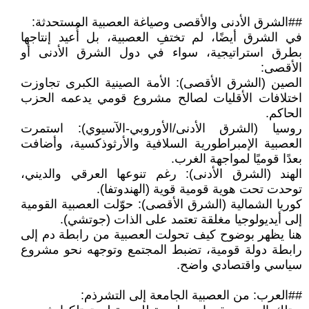
##الشرق الأدنى والأقصى وصياغة العصبية المستحدثة:
في الشرق أيضًا، لم تختفِ العصبية، بل أُعيد إنتاجها
بطرق استراتيجية، سواء في دول الشرق الأدنى أو
الأقصى:
الصين (الشرق الأقصى): الأمة الصينية الكبرى تجاوزت
اختلافات الأقليات لصالح مشروع قومي يدعمه الحزب
الحاكم.
روسيا (الشرق الأدنى/الأوروبي-الآسيوي): استمرت
العصبية الإمبراطورية السلافية والأرثوذكسية، وأضافت
بعدًا قوميًا لمواجهة الغرب.
الهند (الشرق الأدنى): رغم تنوعها العرقي والديني،
توحدت تحت هوية قومية قوية (الهندوتفا).
كوريا الشمالية (الشرق الأقصى): حوّلت العصبية القومية
إلى أيديولوجيا مغلقة تعتمد على الذات (جوتشي).
هنا يظهر بوضوح كيف تحولت العصبية من رابطة دم إلى
رابطة دولة قومية، تضبط المجتمع وتوجهه نحو مشروع
سياسي واقتصادي واضح.
##العرب: من العصبية الجامعة إلى التشرذم: