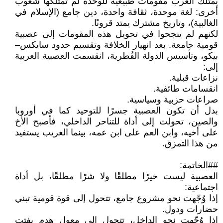
يمتلك العرب مقومات طبيعية للوحدة لم تمتلكها شعوب
أخرى: لغة موحدة، ثقافة واحدة، دين جامع (الإسلام في
الغالبية)، وتاريخ مشترك يمتد قرونًا.
لكنهم لم ينجحوا في تحويل هذه المقومات إلى عصبية
قومية جامعة. بعد انهيار الخلافة وتقسيم حدود سايكس–
بيكو، وتأسيس الدولة القُطرية، انقسمت العصبية العربية
إلى:
نزاعات قبلية.
انقسامات طائفية.
صراعات حزبية وسياسية.
بدل أن تكون العصبية جسرًا للتوحيد كما في أوروبا
والصين، تحولت إلى أداة للتناحر الداخلي، فأصبح الأخ
على أخيه، وابن العم على ابن عمه، بينما الغريب يستفيد
من هذا التمزق.
##الخاتمة:
العصبية ليست خيرًا مطلقًا ولا شرًا مطلقًا، بل أداة
اجتماعية:
إذا وُجّهت نحو مشروع جامع، تتحول إلى قوة قومية تبني
حضارات ودول.
إذا وُجّهت نحو الداخل، تتحول إلى معول هدم يفتت