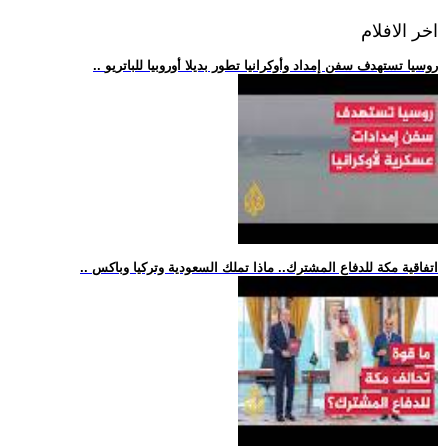
اخر الافلام
.. روسيا تستهدف سفن إمداد وأوكرانيا تطور بديلا أوروبيا للباتريو
.. اتفاقية مكة للدفاع المشترك.. ماذا تملك السعودية وتركيا وباكس