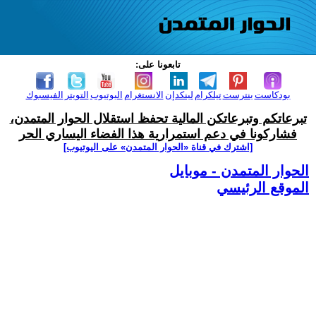
تابعونا على:
بودكاست
بنترست
تيلكرام
لينكدإن
الانستغرام
اليوتيوب
التويتر
الفيسبوك
تبرعاتكم وتبرعاتكن المالية تحفظ استقلال الحوار المتمدن،
فشاركونا في دعم استمرارية هذا الفضاء اليساري الحر
[اشترك في قناة ‫«الحوار المتمدن» على اليوتيوب]
الحوار المتمدن - موبايل
الموقع الرئيسي