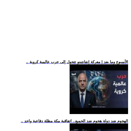
.. الأسبوع وما بعد | معركة إنفانتينو تتحول إلى حرب عالمية كروية
.. الهجوم ضد دولة هجوم ضد الجميع.. اتفاقية مكة مظلة دفاعية واحد