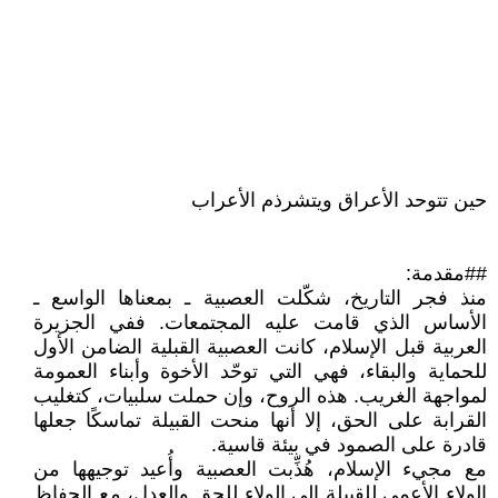
حين تتوحد الأعراق ويتشرذم الأعراب
##مقدمة:
منذ فجر التاريخ، شكّلت العصبية ـ بمعناها الواسع ـ
الأساس الذي قامت عليه المجتمعات. ففي الجزيرة
العربية قبل الإسلام، كانت العصبية القبلية الضامن الأول
للحماية والبقاء، فهي التي توحّد الأخوة وأبناء العمومة
لمواجهة الغريب. هذه الروح، وإن حملت سلبيات، كتغليب
القرابة على الحق، إلا أنها منحت القبيلة تماسكًا جعلها
قادرة على الصمود في بيئة قاسية.
مع مجيء الإسلام، هُذِّبت العصبية وأُعيد توجيهها من
الولاء الأعمى للقبيلة إلى الولاء للحق والعدل، مع الحفاظ