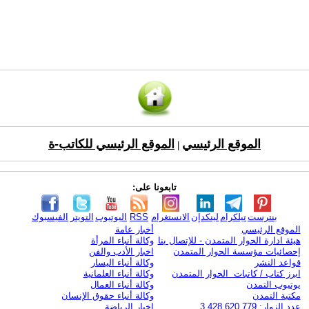
الموقع الرئيسي
الموقع الرئيسي للكاتب-ة
|
تابعونا على:
بنترست
تيلكرام
لينكدإن
الانستغرام
RSS
اليوتيوب
التويتر
الفيسبوك
الموقع الرئيسي
أخبار عامة
هيئة ادارة الحوار المتمدن - للإتصال بنا
وكالة أنباء المرأة
إحصائيات مؤسسة الحوار المتمدن
اخبار الأدب والفن
قواعد النشر
وكالة أنباء اليسار
ابرز كتاب / كاتبات الحوار المتمدن
وكالة أنباء العلمانية
يوتيوب التمدن
وكالة أنباء العمال
مكتبة التمدن
وكالة أنباء حقوق الإنسان
عدد الزوار: 3,428,620,779
اخبار الرياضة