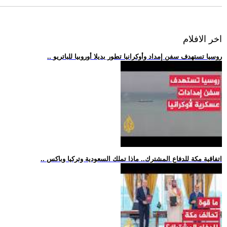
اخر الافلام
.. روسيا تستهدف سفن إمداد وأوكرانيا تطور بديلا أوروبيا للباتريو
.. اتفاقية مكة للدفاع المشترك.. ماذا تملك السعودية وتركيا وباكس