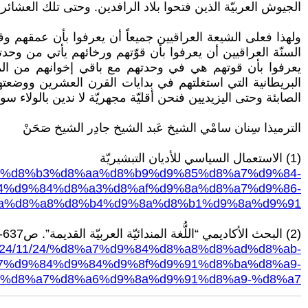
الجيوش العربيّة الذين فتحوا بلاد الرافدين. وحتى تلك العشائر ال
ولهذا فعلى الشيعة العراقيين جميعاً أن يعرفوا بأن عمقهم و
السنّة العراقيين أن يعرفوا بأن قوّتهم ورخائهم يأتي من وحد
يعرفوا بأن قوتهم هي في وحدتهم مع باقي إخوانهم من المسل
البريطانية التي استغلتهم في بدايات القرن العشرين ووضعت
الصابئة وحتى اليزيديين فنحن أقليّة مجهريّة لا ندين بالولاء 
الترميذا سِنان سامْي الشيخ عَبد الشيخ جادِر الشيخ صَحَنْ
(1) الاستعمال السياسي للأديان التبشيريّة
d8%a3%d8%b3%d8%aa%d8%b9%d9%85%d8%a7%d9%84-
4%d9%84%d8%a3%d8%af%d9%8a%d8%a7%d9%86-
a%d8%a8%d8%b4%d9%8a%d8%b1%d9%8a%d9%91
(2) البحث الأكاديمي “اللُّغة المندائيّة العربيّة القديمة”. ص637-640
g/2024/11/24/%d8%a7%d9%84%d8%a8%d8%ad%d8%ab-
7%d9%84%d9%84%d9%8f%d9%91%d8%ba%d8%a9-
f%d8%a7%d8%a6%d9%8a%d9%91%d8%a9-%d8%a7