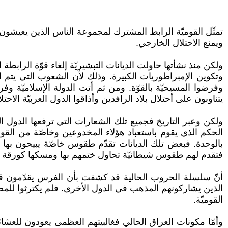
تمثّل القوميّة الرابط المشترك لمجموعة الناس الذين يعيشون ت
ويمنع الاحتلال الخارجي.
ولكن منذ نشأتها حاولت الديانات التبشيريّة إلغاء قوّة الرابط
وتكوين الإمبراطوريات الكبيرة. وذلك لأن الشعوب التي يتم 
وفرضوا المسيحيّة بالقوّة. ومن ثم أتت الدولة الإسلاميّة 
يتناوبون على أحتلال بلاد الرافدين وأذاقوا الدول العربيّة الاحت
ولكن وعبر التاريخ فجميع تلك الشعارات التي ترفعها الدول ال
بالوحدة. فبعض تلك الديانات تقدّم طقوس خاصّة يبيحون بها ح
فتقدم لهم طقوس شيطانيّة تحاول ختمهم بها ومسكها كورقة عل
أنّ سلسلة الحروب الحالية قد كشفت بأن الفرس يقدّمون قو
الذين يشاركونهم المذهب في الدول الأخرى. فلم يكترثوا للم
القوميّة.
وأمّا مكونات العراق الحالي فغالبيتهم العظمى يعودون للعشائر 