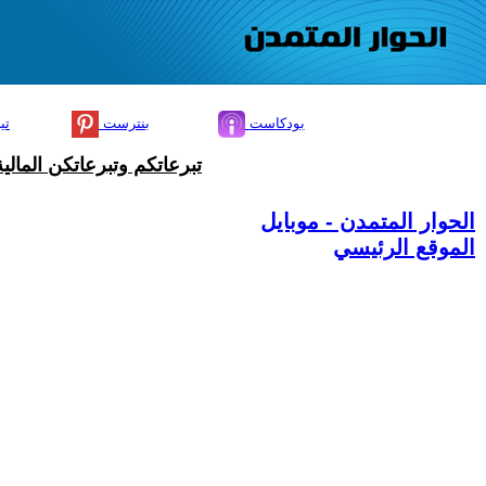
بودكاست
بنترست
تي
تبرعاتكم وتبرعاتكن المال
الحوار المتمدن - موبايل
الموقع الرئيسي