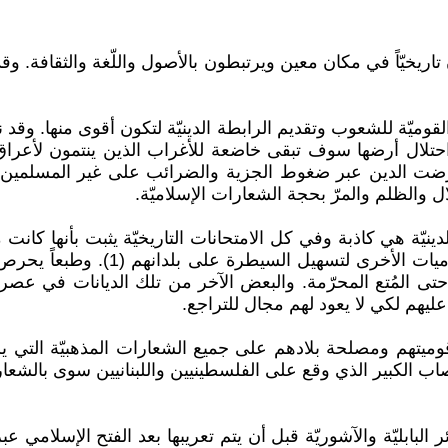
اريخيّاً في مكان معين ويرتبطون بالأصول واللّغة والثقافة. وق
ة القوميّة للشعوب وتقديم الرابطة الدينيّة لتكون أقوى منها. و
احتلال أرضها سوف تبقى خاضعة للأغراب الذين ينتمون لأعراق
وفرضت الدين عبر ضغوط الجزية والضرائب على غير المسلمين. و
لال والظلم والمرّ بحجة الشعارات الإسلاميّة.
دينيّة هي كاذبة وفي كل الامتحانات التاريخيّة يثبت بأنها كا
الحكم الذي يقوم باستعباد هؤلاء الم
تى المُتع المحرّمة. والبعض الآخر من تلك الديانات في عصرن
يهم لكي لا يعود لهم مجال للتراجع.
ميتهم ومصلحة بلادهم على جميع الشعارات المذهبيّة التي ي
صاب الكبير الذي وقع على الفلسطينيين واللبنانيين سوى بالش
البابليّة والآشوريّة قبل أن يتم تعريبها بعد الفتح الإسلامي ع