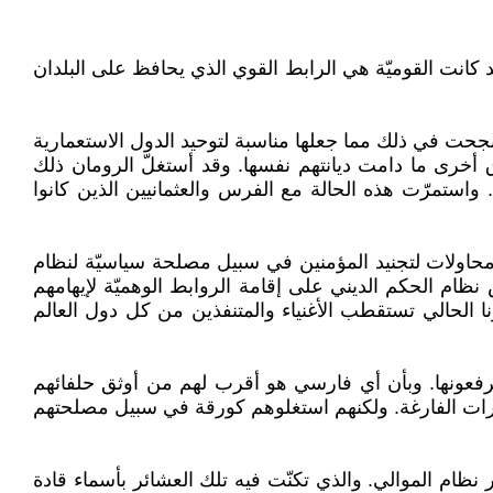
د كانت القوميّة هي الرابط القوي الذي يحافظ على البلدان
قد نجحت في ذلك مما جعلها مناسبة لتوحيد الدول الاستعمارية
 أخرى ما دامت ديانتهم نفسها. وقد أستغلّ الرومان ذلك
استمرّت هذه الحالة مع الفرس والعثمانيين الذين كانوا
نت محاولات لتجنيد المؤمنين في سبيل مصلحة سياسيّة لنظام
خدوعين وخاصّة من القوميات الأخرى لتسهيل السيطرة على بلدانهم (1). وطبعاً يحرص نظام الحكم الديني على إقامة الروابط الوهميّة لإيهامهم
ا الحالي تستقطب الأغنياء والمتنفذين من كل دول العالم
رفعونها. وبأن أي فارسي هو أقرب لهم من أوثق حلفائهم
عارات الفارغة. ولكنهم استغلوهم كورقة في سبيل مصلحتهم
بر نظام الموالي. والذي تكنّت فيه تلك العشائر بأسماء قادة