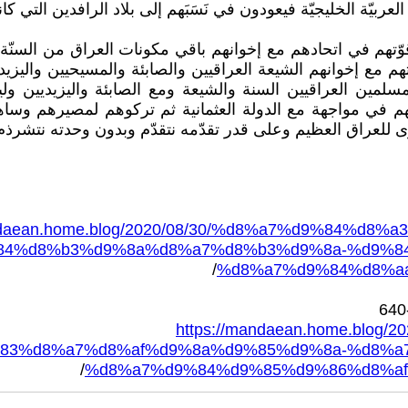
عربيّة الخليجيّة فيعودون في نَسَبَهم إلى بلاد الرافدين التي كانت
قوّتهم في اتحادهم مع إخوانهم باقي مكونات العراق من السنّ
تهم مع إخوانهم الشيعة العراقيين والصابئة والمسيحيين واليز
مين العراقيين السنة والشيعة ومع الصابئة واليزيديين وليس
هم في مواجهة مع الدولة العثمانية ثم تركوهم لمصيرهم وسا
سوى للعراق العظيم وعلى قدر تقدّمه نتقدّم وبدون وحدته نتشرذم
andaean.home.blog/2020/08/30/%d8%a7%d9%84%
84%d8%b3%d9%8a%d8%a7%d8%b3%d9%8a-%d9%8
/
%d8%a7%d9%84%d8%a
https://mandaean.home.blo
83%d8%a7%d8%af%d9%8a%d9%85%d9%8a-%d8%a
/
%d8%a7%d9%84%d9%85%d9%86%d8%a