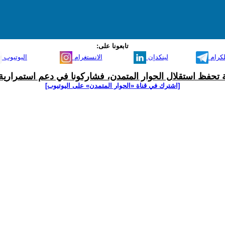
تابعونا على:
لكرام
لينكدإن
الانستغرام
اليوتيوب
ية تحفظ استقلال الحوار المتمدن، فشاركونا في دعم استمرارية 
[اشترك في قناة ‫«الحوار المتمدن» على اليوتيوب]