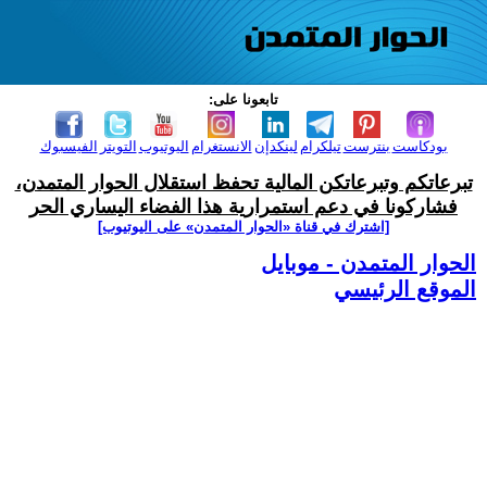
تابعونا على:
بودكاست
بنترست
تيلكرام
لينكدإن
الانستغرام
اليوتيوب
التويتر
الفيسبوك
تبرعاتكم وتبرعاتكن المالية تحفظ استقلال الحوار المتمدن،
فشاركونا في دعم استمرارية هذا الفضاء اليساري الحر
[اشترك في قناة ‫«الحوار المتمدن» على اليوتيوب]
الحوار المتمدن - موبايل
الموقع الرئيسي