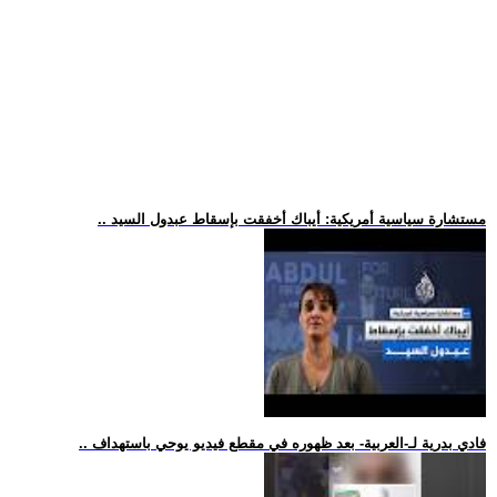
.. مستشارة سياسية أمريكية: أيباك أخفقت بإسقاط عبدول السيد
.. فادي بدرية لـ-العربية- بعد ظهوره في مقطع فيديو يوحي باستهداف