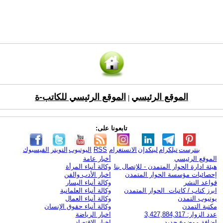
الموقع الرئيسي
الموقع الرئيسي للكاتب-ة
|
تابعونا على:
بنترست
تيلكرام
لينكدإن
الانستغرام
RSS
اليوتيوب
التويتر
الفيسبوك
الموقع الرئيسي
أخبار عامة
هيئة ادارة الحوار المتمدن - للإتصال بنا
وكالة أنباء المرأة
إحصائيات مؤسسة الحوار المتمدن
اخبار الأدب والفن
قواعد النشر
وكالة أنباء اليسار
ابرز كتاب / كاتبات الحوار المتمدن
وكالة أنباء العلمانية
يوتيوب التمدن
وكالة أنباء العمال
مكتبة التمدن
وكالة أنباء حقوق الإنسان
عدد الزوار: 3,427,884,317
اخبار الرياضة
اضافة موضوع جديد
اخبار الاقتصاد