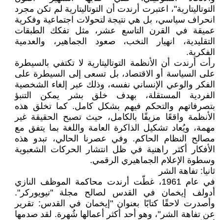
التوتاليتارية"، اعتبرت أرندت أن التوتاليتارية لم تكن مجرد
انحراف سياسي، بل هي نتيجة لتحولات اجتماعية وفكرية
عميقة في القرن التاسع عشر، مثل تفكك الطبقات
التقليدية، انهيار النخب، صعود الجماهير، والعدمية
الفكرية.
رأت أرندت أن الأنظمة التوتاليتارية لا تكتفي بالسيطرة
على السياسة أو الاقتصاد، بل تسعى إلى السيطرة على
الفكر والوعي الإنساني نفسه، وذلك عبر إلغاء الشخصية
الفردية المستقلة، بهدف خلق بشر يمكن التنبؤ
بتصرفاتهم والتحكم فيهم بشكل كامل. كما تخلق هذه
الأنظمة واقعًا مزيفًا بالكامل، حيث تصبح الحقيقة غير
مهمة، ويُعاد تشكيل الذاكرة العامة واللغة بما يتفق مع
مصالح النظام الحاكم. وفي عصرنا الحالي، تبدو هذه
الأفكار أكثر راهنية في ظل انتشار الحركات الشعبوية
وسطوة الإعلام الجماهيري الرقمي.
ثانيا: تفاهة الشر
في عام 1961، غطّت أرندت محاكمة الموظف النازي
أدولف إيخمان في القدس لصالح مجلة "نيويوركر".
وأصدرت لاحقًا كتابًا بعنوان "إيخمان في القدس: تقرير
عن تفاهة الشر"، وهو أحد أكثر أعمالها شُهرة. لقد صدمها