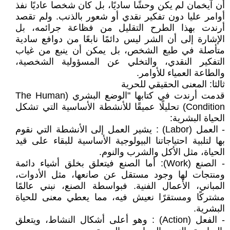
أن آيخمان لم يكن وحشًا ساديًا، بل كان شخصا عاديًا نفذ
أوامر عليا دون تفكير نقدي أو شعور بالذنب. ولم تقصد
أرندت بهذا الطرح التقليل من فظاعة جرائمه، بل
الإشارة إلى أن الشر ليس دائمًا نابعًا من دوافع سادية
متأصلة في طبع الشخص، بل يمكن أن ينبع من غياب
التفكير النقدي، والتخلي عن المسؤولية الشخصية،
والطاعة العمياء للأوامر.
ثالثا: المعنى الحقيقي للحرية
قدمت أرندت في كتابها "الوضع البشري (The Human
Condition) تحليلًا عميقًا للأنشطة الأساسية التي تشكل
الحياة البشرية:
- العمل (Labor) : يشير العمل إلى الأنشطة التي نقوم
بها لتلبية احتياجاتنا البيولوجية الأساسية للبقاء على قيد
الحياة، مثل الأكل والشرب والنوم.
- الصنع (Work): أما الصنع فيتعلق بخلق أشياء دائمة
ومنتجات لها وجود مستقل عن صانعها، مثل الأدوات،
المباني، الأعمال الفنية. فبواسطة الصنع، نبني عالمًا
مشتركًا ومستقرًا نعيش فيه، مما يعطي معنى للحياة
البشرية.
- الفعل (Action) : وهو أعلى أشكال النشاط، ويتعلق