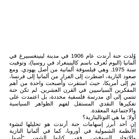
وُلدت حنة أرندت عام 1906 في مدينة لينينغسبيرغ في
ألمانيا (اليوم تُعرف باسم كالينينغراد في روسيا)، وتوفيت
سنة 1975. وهي فيلسوفة ألمانية من أصل يهودي. ومع
صعود النازية، اضطرت إلى الفرار من ألمانيا إلى فرنسا،
ثم إلى أمريكا، حيث استقرت وأصبحت واحدة من أهم
المفكرين السياسيين في القرن العشرين. لم تكن حنة
تنتمي إلى أي مدرسة فلسفية محددة، بل اعتمدت على
تفكيرها النقدي المستقل لفهم الظواهر السياسية
والاجتماعية المعقدة.
أولا: ما هي التوتاليتارية؟
إن أحد أبرز إسهامات حنة أرندت هو تحليلها لنشوء
الأنظمة الشمولية في أوروبا، كما في ألمانيا النازية
والاتحاد السوفيتي. ففي كتابها الشهير "أصول