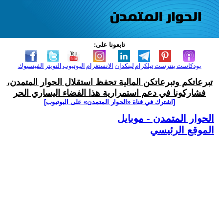
تابعونا على:
بودكاست
بنترست
تيلكرام
لينكدإن
الانستغرام
اليوتيوب
التويتر
الفيسبوك
تبرعاتكم وتبرعاتكن المالية تحفظ استقلال الحوار المتمدن،
فشاركونا في دعم استمرارية هذا الفضاء اليساري الحر
[اشترك في قناة ‫«الحوار المتمدن» على اليوتيوب]
الحوار المتمدن - موبايل
الموقع الرئيسي