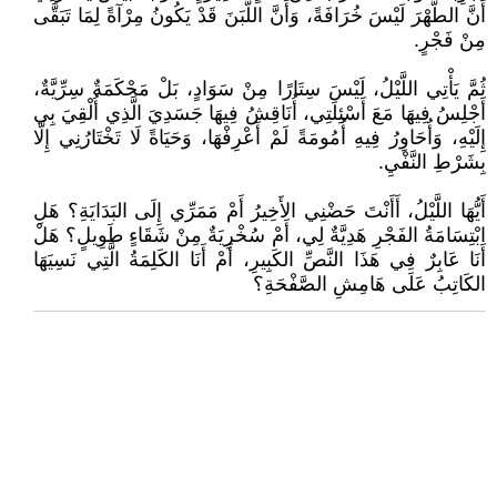
أَنَّ الطُّهْرَ لَيْسَ خُرَافَةً، وَأَنَّ اللَّبَنَ قَدْ يَكُونُ مِرْآةً لِمَا تَبَقَّى
مِنْ فَجْرٍ.
ثُمَّ يَأْتِي اللَّيْلُ، لَيْسَ سِتَارًا مِنْ سَوَادٍ، بَلْ مَحْكَمَةٌ سِرِّيَّةٌ،
أَجْلِسُ فِيهَا مَعَ أَسْئِلَتِي، أُنَاقِشُ فِيهَا جَسَدِيَ الَّذِي أُلْقِيَ بِي
إِلَيْهِ، وَأُحَاوِرُ فِيهِ أُمُومَةً لَمْ أَعْرِفْهَا، وَحَيَاةً لَا تَخْتَارُنِي إِلَّا
بِشَرْطِ النَّفْيِ.
أَيُّهَا اللَّيْلُ، أَأَنْتَ حَضْنِي الأَخِيرُ أَمْ مَمَرِّي إِلَى البَدَايَةِ؟ هَلِ
ابْتِسَامَةُ الفَجْرِ هَدِيَّةٌ لِي، أَمْ سُخْرِيَةٌ مِنْ شَقَاءٍ طَوِيلٍ؟ هَلْ
أَنَا عَابِرٌ فِي هَذَا النَّصِّ الكَبِيرِ، أَمْ أَنَا الكَلِمَةُ الَّتِي نَسِيَهَا
الكَاتِبُ عَلَى هَامِشِ الصَّفْحَةِ؟