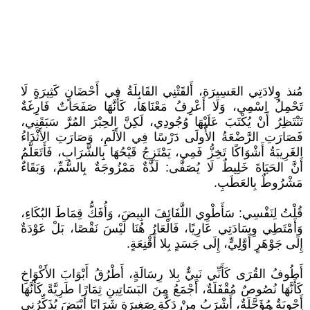
مُنذ وِلادَتِي العَسِيرَة، أَلقَتْنِي القَابِلَةُ في أَحْضَانٍ كَثِيرَةٍ لَا
تَحْمِلُ اِسْمِي، وَلَا أَعْرِفُ مَعْنَاهَا، كَأَنَّهَا صَفَحَاتٌ فَارِغَةٌ
تَنْتَظِرُ أَنْ يُكْتَبَ عَلَيْهَا وُجُودِي، لَكِنَّ الحِبْرَ المُرَّ سَبَقَنِي،
فَصَارَتِ الرَّضْعَةُ الأُولَى دَرْسًا فِي الأَلَمِ، وَصَارَتِ الأَثْدَاءُ
الغَرِيبَةُ أَشْوَاكًا تَخِزُّ فَمِي، يَمْتَزِجُ قَيْحُهَا بِالشَّرَابِ، فَأَتَعَلَّمُ
أَنَّ الحَيَاةَ خَلِيطٌ لَا يُصَفَّى: لَذَّةٌ مَمْزُوجَةٌ بِالسُّمِّ، وَبَقَاءٌ
مَشْرُوطٌ بِالعَطَبِ.
قُلْتُ لِنَفْسِي: سَأَطْوِي اللَّفَائِفَ البِيضَ، وَأُفَكُّ قِمَاطَ البُكَاءِ،
وَأَمْتَطِي وِسَادَتِي عَارِيًا، فَالْعَارُ هُنَا لَيْسَ نَقْصًا، بَلْ عَوْدَةٌ
إِلَى جَوْهَرٍ أَوَّلِيٍّ، إِلَى جَسَدٍ بِلا أَقْنِعَةٍ.
أَطُوفُ القُرَى كَأَنِّي نَبِيٌّ بِلا رِسَالَةٍ، أَطْرُقُ أَبْوَابَ الأَكْوَاخِ
كَأَنَّهَا نُصُوصٌ مُقْفَلَةٌ، أَجْمَعُ مِنَ البَسَاتِينِ ثِمَارًا طَرِيَّةً كَأَنَّهَا
أَجْوِبَةٌ مُؤَجَّلَةٌ، أَشْرَبُ مِنْ دَكَّةٍ صَغِيرَةٍ شَرَابًا أَبْيَضَ يُذَكِّرُنِي