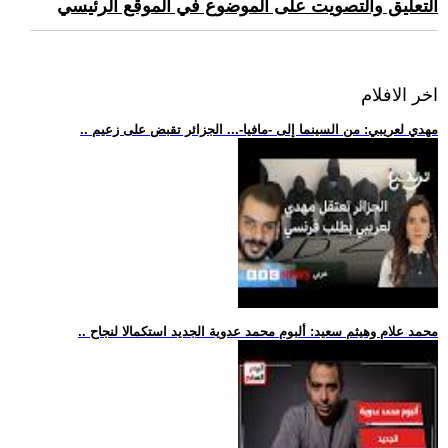
التعليق والتصويت على الموضوع في الموقع الرئيسي
اخر الافلام
.. مهدي لعريبي: من السينما إلى -مافيا-... الجزائر تقبض على زعيم
.. محمد علام وهيثم سعيد: ألبوم محمد عدوية الجديد استكمالا لنجاح