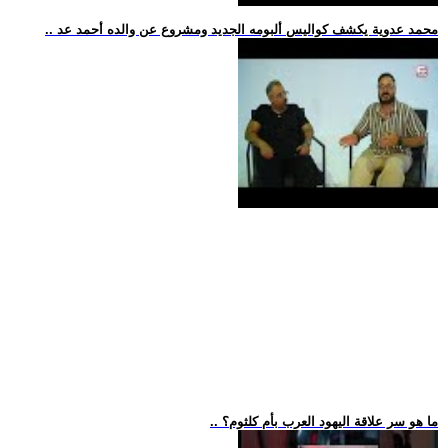
.. محمد عدوية يكشف كواليس ألبومه الجديد ومشروع عن والده أحمد عد
.. ما هو سر علاقة اليهود العرب بأم كلثوم؟